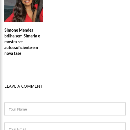
12:46
Enfermeiros do HPS 28 de Agosto são aprovados em
processo seletivo do Hospital Freiberg, na Alemanha
12:42
Casal morre em acidente de trânsito em avenida de Manaus
Simone Mendes
12:35
Mãe de Paulo Gustavo revela testamento deixado pelo
humorista
brilha sem Simaria e
mostra ser
12:24
Livre da Globo, Galvão Bueno realiza sonho antigo e estreia
autossuficiente em
programa
nova fase
11:35
Prefeitura e Sinetram emitem cartão PassaFácil
gratuitamente em ação itinerante
11:29
Com Lei Paulo Gustavo, governo garante R$ 3,8 bilhões para
a cultura
13:32
Governo do Amazonas vai em busca de modelo de parques
LEAVE A COMMENT
ecoindustriais na Coreia do Sul
13:29
Vítima de Daniel Alves larga emprego e desabafa: ‘Raiva e
nojo’
13:24
Mulher é sequestrada, agredida e tem o cabelo raspado por
dívida de droga
13:18
Velório de Rita Lee, em São Paulo, será aberto ao público