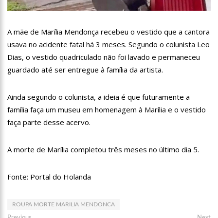
13:07
Greve de ônibus é suspensa a pedido do prefeito de
Manaus
12:55
PIB do Japão registra crescimento pela primeira vez em 3
A mãe de Marília Mendonça recebeu o vestido que a cantora
trimestres
usava no acidente fatal há 3 meses. Segundo o colunista Leo
12:49
Anitta diz que ficou dez meses sem sexo e revela como se
Dias, o vestido quadriculado não foi lavado e permaneceu
sentiu
guardado até ser entregue à família da artista.
12:37
Agenor Tupinambá fala sobre namoro com Lucas: “Não
houve traição”
12:23
Influenciadora e ex são encontrados mortos em carro no
Ainda segundo o colunista, a ideia é que futuramente a
interior de SP
família faça um museu em homenagem à Marília e o vestido
14:56
Vídeo: Reação de Ana Clara após não pegar buquê em
faça parte desse acervo.
casamento viraliza: “Filho da put*! Nojento!”
14:52
Procon-AM orienta população que Lei do Troco é válida e
deve ser respeitada
A morte de Marília completou três meses no último dia 5.
11:59
Empresário ‘Passarão’, dono do porto Chibatão, morre em
São Paulo
Fonte: Portal do Holanda
11:52
Petrobras anuncia nova política de preços de combustíveis
11:36
Acusado de divulgar fotos de corpo de Marília Mendonça e
ROUPA MORTE MARILIA MENDONCA
de outros artistas mortos vira réu
Previous
Ne
Previous
Next