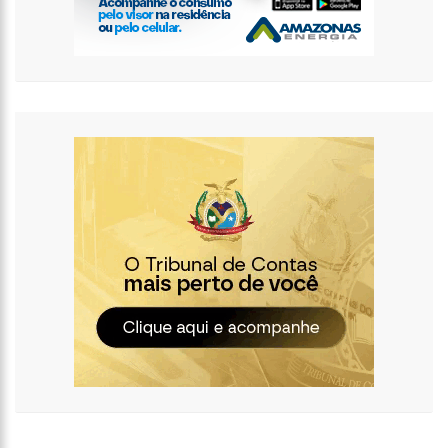
15:36
PF apreende carros de luxo de empresa do Faraó dos
Bitcoins
15:31
Fátima Bernardes relembra reação dos filhos com
descoberta de namoro
15:14
Anúncio da OMS ainda não significa o fim da pandemia de
Covid-19; entenda
14:48
Com mais de 1,2 mil cadastros, Águas de Manaus comemora
sucesso do Programa Afluentes e enaltece papel do líder
comunitário
14:34
Programa Ronda Escolar da Prefeitura de Manaus ganha
reforço com novas viaturas
12:02
AAM conquista aumento no rateio do MAC para os municípios
do Amazonas
11:20
Sonia Abrão é criticada nas redes sociais após ‘Linha Direta’
recordar assassinato de Eloá
10:55
Lula chega a Londres para coroação do Rei Charles III
12:48
Polícia prende suspeito de matar motorista que se recusou a
baixar vidro
12:29
Idosa é estuprada após marcar encontro online com homem
em MT