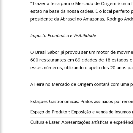
“Trazer a feira para o Mercado de Origem é uma 
12:55
PIB do Japão registr
estão na base da nossa cadeia. É o local perfeito 
presidente da Abrasel no Amazonas, Rodrigo And
12:49
Anitta diz que fico
Impacto Econômico e Visibilidade
12:37
Agenor Tupinambá f
O Brasil Sabor já provou ser um motor de movime
600 restaurantes em 89 cidades de 18 estados e d
esses números, utilizando o apelo dos 20 anos par
12:23
Influenciadora e ex
A Feira no Mercado de Origem contará com uma pro
14:56
Vídeo: Reação de An
put*! Nojento!”
Estações Gastronômicas: Pratos assinados por renom
14:52
Procon-AM orienta p
Espaço do Produtor: Exposição e venda de insumos re
Cultura e Lazer: Apresentações artísticas e experiênc
11:59
Empresário ‘Passarã