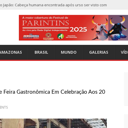
do Japão: Cabeça humana encontrada após urso ser visto com
a
a caso de criança de 2 anos morta e esquartejada em Manaus;
e morto em casa na comunidade Mundo Novo
AMAZONAS
BRASIL
MUNDO
GALERIAS
VÍD
r” aparece nos céus após tempestade na Turquia
ndes depósitos de armas da OTAN na Ucrânia
 Feira Gastronômica Em Celebração Aos 20
o furiosos com o retorno da Síria ao mundo árabe e ameaçam
ENTS
a tiros dentro da própria residência em Manaus