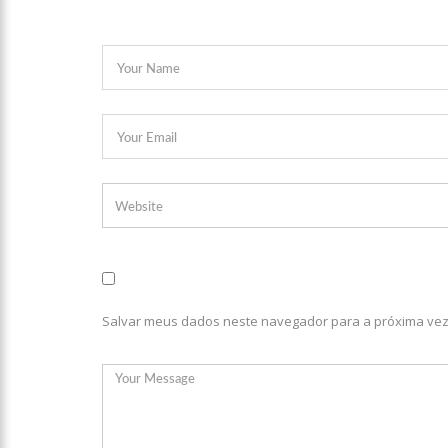
relacionamento a distância
13:03
Prefeitura de Manau
12:56
OMS declara fim d
12:45
Fornecedores entra
11:19
Secretaria de Fazen
Salvar meus dados neste navegador para a próxima vez
10:58
Idosa comemora 107
10:43
Bolsonaro virá a Ma
Menezes à Prefeitura de 