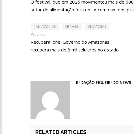
O festival, que em 2025 movimentou mais de 600
setor de alimentação fora do lar como um dos pila
11:52
Petrobras anuncia n
#AMAZONAS
#BRASIL
#NOTICIAS
Navegação
Previous
Previous
11:36
Acusado de divulgar
post:
RecuperaFone: Governo do Amazonas
de
vira réu
recupera mais de 8 mil celulares no estado
Post
11:28
Casal é surpreendid
11:22
UEA e Sejusc lança
REDAÇÃO FIGUEIREDO NEWS
Deficiência
11:09
Bruna Biancardi ga
14:30
Wilson Lima entrega
zona oeste
RELATED ARTICLES