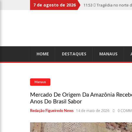
7 de agosto de 2026
11:53
Tragédia no norte 
botas penduradas na boc
11:46
Linha Direta divulg
relembre os fatos
11:39
Casal é torturado 
HOME
DESTAQUES
MANAUS
11:01
Vídeo: “Sofá voado
Manaus
10:32
Rússia destrói gra
Mercado De Origem Da Amazônia Recebe
Anos Do Brasil Sabor
10:26
Estado Unidos estã
14 de maio de 2026
0 COMM
Redação Figueiredo News
aliados
10:11
Homem é executado 