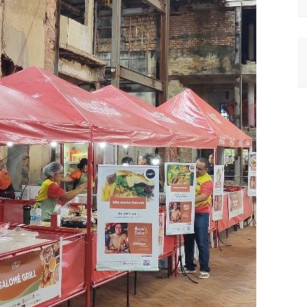
vídeo com o corpo do menino Henry Borel
 após 1 ano e meio na emissora
sinando OnlyFans de enteada: “Me via fazendo sexo”
margo desafinando viraliza e fãs lamentam: “Luto”
izados para garantir queda nos preços, diz ministro
a combate à violência sexual contra crianças