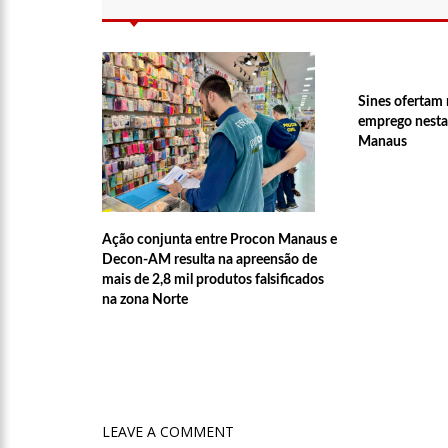
14:25
Confira quais bairr
14:17
Motoristas de aplic
Sines ofertam 
emprego nesta
Manaus
14:10
Após matar colegas, 
13:52
Jovem sofre queimad
Ação conjunta entre Procon Manaus e
Decon-AM resulta na apreensão de
mais de 2,8 mil produtos falsificados
13:35
Mulher morre atrop
na zona Norte
13:05
Cultura Manaus: 21
nove espaços culturais
12:57
Agenor Tupinambá 
LEAVE A COMMENT