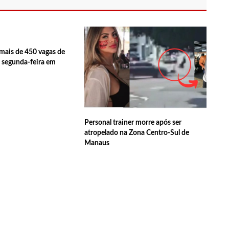
os de Manaus ficarão sem energia nesta segunda-feira (15)
ativo entram em greve em todo o Brasil
mais de 450 vagas de
 segunda-feira em
policial grava vídeo: “Te vejo no inferno”; assista
uras de 1º grau no rosto após celular explodir
Personal trainer morre após ser
atropelado na Zona Centro-Sul de
Manaus
elada a caminho do trabalho em Manaus
ª Semana Nacional de Museus conta com vasta programação em
tem primeiro encontro com namorado após um ano de