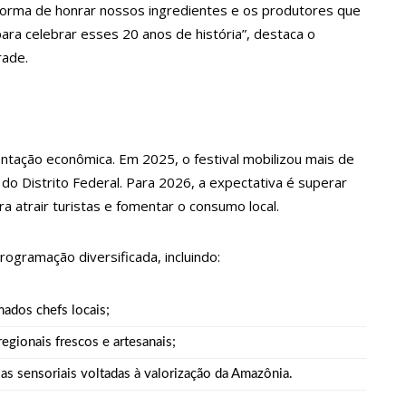
forma de honrar nossos ingredientes e os produtores que
a crescimento pela primeira vez em 3 trimestres
para celebrar esses 20 anos de história”, destaca o
rade.
u dez meses sem sexo e revela como se sentiu
ala sobre namoro com Lucas: “Não houve traição”
ntação econômica. Em 2025, o festival mobilizou mais de
o Distrito Federal. Para 2026, a expectativa é superar
a atrair turistas e fomentar o consumo local.
 são encontrados mortos em carro no interior de SP
gramação diversificada, incluindo:
a Clara após não pegar buquê em casamento viraliza: “Filho da
ados chefs locais;
opulação que Lei do Troco é válida e deve ser respeitada
gionais frescos e artesanais;
ias sensoriais voltadas à valorização da Amazônia.
o’, dono do porto Chibatão, morre em São Paulo