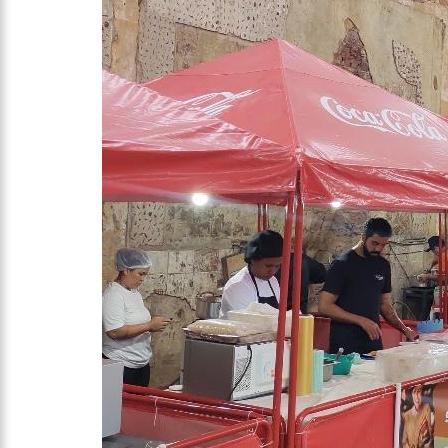
10:00
Linha Direta exibe 
15:34
Faustão deixa Band
12:49
Padrasto é pego as
12:24
Vídeo de Zezé di Ca
11:43
Postos serão fiscal
11:24
Campanha intensific