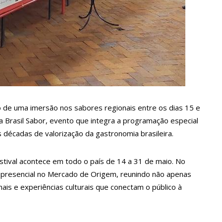
 Maria da Penha ganham tradução em idioma indígena
167 vagas de emprego nesta quinta-feira, 18/5
 implantação de centro integrado para atender crianças e
olência
ertensão: SES-AM orienta sobre prevenção e tratamento
de uma imersão nos sabores regionais entre os dias 15 e
ira Brasil Sabor, evento que integra a programação especial
s décadas de valorização da gastronomia brasileira.
entram em greve e cobram reajuste salarial de 25%
estival acontece em todo o país de 14 a 31 de maio. No
ça vídeos gravados pelos dançarinos da Troup Caprichoso e Corpo
a presencial no Mercado de Origem, reunindo não apenas
is e experiências culturais que conectam o público à
suspensa a pedido do prefeito de Manaus