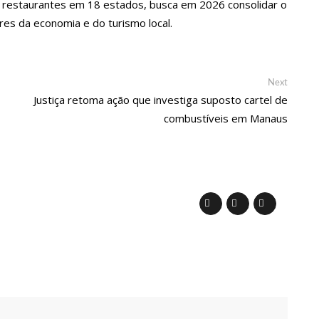
 restaurantes em 18 estados, busca em 2026 consolidar o
res da economia e do turismo local.
ova política de preços de combustíveis
Next
Next
 fotos de corpo de Marília Mendonça e de outros artistas mortos
post:
Justiça retoma ação que investiga suposto cartel de
combustíveis em Manaus
o com gravidez de sêxtuplos e pai ‘passa mal’
m cursos de capacitação para atendimento a Pessoas com
nha mimo de R$ 820 de Neymar: ‘Se fez presente mesmo distante’
 Caimi Ada Rodrigues Viana revitalizado à população idosa da