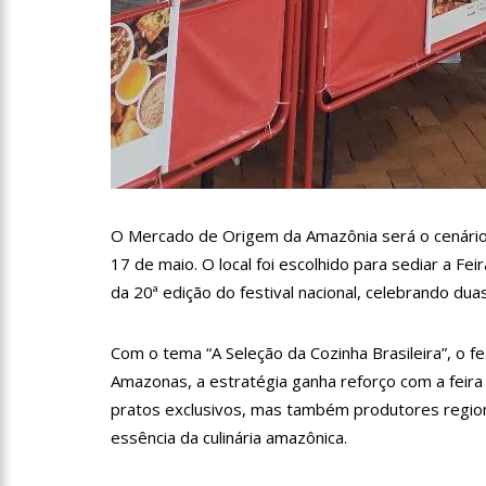
11:10
Constituição e Lei
11:04
Sine Manaus oferta 
10:49
Wilson Lima anuncia
adolescentes vítimas de vi
13:24
Dia Mundial da Hip
O Mercado de Origem da Amazônia será o cenário 
17 de maio. O local foi escolhido para sediar a Fe
adequado da doença
da 20ª edição do festival nacional, celebrando dua
13:19
Professores do AM 
Com o tema “A Seleção da Cozinha Brasileira”, o f
13:14
Boi Caprichoso lan
Amazonas, a estratégia ganha reforço com a feir
pratos exclusivos, mas também produtores regiona
de Dança Caprichoso (CDC)
essência da culinária amazônica.
13:07
Greve de ônibus é 