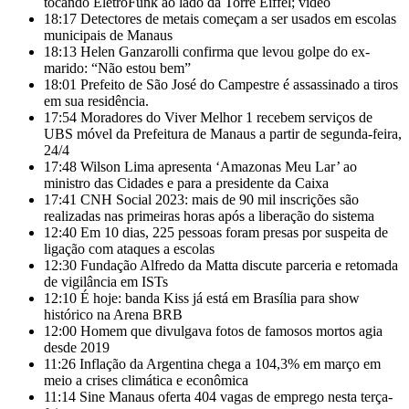
tocando EletroFunk ao lado da Torre Eiffel; vídeo
18:17
Detectores de metais começam a ser usados em escolas
municipais de Manaus
18:13
Helen Ganzarolli confirma que levou golpe do ex-
marido: “Não estou bem”
18:01
Prefeito de São José do Campestre é assassinado a tiros
em sua residência.
17:54
Moradores do Viver Melhor 1 recebem serviços de
UBS móvel da Prefeitura de Manaus a partir de segunda-feira,
24/4
17:48
Wilson Lima apresenta ‘Amazonas Meu Lar’ ao
ministro das Cidades e para a presidente da Caixa
17:41
CNH Social 2023: mais de 90 mil inscrições são
realizadas nas primeiras horas após a liberação do sistema
12:40
Em 10 dias, 225 pessoas foram presas por suspeita de
ligação com ataques a escolas
12:30
Fundação Alfredo da Matta discute parceria e retomada
de vigilância em ISTs
12:10
É hoje: banda Kiss já está em Brasília para show
histórico na Arena BRB
12:00
Homem que divulgava fotos de famosos mortos agia
desde 2019
11:26
Inflação da Argentina chega a 104,3% em março em
meio a crises climática e econômica
11:14
Sine Manaus oferta 404 vagas de emprego nesta terça-