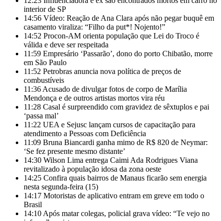
12:23
Influenciadora e ex são encontrados mortos em carro no
interior de SP
14:56
Vídeo: Reação de Ana Clara após não pegar buquê em
casamento viraliza: “Filho da put*! Nojento!”
14:52
Procon-AM orienta população que Lei do Troco é
válida e deve ser respeitada
11:59
Empresário ‘Passarão’, dono do porto Chibatão, morre
em São Paulo
11:52
Petrobras anuncia nova política de preços de
combustíveis
11:36
Acusado de divulgar fotos de corpo de Marília
Mendonça e de outros artistas mortos vira réu
11:28
Casal é surpreendido com gravidez de sêxtuplos e pai
‘passa mal’
11:22
UEA e Sejusc lançam cursos de capacitação para
atendimento a Pessoas com Deficiência
11:09
Bruna Biancardi ganha mimo de R$ 820 de Neymar:
‘Se fez presente mesmo distante’
14:30
Wilson Lima entrega Caimi Ada Rodrigues Viana
revitalizado à população idosa da zona oeste
14:25
Confira quais bairros de Manaus ficarão sem energia
nesta segunda-feira (15)
14:17
Motoristas de aplicativo entram em greve em todo o
Brasil
14:10
Após matar colegas, policial grava vídeo: “Te vejo no