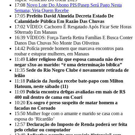
17:08
Novo Lote Do Abono PIS/Pasep Será Pago Nesta
Semana; Veja Quem Recebe
17:05
Prefeito David Almeida Decreta Estado De
Calamidade Pública Em Razão Das Chuvas
17:02
VÍDEO: Cachorro É Resgatado Após Ficar Sete Horas
S0terrado Em Manaus
16:39
VÍDEOS: Força-Tarefa Retira Famílias E Busca Conter
Danos Das Chuvas No Monte Das Oliveiras
14:42
Polícia prende homem que marcava encontros para
roubar e estuprar mulheres, em Manaus
11:49
Líder religioso diz que esposa cansada não deve
negar s3xo ao marido: “é uma determinação bíblica”
11:35
Sede do Rio Negro Clube é novamente retirada de
leilão
11:18
Palácio da Justiça recebe bate-papo com Milton
Hatoum, neste sábado (11)
11:09
Polícia encontra dr0gas avaliadas em mais de R$
400 mil dentro de cama em Coari
10:20
Ex-sogro é preso suspeito de matar homem a
facadas no Coroado
15:50
Mulher foge com o amante e marido se casa com a
esposa do ‘Ricardão’
12:57
Declaração do Imposto de Renda poderá ser feita
pelo celular ou computador