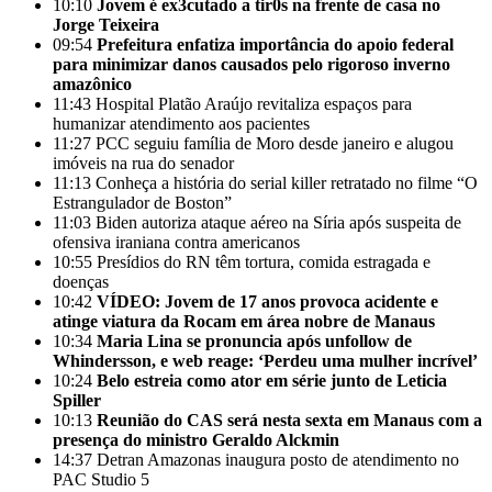
10:10
Jovem é ex3cutado a tir0s na frente de casa no
Jorge Teixeira
09:54
Prefeitura enfatiza importância do apoio federal
para minimizar danos causados pelo rigoroso inverno
amazônico
11:43
Hospital Platão Araújo revitaliza espaços para
humanizar atendimento aos pacientes
11:27
PCC seguiu família de Moro desde janeiro e alugou
imóveis na rua do senador
11:13
Conheça a história do serial killer retratado no filme “O
Estrangulador de Boston”
11:03
Biden autoriza ataque aéreo na Síria após suspeita de
ofensiva iraniana contra americanos
10:55
Presídios do RN têm tortura, comida estragada e
doenças
10:42
VÍDEO: Jovem de 17 anos provoca acidente e
atinge viatura da Rocam em área nobre de Manaus
10:34
Maria Lina se pronuncia após unfollow de
Whindersson, e web reage: ‘Perdeu uma mulher incrível’
10:24
Belo estreia como ator em série junto de Leticia
Spiller
10:13
Reunião do CAS será nesta sexta em Manaus com a
presença do ministro Geraldo Alckmin
14:37
Detran Amazonas inaugura posto de atendimento no
PAC Studio 5