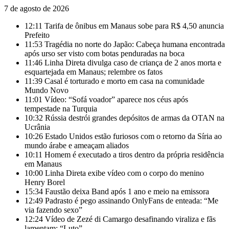
7 de agosto de 2026
12:11
Tarifa de ônibus em Manaus sobe para R$ 4,50 anuncia
Prefeito
11:53
Tragédia no norte do Japão: Cabeça humana encontrada
após urso ser visto com botas penduradas na boca
11:46
Linha Direta divulga caso de criança de 2 anos morta e
esquartejada em Manaus; relembre os fatos
11:39
Casal é torturado e morto em casa na comunidade
Mundo Novo
11:01
Vídeo: “Sofá voador” aparece nos céus após
tempestade na Turquia
10:32
Rússia destrói grandes depósitos de armas da OTAN na
Ucrânia
10:26
Estado Unidos estão furiosos com o retorno da Síria ao
mundo árabe e ameaçam aliados
10:11
Homem é executado a tiros dentro da própria residência
em Manaus
10:00
Linha Direta exibe vídeo com o corpo do menino
Henry Borel
15:34
Faustão deixa Band após 1 ano e meio na emissora
12:49
Padrasto é pego assinando OnlyFans de enteada: “Me
via fazendo sexo”
12:24
Vídeo de Zezé di Camargo desafinando viraliza e fãs
lamentam: “Luto”