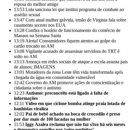
esposa do melhor amigo
13:53
Lula sanciona lei que institui programa de combate ao
assédio sexual
13:47
Com atual mulher grávida, irmão de Virginia fala sobre
casamento secreto nos EUA
13:28
Confira o horário de funcionamento do comércio de
Manaus na Semana Santa
13:19
Alerta! Consumidores fiquem atentos ao golpe do
cartão trocado no AM
13:08
Vigilante acusado de assassinar servidora do TRT é
solto no AM
13:13
Ameaça em redes sociais de ataque a escola assusta pais
de alunos; IMAGENS
13:01
Moradores da zona Leste têm vida transformada após
chegada da água em comunidade vulnerável
12:42
Governo do AM promove ações de conscientização e
cidadania sobre o autismo
12:23
Autismo: preconceito está ligado à falta de
informações
12:11
Vídeo em que ciclone bomba atinge praia lotada de
banhistas viraliza
12:02
Pai de bebê achado na boca de crocodilo é preso
por dar mais de 100 facadas na mulher
11:53
Iggy Azalea reclama que não faz s3xo há seis meses
e demonstra orgulho por ‘seios perfeitos’