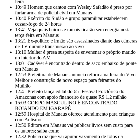
feira
10:49
Homem que cantou com Wesley Safadão é preso por
furtar arma de policial civil em Manaus
10:40
Exército do Sudão e grupo paramilitar estabelecem
cessar-fogo de 24 horas
13:41
Veja quais bairros e ramais ficarão sem energia nesta
terça-feira em Manaus
13:21
Ex-político e irmão são assassinados diante das câmeras
de TV durante transmissão ao vivo
13:10
Mulher é presa suspeita de envenenar o próprio marido
no interior do AM
13:01
Cadáver é encontrado dentro de saco embaixo de ponte
em Manaus
12:53
Prefeitura de Manaus anuncia reforma na feira do Viver
Melhor e construção de novo espaço para feirantes do
Mutirão
12:41
Prefeito lança edital do 65º Festival Folclórico do
Amazonas com apoio financeiro de quase R$ 1,2 milhão
15:03
CORPO MASCULINO É ENCONTRADO
BOIANDO EM IGARAPÉ
12:59
Hospital de Manaus oferece atendimento para crianças
com Autismo
12:50
Editora em Manaus vai publicar livros sem custo para
os autores; saiba como
12:32
Polícia diz que vai apurar vazamento de fotos da