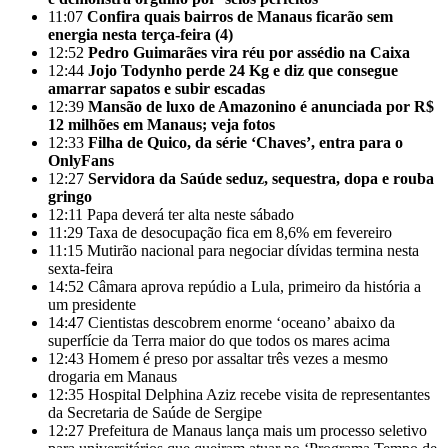
11:07
Confira quais bairros de Manaus ficarão sem
energia nesta terça-feira (4)
12:52
Pedro Guimarães vira réu por assédio na Caixa
12:44
Jojo Todynho perde 24 Kg e diz que consegue
amarrar sapatos e subir escadas
12:39
Mansão de luxo de Amazonino é anunciada por R$
12 milhões em Manaus; veja fotos
12:33
Filha de Quico, da série ‘Chaves’, entra para o
OnlyFans
12:27
Servidora da Saúde seduz, sequestra, dopa e rouba
gringo
12:11
Papa deverá ter alta neste sábado
11:29
Taxa de desocupação fica em 8,6% em fevereiro
11:15
Mutirão nacional para negociar dívidas termina nesta
sexta-feira
14:52
Câmara aprova repúdio a Lula, primeiro da história a
um presidente
14:47
Cientistas descobrem enorme ‘oceano’ abaixo da
superfície da Terra maior do que todos os mares acima
12:43
Homem é preso por assaltar três vezes a mesmo
drogaria em Manaus
12:35
Hospital Delphina Aziz recebe visita de representantes
da Secretaria de Saúde de Sergipe
12:27
Prefeitura de Manaus lança mais um processo seletivo