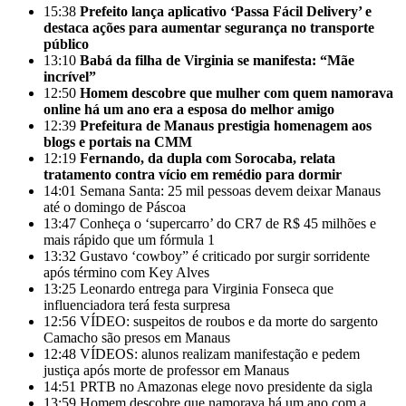
15:38
Prefeito lança aplicativo ‘Passa Fácil Delivery’ e
destaca ações para aumentar segurança no transporte
público
13:10
Babá da filha de Virginia se manifesta: “Mãe
incrível”
12:50
Homem descobre que mulher com quem namorava
online há um ano era a esposa do melhor amigo
12:39
Prefeitura de Manaus prestigia homenagem aos
blogs e portais na CMM
12:19
Fernando, da dupla com Sorocaba, relata
tratamento contra vício em remédio para dormir
14:01
Semana Santa: 25 mil pessoas devem deixar Manaus
até o domingo de Páscoa
13:47
Conheça o ‘supercarro’ do CR7 de R$ 45 milhões e
mais rápido que um fórmula 1
13:32
Gustavo ‘cowboy” é criticado por surgir sorridente
após término com Key Alves
13:25
Leonardo entrega para Virginia Fonseca que
influenciadora terá festa surpresa
12:56
VÍDEO: suspeitos de roubos e da morte do sargento
Camacho são presos em Manaus
12:48
VÍDEOS: alunos realizam manifestação e pedem
justiça após morte de professor em Manaus
14:51
PRTB no Amazonas elege novo presidente da sigla
13:59
Homem descobre que namorava há um ano com a