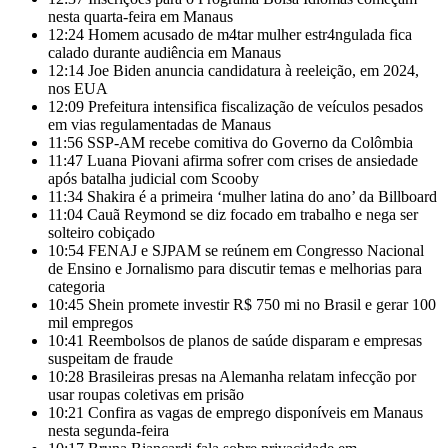
nesta quarta-feira em Manaus
12:24
Homem acusado de m4tar mulher estr4ngulada fica
calado durante audiência em Manaus
12:14
Joe Biden anuncia candidatura à reeleição, em 2024,
nos EUA
12:09
Prefeitura intensifica fiscalização de veículos pesados
em vias regulamentadas de Manaus
11:56
SSP-AM recebe comitiva do Governo da Colômbia
11:47
Luana Piovani afirma sofrer com crises de ansiedade
após batalha judicial com Scooby
11:34
Shakira é a primeira ‘mulher latina do ano’ da Billboard
11:04
Cauã Reymond se diz focado em trabalho e nega ser
solteiro cobiçado
10:54
FENAJ e SJPAM se reúnem em Congresso Nacional
de Ensino e Jornalismo para discutir temas e melhorias para
categoria
10:45
Shein promete investir R$ 750 mi no Brasil e gerar 100
mil empregos
10:41
Reembolsos de planos de saúde disparam e empresas
suspeitam de fraude
10:28
Brasileiras presas na Alemanha relatam infecção por
usar roupas coletivas em prisão
10:21
Confira as vagas de emprego disponíveis em Manaus
nesta segunda-feira