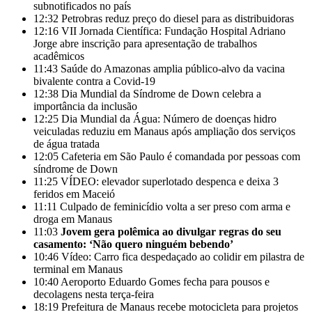
subnotificados no país
12:32
Petrobras reduz preço do diesel para as distribuidoras
12:16
VII Jornada Científica: Fundação Hospital Adriano
Jorge abre inscrição para apresentação de trabalhos
acadêmicos
11:43
Saúde do Amazonas amplia público-alvo da vacina
bivalente contra a Covid-19
12:38
Dia Mundial da Síndrome de Down celebra a
importância da inclusão
12:25
Dia Mundial da Água: Número de doenças hidro
veiculadas reduziu em Manaus após ampliação dos serviços
de água tratada
12:05
Cafeteria em São Paulo é comandada por pessoas com
síndrome de Down
11:25
VÍDEO: elevador superlotado despenca e deixa 3
feridos em Maceió
11:11
Culpado de feminicídio volta a ser preso com arma e
droga em Manaus
11:03
Jovem gera polêmica ao divulgar regras do seu
casamento: ‘Não quero ninguém bebendo’
10:46
Vídeo: Carro fica despedaçado ao colidir em pilastra de
terminal em Manaus
10:40
Aeroporto Eduardo Gomes fecha para pousos e
decolagens nesta terça-feira
18:19
Prefeitura de Manaus recebe motocicleta para projetos