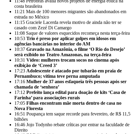
11:48
Petrobras avalia novos projetos de energia eólica na
costa brasileira
11:21
Mais de 100 menores migrantes são abandonados em
estrada no México
11:15
Graciele Lacerda revela motivo de ainda não ter se
casado com Zezé Di Camargo
11:08
Saque de valores esquecidos recomeça nesta terça-feira
10:53
Trio é preso por aplicar golpes em idosos em
agências bancárias no interior do AM
10:37
Gravado na Amazônia, o filme ‘O Rio do Desejo’
será exibido no Teatro Amazonas, na terça-feira
10:31
Vídeo: mulheres trocam socos no cinema após
exibição de ‘Creed 3’
17:23
Adolescente é atacado por tubarão em praia de
Pernambuco; vítima teve perna amputada
17:16
Mulher de 37 anos esfaqueia três pessoas após ser
chamada de ‘senhora’
17:12
Prefeito lança edital para doação de kits ‘Casa de
Farinha’ para associações rurais
17:05
Filhas encontram mãe morta dentro de casa no
Nova Floresta
16:51
Poupança tem saque recorde para fevereiro, de R$ 11,5
bilhões
16:46
Jojo Todynho rebate críticas por entrar na faculdade de
Direito