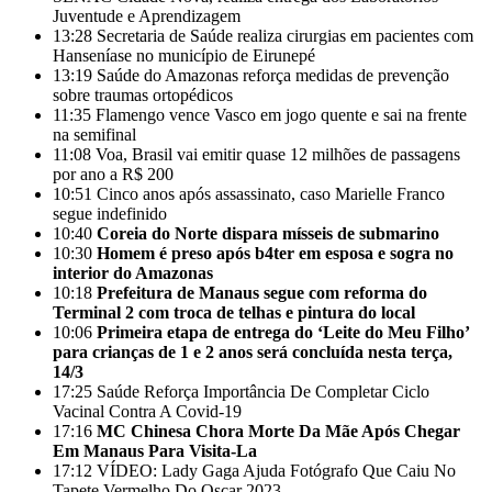
Juventude e Aprendizagem
13:28
Secretaria de Saúde realiza cirurgias em pacientes com
Hanseníase no município de Eirunepé
13:19
Saúde do Amazonas reforça medidas de prevenção
sobre traumas ortopédicos
11:35
Flamengo vence Vasco em jogo quente e sai na frente
na semifinal
11:08
Voa, Brasil vai emitir quase 12 milhões de passagens
por ano a R$ 200
10:51
Cinco anos após assassinato, caso Marielle Franco
segue indefinido
10:40
Coreia do Norte dispara mísseis de submarino
10:30
Homem é preso após b4ter em esposa e sogra no
interior do Amazonas
10:18
Prefeitura de Manaus segue com reforma do
Terminal 2 com troca de telhas e pintura do local
10:06
Primeira etapa de entrega do ‘Leite do Meu Filho’
para crianças de 1 e 2 anos será concluída nesta terça,
14/3
17:25
Saúde Reforça Importância De Completar Ciclo
Vacinal Contra A Covid-19
17:16
MC Chinesa Chora Morte Da Mãe Após Chegar
Em Manaus Para Visita-La
17:12
VÍDEO: Lady Gaga Ajuda Fotógrafo Que Caiu No
Tapete Vermelho Do Oscar 2023