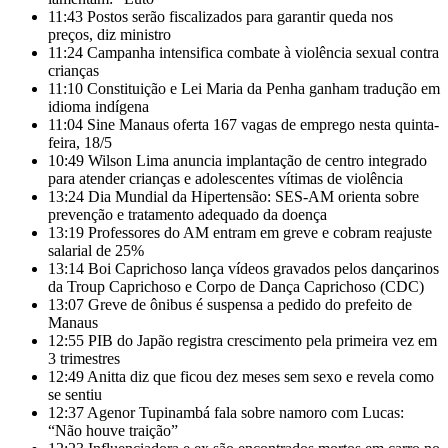
11:43
Postos serão fiscalizados para garantir queda nos
preços, diz ministro
11:24
Campanha intensifica combate à violência sexual contra
crianças
11:10
Constituição e Lei Maria da Penha ganham tradução em
idioma indígena
11:04
Sine Manaus oferta 167 vagas de emprego nesta quinta-
feira, 18/5
10:49
Wilson Lima anuncia implantação de centro integrado
para atender crianças e adolescentes vítimas de violência
13:24
Dia Mundial da Hipertensão: SES-AM orienta sobre
prevenção e tratamento adequado da doença
13:19
Professores do AM entram em greve e cobram reajuste
salarial de 25%
13:14
Boi Caprichoso lança vídeos gravados pelos dançarinos
da Troup Caprichoso e Corpo de Dança Caprichoso (CDC)
13:07
Greve de ônibus é suspensa a pedido do prefeito de
Manaus
12:55
PIB do Japão registra crescimento pela primeira vez em
3 trimestres
12:49
Anitta diz que ficou dez meses sem sexo e revela como
se sentiu
12:37
Agenor Tupinambá fala sobre namoro com Lucas:
“Não houve traição”