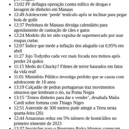
13:02
PF deflagra operação contra tráfico de drogas e
lavagem de dinheiro em Manaus
12:49
Adolescente ‘perde’ testículo após se inclinar para pegar
bola de golfe
12:37
Prefeitura de Manaus divulga calendário para
agendamento de castração de cães e gatos
12:24
Modelo diz ter sido expulsa de supermercado por usar
roupas curtas
12:07
Índice que mede a inflação dos aluguéis cai 0,95% em
abril
11:27
Jojo Todynho cada vez mais focada nos treinos após
perder 24 quilos
11:15
Medo do Chucky? Filmes de terror baseados em fatos
da vida real!
11:01
Ministério Público investiga prefeito que se casou com
adolescente de 16 anos
13:19
Calçadão de pedras portuguesas traz movimentos
sinuosos que lembram o rio, na Ponta Negra
13:15
‘Temos dinheiro para dar e vender’, desabafa Maíra
Cardi sobre fortuna com Thiago Nigro
12:51
Asteroide de 300 metros pode atingir a Terra nesta
quarta-feira (26)
12:44
Amazonas reduz em 5% número de homicídios no
primeiro trimestre de 2023
12:37
Inscrições para o Programa Bolsa Idiomas começam