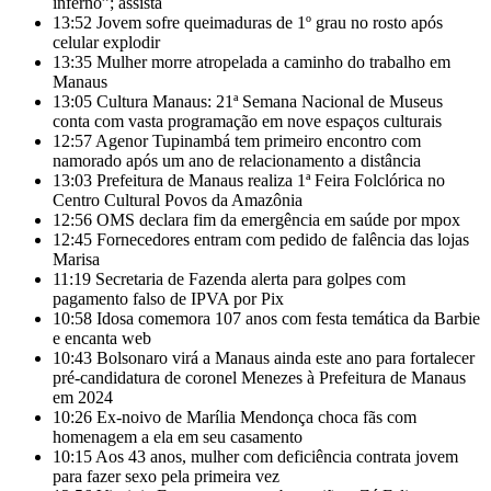
inferno”; assista
13:52
Jovem sofre queimaduras de 1º grau no rosto após
celular explodir
13:35
Mulher morre atropelada a caminho do trabalho em
Manaus
13:05
Cultura Manaus: 21ª Semana Nacional de Museus
conta com vasta programação em nove espaços culturais
12:57
Agenor Tupinambá tem primeiro encontro com
namorado após um ano de relacionamento a distância
13:03
Prefeitura de Manaus realiza 1ª Feira Folclórica no
Centro Cultural Povos da Amazônia
12:56
OMS declara fim da emergência em saúde por mpox
12:45
Fornecedores entram com pedido de falência das lojas
Marisa
11:19
Secretaria de Fazenda alerta para golpes com
pagamento falso de IPVA por Pix
10:58
Idosa comemora 107 anos com festa temática da Barbie
e encanta web
10:43
Bolsonaro virá a Manaus ainda este ano para fortalecer
pré-candidatura de coronel Menezes à Prefeitura de Manaus
em 2024
10:26
Ex-noivo de Marília Mendonça choca fãs com
homenagem a ela em seu casamento
10:15
Aos 43 anos, mulher com deficiência contrata jovem
para fazer sexo pela primeira vez