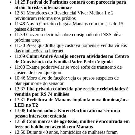
14:25
Festival de Parintins contará com pareceria para
atrair turistas internacionais
12:51
Moradores do Residencial Viver Melhor 1 e 2
reivindicam reforma nos prédios
11:48
Navio Cruzeiro chega a Manaus com turistas de 15
países diferentes
11:39
Governo decidirá sobre consignado do INSS até a
próxima terça
11:30
Presa quadrilha que castrava homens e vendia vídeos
das mutilações na internet
11:09
Caimi André Araújo encerra atividades no Centro
de Convivência da Família Padre Pedro Vignola
11:00
Exame pode revelar se você sofre de transtorno de
ansiedade e em que grau
10:46
Moro alvo de facção: veja os presos suspeitos de
planejar morte do senador
13:37
Ilha privada conhecida por receber celebridades é
vendida por R$ 74 milhões
13:31
Prefeitura de Manaus implanta nova iluminação a
LED no T2
13:08
Influenciadora Karen Bachini afirma ser uma
pessoa intersexo; entenda
12:58
Com marcas de agr3ssão, mulher é encontrada em
terreno baldio em avenida em Manaus
12:50
Durante 40 anos, homicídios de mulheres foram