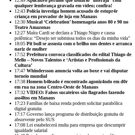
12:49
Aplicativo permite que usuário “interaja” com
qualquer lembrança gravada em vídeo; confira!
12:43
Polícia investiga homem acusado de estupr4r
criança em provador de loja em Manaus
12:30
Musical ‘Celebration’ homenageia anos 80 e 90 no
Teatro Amazonas
12:27
Maíra Cardi se declara a Thiago Nigro e causa
polêmica: “Desejo ser submissa todos os dias da minha vida”
18:05
Pit bull se assusta com o brilho nos dentes e arranca
nariz de mulher
17:52
Prefeitura convoca classificados do edital Thiago de
Mello – Novos Talentos e ‘Artistas e Profissionais da
Cultura’
17:47
Whindersson anuncia volta ao boxe e vai disputar
torneio mundial
17:38
Homem b4leado é encontrado agoniz4ndo em d0r
em rua na zona Centro-Oeste de Manaus
17:32
VÍDEO: Falsos sucateiros são flagrados fazendo
ass4ltos em Manaus
17:23
Famílias de baixa renda podem solicitar parabólica
digital gratuita
17:17
Governo lança programa de distribuição gratuita de
absorvente pelo SUS
17:08
Lei estabelecerá multa para empresa que descumprir
igualdade salarial