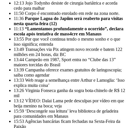
12:13
Jojo Todynho desiste de cirurgia bariátrica e acorda
cedo para malhar
11:50
Corpo é encontrado enrolado em rede na zona norte.
11:36
Parque Lagoa do Japiim será reaberto para visitas
nesta quarta-feira (12)
11:13
“Lamentamos profundamente o ocorrido”, declara
escola após tentativa de mass4cre em Manaus
13:55
Por que você continua tendo o mesmo sonho e o que
isso significa; entenda
13:49
Transações via Pix atingem novo recorde e batem 122
milhões em 24 horas, diz BC
13:44
Campeão em 1987, Sport entra no “Clube das 13”
maiores torcidas do Brasil
13:39
Campanha oferece exames gratuitos de laringoscopia;
saiba como agendar
13:33
Web reage a semelhança entre Arthur e Lamoglia: ‘Isso
explica muita coisa’
13:26
Virginia Fonseca ganha da sogra bota-chinelo de R$ 12
mil
13:12
VÍDEO: Dalai Lama pede desculpas por vídeo em que
beija menino na boca; veja
15:59
‘Descongele sua leitura’ leva biblioteca de geladeira
para comunidades em Manaus
15:53
Agências bancárias ficam fechadas na Sexta-Feira da
Paixão