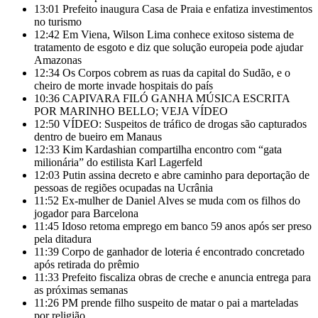
13:01
Prefeito inaugura Casa de Praia e enfatiza investimentos
no turismo
12:42
Em Viena, Wilson Lima conhece exitoso sistema de
tratamento de esgoto e diz que solução europeia pode ajudar
Amazonas
12:34
Os Corpos cobrem as ruas da capital do Sudão, e o
cheiro de morte invade hospitais do país
10:36
CAPIVARA FILÓ GANHA MÚSICA ESCRITA
POR MARINHO BELLO; VEJA VÍDEO
12:50
VÍDEO: Suspeitos de tráfico de drogas são capturados
dentro de bueiro em Manaus
12:33
Kim Kardashian compartilha encontro com “gata
milionária” do estilista Karl Lagerfeld
12:03
Putin assina decreto e abre caminho para deportação de
pessoas de regiões ocupadas na Ucrânia
11:52
Ex-mulher de Daniel Alves se muda com os filhos do
jogador para Barcelona
11:45
Idoso retoma emprego em banco 59 anos após ser preso
pela ditadura
11:39
Corpo de ganhador de loteria é encontrado concretado
após retirada do prêmio
11:33
Prefeito fiscaliza obras de creche e anuncia entrega para
as próximas semanas
11:26
PM prende filho suspeito de matar o pai a marteladas
por religião