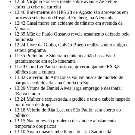
12:56
Virginia Fonseca mente sobre avião e Zé Felipe
enfrenta crise na carreira
12:46
Enfermeiros do HPS 28 de Agosto são aprovados em
processo seletivo do Hospital Freiberg, na Alemanha
12:42
Casal morre em acidente de trânsito em avenida de
Manaus
12:35
Mãe de Paulo Gustavo revela testamento deixado pelo
humorista
12:24
Livre da Globo, Galvão Bueno realiza sonho antigo e
estreia programa
11:35
Prefeitura e Sinetram emitem cartão PassaFácil
gratuitamente em ação itinerante
11:29
Com Lei Paulo Gustavo, governo garante R$ 3,8
bilhões para a cultura
13:32
Governo do Amazonas vai em busca de modelo de
parques ecoindustriais na Coreia do Sul
13:29
Vítima de Daniel Alves larga emprego e desabafa:
‘Raiva e nojo’
13:24
Mulher é sequestrada, agredida e tem o cabelo raspado
por dívida de droga
13:18
Velório de Rita Lee, em São Paulo, será aberto ao
público
13:15
Nattan revela problema de saúde e afastamento
temporário dos palcos
13:10
Anaju quase lambe lingua de Tati Zaqui e dá