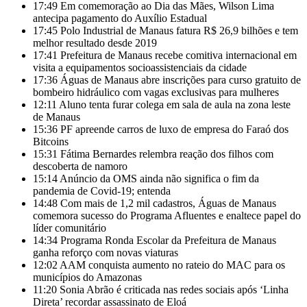
17:49
Em comemoração ao Dia das Mães, Wilson Lima
antecipa pagamento do Auxílio Estadual
17:45
Polo Industrial de Manaus fatura R$ 26,9 bilhões e tem
melhor resultado desde 2019
17:41
Prefeitura de Manaus recebe comitiva internacional em
visita a equipamentos socioassistenciais da cidade
17:36
Águas de Manaus abre inscrições para curso gratuito de
bombeiro hidráulico com vagas exclusivas para mulheres
12:11
Aluno tenta furar colega em sala de aula na zona leste
de Manaus
15:36
PF apreende carros de luxo de empresa do Faraó dos
Bitcoins
15:31
Fátima Bernardes relembra reação dos filhos com
descoberta de namoro
15:14
Anúncio da OMS ainda não significa o fim da
pandemia de Covid-19; entenda
14:48
Com mais de 1,2 mil cadastros, Águas de Manaus
comemora sucesso do Programa Afluentes e enaltece papel do
líder comunitário
14:34
Programa Ronda Escolar da Prefeitura de Manaus
ganha reforço com novas viaturas
12:02
AAM conquista aumento no rateio do MAC para os
municípios do Amazonas
11:20
Sonia Abrão é criticada nas redes sociais após ‘Linha
Direta’ recordar assassinato de Eloá