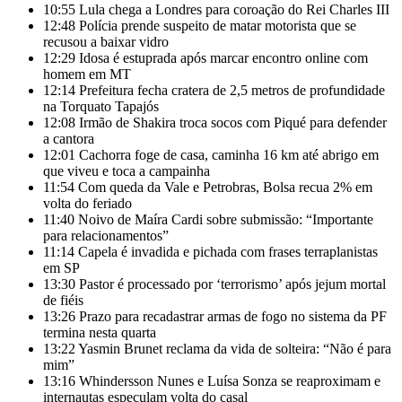
10:55
Lula chega a Londres para coroação do Rei Charles III
12:48
Polícia prende suspeito de matar motorista que se
recusou a baixar vidro
12:29
Idosa é estuprada após marcar encontro online com
homem em MT
12:14
Prefeitura fecha cratera de 2,5 metros de profundidade
na Torquato Tapajós
12:08
Irmão de Shakira troca socos com Piqué para defender
a cantora
12:01
Cachorra foge de casa, caminha 16 km até abrigo em
que viveu e toca a campainha
11:54
Com queda da Vale e Petrobras, Bolsa recua 2% em
volta do feriado
11:40
Noivo de Maíra Cardi sobre submissão: “Importante
para relacionamentos”
11:14
Capela é invadida e pichada com frases terraplanistas
em SP
13:30
Pastor é processado por ‘terrorismo’ após jejum mortal
de fiéis
13:26
Prazo para recadastrar armas de fogo no sistema da PF
termina nesta quarta
13:22
Yasmin Brunet reclama da vida de solteira: “Não é para
mim”
13:16
Whindersson Nunes e Luísa Sonza se reaproximam e
internautas especulam volta do casal