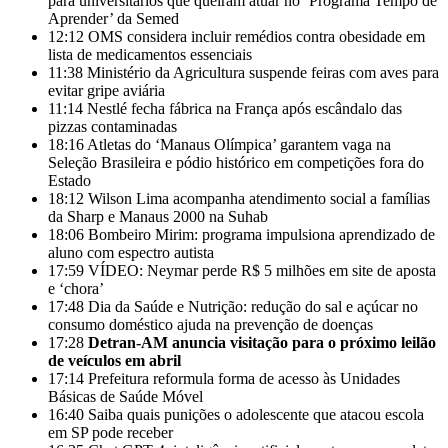
para universitários que queiram atuar no ‘Programa Tempo de
Aprender’ da Semed
12:12
OMS considera incluir remédios contra obesidade em
lista de medicamentos essenciais
11:38
Ministério da Agricultura suspende feiras com aves para
evitar gripe aviária
11:14
Nestlé fecha fábrica na França após escândalo das
pizzas contaminadas
18:16
Atletas do ‘Manaus Olímpica’ garantem vaga na
Seleção Brasileira e pódio histórico em competições fora do
Estado
18:12
Wilson Lima acompanha atendimento social a famílias
da Sharp e Manaus 2000 na Suhab
18:06
Bombeiro Mirim: programa impulsiona aprendizado de
aluno com espectro autista
17:59
VÍDEO: Neymar perde R$ 5 milhões em site de aposta
e ‘chora’
17:48
Dia da Saúde e Nutrição: redução do sal e açúcar no
consumo doméstico ajuda na prevenção de doenças
17:28
Detran-AM anuncia visitação para o próximo leilão
de veículos em abril
17:14
Prefeitura reformula forma de acesso às Unidades
Básicas de Saúde Móvel
16:40
Saiba quais punições o adolescente que atacou escola
em SP pode receber