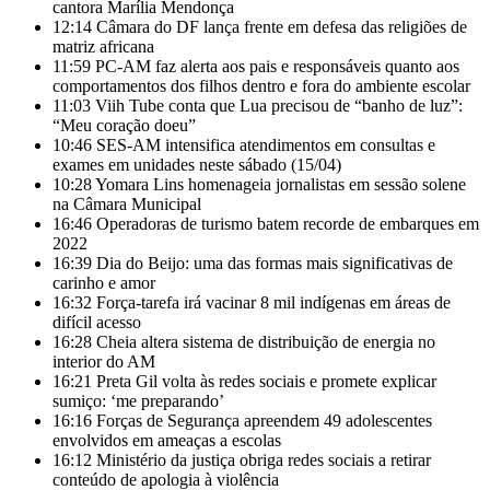
cantora Marília Mendonça
12:14
Câmara do DF lança frente em defesa das religiões de
matriz africana
11:59
PC-AM faz alerta aos pais e responsáveis quanto aos
comportamentos dos filhos dentro e fora do ambiente escolar
11:03
Viih Tube conta que Lua precisou de “banho de luz”:
“Meu coração doeu”
10:46
SES-AM intensifica atendimentos em consultas e
exames em unidades neste sábado (15/04)
10:28
Yomara Lins homenageia jornalistas em sessão solene
na Câmara Municipal
16:46
Operadoras de turismo batem recorde de embarques em
2022
16:39
Dia do Beijo: uma das formas mais significativas de
carinho e amor
16:32
Força-tarefa irá vacinar 8 mil indígenas em áreas de
difícil acesso
16:28
Cheia altera sistema de distribuição de energia no
interior do AM
16:21
Preta Gil volta às redes sociais e promete explicar
sumiço: ‘me preparando’
16:16
Forças de Segurança apreendem 49 adolescentes
envolvidos em ameaças a escolas
16:12
Ministério da justiça obriga redes sociais a retirar
conteúdo de apologia à violência