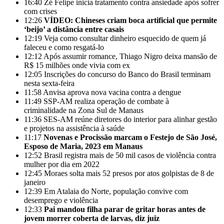
16:40
Zé Felipe inicia tratamento contra ansiedade após sofrer
com crises
12:26
VÍDEO: Chineses criam boca artificial que permite
‘beijo’ a distância entre casais
12:19
Veja como consultar dinheiro esquecido de quem já
faleceu e como resgatá-lo
12:12
Após assumir romance, Thiago Nigro deixa mansão de
R$ 15 milhões onde vivia com ex
12:05
Inscrições do concurso do Banco do Brasil terminam
nesta sexta-feira
11:58
Anvisa aprova nova vacina contra a dengue
11:49
SSP-AM realiza operação de combate à
criminalidade na Zona Sul de Manaus
11:36
SES-AM reúne diretores do interior para alinhar gestão
e projetos na assistência à saúde
11:17
Novenas e Procissão marcam o Festejo de São José,
Esposo de Maria, 2023 em Manaus
12:52
Brasil registra mais de 50 mil casos de violência contra
mulher por dia em 2022
12:45
Moraes solta mais 52 presos por atos golpistas de 8 de
janeiro
12:39
Em Atalaia do Norte, população convive com
desemprego e violência
12:33
Pai mandou filha parar de gritar horas antes de
jovem morrer coberta de larvas, diz juiz