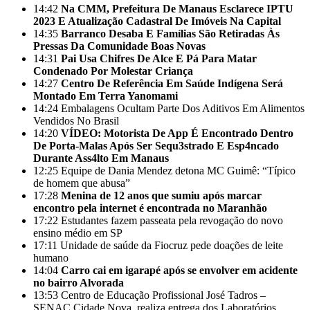
14:42
Na CMM, Prefeitura De Manaus Esclarece IPTU
2023 E Atualização Cadastral De Imóveis Na Capital
14:35
Barranco Desaba E Famílias São Retiradas Às
Pressas Da Comunidade Boas Novas
14:31
Pai Usa Chifres De Alce E Pá Para Matar
Condenado Por Molestar Criança
14:27
Centro De Referência Em Saúde Indígena Será
Montado Em Terra Yanomami
14:24
Embalagens Ocultam Parte Dos Aditivos Em Alimentos
Vendidos No Brasil
14:20
VÍDEO: Motorista De App É Encontrado Dentro
De Porta-Malas Após Ser Sequ3strado E Esp4ncado
Durante Ass4lto Em Manaus
12:25
Equipe de Dania Mendez detona MC Guimê: “Típico
de homem que abusa”
17:28
Menina de 12 anos que sumiu após marcar
encontro pela internet é encontrada no Maranhão
17:22
Estudantes fazem passeata pela revogação do novo
ensino médio em SP
17:11
Unidade de saúde da Fiocruz pede doações de leite
humano
14:04
Carro cai em igarapé após se envolver em acidente
no bairro Alvorada
13:53
Centro de Educação Profissional José Tadros –
SENAC Cidade Nova, realiza entrega dos Laboratórios