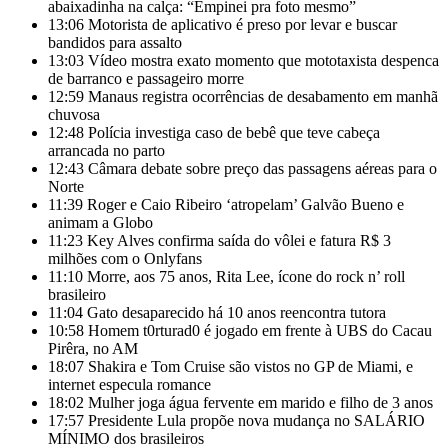
abaixadinha na calça: “Empinei pra foto mesmo”
13:06
Motorista de aplicativo é preso por levar e buscar
bandidos para assalto
13:03
Vídeo mostra exato momento que mototaxista despenca
de barranco e passageiro morre
12:59
Manaus registra ocorrências de desabamento em manhã
chuvosa
12:48
Polícia investiga caso de bebê que teve cabeça
arrancada no parto
12:43
Câmara debate sobre preço das passagens aéreas para o
Norte
11:39
Roger e Caio Ribeiro ‘atropelam’ Galvão Bueno e
animam a Globo
11:23
Key Alves confirma saída do vôlei e fatura R$ 3
milhões com o Onlyfans
11:10
Morre, aos 75 anos, Rita Lee, ícone do rock n’ roll
brasileiro
11:04
Gato desaparecido há 10 anos reencontra tutora
10:58
Homem t0rturad0 é jogado em frente à UBS do Cacau
Pirêra, no AM
18:07
Shakira e Tom Cruise são vistos no GP de Miami, e
internet especula romance
18:02
Mulher joga água fervente em marido e filho de 3 anos
17:57
Presidente Lula propõe nova mudança no SALÁRIO
MÍNIMO dos brasileiros