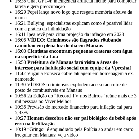
16:35
Chat GPT-4: inteligência artificial mente para completar
tarefa e gera preocupação
16:29
Pepsi lança novo logo que resgata memória afetiva da
marca
16:21
Bullying: especialistas explicam como é possível lidar
com a prática da intimidação
16:11
Ipea revê para cima projeção da inflação em 2023
16:05
VÍDEO: Criminosos são flagrados r0ubando
caminhão em plena luz do dia em Manaus
16:00
Cientistas encontram pequenas crateras com água
na superfície da Lua
15:53
Prefeitura de Manaus fará visita a áreas de
interesse para habitação social com equipe da Vpreshaf
11:42
Virginia Fonseca cobre tatuagem em homenagem a ex-
namorado
11:30
VÍDEOS: criminosos explodem acesso ao cofre de
posto de combustíveis em Manaus
10:56
2a Edição do “Record TV nos Bairros” reúne mais de 3
mil pessoas no Viver Melhor
10:35
Previsão do mercado financeiro para inflação cai para
5,93%
10:27
Homem descobre não ser pai biológico de bebê após
erro na fertilização
10:19
“Gringo” é enquadrado pela Polícia ao andar em carro
irregular em Manaus; veja vídeo