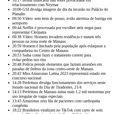
10:17
Bruna Biancardi fala sobre privacidade em
relacionamento com Neymar
10:06
GSI divulga imagens do dia da invasão no Palácio do
Planalto
09:50
Vídeo: sem trem de pouso, avião aterrissa de barriga em
aeroporto
09:44
Netflix é processada por escolher atriz negra para
representar Cleópatra
09:38
Vídeo: Homens invadem residência e matam três
pessoas na zona norte de Manaus
20:59
Homem é linchado pela população após esfaquear a
companheira no Centro de Manaus
20:53
Saiba como fazer o tratamento correto para
evitar pedras nos rins
20:48
Polícia prende elementos que faziam arrastões em
paradas de ônibus da zona centro-oeste de Manaus
20:43
Miss Amazonas Latina 2023 representará estado em
concurso nacional
14:28
Prefeitura divulga funcionamento dos serviços neste
feriado nacional do Dia de Tiradentes, 21/4
14:13
Prefeitura de Manaus autua mais 1,2 mil motoristas por
uso irregular de vagas especiais
13:43
Amazonas zera fila de pacientes com cardiopatia
congênita
18:22
Brasileiros viralizam no TikTok com carro de som