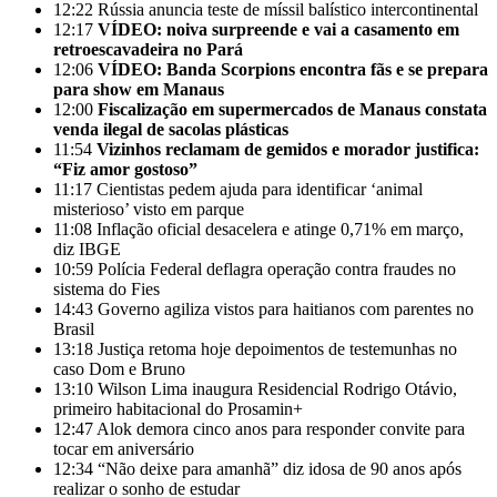
12:22
Rússia anuncia teste de míssil balístico intercontinental
12:17
VÍDEO: noiva surpreende e vai a casamento em
retroescavadeira no Pará
12:06
VÍDEO: Banda Scorpions encontra fãs e se prepara
para show em Manaus
12:00
Fiscalização em supermercados de Manaus constata
venda ilegal de sacolas plásticas
11:54
Vizinhos reclamam de gemidos e morador justifica:
“Fiz amor gostoso”
11:17
Cientistas pedem ajuda para identificar ‘animal
misterioso’ visto em parque
11:08
Inflação oficial desacelera e atinge 0,71% em março,
diz IBGE
10:59
Polícia Federal deflagra operação contra fraudes no
sistema do Fies
14:43
Governo agiliza vistos para haitianos com parentes no
Brasil
13:18
Justiça retoma hoje depoimentos de testemunhas no
caso Dom e Bruno
13:10
Wilson Lima inaugura Residencial Rodrigo Otávio,
primeiro habitacional do Prosamin+
12:47
Alok demora cinco anos para responder convite para
tocar em aniversário
12:34
“Não deixe para amanhã” diz idosa de 90 anos após
realizar o sonho de estudar