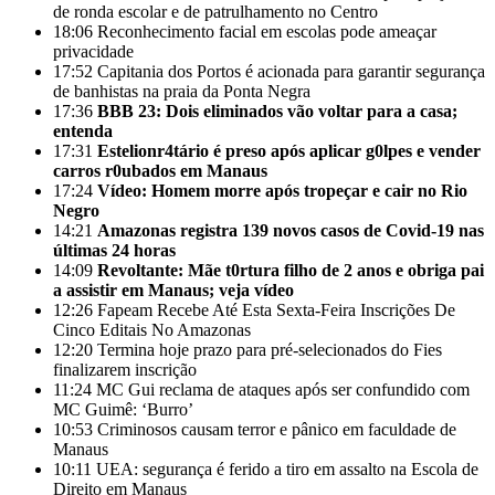
de ronda escolar e de patrulhamento no Centro
18:06
Reconhecimento facial em escolas pode ameaçar
privacidade
17:52
Capitania dos Portos é acionada para garantir segurança
de banhistas na praia da Ponta Negra
17:36
BBB 23: Dois eliminados vão voltar para a casa;
entenda
17:31
Estelionr4tário é preso após aplicar g0lpes e vender
carros r0ubados em Manaus
17:24
Vídeo: Homem morre após tropeçar e cair no Rio
Negro
14:21
Amazonas registra 139 novos casos de Covid-19 nas
últimas 24 horas
14:09
Revoltante: Mãe t0rtura filho de 2 anos e obriga pai
a assistir em Manaus; veja vídeo
12:26
Fapeam Recebe Até Esta Sexta-Feira Inscrições De
Cinco Editais No Amazonas
12:20
Termina hoje prazo para pré-selecionados do Fies
finalizarem inscrição
11:24
MC Gui reclama de ataques após ser confundido com
MC Guimê: ‘Burro’
10:53
Criminosos causam terror e pânico em faculdade de
Manaus
10:11
UEA: segurança é ferido a tiro em assalto na Escola de
Direito em Manaus