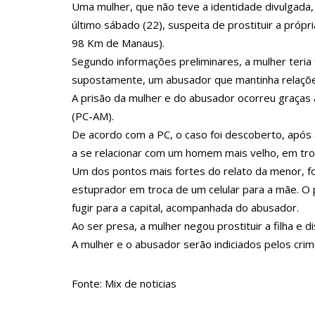
Uma mulher, que não teve a identidade divulgada
11:43
Postos serão fiscalizados para garantir queda nos
último sábado (22), suspeita de prostituir a própr
11:24
Campanha intensifica combate à violência sexual
98 Km de Manaus).
11:10
Constituição e Lei Maria da Penha ganham tradu
Segundo informações preliminares, a mulher teri
supostamente, um abusador que mantinha relaçõe
11:04
Sine Manaus oferta 167 vagas de emprego nesta q
A prisão da mulher e do abusador ocorreu graças 
10:49
Wilson Lima anuncia implantação de centro integr
(PC-AM).
13:24
Dia Mundial da Hipertensão: SES-AM orienta so
De acordo com a PC, o caso foi descoberto, após a
13:19
Professores do AM entram em greve e cobram rea
a se relacionar com um homem mais velho, em troc
Um dos pontos mais fortes do relato da menor, f
13:14
Boi Caprichoso lança vídeos gravados pelos dan
estuprador em troca de um celular para a mãe. O 
13:07
Greve de ônibus é suspensa a pedido do prefei
fugir para a capital, acompanhada do abusador.
12:55
PIB do Japão registra crescimento pela primeira v
Ao ser presa, a mulher negou prostituir a filha e
A mulher e o abusador serão indiciados pelos crime
12:49
Anitta diz que ficou dez meses sem sexo e revela
12:37
Agenor Tupinambá fala sobre namoro com Lucas:
Fonte: Mix de noticias
12:23
Influenciadora e ex são encontrados mortos em ca