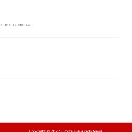
a de Manaus
o pelo humorista
 que eu comentar.
go e estreia programa
ratuitamente em ação itinerante
lhões para a cultura
parques ecoindustriais na Coreia do Sul
‘Raiva e nojo’
aspado por dívida de droga
 público
temporário dos palcos
xadinha na calça: “Empinei pra foto mesmo”
r bandidos para assalto
spenca de barranco e passageiro morre
Copyright © 2022 - Portal Figueiredo News.