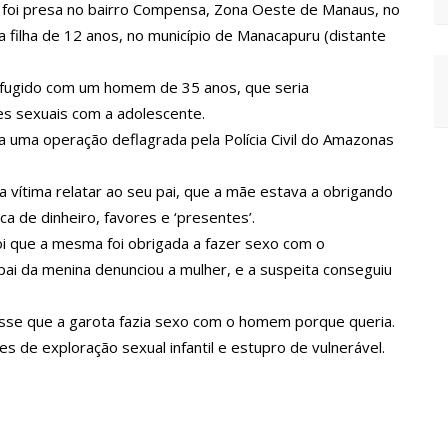
, foi presa no bairro Compensa, Zona Oeste de Manaus, no
 preços, diz ministro
ia filha de 12 anos, no município de Manacapuru (distante
 contra crianças
ção em idioma indígena
a fugido com um homem de 35 anos, que seria
s sexuais com a adolescente.
uinta-feira, 18/5
a uma operação deflagrada pela Polícia Civil do Amazonas
ado para atender crianças e adolescentes vítimas de violência
bre prevenção e tratamento adequado da doença
 vítima relatar ao seu pai, que a mãe estava a obrigando
juste salarial de 25%
a de dinheiro, favores e ‘presentes’.
oi que a mesma foi obrigada a fazer sexo com o
çarinos da Troup Caprichoso e Corpo de Dança Caprichoso (CDC)
pai da menina denunciou a mulher, e a suspeita conseguiu
to de Manaus
ez em 3 trimestres
 disse que a garota fazia sexo com o homem porque queria.
s de exploração sexual infantil e estupro de vulnerável.
 como se sentiu
 “Não houve traição”
rro no interior de SP