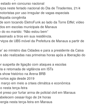
 estado em concurso nacional
iços neste feriado nacional do Dia de Tiradentes, 21/4
otoristas por uso irregular de vagas especiais
iopatia congênita
 de som tocando EletroFunk ao lado da Torre Eiffel; vídeo
dos em escolas municipais de Manaus
e do ex-marido: “Não estou bem”
ssinado a tiros em sua residência.
viços de UBS móvel da Prefeitura de Manaus a partir de
’ ao ministro das Cidades e para a presidente da Caixa
es são realizadas nas primeiras horas após a liberação do
r suspeita de ligação com ataques a escolas
ia e retomada de vigilância em ISTs
ra show histórico na Arena BRB
ortos agia desde 2019
 março em meio a crises climática e econômica
 nesta terça-feira
reso por furtar arma de policial civil em Manaus
tabelecem cessar-fogo de 24 horas
energia nesta terça-feira em Manaus