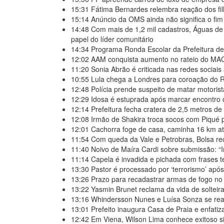
15:31
Fátima Bernardes relembra reação dos f
15:14
Anúncio da OMS ainda não significa o fi
14:48
Com mais de 1,2 mil cadastros, Águas d
papel do líder comunitário
14:34
Programa Ronda Escolar da Prefeitura d
12:02
AAM conquista aumento no rateio do MA
11:20
Sonia Abrão é criticada nas redes sociais
10:55
Lula chega a Londres para coroação do Re
12:48
Polícia prende suspeito de matar motorist
12:29
Idosa é estuprada após marcar encontr
12:14
Prefeitura fecha cratera de 2,5 metros d
12:08
Irmão de Shakira troca socos com Piqué 
12:01
Cachorra foge de casa, caminha 16 km at
11:54
Com queda da Vale e Petrobras, Bolsa re
11:40
Noivo de Maíra Cardi sobre submissão: “
11:14
Capela é invadida e pichada com frases t
13:30
Pastor é processado por ‘terrorismo’ após 
13:26
Prazo para recadastrar armas de fogo no
13:22
Yasmin Brunet reclama da vida de solteir
13:16
Whindersson Nunes e Luísa Sonza se rea
13:01
Prefeito inaugura Casa de Praia e enfatiz
12:42
Em Viena, Wilson Lima conhece exitoso s