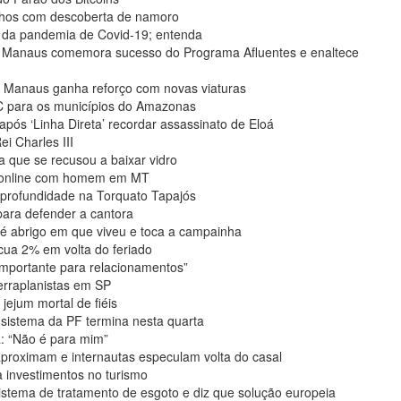
ilhos com descoberta de namoro
m da pandemia de Covid-19; entenda
e Manaus comemora sucesso do Programa Afluentes e enaltece
e Manaus ganha reforço com novas viaturas
C para os municípios do Amazonas
 após ‘Linha Direta’ recordar assassinato de Eloá
i Charles III
a que se recusou a baixar vidro
o online com homem em MT
e profundidade na Torquato Tapajós
para defender a cantora
é abrigo em que viveu e toca a campainha
cua 2% em volta do feriado
Importante para relacionamentos”
erraplanistas em SP
jejum mortal de fiéis
 sistema da PF termina nesta quarta
a: “Não é para mim”
proximam e internautas especulam volta do casal
a investimentos no turismo
istema de tratamento de esgoto e diz que solução europeia