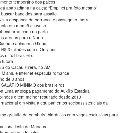
amento temporário dos palcos
 dá abaixadinha na calça: “Empinei pra foto mesmo”
 e buscar bandidos para assalto
ista despenca de barranco e passageiro morre
amento em manhã chuvosa
cabeça arrancada no parto
s aéreas para o Norte
 Bueno e animam a Globo
ra R$ 3 milhões com o Onlyfans
 n’ roll brasileiro
 tutora
BS do Cacau Pirêra, no AM
e Miami, e internet especula romance
lho de 3 anos
 SALÁRIO MÍNIMO dos brasileiros
 Lima antecipa pagamento do Auxílio Estadual
 bilhões e tem melhor resultado desde 2019
rnacional em visita a equipamentos socioassistenciais da
so gratuito de bombeiro hidráulico com vagas exclusivas para
 na zona leste de Manaus
o Faraó dos Bitcoins