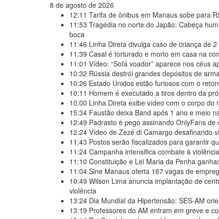
8 de agosto de 2026
12:11
Tarifa de ônibus em Manaus sobe para R$
11:53
Tragédia no norte do Japão: Cabeça hum
boca
11:46
Linha Direta divulga caso de criança de 
11:39
Casal é torturado e morto em casa na 
11:01
Vídeo: “Sofá voador” aparece nos céus a
10:32
Rússia destrói grandes depósitos de arm
10:26
Estado Unidos estão furiosos com o reto
10:11
Homem é executado a tiros dentro da pr
10:00
Linha Direta exibe vídeo com o corpo do
15:34
Faustão deixa Band após 1 ano e meio n
12:49
Padrasto é pego assinando OnlyFans de 
12:24
Vídeo de Zezé di Camargo desafinando vir
11:43
Postos serão fiscalizados para garantir q
11:24
Campanha intensifica combate à violência
11:10
Constituição e Lei Maria da Penha ganha
11:04
Sine Manaus oferta 167 vagas de emprego
10:49
Wilson Lima anuncia implantação de centr
violência
13:24
Dia Mundial da Hipertensão: SES-AM ori
13:19
Professores do AM entram em greve e co