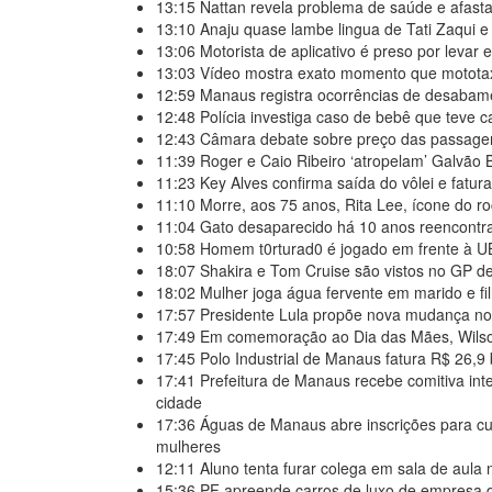
13:15
Nattan revela problema de saúde e afast
13:10
Anaju quase lambe lingua de Tati Zaqui e
13:06
Motorista de aplicativo é preso por levar
13:03
Vídeo mostra exato momento que mototax
12:59
Manaus registra ocorrências de desab
12:48
Polícia investiga caso de bebê que teve 
12:43
Câmara debate sobre preço das passagen
11:39
Roger e Caio Ribeiro ‘atropelam’ Galvão
11:23
Key Alves confirma saída do vôlei e fatu
11:10
Morre, aos 75 anos, Rita Lee, ícone do rock
11:04
Gato desaparecido há 10 anos reencontra
10:58
Homem t0rturad0 é jogado em frente à U
18:07
Shakira e Tom Cruise são vistos no GP d
18:02
Mulher joga água fervente em marido e fi
17:57
Presidente Lula propõe nova mudança no
17:49
Em comemoração ao Dia das Mães, Wilson
17:45
Polo Industrial de Manaus fatura R$ 26,9
17:41
Prefeitura de Manaus recebe comitiva inte
cidade
17:36
Águas de Manaus abre inscrições para cur
mulheres
12:11
Aluno tenta furar colega em sala de aula
15:36
PF apreende carros de luxo de empresa d