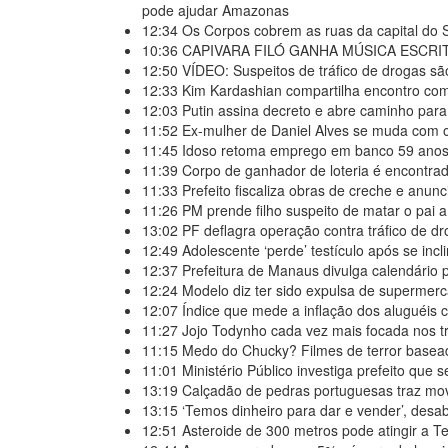
pode ajudar Amazonas
12:34
Os Corpos cobrem as ruas da capital do S
10:36
CAPIVARA FILÓ GANHA MÚSICA ESCRI
12:50
VÍDEO: Suspeitos de tráfico de drogas s
12:33
Kim Kardashian compartilha encontro com “
12:03
Putin assina decreto e abre caminho par
11:52
Ex-mulher de Daniel Alves se muda com o
11:45
Idoso retoma emprego em banco 59 anos 
11:39
Corpo de ganhador de loteria é encontra
11:33
Prefeito fiscaliza obras de creche e anu
11:26
PM prende filho suspeito de matar o pai a
13:02
PF deflagra operação contra tráfico de 
12:49
Adolescente ‘perde’ testículo após se incl
12:37
Prefeitura de Manaus divulga calendário
12:24
Modelo diz ter sido expulsa de supermerc
12:07
Índice que mede a inflação dos aluguéis c
11:27
Jojo Todynho cada vez mais focada nos tr
11:15
Medo do Chucky? Filmes de terror basead
11:01
Ministério Público investiga prefeito que
13:19
Calçadão de pedras portuguesas traz mo
13:15
‘Temos dinheiro para dar e vender’, desa
12:51
Asteroide de 300 metros pode atingir a Te