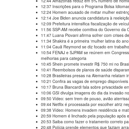
12:44
Amazonas reduz em 5% número de homicíd
12:37
Inscrições para o Programa Bolsa Idiom
12:24
Homem acusado de m4tar mulher estr4ngu
12:14
Joe Biden anuncia candidatura à reeleiç
12:09
Prefeitura intensifica fiscalização de v
11:56
SSP-AM recebe comitiva do Governo da 
11:47
Luana Piovani afirma sofrer com crises d
11:34
Shakira é a primeira ‘mulher latina do ano
11:04
Cauã Reymond se diz focado em trabalho 
10:54
FENAJ e SJPAM se reúnem em Congresso N
melhorias para categoria
10:45
Shein promete investir R$ 750 mi no Bras
10:41
Reembolsos de planos de saúde dispara
10:28
Brasileiras presas na Alemanha relatam i
10:21
Confira as vagas de emprego disponívei
10:17
Bruna Biancardi fala sobre privacidade 
10:06
GSI divulga imagens do dia da invasão no
09:50
Vídeo: sem trem de pouso, avião aterriss
09:44
Netflix é processada por escolher atriz n
09:38
Vídeo: Homens invadem residência e mat
20:59
Homem é linchado pela população após 
20:53
Saiba como fazer o tratamento correto par
20:48
Polícia prende elementos que faziam arr