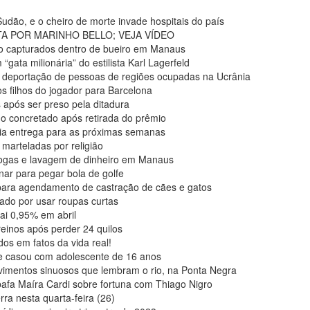
udão, e o cheiro de morte invade hospitais do país
TA POR MARINHO BELLO; VEJA VÍDEO
ão capturados dentro de bueiro em Manaus
gata milionária” do estilista Karl Lagerfeld
a deportação de pessoas de regiões ocupadas na Ucrânia
s filhos do jogador para Barcelona
após ser preso pela ditadura
do concretado após retirada do prêmio
ncia entrega para as próximas semanas
 marteladas por religião
drogas e lavagem de dinheiro em Manaus
inar para pegar bola de golfe
 para agendamento de castração de cães e gatos
ado por usar roupas curtas
ai 0,95% em abril
einos após perder 24 quilos
os em fatos da vida real!
 se casou com adolescente de 16 anos
vimentos sinuosos que lembram o rio, na Ponta Negra
bafa Maíra Cardi sobre fortuna com Thiago Nigro
rra nesta quarta-feira (26)