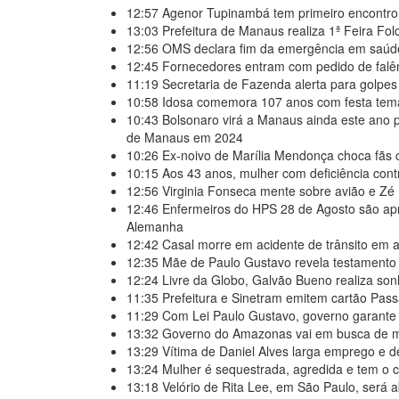
12:57
Agenor Tupinambá tem primeiro encontro
13:03
Prefeitura de Manaus realiza 1ª Feira Fo
12:56
OMS declara fim da emergência em saúd
12:45
Fornecedores entram com pedido de falên
11:19
Secretaria de Fazenda alerta para golpe
10:58
Idosa comemora 107 anos com festa temá
10:43
Bolsonaro virá a Manaus ainda este ano p
de Manaus em 2024
10:26
Ex-noivo de Marília Mendonça choca fã
10:15
Aos 43 anos, mulher com deficiência cont
12:56
Virginia Fonseca mente sobre avião e Zé F
12:46
Enfermeiros do HPS 28 de Agosto são apr
Alemanha
12:42
Casal morre em acidente de trânsito em
12:35
Mãe de Paulo Gustavo revela testamento 
12:24
Livre da Globo, Galvão Bueno realiza son
11:35
Prefeitura e Sinetram emitem cartão Pass
11:29
Com Lei Paulo Gustavo, governo garante R
13:32
Governo do Amazonas vai em busca de mo
13:29
Vítima de Daniel Alves larga emprego e de
13:24
Mulher é sequestrada, agredida e tem o c
13:18
Velório de Rita Lee, em São Paulo, será a