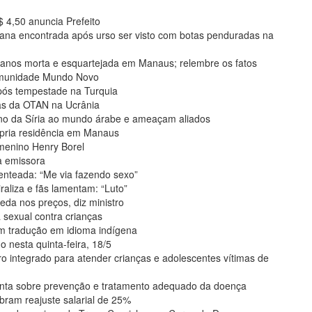
 4,50 anuncia Prefeito
ana encontrada após urso ser visto com botas penduradas na
2 anos morta e esquartejada em Manaus; relembre os fatos
comunidade Mundo Novo
pós tempestade na Turquia
as da OTAN na Ucrânia
rno da Síria ao mundo árabe e ameaçam aliados
ópria residência em Manaus
 menino Henry Borel
a emissora
enteada: “Me via fazendo sexo”
aliza e fãs lamentam: “Luto”
ueda nos preços, diz ministro
 sexual contra crianças
m tradução em idioma indígena
 nesta quinta-feira, 18/5
o integrado para atender crianças e adolescentes vítimas de
enta sobre prevenção e tratamento adequado da doença
bram reajuste salarial de 25%