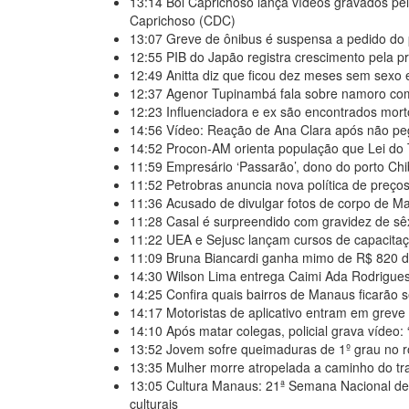
13:14
Boi Caprichoso lança vídeos gravados pe
Caprichoso (CDC)
13:07
Greve de ônibus é suspensa a pedido do 
12:55
PIB do Japão registra crescimento pela pr
12:49
Anitta diz que ficou dez meses sem sexo 
12:37
Agenor Tupinambá fala sobre namoro com
12:23
Influenciadora e ex são encontrados mort
14:56
Vídeo: Reação de Ana Clara após não pega
14:52
Procon-AM orienta população que Lei do T
11:59
Empresário ‘Passarão’, dono do porto Ch
11:52
Petrobras anuncia nova política de preço
11:36
Acusado de divulgar fotos de corpo de Mar
11:28
Casal é surpreendido com gravidez de sêx
11:22
UEA e Sejusc lançam cursos de capacitaç
11:09
Bruna Biancardi ganha mimo de R$ 820 d
14:30
Wilson Lima entrega Caimi Ada Rodrigues 
14:25
Confira quais bairros de Manaus ficarão 
14:17
Motoristas de aplicativo entram em greve 
14:10
Após matar colegas, policial grava vídeo: 
13:52
Jovem sofre queimaduras de 1º grau no ro
13:35
Mulher morre atropelada a caminho do t
13:05
Cultura Manaus: 21ª Semana Nacional d
culturais