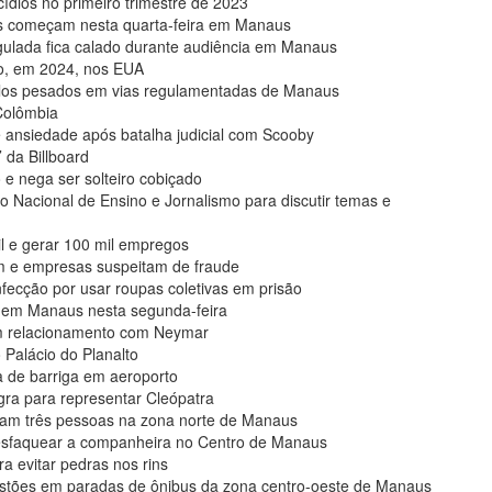
ios no primeiro trimestre de 2023
as começam nesta quarta-feira em Manaus
lada fica calado durante audiência em Manaus
ão, em 2024, nos EUA
eículos pesados em vias regulamentadas de Manaus
Colômbia
e ansiedade após batalha judicial com Scooby
’ da Billboard
e nega ser solteiro cobiçado
acional de Ensino e Jornalismo para discutir temas e
il e gerar 100 mil empregos
m e empresas suspeitam de fraude
nfecção por usar roupas coletivas em prisão
s em Manaus nesta segunda-feira
em relacionamento com Neymar
 Palácio do Planalto
a de barriga em aeroporto
egra para representar Cleópatra
am três pessoas na zona norte de Manaus
esfaquear a companheira no Centro de Manaus
a evitar pedras nos rins
astões em paradas de ônibus da zona centro-oeste de Manaus