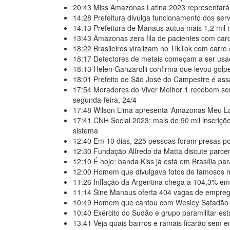
20:43
Miss Amazonas Latina 2023 representará
14:28
Prefeitura divulga funcionamento dos serv
14:13
Prefeitura de Manaus autua mais 1,2 mil m
13:43
Amazonas zera fila de pacientes com card
18:22
Brasileiros viralizam no TikTok com carro
18:17
Detectores de metais começam a ser usa
18:13
Helen Ganzarolli confirma que levou golp
18:01
Prefeito de São José do Campestre é assa
17:54
Moradores do Viver Melhor 1 recebem ser
segunda-feira, 24/4
17:48
Wilson Lima apresenta ‘Amazonas Meu Lar
17:41
CNH Social 2023: mais de 90 mil inscriçõ
sistema
12:40
Em 10 dias, 225 pessoas foram presas po
12:30
Fundação Alfredo da Matta discute parcer
12:10
É hoje: banda Kiss já está em Brasília pa
12:00
Homem que divulgava fotos de famosos m
11:26
Inflação da Argentina chega a 104,3% em
11:14
Sine Manaus oferta 404 vagas de emprego
10:49
Homem que cantou com Wesley Safadão é p
10:40
Exército do Sudão e grupo paramilitar es
13:41
Veja quais bairros e ramais ficarão sem 