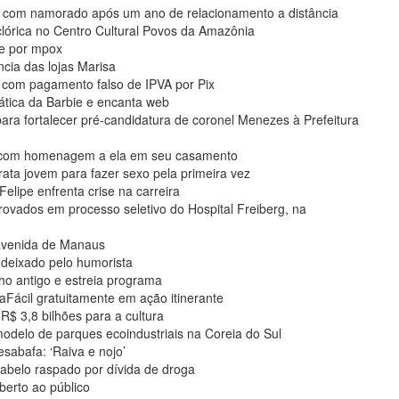
 com namorado após um ano de relacionamento a distância
lclórica no Centro Cultural Povos da Amazônia
e por mpox
cia das lojas Marisa
s com pagamento falso de IPVA por Pix
tica da Barbie e encanta web
ara fortalecer pré-candidatura de coronel Menezes à Prefeitura
s com homenagem a ela em seu casamento
rata jovem para fazer sexo pela primeira vez
elipe enfrenta crise na carreira
ovados em processo seletivo do Hospital Freiberg, na
 avenida de Manaus
deixado pelo humorista
ho antigo e estreia programa
aFácil gratuitamente em ação itinerante
$ 3,8 bilhões para a cultura
delo de parques ecoindustriais na Coreia do Sul
sabafa: ‘Raiva e nojo’
abelo raspado por dívida de droga
berto ao público