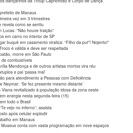
los dançarinos da Troup Caprichoso e Corpo de Dança
prefeito de Manaus
imeira vez em 3 trimestres
e revela como se sentiu
 Lucas: “Não houve traição”
os em carro no interior de SP
r buquê em casamento viraliza: “Filho da put*! Nojento!”
roco é válida e deve ser respeitada
ibatão, morre em São Paulo
s de combustíveis
ília Mendonça e de outros artistas mortos vira réu
tuplos e pai ‘passa mal’
ão para atendimento a Pessoas com Deficiência
e Neymar: ‘Se fez presente mesmo distante’
Viana revitalizado à população idosa da zona oeste
sem energia nesta segunda-feira (15)
em todo o Brasil
“Te vejo no inferno”; assista
sto após celular explodir
rabalho em Manaus
e Museus conta com vasta programação em nove espaços