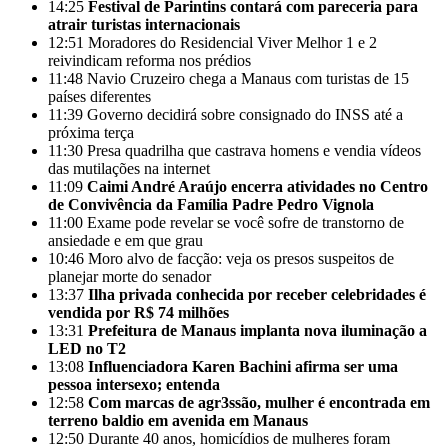
14:25
Festival de Parintins contará com pareceria para
atrair turistas internacionais
12:51
Moradores do Residencial Viver Melhor 1 e 2
reivindicam reforma nos prédios
11:48
Navio Cruzeiro chega a Manaus com turistas de 15
países diferentes
11:39
Governo decidirá sobre consignado do INSS até a
próxima terça
11:30
Presa quadrilha que castrava homens e vendia vídeos
das mutilações na internet
11:09
Caimi André Araújo encerra atividades no Centro
de Convivência da Família Padre Pedro Vignola
11:00
Exame pode revelar se você sofre de transtorno de
ansiedade e em que grau
10:46
Moro alvo de facção: veja os presos suspeitos de
planejar morte do senador
13:37
Ilha privada conhecida por receber celebridades é
vendida por R$ 74 milhões
13:31
Prefeitura de Manaus implanta nova iluminação a
LED no T2
13:08
Influenciadora Karen Bachini afirma ser uma
pessoa intersexo; entenda
12:58
Com marcas de agr3ssão, mulher é encontrada em
terreno baldio em avenida em Manaus
12:50
Durante 40 anos, homicídios de mulheres foram