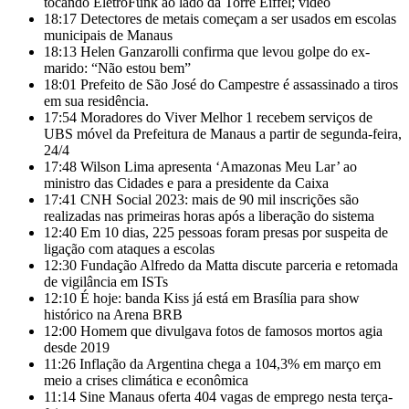
tocando EletroFunk ao lado da Torre Eiffel; vídeo
18:17
Detectores de metais começam a ser usados em escolas
municipais de Manaus
18:13
Helen Ganzarolli confirma que levou golpe do ex-
marido: “Não estou bem”
18:01
Prefeito de São José do Campestre é assassinado a tiros
em sua residência.
17:54
Moradores do Viver Melhor 1 recebem serviços de
UBS móvel da Prefeitura de Manaus a partir de segunda-feira,
24/4
17:48
Wilson Lima apresenta ‘Amazonas Meu Lar’ ao
ministro das Cidades e para a presidente da Caixa
17:41
CNH Social 2023: mais de 90 mil inscrições são
realizadas nas primeiras horas após a liberação do sistema
12:40
Em 10 dias, 225 pessoas foram presas por suspeita de
ligação com ataques a escolas
12:30
Fundação Alfredo da Matta discute parceria e retomada
de vigilância em ISTs
12:10
É hoje: banda Kiss já está em Brasília para show
histórico na Arena BRB
12:00
Homem que divulgava fotos de famosos mortos agia
desde 2019
11:26
Inflação da Argentina chega a 104,3% em março em
meio a crises climática e econômica
11:14
Sine Manaus oferta 404 vagas de emprego nesta terça-