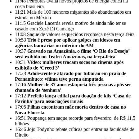
11:48
Petrobras avalia novos projetos de energia eólica na
costa brasileira
11:21
Mais de 100 menores migrantes são abandonados em
estrada no México
11:15
Graciele Lacerda revela motivo de ainda não ter se
casado com Zezé Di Camargo
11:08
Saque de valores esquecidos recomeça nesta terça-feira
10:53
Trio é preso por aplicar golpes em idosos em
agências bancárias no interior do AM
10:37
Gravado na Amazônia, o filme ‘O Rio do Desejo’
será exibido no Teatro Amazonas, na terça-feira
10:31
Vídeo: mulheres trocam socos no cinema após
exibição de ‘Creed 3’
17:23
Adolescente é atacado por tubarão em praia de
Pernambuco; vítima teve perna amputada
17:16
Mulher de 37 anos esfaqueia três pessoas após ser
chamada de ‘senhora’
17:12
Prefeito lança edital para doação de kits ‘Casa de
Farinha’ para associações rurais
17:05
Filhas encontram mãe morta dentro de casa no
Nova Floresta
16:51
Poupança tem saque recorde para fevereiro, de R$ 11,5
bilhões
16:46
Jojo Todynho rebate críticas por entrar na faculdade de
Direito