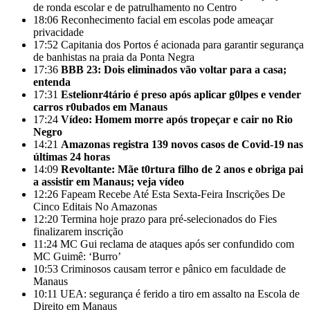
de ronda escolar e de patrulhamento no Centro
18:06
Reconhecimento facial em escolas pode ameaçar
privacidade
17:52
Capitania dos Portos é acionada para garantir segurança
de banhistas na praia da Ponta Negra
17:36
BBB 23: Dois eliminados vão voltar para a casa;
entenda
17:31
Estelionr4tário é preso após aplicar g0lpes e vender
carros r0ubados em Manaus
17:24
Vídeo: Homem morre após tropeçar e cair no Rio
Negro
14:21
Amazonas registra 139 novos casos de Covid-19 nas
últimas 24 horas
14:09
Revoltante: Mãe t0rtura filho de 2 anos e obriga pai
a assistir em Manaus; veja vídeo
12:26
Fapeam Recebe Até Esta Sexta-Feira Inscrições De
Cinco Editais No Amazonas
12:20
Termina hoje prazo para pré-selecionados do Fies
finalizarem inscrição
11:24
MC Gui reclama de ataques após ser confundido com
MC Guimê: ‘Burro’
10:53
Criminosos causam terror e pânico em faculdade de
Manaus
10:11
UEA: segurança é ferido a tiro em assalto na Escola de
Direito em Manaus