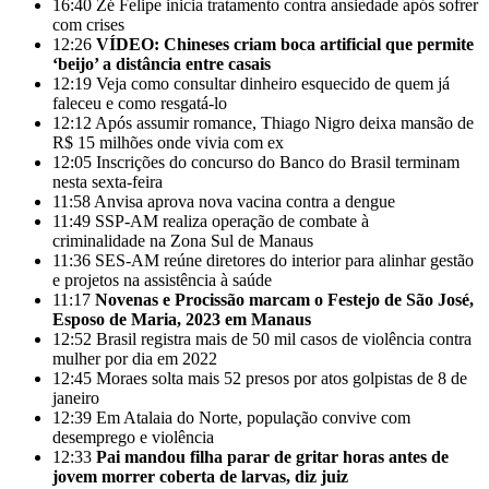
16:40
Zé Felipe inicia tratamento contra ansiedade após sofrer
com crises
12:26
VÍDEO: Chineses criam boca artificial que permite
‘beijo’ a distância entre casais
12:19
Veja como consultar dinheiro esquecido de quem já
faleceu e como resgatá-lo
12:12
Após assumir romance, Thiago Nigro deixa mansão de
R$ 15 milhões onde vivia com ex
12:05
Inscrições do concurso do Banco do Brasil terminam
nesta sexta-feira
11:58
Anvisa aprova nova vacina contra a dengue
11:49
SSP-AM realiza operação de combate à
criminalidade na Zona Sul de Manaus
11:36
SES-AM reúne diretores do interior para alinhar gestão
e projetos na assistência à saúde
11:17
Novenas e Procissão marcam o Festejo de São José,
Esposo de Maria, 2023 em Manaus
12:52
Brasil registra mais de 50 mil casos de violência contra
mulher por dia em 2022
12:45
Moraes solta mais 52 presos por atos golpistas de 8 de
janeiro
12:39
Em Atalaia do Norte, população convive com
desemprego e violência
12:33
Pai mandou filha parar de gritar horas antes de
jovem morrer coberta de larvas, diz juiz