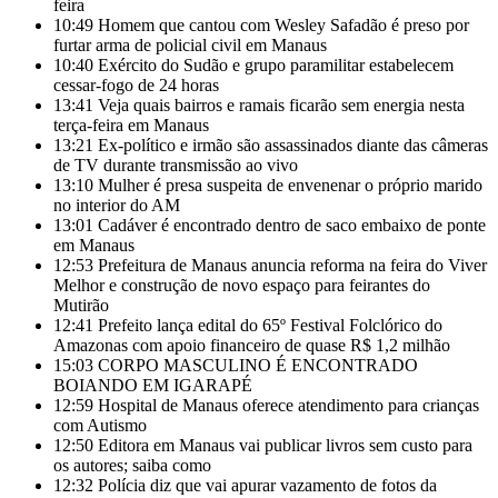
feira
10:49
Homem que cantou com Wesley Safadão é preso por
furtar arma de policial civil em Manaus
10:40
Exército do Sudão e grupo paramilitar estabelecem
cessar-fogo de 24 horas
13:41
Veja quais bairros e ramais ficarão sem energia nesta
terça-feira em Manaus
13:21
Ex-político e irmão são assassinados diante das câmeras
de TV durante transmissão ao vivo
13:10
Mulher é presa suspeita de envenenar o próprio marido
no interior do AM
13:01
Cadáver é encontrado dentro de saco embaixo de ponte
em Manaus
12:53
Prefeitura de Manaus anuncia reforma na feira do Viver
Melhor e construção de novo espaço para feirantes do
Mutirão
12:41
Prefeito lança edital do 65º Festival Folclórico do
Amazonas com apoio financeiro de quase R$ 1,2 milhão
15:03
CORPO MASCULINO É ENCONTRADO
BOIANDO EM IGARAPÉ
12:59
Hospital de Manaus oferece atendimento para crianças
com Autismo
12:50
Editora em Manaus vai publicar livros sem custo para
os autores; saiba como
12:32
Polícia diz que vai apurar vazamento de fotos da