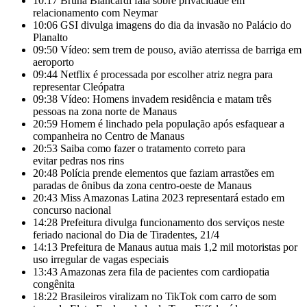
10:17
Bruna Biancardi fala sobre privacidade em
relacionamento com Neymar
10:06
GSI divulga imagens do dia da invasão no Palácio do
Planalto
09:50
Vídeo: sem trem de pouso, avião aterrissa de barriga em
aeroporto
09:44
Netflix é processada por escolher atriz negra para
representar Cleópatra
09:38
Vídeo: Homens invadem residência e matam três
pessoas na zona norte de Manaus
20:59
Homem é linchado pela população após esfaquear a
companheira no Centro de Manaus
20:53
Saiba como fazer o tratamento correto para
evitar pedras nos rins
20:48
Polícia prende elementos que faziam arrastões em
paradas de ônibus da zona centro-oeste de Manaus
20:43
Miss Amazonas Latina 2023 representará estado em
concurso nacional
14:28
Prefeitura divulga funcionamento dos serviços neste
feriado nacional do Dia de Tiradentes, 21/4
14:13
Prefeitura de Manaus autua mais 1,2 mil motoristas por
uso irregular de vagas especiais
13:43
Amazonas zera fila de pacientes com cardiopatia
congênita
18:22
Brasileiros viralizam no TikTok com carro de som