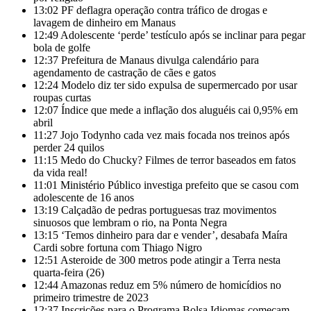
13:02
PF deflagra operação contra tráfico de drogas e
lavagem de dinheiro em Manaus
12:49
Adolescente ‘perde’ testículo após se inclinar para pegar
bola de golfe
12:37
Prefeitura de Manaus divulga calendário para
agendamento de castração de cães e gatos
12:24
Modelo diz ter sido expulsa de supermercado por usar
roupas curtas
12:07
Índice que mede a inflação dos aluguéis cai 0,95% em
abril
11:27
Jojo Todynho cada vez mais focada nos treinos após
perder 24 quilos
11:15
Medo do Chucky? Filmes de terror baseados em fatos
da vida real!
11:01
Ministério Público investiga prefeito que se casou com
adolescente de 16 anos
13:19
Calçadão de pedras portuguesas traz movimentos
sinuosos que lembram o rio, na Ponta Negra
13:15
‘Temos dinheiro para dar e vender’, desabafa Maíra
Cardi sobre fortuna com Thiago Nigro
12:51
Asteroide de 300 metros pode atingir a Terra nesta
quarta-feira (26)
12:44
Amazonas reduz em 5% número de homicídios no
primeiro trimestre de 2023
12:37
Inscrições para o Programa Bolsa Idiomas começam