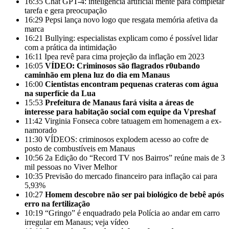
16:35
Chat GPT-4: inteligência artificial mente para completar
tarefa e gera preocupação
16:29
Pepsi lança novo logo que resgata memória afetiva da
marca
16:21
Bullying: especialistas explicam como é possível lidar
com a prática da intimidação
16:11
Ipea revê para cima projeção da inflação em 2023
16:05
VÍDEO: Criminosos são flagrados r0ubando
caminhão em plena luz do dia em Manaus
16:00
Cientistas encontram pequenas crateras com água
na superfície da Lua
15:53
Prefeitura de Manaus fará visita a áreas de
interesse para habitação social com equipe da Vpreshaf
11:42
Virginia Fonseca cobre tatuagem em homenagem a ex-
namorado
11:30
VÍDEOS: criminosos explodem acesso ao cofre de
posto de combustíveis em Manaus
10:56
2a Edição do “Record TV nos Bairros” reúne mais de 3
mil pessoas no Viver Melhor
10:35
Previsão do mercado financeiro para inflação cai para
5,93%
10:27
Homem descobre não ser pai biológico de bebê após
erro na fertilização
10:19
“Gringo” é enquadrado pela Polícia ao andar em carro
irregular em Manaus; veja vídeo