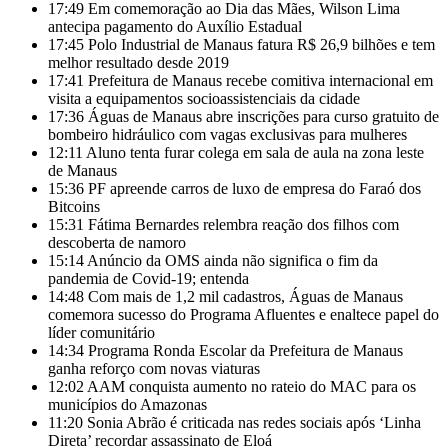
17:49
Em comemoração ao Dia das Mães, Wilson Lima
antecipa pagamento do Auxílio Estadual
17:45
Polo Industrial de Manaus fatura R$ 26,9 bilhões e tem
melhor resultado desde 2019
17:41
Prefeitura de Manaus recebe comitiva internacional em
visita a equipamentos socioassistenciais da cidade
17:36
Águas de Manaus abre inscrições para curso gratuito de
bombeiro hidráulico com vagas exclusivas para mulheres
12:11
Aluno tenta furar colega em sala de aula na zona leste
de Manaus
15:36
PF apreende carros de luxo de empresa do Faraó dos
Bitcoins
15:31
Fátima Bernardes relembra reação dos filhos com
descoberta de namoro
15:14
Anúncio da OMS ainda não significa o fim da
pandemia de Covid-19; entenda
14:48
Com mais de 1,2 mil cadastros, Águas de Manaus
comemora sucesso do Programa Afluentes e enaltece papel do
líder comunitário
14:34
Programa Ronda Escolar da Prefeitura de Manaus
ganha reforço com novas viaturas
12:02
AAM conquista aumento no rateio do MAC para os
municípios do Amazonas
11:20
Sonia Abrão é criticada nas redes sociais após ‘Linha
Direta’ recordar assassinato de Eloá