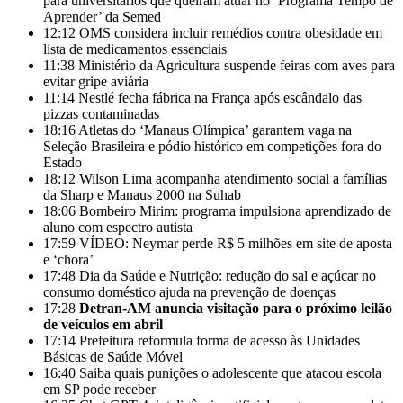
para universitários que queiram atuar no ‘Programa Tempo de
Aprender’ da Semed
12:12
OMS considera incluir remédios contra obesidade em
lista de medicamentos essenciais
11:38
Ministério da Agricultura suspende feiras com aves para
evitar gripe aviária
11:14
Nestlé fecha fábrica na França após escândalo das
pizzas contaminadas
18:16
Atletas do ‘Manaus Olímpica’ garantem vaga na
Seleção Brasileira e pódio histórico em competições fora do
Estado
18:12
Wilson Lima acompanha atendimento social a famílias
da Sharp e Manaus 2000 na Suhab
18:06
Bombeiro Mirim: programa impulsiona aprendizado de
aluno com espectro autista
17:59
VÍDEO: Neymar perde R$ 5 milhões em site de aposta
e ‘chora’
17:48
Dia da Saúde e Nutrição: redução do sal e açúcar no
consumo doméstico ajuda na prevenção de doenças
17:28
Detran-AM anuncia visitação para o próximo leilão
de veículos em abril
17:14
Prefeitura reformula forma de acesso às Unidades
Básicas de Saúde Móvel
16:40
Saiba quais punições o adolescente que atacou escola
em SP pode receber