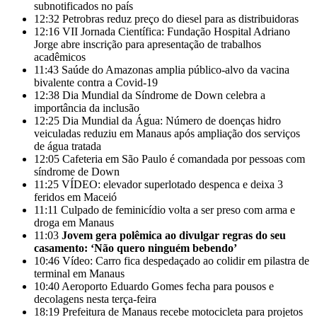
subnotificados no país
12:32
Petrobras reduz preço do diesel para as distribuidoras
12:16
VII Jornada Científica: Fundação Hospital Adriano
Jorge abre inscrição para apresentação de trabalhos
acadêmicos
11:43
Saúde do Amazonas amplia público-alvo da vacina
bivalente contra a Covid-19
12:38
Dia Mundial da Síndrome de Down celebra a
importância da inclusão
12:25
Dia Mundial da Água: Número de doenças hidro
veiculadas reduziu em Manaus após ampliação dos serviços
de água tratada
12:05
Cafeteria em São Paulo é comandada por pessoas com
síndrome de Down
11:25
VÍDEO: elevador superlotado despenca e deixa 3
feridos em Maceió
11:11
Culpado de feminicídio volta a ser preso com arma e
droga em Manaus
11:03
Jovem gera polêmica ao divulgar regras do seu
casamento: ‘Não quero ninguém bebendo’
10:46
Vídeo: Carro fica despedaçado ao colidir em pilastra de
terminal em Manaus
10:40
Aeroporto Eduardo Gomes fecha para pousos e
decolagens nesta terça-feira
18:19
Prefeitura de Manaus recebe motocicleta para projetos