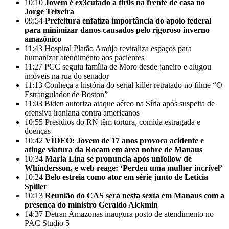
10:10
Jovem é ex3cutado a tir0s na frente de casa no
Jorge Teixeira
09:54
Prefeitura enfatiza importância do apoio federal
para minimizar danos causados pelo rigoroso inverno
amazônico
11:43
Hospital Platão Araújo revitaliza espaços para
humanizar atendimento aos pacientes
11:27
PCC seguiu família de Moro desde janeiro e alugou
imóveis na rua do senador
11:13
Conheça a história do serial killer retratado no filme “O
Estrangulador de Boston”
11:03
Biden autoriza ataque aéreo na Síria após suspeita de
ofensiva iraniana contra americanos
10:55
Presídios do RN têm tortura, comida estragada e
doenças
10:42
VÍDEO: Jovem de 17 anos provoca acidente e
atinge viatura da Rocam em área nobre de Manaus
10:34
Maria Lina se pronuncia após unfollow de
Whindersson, e web reage: ‘Perdeu uma mulher incrível’
10:24
Belo estreia como ator em série junto de Leticia
Spiller
10:13
Reunião do CAS será nesta sexta em Manaus com a
presença do ministro Geraldo Alckmin
14:37
Detran Amazonas inaugura posto de atendimento no
PAC Studio 5