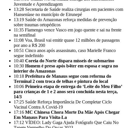
Juventude e Aprendizagem
13:28
Secretaria de Saúde realiza cirurgias em pacientes com
Hanseníase no município de Eirunepé
13:19
Saúde do Amazonas reforça medidas de prevenção
sobre traumas ortopédicos
11:35
Flamengo vence Vasco em jogo quente e sai na frente
na semifinal
11:08
Voa, Brasil vai emitir quase 12 milhões de passagens
por ano a R$ 200
10:51
Cinco anos após assassinato, caso Marielle Franco
segue indefinido
10:40
Coreia do Norte dispara mísseis de submarino
10:30
Homem é preso após b4ter em esposa e sogra no
interior do Amazonas
10:18
Prefeitura de Manaus segue com reforma do
Terminal 2 com troca de telhas e pintura do local
10:06
Primeira etapa de entrega do ‘Leite do Meu Filho’
para crianças de 1 e 2 anos será concluída nesta terça,
14/3
17:25
Saúde Reforça Importância De Completar Ciclo
Vacinal Contra A Covid-19
17:16
MC Chinesa Chora Morte Da Mãe Após Chegar
Em Manaus Para Visita-La
17:12
VÍDEO: Lady Gaga Ajuda Fotógrafo Que Caiu No
Tapete Vermelho Do Oscar 2023