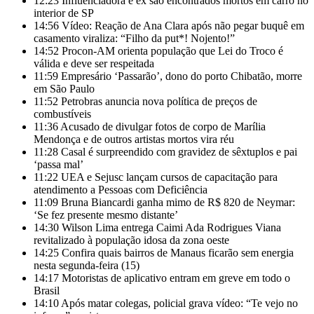
12:23
Influenciadora e ex são encontrados mortos em carro no
interior de SP
14:56
Vídeo: Reação de Ana Clara após não pegar buquê em
casamento viraliza: “Filho da put*! Nojento!”
14:52
Procon-AM orienta população que Lei do Troco é
válida e deve ser respeitada
11:59
Empresário ‘Passarão’, dono do porto Chibatão, morre
em São Paulo
11:52
Petrobras anuncia nova política de preços de
combustíveis
11:36
Acusado de divulgar fotos de corpo de Marília
Mendonça e de outros artistas mortos vira réu
11:28
Casal é surpreendido com gravidez de sêxtuplos e pai
‘passa mal’
11:22
UEA e Sejusc lançam cursos de capacitação para
atendimento a Pessoas com Deficiência
11:09
Bruna Biancardi ganha mimo de R$ 820 de Neymar:
‘Se fez presente mesmo distante’
14:30
Wilson Lima entrega Caimi Ada Rodrigues Viana
revitalizado à população idosa da zona oeste
14:25
Confira quais bairros de Manaus ficarão sem energia
nesta segunda-feira (15)
14:17
Motoristas de aplicativo entram em greve em todo o
Brasil
14:10
Após matar colegas, policial grava vídeo: “Te vejo no