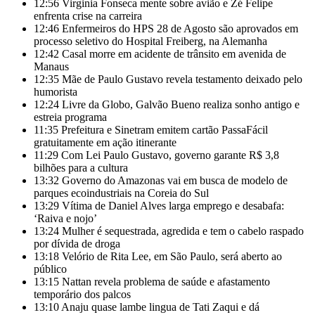
12:56
Virginia Fonseca mente sobre avião e Zé Felipe
enfrenta crise na carreira
12:46
Enfermeiros do HPS 28 de Agosto são aprovados em
processo seletivo do Hospital Freiberg, na Alemanha
12:42
Casal morre em acidente de trânsito em avenida de
Manaus
12:35
Mãe de Paulo Gustavo revela testamento deixado pelo
humorista
12:24
Livre da Globo, Galvão Bueno realiza sonho antigo e
estreia programa
11:35
Prefeitura e Sinetram emitem cartão PassaFácil
gratuitamente em ação itinerante
11:29
Com Lei Paulo Gustavo, governo garante R$ 3,8
bilhões para a cultura
13:32
Governo do Amazonas vai em busca de modelo de
parques ecoindustriais na Coreia do Sul
13:29
Vítima de Daniel Alves larga emprego e desabafa:
‘Raiva e nojo’
13:24
Mulher é sequestrada, agredida e tem o cabelo raspado
por dívida de droga
13:18
Velório de Rita Lee, em São Paulo, será aberto ao
público
13:15
Nattan revela problema de saúde e afastamento
temporário dos palcos
13:10
Anaju quase lambe lingua de Tati Zaqui e dá