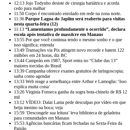
12:13
Jojo Todynho desiste de cirurgia bariátrica e acorda
cedo para malhar
11:50
Corpo é encontrado enrolado em rede na zona norte.
11:36
Parque Lagoa do Japiim será reaberto para visitas
nesta quarta-feira (12)
11:13
“Lamentamos profundamente o ocorrido”, declara
escola após tentativa de mass4cre em Manaus
13:55
Por que você continua tendo o mesmo sonho e o que
isso significa; entenda
13:49
Transações via Pix atingem novo recorde e batem 122
milhões em 24 horas, diz BC
13:44
Campeão em 1987, Sport entra no “Clube das 13”
maiores torcidas do Brasil
13:39
Campanha oferece exames gratuitos de laringoscopia;
saiba como agendar
13:33
Web reage a semelhança entre Arthur e Lamoglia: ‘Isso
explica muita coisa’
13:26
Virginia Fonseca ganha da sogra bota-chinelo de R$ 12
mil
13:12
VÍDEO: Dalai Lama pede desculpas por vídeo em que
beija menino na boca; veja
15:59
‘Descongele sua leitura’ leva biblioteca de geladeira
para comunidades em Manaus
15:53
Agências bancárias ficam fechadas na Sexta-Feira da
Paixão