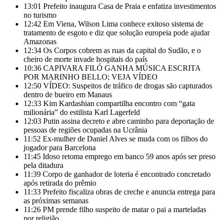
13:01
Prefeito inaugura Casa de Praia e enfatiza investimentos
no turismo
12:42
Em Viena, Wilson Lima conhece exitoso sistema de
tratamento de esgoto e diz que solução europeia pode ajudar
Amazonas
12:34
Os Corpos cobrem as ruas da capital do Sudão, e o
cheiro de morte invade hospitais do país
10:36
CAPIVARA FILÓ GANHA MÚSICA ESCRITA
POR MARINHO BELLO; VEJA VÍDEO
12:50
VÍDEO: Suspeitos de tráfico de drogas são capturados
dentro de bueiro em Manaus
12:33
Kim Kardashian compartilha encontro com “gata
milionária” do estilista Karl Lagerfeld
12:03
Putin assina decreto e abre caminho para deportação de
pessoas de regiões ocupadas na Ucrânia
11:52
Ex-mulher de Daniel Alves se muda com os filhos do
jogador para Barcelona
11:45
Idoso retoma emprego em banco 59 anos após ser preso
pela ditadura
11:39
Corpo de ganhador de loteria é encontrado concretado
após retirada do prêmio
11:33
Prefeito fiscaliza obras de creche e anuncia entrega para
as próximas semanas
11:26
PM prende filho suspeito de matar o pai a marteladas
por religião