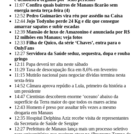
11:07
Confira quais bairros de Manaus ficarão sem
energia nesta terça-feira (4)
12:52
Pedro Guimarães vira réu por assédio na Caixa
12:44
Jojo Todynho perde 24 Kg e diz que consegue
amarrar sapatos e subir escadas
12:39
Mansão de luxo de Amazonino é anunciada por R$
12 milhões em Manaus; veja fotos
12:33
Filha de Quico, da série ‘Chaves’, entra para o
OnlyFans
12:27
Servidora da Saúde seduz, sequestra, dopa e rouba
gringo
12:11
Papa deverá ter alta neste sábado
11:29
Taxa de desocupação fica em 8,6% em fevereiro
11:15
Mutirão nacional para negociar dívidas termina nesta
sexta-feira
14:52
Câmara aprova repúdio a Lula, primeiro da história a
um presidente
14:47
Cientistas descobrem enorme ‘oceano’ abaixo da
superfície da Terra maior do que todos os mares acima
12:43
Homem é preso por assaltar três vezes a mesmo
drogaria em Manaus
12:35
Hospital Delphina Aziz recebe visita de representantes
da Secretaria de Saúde de Sergipe
12:27
Prefeitura de Manaus lança mais um processo seletivo