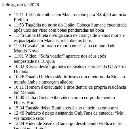
8 de agosto de 2026
12:11
Tarifa de ônibus em Manaus sobe para R$ 4,50 anuncia
Prefeito
11:53
Tragédia no norte do Japão: Cabeça humana encontrada
após urso ser visto com botas penduradas na boca
11:46
Linha Direta divulga caso de criança de 2 anos morta e
esquartejada em Manaus; relembre os fatos
11:39
Casal é torturado e morto em casa na comunidade
Mundo Novo
11:01
Vídeo: “Sofá voador” aparece nos céus após
tempestade na Turquia
10:32
Rússia destrói grandes depósitos de armas da OTAN na
Ucrânia
10:26
Estado Unidos estão furiosos com o retorno da Síria ao
mundo árabe e ameaçam aliados
10:11
Homem é executado a tiros dentro da própria residência
em Manaus
10:00
Linha Direta exibe vídeo com o corpo do menino
Henry Borel
15:34
Faustão deixa Band após 1 ano e meio na emissora
12:49
Padrasto é pego assinando OnlyFans de enteada: “Me
via fazendo sexo”
12:24
Vídeo de Zezé di Camargo desafinando viraliza e fãs
lamentam: “Luto”