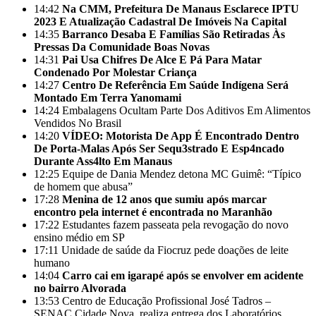
14:42
Na CMM, Prefeitura De Manaus Esclarece IPTU
2023 E Atualização Cadastral De Imóveis Na Capital
14:35
Barranco Desaba E Famílias São Retiradas Às
Pressas Da Comunidade Boas Novas
14:31
Pai Usa Chifres De Alce E Pá Para Matar
Condenado Por Molestar Criança
14:27
Centro De Referência Em Saúde Indígena Será
Montado Em Terra Yanomami
14:24
Embalagens Ocultam Parte Dos Aditivos Em Alimentos
Vendidos No Brasil
14:20
VÍDEO: Motorista De App É Encontrado Dentro
De Porta-Malas Após Ser Sequ3strado E Esp4ncado
Durante Ass4lto Em Manaus
12:25
Equipe de Dania Mendez detona MC Guimê: “Típico
de homem que abusa”
17:28
Menina de 12 anos que sumiu após marcar
encontro pela internet é encontrada no Maranhão
17:22
Estudantes fazem passeata pela revogação do novo
ensino médio em SP
17:11
Unidade de saúde da Fiocruz pede doações de leite
humano
14:04
Carro cai em igarapé após se envolver em acidente
no bairro Alvorada
13:53
Centro de Educação Profissional José Tadros –
SENAC Cidade Nova, realiza entrega dos Laboratórios