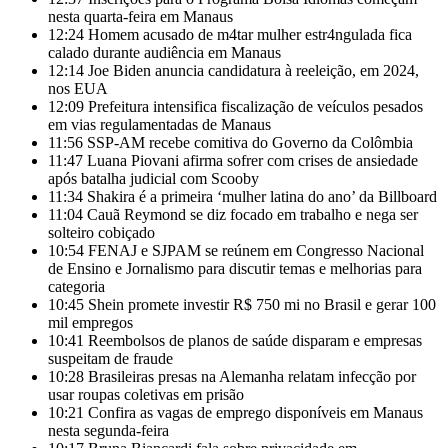
nesta quarta-feira em Manaus
12:24
Homem acusado de m4tar mulher estr4ngulada fica
calado durante audiência em Manaus
12:14
Joe Biden anuncia candidatura à reeleição, em 2024,
nos EUA
12:09
Prefeitura intensifica fiscalização de veículos pesados
em vias regulamentadas de Manaus
11:56
SSP-AM recebe comitiva do Governo da Colômbia
11:47
Luana Piovani afirma sofrer com crises de ansiedade
após batalha judicial com Scooby
11:34
Shakira é a primeira ‘mulher latina do ano’ da Billboard
11:04
Cauã Reymond se diz focado em trabalho e nega ser
solteiro cobiçado
10:54
FENAJ e SJPAM se reúnem em Congresso Nacional
de Ensino e Jornalismo para discutir temas e melhorias para
categoria
10:45
Shein promete investir R$ 750 mi no Brasil e gerar 100
mil empregos
10:41
Reembolsos de planos de saúde disparam e empresas
suspeitam de fraude
10:28
Brasileiras presas na Alemanha relatam infecção por
usar roupas coletivas em prisão
10:21
Confira as vagas de emprego disponíveis em Manaus
nesta segunda-feira