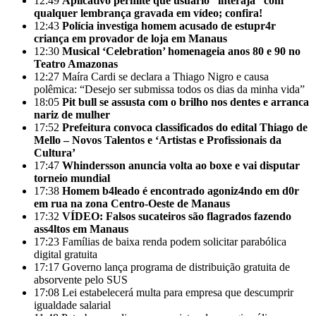
12:49
Aplicativo permite que usuário “interaja” com
qualquer lembrança gravada em vídeo; confira!
12:43
Polícia investiga homem acusado de estupr4r
criança em provador de loja em Manaus
12:30
Musical ‘Celebration’ homenageia anos 80 e 90 no
Teatro Amazonas
12:27
Maíra Cardi se declara a Thiago Nigro e causa
polêmica: “Desejo ser submissa todos os dias da minha vida”
18:05
Pit bull se assusta com o brilho nos dentes e arranca
nariz de mulher
17:52
Prefeitura convoca classificados do edital Thiago de
Mello – Novos Talentos e ‘Artistas e Profissionais da
Cultura’
17:47
Whindersson anuncia volta ao boxe e vai disputar
torneio mundial
17:38
Homem b4leado é encontrado agoniz4ndo em d0r
em rua na zona Centro-Oeste de Manaus
17:32
VÍDEO: Falsos sucateiros são flagrados fazendo
ass4ltos em Manaus
17:23
Famílias de baixa renda podem solicitar parabólica
digital gratuita
17:17
Governo lança programa de distribuição gratuita de
absorvente pelo SUS
17:08
Lei estabelecerá multa para empresa que descumprir
igualdade salarial