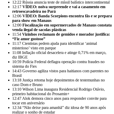
12:22
Rússia anuncia teste de míssil balístico intercontinental
12:17
VÍDEO: noiva surpreende e vai a casamento em
retroescavadeira no Pará
12:06
VÍDEO: Banda Scorpions encontra fãs e se prepara
para show em Manaus
12:00
Fiscalização em supermercados de Manaus constata
venda ilegal de sacolas plásticas
11:54
Vizinhos reclamam de gemidos e morador justifica:
“Fiz amor gostoso”
11:17
Cientistas pedem ajuda para identificar ‘animal
misterioso’ visto em parque
11:08
Inflação oficial desacelera e atinge 0,71% em março,
diz IBGE
10:59
Polícia Federal deflagra operação contra fraudes no
sistema do Fies
14:43
Governo agiliza vistos para haitianos com parentes no
Brasil
13:18
Justiça retoma hoje depoimentos de testemunhas no
caso Dom e Bruno
13:10
Wilson Lima inaugura Residencial Rodrigo Otávio,
primeiro habitacional do Prosamin+
12:47
Alok demora cinco anos para responder convite para
tocar em aniversário
12:34
“Não deixe para amanhã” diz idosa de 90 anos após
realizar o sonho de estudar