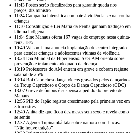
11:43
Postos serão fiscalizados para garantir queda nos
preços, diz ministro
11:24
Campanha intensifica combate à violência sexual contra
crianças
11:10
Constituição e Lei Maria da Penha ganham tradução em
idioma indígena
11:04
Sine Manaus oferta 167 vagas de emprego nesta quinta-
feira, 18/5
10:49
Wilson Lima anuncia implantação de centro integrado
para atender crianças e adolescentes vítimas de violência
13:24
Dia Mundial da Hipertensão: SES-AM orienta sobre
prevenção e tratamento adequado da doença
13:19
Professores do AM entram em greve e cobram reajuste
salarial de 25%
13:14
Boi Caprichoso lança vídeos gravados pelos dançarinos
da Troup Caprichoso e Corpo de Dança Caprichoso (CDC)
13:07
Greve de ônibus é suspensa a pedido do prefeito de
Manaus
12:55
PIB do Japão registra crescimento pela primeira vez em
3 trimestres
12:49
Anitta diz que ficou dez meses sem sexo e revela como
se sentiu
12:37
Agenor Tupinambá fala sobre namoro com Lucas:
“Não houve traição”