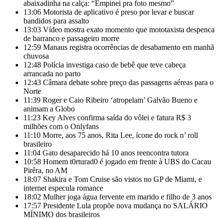
abaixadinha na calça: “Empinei pra foto mesmo”
13:06
Motorista de aplicativo é preso por levar e buscar
bandidos para assalto
13:03
Vídeo mostra exato momento que mototaxista despenca
de barranco e passageiro morre
12:59
Manaus registra ocorrências de desabamento em manhã
chuvosa
12:48
Polícia investiga caso de bebê que teve cabeça
arrancada no parto
12:43
Câmara debate sobre preço das passagens aéreas para o
Norte
11:39
Roger e Caio Ribeiro ‘atropelam’ Galvão Bueno e
animam a Globo
11:23
Key Alves confirma saída do vôlei e fatura R$ 3
milhões com o Onlyfans
11:10
Morre, aos 75 anos, Rita Lee, ícone do rock n’ roll
brasileiro
11:04
Gato desaparecido há 10 anos reencontra tutora
10:58
Homem t0rturad0 é jogado em frente à UBS do Cacau
Pirêra, no AM
18:07
Shakira e Tom Cruise são vistos no GP de Miami, e
internet especula romance
18:02
Mulher joga água fervente em marido e filho de 3 anos
17:57
Presidente Lula propõe nova mudança no SALÁRIO
MÍNIMO dos brasileiros