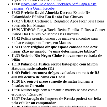
17:08
Novo Lote Do Abono PIS/Pasep Será Pago Nesta
Semana; Veja Quem Recebe
17:05
Prefeito David Almeida Decreta Estado De
Calamidade Pública Em Razão Das Chuvas
17:02
VÍDEO: Cachorro É Resgatado Após Ficar Sete Horas
S0terrado Em Manaus
16:39
VÍDEOS: Força-Tarefa Retira Famílias E Busca Conter
Danos Das Chuvas No Monte Das Oliveiras
14:42
Polícia prende homem que marcava encontros para
roubar e estuprar mulheres, em Manaus
11:49
Líder religioso diz que esposa cansada não deve
negar s3xo ao marido: “é uma determinação bíblica”
11:35
Sede do Rio Negro Clube é novamente retirada de
leilão
11:18
Palácio da Justiça recebe bate-papo com Milton
Hatoum, neste sábado (11)
11:09
Polícia encontra dr0gas avaliadas em mais de R$
400 mil dentro de cama em Coari
10:20
Ex-sogro é preso suspeito de matar homem a
facadas no Coroado
15:50
Mulher foge com o amante e marido se casa com a
esposa do ‘Ricardão’
12:57
Declaração do Imposto de Renda poderá ser feita
pelo celular ou computador