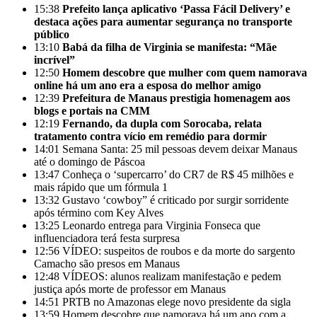
15:38
Prefeito lança aplicativo ‘Passa Fácil Delivery’ e
destaca ações para aumentar segurança no transporte
público
13:10
Babá da filha de Virginia se manifesta: “Mãe
incrível”
12:50
Homem descobre que mulher com quem namorava
online há um ano era a esposa do melhor amigo
12:39
Prefeitura de Manaus prestigia homenagem aos
blogs e portais na CMM
12:19
Fernando, da dupla com Sorocaba, relata
tratamento contra vício em remédio para dormir
14:01
Semana Santa: 25 mil pessoas devem deixar Manaus
até o domingo de Páscoa
13:47
Conheça o ‘supercarro’ do CR7 de R$ 45 milhões e
mais rápido que um fórmula 1
13:32
Gustavo ‘cowboy” é criticado por surgir sorridente
após término com Key Alves
13:25
Leonardo entrega para Virginia Fonseca que
influenciadora terá festa surpresa
12:56
VÍDEO: suspeitos de roubos e da morte do sargento
Camacho são presos em Manaus
12:48
VÍDEOS: alunos realizam manifestação e pedem
justiça após morte de professor em Manaus
14:51
PRTB no Amazonas elege novo presidente da sigla
13:59
Homem descobre que namorava há um ano com a