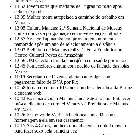
inferno”; assista
13:52
Jovem sofre queimaduras de 1º grau no rosto após
celular explodir
13:35
Mulher morre atropelada a caminho do trabalho em
Manaus
13:05
Cultura Manaus: 21ª Semana Nacional de Museus
conta com vasta programação em nove espaços culturais
12:57
Agenor Tupinambá tem primeiro encontro com
namorado após um ano de relacionamento a distância
13:03
Prefeitura de Manaus realiza 1ª Feira Folclórica no
Centro Cultural Povos da Amazônia
12:56
OMS declara fim da emergência em saúde por mpox
12:45
Fornecedores entram com pedido de falência das lojas
Marisa
11:19
Secretaria de Fazenda alerta para golpes com
pagamento falso de IPVA por Pix
10:58
Idosa comemora 107 anos com festa temática da Barbie
e encanta web
10:43
Bolsonaro virá a Manaus ainda este ano para fortalecer
pré-candidatura de coronel Menezes à Prefeitura de Manaus
em 2024
10:26
Ex-noivo de Marília Mendonça choca fãs com
homenagem a ela em seu casamento
10:15
Aos 43 anos, mulher com deficiência contrata jovem
para fazer sexo pela primeira vez