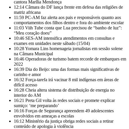
cantora Marília Mendonça
12:14
Câmara do DF lança frente em defesa das religiões de
matriz africana
11:59
PC-AM faz alerta aos pais e responsáveis quanto aos
comportamentos dos filhos dentro e fora do ambiente escolar
11:03
Viih Tube conta que Lua precisou de “banho de luz”:
“Meu coração doeu”
10:46
SES-AM intensifica atendimentos em consultas e
exames em unidades neste sábado (15/04)
10:28
Yomara Lins homenageia jornalistas em sessão solene
na Câmara Municipal
16:46
Operadoras de turismo batem recorde de embarques em
2022
16:39
Dia do Beijo: uma das formas mais significativas de
carinho e amor
16:32
Força-tarefa irá vacinar 8 mil indígenas em áreas de
difícil acesso
16:28
Cheia altera sistema de distribuição de energia no
interior do AM
16:21
Preta Gil volta às redes sociais e promete explicar
sumiço: ‘me preparando’
16:16
Forças de Segurança apreendem 49 adolescentes
envolvidos em ameaças a escolas
16:12
Ministério da justiça obriga redes sociais a retirar
conteúdo de apologia à violência