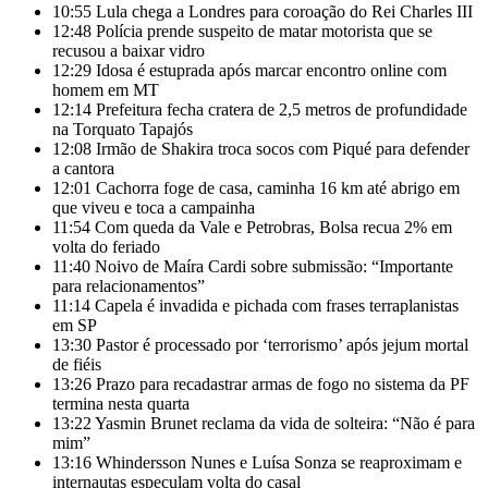
10:55
Lula chega a Londres para coroação do Rei Charles III
12:48
Polícia prende suspeito de matar motorista que se
recusou a baixar vidro
12:29
Idosa é estuprada após marcar encontro online com
homem em MT
12:14
Prefeitura fecha cratera de 2,5 metros de profundidade
na Torquato Tapajós
12:08
Irmão de Shakira troca socos com Piqué para defender
a cantora
12:01
Cachorra foge de casa, caminha 16 km até abrigo em
que viveu e toca a campainha
11:54
Com queda da Vale e Petrobras, Bolsa recua 2% em
volta do feriado
11:40
Noivo de Maíra Cardi sobre submissão: “Importante
para relacionamentos”
11:14
Capela é invadida e pichada com frases terraplanistas
em SP
13:30
Pastor é processado por ‘terrorismo’ após jejum mortal
de fiéis
13:26
Prazo para recadastrar armas de fogo no sistema da PF
termina nesta quarta
13:22
Yasmin Brunet reclama da vida de solteira: “Não é para
mim”
13:16
Whindersson Nunes e Luísa Sonza se reaproximam e
internautas especulam volta do casal