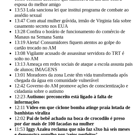
esposa do melhor amigo
13:53
Lula sanciona lei que institui programa de combate ao
assédio sexual
13:47
Com atual mulher grávida, irmão de Virginia fala sobre
casamento secreto nos EUA
13:28
Confira o horário de funcionamento do comércio de
Manaus na Semana Santa
13:19
Alerta! Consumidores fiquem atentos ao golpe do
cartão trocado no AM
13:08
Vigilante acusado de assassinar servidora do TRT é
solto no AM
13:13
Ameaça em redes sociais de ataque a escola assusta pais
de alunos; IMAGENS
13:01
Moradores da zona Leste têm vida transformada após
chegada da água em comunidade vulnerável
12:42
Governo do AM promove ações de conscientização e
cidadania sobre o autismo
12:23
Autismo: preconceito está ligado à falta de
informações
12:11
Vídeo em que ciclone bomba atinge praia lotada de
banhistas viraliza
12:02
Pai de bebê achado na boca de crocodilo é preso
por dar mais de 100 facadas na mulher
11:53
Iggy Azalea reclama que não faz s3xo há seis meses
e demonstra orgulho por ‘seios perfeitos’