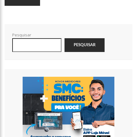
12:14
Prefeitura fecha cratera de 2,5 metros de profundidade na
Torquato Tapajós
12:08
Irmão de Shakira troca socos com Piqué para defender a
cantora
Pesquisar
12:01
Cachorra foge de casa, caminha 16 km até abrigo em que
viveu e toca a campainha
PESQUISAR
11:54
Com queda da Vale e Petrobras, Bolsa recua 2% em volta do
feriado
11:40
Noivo de Maíra Cardi sobre submissão: “Importante para
relacionamentos”
11:14
Capela é invadida e pichada com frases terraplanistas em SP
13:30
Pastor é processado por ‘terrorismo’ após jejum mortal de
fiéis
13:26
Prazo para recadastrar armas de fogo no sistema da PF
termina nesta quarta
13:22
Yasmin Brunet reclama da vida de solteira: “Não é para mim”
13:16
Whindersson Nunes e Luísa Sonza se reaproximam e