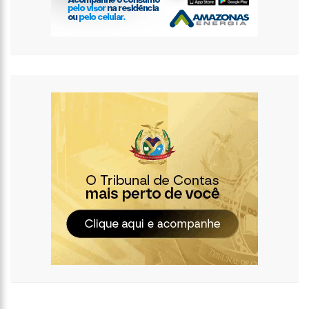
internautas especulam volta do casal
13:01
Prefeito inaugura Casa de Praia e enfatiza investimentos no
turismo
12:42
Em Viena, Wilson Lima conhece exitoso sistema de
tratamento de esgoto e diz que solução europeia pode ajudar
Amazonas
12:34
Os Corpos cobrem as ruas da capital do Sudão, e o cheiro de
morte invade hospitais do país
10:36
CAPIVARA FILÓ GANHA MÚSICA ESCRITA POR MARINHO BELLO;
VEJA VÍDEO
12:50
VÍDEO: Suspeitos de tráfico de drogas são capturados dentro
de bueiro em Manaus
12:33
Kim Kardashian compartilha encontro com “gata milionária”
do estilista Karl Lagerfeld
12:03
Putin assina decreto e abre caminho para deportação de
pessoas de regiões ocupadas na Ucrânia
11:52
Ex-mulher de Daniel Alves se muda com os filhos do jogador
para Barcelona
11:45
Idoso retoma emprego em banco 59 anos após ser preso
pela ditadura
11:39
Corpo de ganhador de loteria é encontrado concretado após