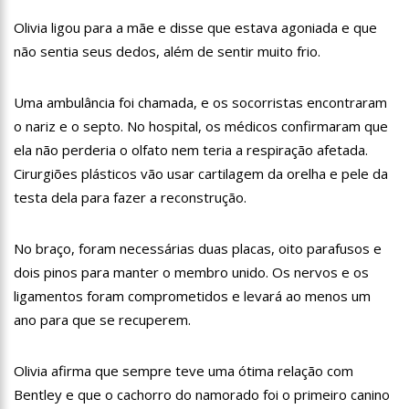
11:28
Casal é surpreendido com gravidez de sêxtuplos e pai ‘passa
Olivia ligou para a mãe e disse que estava agoniada e que
mal’
não sentia seus dedos, além de sentir muito frio.
11:22
UEA e Sejusc lançam cursos de capacitação para
atendimento a Pessoas com Deficiência
11:09
Bruna Biancardi ganha mimo de R$ 820 de Neymar: ‘Se fez
Uma ambulância foi chamada, e os socorristas encontraram
presente mesmo distante’
o nariz e o septo. No hospital, os médicos confirmaram que
14:30
Wilson Lima entrega Caimi Ada Rodrigues Viana revitalizado
ela não perderia o olfato nem teria a respiração afetada.
à população idosa da zona oeste
Cirurgiões plásticos vão usar cartilagem da orelha e pele da
14:25
Confira quais bairros de Manaus ficarão sem energia nesta
segunda-feira (15)
testa dela para fazer a reconstrução.
14:17
Motoristas de aplicativo entram em greve em todo o Brasil
No braço, foram necessárias duas placas, oito parafusos e
14:10
Após matar colegas, policial grava vídeo: “Te vejo no inferno”;
dois pinos para manter o membro unido. Os nervos e os
assista
ligamentos foram comprometidos e levará ao menos um
13:52
Jovem sofre queimaduras de 1º grau no rosto após celular
explodir
ano para que se recuperem.
13:35
Mulher morre atropelada a caminho do trabalho em Manaus
Olivia afirma que sempre teve uma ótima relação com
13:05
Cultura Manaus: 21ª Semana Nacional de Museus conta com
Bentley e que o cachorro do namorado foi o primeiro canino
vasta programação em nove espaços culturais