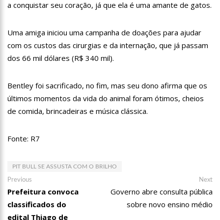
a conquistar seu coração, já que ela é uma amante de gatos.
12:57
Agenor Tupinambá tem primeiro encontro com namorado
após um ano de relacionamento a distância
13:03
Prefeitura de Manaus realiza 1ª Feira Folclórica no Centro
Uma amiga iniciou uma campanha de doações para ajudar
Cultural Povos da Amazônia
com os custos das cirurgias e da internação, que já passam
12:56
OMS declara fim da emergência em saúde por mpox
dos 66 mil dólares (R$ 340 mil).
12:45
Fornecedores entram com pedido de falência das lojas
Marisa
Bentley foi sacrificado, no fim, mas seu dono afirma que os
11:19
Secretaria de Fazenda alerta para golpes com pagamento
últimos momentos da vida do animal foram ótimos, cheios
falso de IPVA por Pix
de comida, brincadeiras e música clássica.
10:58
Idosa comemora 107 anos com festa temática da Barbie e
encanta web
Fonte: R7
10:43
Bolsonaro virá a Manaus ainda este ano para fortalecer pré-
candidatura de coronel Menezes à Prefeitura de Manaus em 2024
10:26
Ex-noivo de Marília Mendonça choca fãs com homenagem a
PIT BULL SE ASSUSTA COM O BRILHO
ela em seu casamento
Navegação
Previous
Ne
Previous
Next
10:15
Aos 43 anos, mulher com deficiência contrata jovem para
post:
po
Prefeitura convoca
Governo abre consulta pública
de
fazer sexo pela primeira vez
classificados do
sobre novo ensino médio
12:56
Virginia Fonseca mente sobre avião e Zé Felipe enfrenta
Post
crise na carreira
edital Thiago de