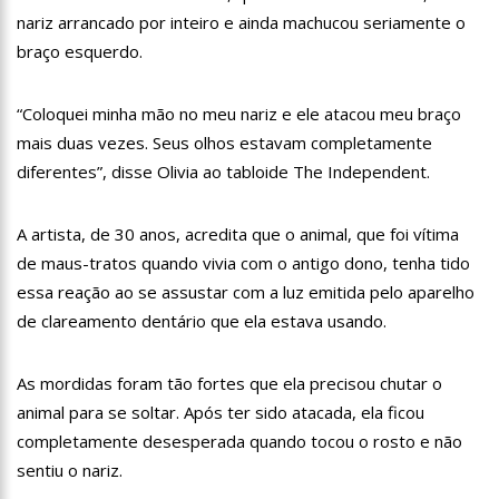
13:07
Greve de ônibus é suspensa a pedido do prefeito de
nariz arrancado por inteiro e ainda machucou seriamente o
Manaus
braço esquerdo.
12:55
PIB do Japão registra crescimento pela primeira vez em 3
trimestres
“Coloquei minha mão no meu nariz e ele atacou meu braço
12:49
Anitta diz que ficou dez meses sem sexo e revela como se
sentiu
mais duas vezes. Seus olhos estavam completamente
12:37
Agenor Tupinambá fala sobre namoro com Lucas: “Não
diferentes”, disse Olivia ao tabloide The Independent.
houve traição”
12:23
Influenciadora e ex são encontrados mortos em carro no
A artista, de 30 anos, acredita que o animal, que foi vítima
interior de SP
de maus-tratos quando vivia com o antigo dono, tenha tido
14:56
Vídeo: Reação de Ana Clara após não pegar buquê em
casamento viraliza: “Filho da put*! Nojento!”
essa reação ao se assustar com a luz emitida pelo aparelho
14:52
Procon-AM orienta população que Lei do Troco é válida e
de clareamento dentário que ela estava usando.
deve ser respeitada
11:59
Empresário ‘Passarão’, dono do porto Chibatão, morre em
As mordidas foram tão fortes que ela precisou chutar o
São Paulo
animal para se soltar. Após ter sido atacada, ela ficou
11:52
Petrobras anuncia nova política de preços de combustíveis
completamente desesperada quando tocou o rosto e não
11:36
Acusado de divulgar fotos de corpo de Marília Mendonça e
sentiu o nariz.
de outros artistas mortos vira réu