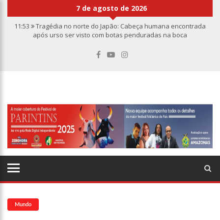
7 de agosto de 2026
11:53
Tragédia no norte do Japão: Cabeça humana encontrada
após urso ser visto com botas penduradas na boca
11:46
Linha Direta divulga caso de criança de 2 anos morta e
esquartejada em Manaus; relembre os fatos
11:39
Casal é torturado e morto em casa na comunidade Mundo
Novo
11:01
Vídeo: “Sofá voador” aparece nos céus após tempestade na
Turquia
10:32
Rússia destrói grandes depósitos de armas da OTAN na
Ucrânia
10:26
Estado Unidos estão furiosos com o retorno da Síria ao
mundo árabe e ameaçam aliados
10:11
Homem é executado a tiros dentro da própria residência em
Manaus
10:00
Linha Direta exibe vídeo com o corpo do menino Henry Borel
15:34
Faustão deixa Band após 1 ano e meio na emissora
Mundo