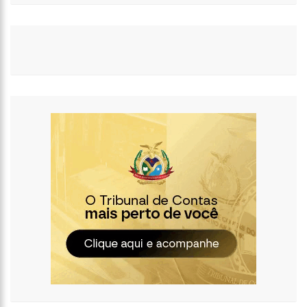
11:04
Gato desaparecido há 10 anos reencontra tutora
10:58
Homem t0rturad0 é jogado em frente à UBS do Cacau Pirêra,
no AM
18:07
Shakira e Tom Cruise são vistos no GP de Miami, e internet
especula romance
18:02
Mulher joga água fervente em marido e filho de 3 anos
17:57
Presidente Lula propõe nova mudança no SALÁRIO MÍNIMO
dos brasileiros
17:49
Em comemoração ao Dia das Mães, Wilson Lima antecipa
pagamento do Auxílio Estadual
17:45
Polo Industrial de Manaus fatura R$ 26,9 bilhões e tem
melhor resultado desde 2019
17:41
Prefeitura de Manaus recebe comitiva internacional em visita
a equipamentos socioassistenciais da cidade
17:36
Águas de Manaus abre inscrições para curso gratuito de
bombeiro hidráulico com vagas exclusivas para mulheres
12:11
Aluno tenta furar colega em sala de aula na zona leste de
Manaus