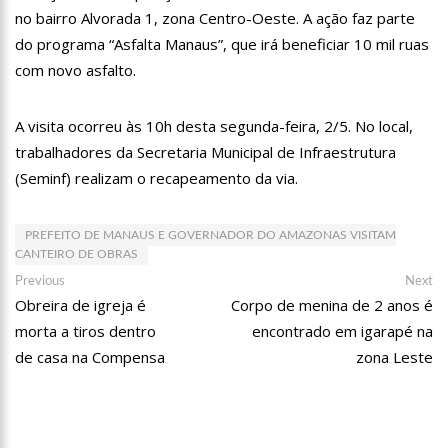
13:07
Greve de ônibus é suspensa a pedido do prefeito de
no bairro Alvorada 1, zona Centro-Oeste. A ação faz parte
Manaus
do programa “Asfalta Manaus”, que irá beneficiar 10 mil ruas
12:55
PIB do Japão registra crescimento pela primeira vez em 3
com novo asfalto.
trimestres
12:49
Anitta diz que ficou dez meses sem sexo e revela como se
sentiu
A visita ocorreu às 10h desta segunda-feira, 2/5. No local,
12:37
Agenor Tupinambá fala sobre namoro com Lucas: “Não
trabalhadores da Secretaria Municipal de Infraestrutura
houve traição”
(Seminf) realizam o recapeamento da via.
12:23
Influenciadora e ex são encontrados mortos em carro no
interior de SP
14:56
Vídeo: Reação de Ana Clara após não pegar buquê em
PREFEITO DE MANAUS E GOVERNADOR DO AMAZONAS VISITAM
casamento viraliza: “Filho da put*! Nojento!”
CANTEIRO DE OBRAS
Navegação
Previous
Ne
14:52
Procon-AM orienta população que Lei do Troco é válida e
Previous
Next
deve ser respeitada
post:
po
Obreira de igreja é
Corpo de menina de 2 anos é
de
11:59
Empresário ‘Passarão’, dono do porto Chibatão, morre em
morta a tiros dentro
encontrado em igarapé na
Post
São Paulo
de casa na Compensa
zona Leste
11:52
Petrobras anuncia nova política de preços de combustíveis
11:36
Acusado de divulgar fotos de corpo de Marília Mendonça e
de outros artistas mortos vira réu