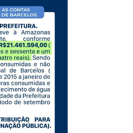
os de Manaus ficarão sem energia nesta segunda-feira (15)
ativo entram em greve em todo o Brasil
policial grava vídeo: “Te vejo no inferno”; assista
uras de 1º grau no rosto após celular explodir
elada a caminho do trabalho em Manaus
ª Semana Nacional de Museus conta com vasta programação em
em primeiro encontro com namorado após um ano de