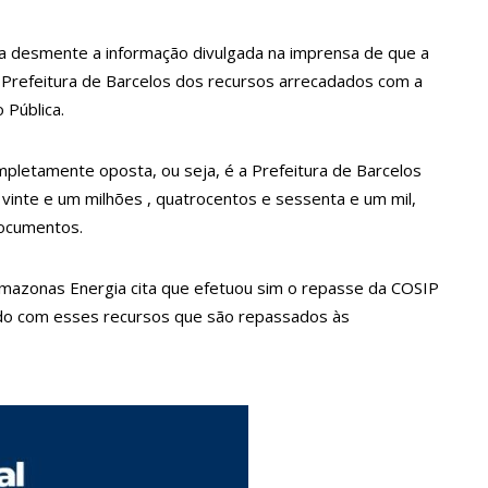
ia desmente a informação divulgada na imprensa de que a
ova política de preços de combustíveis
Prefeitura de Barcelos dos recursos arrecadados com a
 Pública.
 fotos de corpo de Marília Mendonça e de outros artistas mortos
mpletamente oposta, ou seja, é a Prefeitura de Barcelos
inte e um milhões , quatrocentos e sessenta e um mil,
o com gravidez de sêxtuplos e pai ‘passa mal’
documentos.
 Amazonas Energia cita que efetuou sim o repasse da COSIP
m cursos de capacitação para atendimento a Pessoas com
ndo com esses recursos que são repassados às
ha mimo de R$ 820 de Neymar: ‘Se fez presente mesmo distante’
 Caimi Ada Rodrigues Viana revitalizado à população idosa da