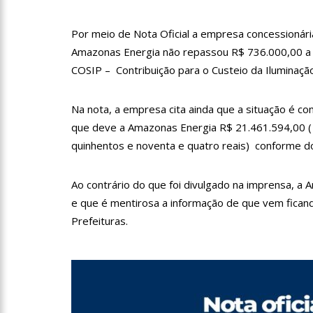
Por meio de Nota Oficial a empresa concessionár
11:52
Petrobras anuncia n
Amazonas Energia não repassou R$ 736.000,00 a 
COSIP – Contribuição para o Custeio da Iluminação
11:36
Acusado de divulgar
Na nota, a empresa cita ainda que a situação é co
vira réu
que deve a Amazonas Energia R$ 21.461.594,00 ( v
11:28
Casal é surpreendid
quinhentos e noventa e quatro reais) conforme 
Ao contrário do que foi divulgado na imprensa, a
11:22
UEA e Sejusc lança
e que é mentirosa a informação de que vem fica
Deficiência
Prefeituras.
11:09
Bruna Biancardi gan
14:30
Wilson Lima entrega
zona oeste