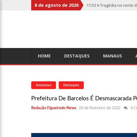
8 de agosto de 2026
11:53
Tragédia no norte 
botas penduradas na boc
11:46
Linha Direta divulg
relembre os fatos
11:39
Casal é torturado 
HOME
DESTAQUES
MANAUS
11:01
Vídeo: “Sofá voado
Amazonas
Destaques
10:32
Rússia destrói gra
Prefeitura De Barcelos É Desmascarada 
26 de fevereiro de 2022
0 
Redação Figueiredo News
10:26
Estado Unidos estã
aliados
10:11
Homem é executado 