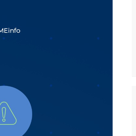
vídeo com o corpo do menino Henry Borel
 após 1 ano e meio na emissora
sinando OnlyFans de enteada: “Me via fazendo sexo”
margo desafinando viraliza e fãs lamentam: “Luto”
zados para garantir queda nos preços, diz ministro
a combate à violência sexual contra crianças