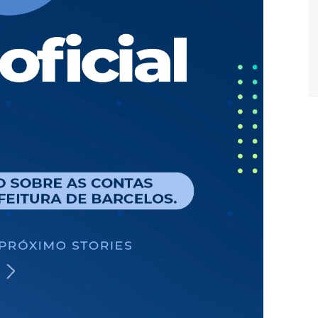
Maria da Penha ganham tradução em idioma indígena
167 vagas de emprego nesta quinta-feira, 18/5
 implantação de centro integrado para atender crianças e
olência
rtensão: SES-AM orienta sobre prevenção e tratamento
entram em greve e cobram reajuste salarial de 25%
a vídeos gravados pelos dançarinos da Troup Caprichoso e Corpo
suspensa a pedido do prefeito de Manaus