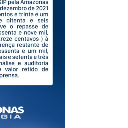
 realiza 1ª Feira Folclórica no Centro Cultural Povos da Amazônia
 emergência em saúde por mpox
 com pedido de falência das lojas Marisa
da alerta para golpes com pagamento falso de IPVA por Pix
 anos com festa temática da Barbie e encanta web
naus ainda este ano para fortalecer pré-candidatura de coronel
Manaus em 2024