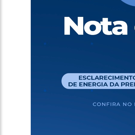
11:10
Constituição e Lei 
11:04
Sine Manaus oferta 
10:49
Wilson Lima anuncia
adolescentes vítimas de vi
13:24
Dia Mundial da Hipe
adequado da doença
13:19
Professores do AM 
13:14
Boi Caprichoso lanç
de Dança Caprichoso (CDC)
13:07
Greve de ônibus é 