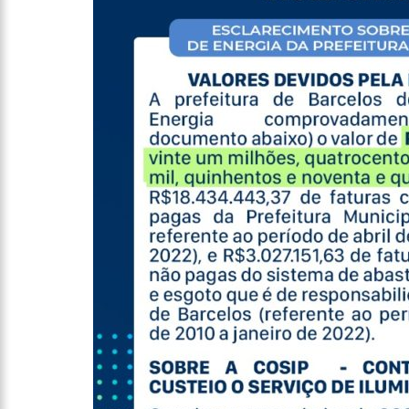
14:25
Confira quais bairr
14:17
Motoristas de aplic
14:10
Após matar colegas, 
13:52
Jovem sofre queimad
13:35
Mulher morre atrop
13:05
Cultura Manaus: 21
nove espaços culturais
12:57
Agenor Tupinambá t