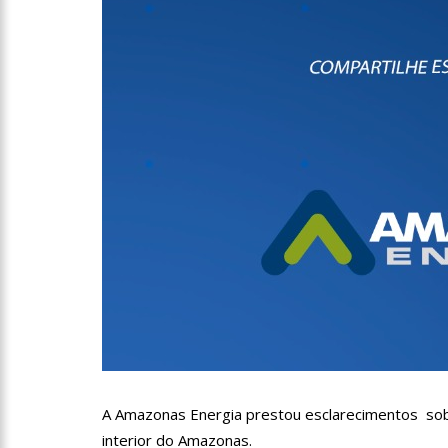
12:55
PIB do Japão registr
12:49
Anitta diz que fico
12:37
Agenor Tupinambá f
12:23
Influenciadora e ex
14:56
Vídeo: Reação de An
put*! Nojento!”
14:52
Procon-AM orienta p
A Amazonas Energia prestou esclarecimentos sobr
interior do Amazonas.
11:59
Empresário ‘Passarã