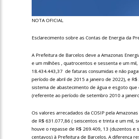
10:26
Ex-noivo de Maríli
NOTA OFICIAL
10:15
Aos 43 anos, mulher
Esclarecimento sobre as Contas de Energia da Pre
12:56
Virginia Fonseca men
A Prefeitura de Barcelos deve a Amazonas Energi
e um milhões , quatrocentos e sessenta e um mil,
12:46
Enfermeiros do HPS 
18.434.443,37 de faturas consumidas e não pagas 
Freiberg, na Alemanha
período de abril de 2015 a janeiro de 2022), e R
sistema de abastecimento de água e esgoto que é
12:42
Casal morre em aci
(referente ao período de setembro 2010 a janeir
12:35
Mãe de Paulo Gusta
Os valores arrecadados da COSIP pela Amazonas
de R$ 631.077,86 ( seiscentos e trinta e um mil, s
houve o repasse de R$ 269.409, 13 (duzentos e s
12:24
Livre da Globo, Gal
centavos) à Prefeitura de Barcelos. A diferença r