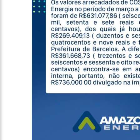
relacionamento a distância
13:03
Prefeitura de Manaus
12:56
OMS declara fim da
12:45
Fornecedores entram
11:19
Secretaria de Fazen
10:58
Idosa comemora 107
10:43
Bolsonaro virá a Ma
Menezes à Prefeitura de 