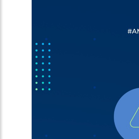
10:00
Linha Direta exibe 
15:34
Faustão deixa Band
12:49
Padrasto é pego as
12:24
Vídeo de Zezé di Ca
11:43
Postos serão fiscali
11:24
Campanha intensific