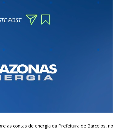
a crescimento pela primeira vez em 3 trimestres
u dez meses sem sexo e revela como se sentiu
ala sobre namoro com Lucas: “Não houve traição”
 são encontrados mortos em carro no interior de SP
a Clara após não pegar buquê em casamento viraliza: “Filho da
opulação que Lei do Troco é válida e deve ser respeitada
e as contas de energia da Prefeitura de Barcelos, no
o’, dono do porto Chibatão, morre em São Paulo