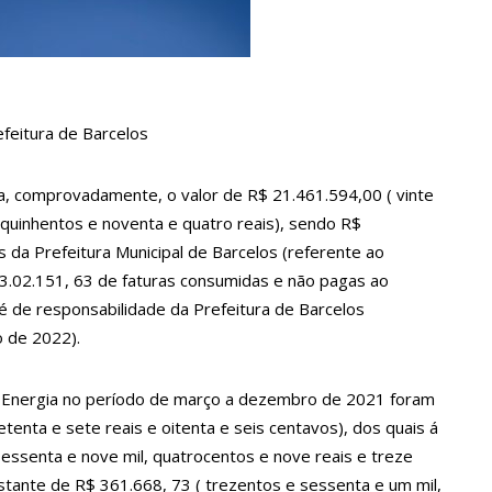
a Mendonça choca fãs com homenagem a ela em seu casamento
 com deficiência contrata jovem para fazer sexo pela primeira vez
feitura de Barcelos
te sobre avião e Zé Felipe enfrenta crise na carreira
a, comprovadamente, o valor de R$ 21.461.594,00 ( vinte
 quinhentos e noventa e quatro reais), sendo R$
28 de Agosto são aprovados em processo seletivo do Hospital
da Prefeitura Municipal de Barcelos (referente ao
$ 3.02.151, 63 de faturas consumidas e não pagas ao
 de responsabilidade da Prefeitura de Barcelos
dente de trânsito em avenida de Manaus
o de 2022).
vo revela testamento deixado pelo humorista
 Energia no período de março a dezembro de 2021 foram
etenta e sete reais e oitenta e seis centavos), dos quais á
essenta e nove mil, quatrocentos e nove reais e treze
vão Bueno realiza sonho antigo e estreia programa
estante de R$ 361.668, 73 ( trezentos e sessenta e um mil,