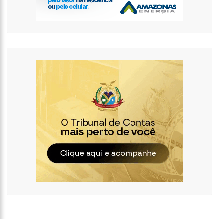
12:14
Prefeitura fecha cratera de 2,5 metros de profundidade na
Torquato Tapajós
12:08
Irmão de Shakira troca socos com Piqué para defender a
cantora
12:01
Cachorra foge de casa, caminha 16 km até abrigo em que
viveu e toca a campainha
11:54
Com queda da Vale e Petrobras, Bolsa recua 2% em volta do
feriado
11:40
Noivo de Maíra Cardi sobre submissão: “Importante para
relacionamentos”
11:14
Capela é invadida e pichada com frases terraplanistas em SP
13:30
Pastor é processado por ‘terrorismo’ após jejum mortal de
fiéis
13:26
Prazo para recadastrar armas de fogo no sistema da PF
termina nesta quarta
13:22
Yasmin Brunet reclama da vida de solteira: “Não é para mim”
13:16
Whindersson Nunes e Luísa Sonza se reaproximam e