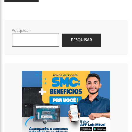
15:36
PF apreende carros de luxo de empresa do Faraó dos
Bitcoins
15:31
Fátima Bernardes relembra reação dos filhos com
descoberta de namoro
Pesquisar
15:14
Anúncio da OMS ainda não significa o fim da pandemia de
Covid-19; entenda
PESQUISAR
14:48
Com mais de 1,2 mil cadastros, Águas de Manaus comemora
sucesso do Programa Afluentes e enaltece papel do líder
comunitário
14:34
Programa Ronda Escolar da Prefeitura de Manaus ganha
reforço com novas viaturas
12:02
AAM conquista aumento no rateio do MAC para os municípios
do Amazonas
11:20
Sonia Abrão é criticada nas redes sociais após ‘Linha Direta’
recordar assassinato de Eloá
10:55
Lula chega a Londres para coroação do Rei Charles III
12:48
Polícia prende suspeito de matar motorista que se recusou a
baixar vidro
12:29
Idosa é estuprada após marcar encontro online com homem
em MT