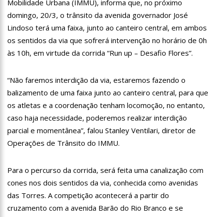
Mobilidade Urbana (IMMU), informa que, no próximo
13:07
Greve de ônibus é suspensa a pedido do prefeito de
Manaus
domingo, 20/3, o trânsito da avenida governador José
Lindoso terá uma faixa, junto ao canteiro central, em ambos
12:55
PIB do Japão registra crescimento pela primeira vez em 3
trimestres
os sentidos da via que sofrerá intervenção no horário de 0h
12:49
Anitta diz que ficou dez meses sem sexo e revela como se
às 10h, em virtude da corrida “Run up – Desafio Flores”.
sentiu
12:37
Agenor Tupinambá fala sobre namoro com Lucas: “Não
“Não faremos interdição da via, estaremos fazendo o
houve traição”
balizamento de uma faixa junto ao canteiro central, para que
12:23
Influenciadora e ex são encontrados mortos em carro no
interior de SP
os atletas e a coordenação tenham locomoção, no entanto,
14:56
Vídeo: Reação de Ana Clara após não pegar buquê em
caso haja necessidade, poderemos realizar interdição
casamento viraliza: “Filho da put*! Nojento!”
parcial e momentânea”, falou Stanley Ventilari, diretor de
14:52
Procon-AM orienta população que Lei do Troco é válida e
Operações de Trânsito do IMMU.
deve ser respeitada
11:59
Empresário ‘Passarão’, dono do porto Chibatão, morre em
São Paulo
Para o percurso da corrida, será feita uma canalização com
11:52
Petrobras anuncia nova política de preços de combustíveis
cones nos dois sentidos da via, conhecida como avenidas
das Torres. A competição acontecerá a partir do
11:36
Acusado de divulgar fotos de corpo de Marília Mendonça e
cruzamento com a avenida Barão do Rio Branco e se
de outros artistas mortos vira réu