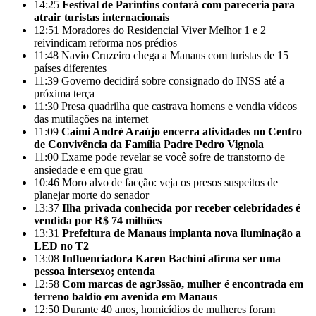
14:25
Festival de Parintins contará com pareceria para
atrair turistas internacionais
12:51
Moradores do Residencial Viver Melhor 1 e 2
reivindicam reforma nos prédios
11:48
Navio Cruzeiro chega a Manaus com turistas de 15
países diferentes
11:39
Governo decidirá sobre consignado do INSS até a
próxima terça
11:30
Presa quadrilha que castrava homens e vendia vídeos
das mutilações na internet
11:09
Caimi André Araújo encerra atividades no Centro
de Convivência da Família Padre Pedro Vignola
11:00
Exame pode revelar se você sofre de transtorno de
ansiedade e em que grau
10:46
Moro alvo de facção: veja os presos suspeitos de
planejar morte do senador
13:37
Ilha privada conhecida por receber celebridades é
vendida por R$ 74 milhões
13:31
Prefeitura de Manaus implanta nova iluminação a
LED no T2
13:08
Influenciadora Karen Bachini afirma ser uma
pessoa intersexo; entenda
12:58
Com marcas de agr3ssão, mulher é encontrada em
terreno baldio em avenida em Manaus
12:50
Durante 40 anos, homicídios de mulheres foram