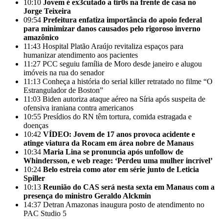
10:10
Jovem é ex3cutado a tir0s na frente de casa no
Jorge Teixeira
09:54
Prefeitura enfatiza importância do apoio federal
para minimizar danos causados pelo rigoroso inverno
amazônico
11:43
Hospital Platão Araújo revitaliza espaços para
humanizar atendimento aos pacientes
11:27
PCC seguiu família de Moro desde janeiro e alugou
imóveis na rua do senador
11:13
Conheça a história do serial killer retratado no filme “O
Estrangulador de Boston”
11:03
Biden autoriza ataque aéreo na Síria após suspeita de
ofensiva iraniana contra americanos
10:55
Presídios do RN têm tortura, comida estragada e
doenças
10:42
VÍDEO: Jovem de 17 anos provoca acidente e
atinge viatura da Rocam em área nobre de Manaus
10:34
Maria Lina se pronuncia após unfollow de
Whindersson, e web reage: ‘Perdeu uma mulher incrível’
10:24
Belo estreia como ator em série junto de Leticia
Spiller
10:13
Reunião do CAS será nesta sexta em Manaus com a
presença do ministro Geraldo Alckmin
14:37
Detran Amazonas inaugura posto de atendimento no
PAC Studio 5