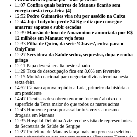
11:07
Confira quais bairros de Manaus ficarão sem
energia nesta terça-feira (4)
12:52
Pedro Guimarães vira réu por assédio na Caixa
12:44
Jojo Todynho perde 24 Kg e diz que consegue
amarrar sapatos e subir escadas
12:39
Mansão de luxo de Amazonino é anunciada por R$
12 milhões em Manaus; veja fotos
12:33
Filha de Quico, da série ‘Chaves’, entra para o
OnlyFans
12:27
Servidora da Saúde seduz, sequestra, dopa e rouba
gringo
12:11
Papa deverá ter alta neste sábado
11:29
Taxa de desocupação fica em 8,6% em fevereiro
11:15
Mutirão nacional para negociar dívidas termina nesta
sexta-feira
14:52
Câmara aprova repúdio a Lula, primeiro da história a
um presidente
14:47
Cientistas descobrem enorme ‘oceano’ abaixo da
superfície da Terra maior do que todos os mares acima
12:43
Homem é preso por assaltar três vezes a mesmo
drogaria em Manaus
12:35
Hospital Delphina Aziz recebe visita de representantes
da Secretaria de Saúde de Sergipe
12:27
Prefeitura de Manaus lança mais um processo seletivo