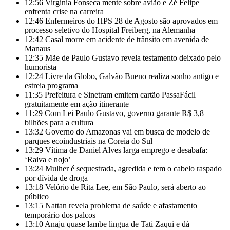
12:56
Virginia Fonseca mente sobre avião e Zé Felipe
enfrenta crise na carreira
12:46
Enfermeiros do HPS 28 de Agosto são aprovados em
processo seletivo do Hospital Freiberg, na Alemanha
12:42
Casal morre em acidente de trânsito em avenida de
Manaus
12:35
Mãe de Paulo Gustavo revela testamento deixado pelo
humorista
12:24
Livre da Globo, Galvão Bueno realiza sonho antigo e
estreia programa
11:35
Prefeitura e Sinetram emitem cartão PassaFácil
gratuitamente em ação itinerante
11:29
Com Lei Paulo Gustavo, governo garante R$ 3,8
bilhões para a cultura
13:32
Governo do Amazonas vai em busca de modelo de
parques ecoindustriais na Coreia do Sul
13:29
Vítima de Daniel Alves larga emprego e desabafa:
‘Raiva e nojo’
13:24
Mulher é sequestrada, agredida e tem o cabelo raspado
por dívida de droga
13:18
Velório de Rita Lee, em São Paulo, será aberto ao
público
13:15
Nattan revela problema de saúde e afastamento
temporário dos palcos
13:10
Anaju quase lambe lingua de Tati Zaqui e dá