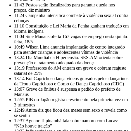
11:43
Postos serão fiscalizados para garantir queda nos
preços, diz ministro
11:24
Campanha intensifica combate à violência sexual contra
crianças
11:10
Constituição e Lei Maria da Penha ganham tradução em
idioma indígena
11:04
Sine Manaus oferta 167 vagas de emprego nesta quinta-
feira, 18/5
10:49
Wilson Lima anuncia implantação de centro integrado
para atender crianças e adolescentes vítimas de violência
13:24
Dia Mundial da Hipertensão: SES-AM orienta sobre
prevenção e tratamento adequado da doença
13:19
Professores do AM entram em greve e cobram reajuste
salarial de 25%
13:14
Boi Caprichoso lança vídeos gravados pelos dançarinos
da Troup Caprichoso e Corpo de Dança Caprichoso (CDC)
13:07
Greve de ônibus é suspensa a pedido do prefeito de
Manaus
12:55
PIB do Japão registra crescimento pela primeira vez em
3 trimestres
12:49
Anitta diz que ficou dez meses sem sexo e revela como
se sentiu
12:37
Agenor Tupinambá fala sobre namoro com Lucas:
“Não houve traição”