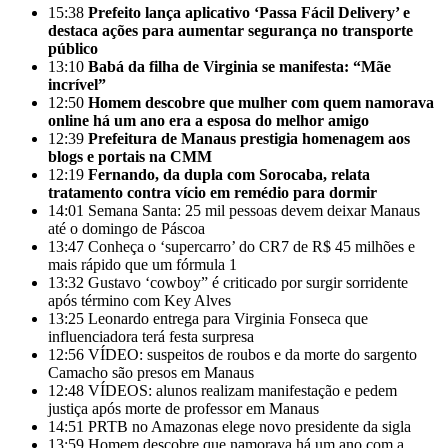
15:38
Prefeito lança aplicativo ‘Passa Fácil Delivery’ e
destaca ações para aumentar segurança no transporte
público
13:10
Babá da filha de Virginia se manifesta: “Mãe
incrível”
12:50
Homem descobre que mulher com quem namorava
online há um ano era a esposa do melhor amigo
12:39
Prefeitura de Manaus prestigia homenagem aos
blogs e portais na CMM
12:19
Fernando, da dupla com Sorocaba, relata
tratamento contra vício em remédio para dormir
14:01
Semana Santa: 25 mil pessoas devem deixar Manaus
até o domingo de Páscoa
13:47
Conheça o ‘supercarro’ do CR7 de R$ 45 milhões e
mais rápido que um fórmula 1
13:32
Gustavo ‘cowboy” é criticado por surgir sorridente
após término com Key Alves
13:25
Leonardo entrega para Virginia Fonseca que
influenciadora terá festa surpresa
12:56
VÍDEO: suspeitos de roubos e da morte do sargento
Camacho são presos em Manaus
12:48
VÍDEOS: alunos realizam manifestação e pedem
justiça após morte de professor em Manaus
14:51
PRTB no Amazonas elege novo presidente da sigla
13:59
Homem descobre que namorava há um ano com a