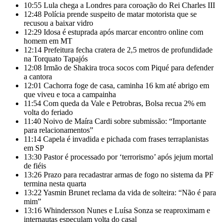
10:55
Lula chega a Londres para coroação do Rei Charles III
12:48
Polícia prende suspeito de matar motorista que se
recusou a baixar vidro
12:29
Idosa é estuprada após marcar encontro online com
homem em MT
12:14
Prefeitura fecha cratera de 2,5 metros de profundidade
na Torquato Tapajós
12:08
Irmão de Shakira troca socos com Piqué para defender
a cantora
12:01
Cachorra foge de casa, caminha 16 km até abrigo em
que viveu e toca a campainha
11:54
Com queda da Vale e Petrobras, Bolsa recua 2% em
volta do feriado
11:40
Noivo de Maíra Cardi sobre submissão: “Importante
para relacionamentos”
11:14
Capela é invadida e pichada com frases terraplanistas
em SP
13:30
Pastor é processado por ‘terrorismo’ após jejum mortal
de fiéis
13:26
Prazo para recadastrar armas de fogo no sistema da PF
termina nesta quarta
13:22
Yasmin Brunet reclama da vida de solteira: “Não é para
mim”
13:16
Whindersson Nunes e Luísa Sonza se reaproximam e
internautas especulam volta do casal