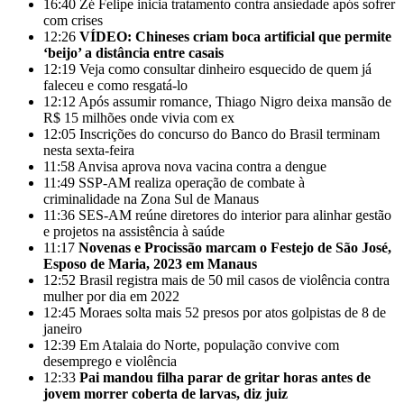
16:40
Zé Felipe inicia tratamento contra ansiedade após sofrer
com crises
12:26
VÍDEO: Chineses criam boca artificial que permite
‘beijo’ a distância entre casais
12:19
Veja como consultar dinheiro esquecido de quem já
faleceu e como resgatá-lo
12:12
Após assumir romance, Thiago Nigro deixa mansão de
R$ 15 milhões onde vivia com ex
12:05
Inscrições do concurso do Banco do Brasil terminam
nesta sexta-feira
11:58
Anvisa aprova nova vacina contra a dengue
11:49
SSP-AM realiza operação de combate à
criminalidade na Zona Sul de Manaus
11:36
SES-AM reúne diretores do interior para alinhar gestão
e projetos na assistência à saúde
11:17
Novenas e Procissão marcam o Festejo de São José,
Esposo de Maria, 2023 em Manaus
12:52
Brasil registra mais de 50 mil casos de violência contra
mulher por dia em 2022
12:45
Moraes solta mais 52 presos por atos golpistas de 8 de
janeiro
12:39
Em Atalaia do Norte, população convive com
desemprego e violência
12:33
Pai mandou filha parar de gritar horas antes de
jovem morrer coberta de larvas, diz juiz