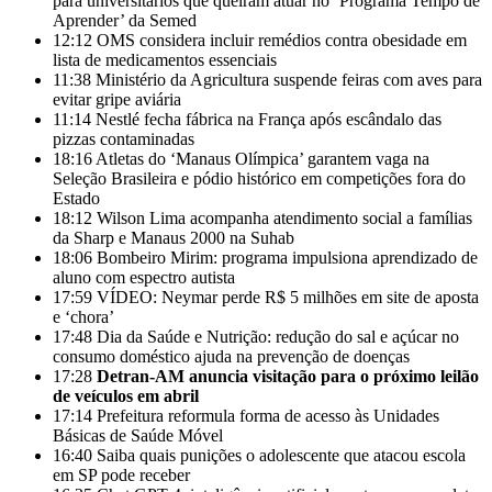
para universitários que queiram atuar no ‘Programa Tempo de
Aprender’ da Semed
12:12
OMS considera incluir remédios contra obesidade em
lista de medicamentos essenciais
11:38
Ministério da Agricultura suspende feiras com aves para
evitar gripe aviária
11:14
Nestlé fecha fábrica na França após escândalo das
pizzas contaminadas
18:16
Atletas do ‘Manaus Olímpica’ garantem vaga na
Seleção Brasileira e pódio histórico em competições fora do
Estado
18:12
Wilson Lima acompanha atendimento social a famílias
da Sharp e Manaus 2000 na Suhab
18:06
Bombeiro Mirim: programa impulsiona aprendizado de
aluno com espectro autista
17:59
VÍDEO: Neymar perde R$ 5 milhões em site de aposta
e ‘chora’
17:48
Dia da Saúde e Nutrição: redução do sal e açúcar no
consumo doméstico ajuda na prevenção de doenças
17:28
Detran-AM anuncia visitação para o próximo leilão
de veículos em abril
17:14
Prefeitura reformula forma de acesso às Unidades
Básicas de Saúde Móvel
16:40
Saiba quais punições o adolescente que atacou escola
em SP pode receber