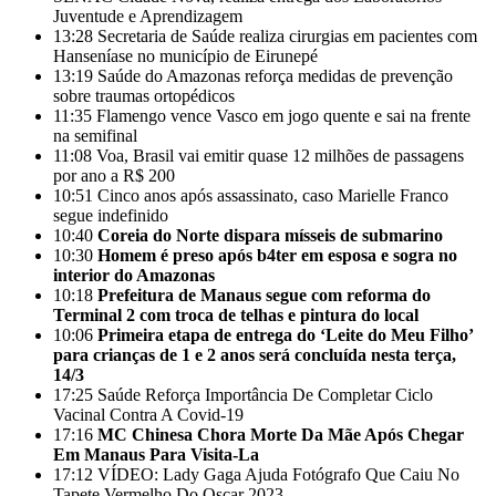
Juventude e Aprendizagem
13:28
Secretaria de Saúde realiza cirurgias em pacientes com
Hanseníase no município de Eirunepé
13:19
Saúde do Amazonas reforça medidas de prevenção
sobre traumas ortopédicos
11:35
Flamengo vence Vasco em jogo quente e sai na frente
na semifinal
11:08
Voa, Brasil vai emitir quase 12 milhões de passagens
por ano a R$ 200
10:51
Cinco anos após assassinato, caso Marielle Franco
segue indefinido
10:40
Coreia do Norte dispara mísseis de submarino
10:30
Homem é preso após b4ter em esposa e sogra no
interior do Amazonas
10:18
Prefeitura de Manaus segue com reforma do
Terminal 2 com troca de telhas e pintura do local
10:06
Primeira etapa de entrega do ‘Leite do Meu Filho’
para crianças de 1 e 2 anos será concluída nesta terça,
14/3
17:25
Saúde Reforça Importância De Completar Ciclo
Vacinal Contra A Covid-19
17:16
MC Chinesa Chora Morte Da Mãe Após Chegar
Em Manaus Para Visita-La
17:12
VÍDEO: Lady Gaga Ajuda Fotógrafo Que Caiu No
Tapete Vermelho Do Oscar 2023