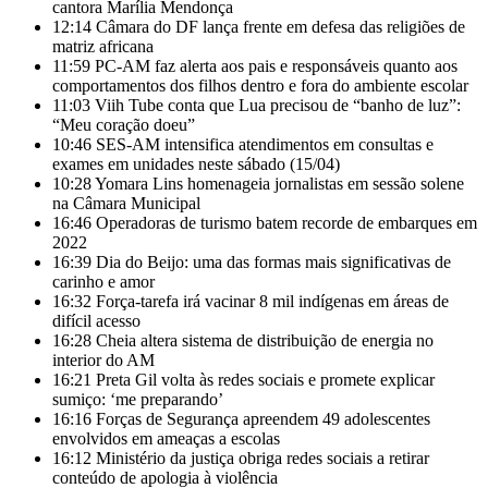
cantora Marília Mendonça
12:14
Câmara do DF lança frente em defesa das religiões de
matriz africana
11:59
PC-AM faz alerta aos pais e responsáveis quanto aos
comportamentos dos filhos dentro e fora do ambiente escolar
11:03
Viih Tube conta que Lua precisou de “banho de luz”:
“Meu coração doeu”
10:46
SES-AM intensifica atendimentos em consultas e
exames em unidades neste sábado (15/04)
10:28
Yomara Lins homenageia jornalistas em sessão solene
na Câmara Municipal
16:46
Operadoras de turismo batem recorde de embarques em
2022
16:39
Dia do Beijo: uma das formas mais significativas de
carinho e amor
16:32
Força-tarefa irá vacinar 8 mil indígenas em áreas de
difícil acesso
16:28
Cheia altera sistema de distribuição de energia no
interior do AM
16:21
Preta Gil volta às redes sociais e promete explicar
sumiço: ‘me preparando’
16:16
Forças de Segurança apreendem 49 adolescentes
envolvidos em ameaças a escolas
16:12
Ministério da justiça obriga redes sociais a retirar
conteúdo de apologia à violência