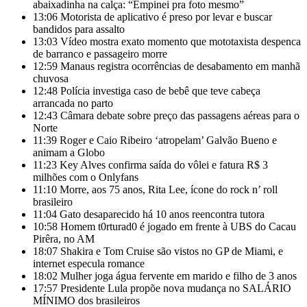
abaixadinha na calça: “Empinei pra foto mesmo”
13:06
Motorista de aplicativo é preso por levar e buscar
bandidos para assalto
13:03
Vídeo mostra exato momento que mototaxista despenca
de barranco e passageiro morre
12:59
Manaus registra ocorrências de desabamento em manhã
chuvosa
12:48
Polícia investiga caso de bebê que teve cabeça
arrancada no parto
12:43
Câmara debate sobre preço das passagens aéreas para o
Norte
11:39
Roger e Caio Ribeiro ‘atropelam’ Galvão Bueno e
animam a Globo
11:23
Key Alves confirma saída do vôlei e fatura R$ 3
milhões com o Onlyfans
11:10
Morre, aos 75 anos, Rita Lee, ícone do rock n’ roll
brasileiro
11:04
Gato desaparecido há 10 anos reencontra tutora
10:58
Homem t0rturad0 é jogado em frente à UBS do Cacau
Pirêra, no AM
18:07
Shakira e Tom Cruise são vistos no GP de Miami, e
internet especula romance
18:02
Mulher joga água fervente em marido e filho de 3 anos
17:57
Presidente Lula propõe nova mudança no SALÁRIO
MÍNIMO dos brasileiros