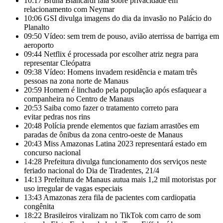
10:17
Bruna Biancardi fala sobre privacidade em
relacionamento com Neymar
10:06
GSI divulga imagens do dia da invasão no Palácio do
Planalto
09:50
Vídeo: sem trem de pouso, avião aterrissa de barriga em
aeroporto
09:44
Netflix é processada por escolher atriz negra para
representar Cleópatra
09:38
Vídeo: Homens invadem residência e matam três
pessoas na zona norte de Manaus
20:59
Homem é linchado pela população após esfaquear a
companheira no Centro de Manaus
20:53
Saiba como fazer o tratamento correto para
evitar pedras nos rins
20:48
Polícia prende elementos que faziam arrastões em
paradas de ônibus da zona centro-oeste de Manaus
20:43
Miss Amazonas Latina 2023 representará estado em
concurso nacional
14:28
Prefeitura divulga funcionamento dos serviços neste
feriado nacional do Dia de Tiradentes, 21/4
14:13
Prefeitura de Manaus autua mais 1,2 mil motoristas por
uso irregular de vagas especiais
13:43
Amazonas zera fila de pacientes com cardiopatia
congênita
18:22
Brasileiros viralizam no TikTok com carro de som