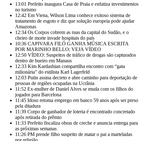
13:01
Prefeito inaugura Casa de Praia e enfatiza investimentos
no turismo
12:42
Em Viena, Wilson Lima conhece exitoso sistema de
tratamento de esgoto e diz que solução europeia pode ajudar
Amazonas
12:34
Os Corpos cobrem as ruas da capital do Sudão, e o
cheiro de morte invade hospitais do país
10:36
CAPIVARA FILÓ GANHA MÚSICA ESCRITA
POR MARINHO BELLO; VEJA VÍDEO
12:50
VÍDEO: Suspeitos de tráfico de drogas são capturados
dentro de bueiro em Manaus
12:33
Kim Kardashian compartilha encontro com “gata
milionária” do estilista Karl Lagerfeld
12:03
Putin assina decreto e abre caminho para deportação de
pessoas de regiões ocupadas na Ucrânia
11:52
Ex-mulher de Daniel Alves se muda com os filhos do
jogador para Barcelona
11:45
Idoso retoma emprego em banco 59 anos após ser preso
pela ditadura
11:39
Corpo de ganhador de loteria é encontrado concretado
após retirada do prêmio
11:33
Prefeito fiscaliza obras de creche e anuncia entrega para
as próximas semanas
11:26
PM prende filho suspeito de matar o pai a marteladas
por religião