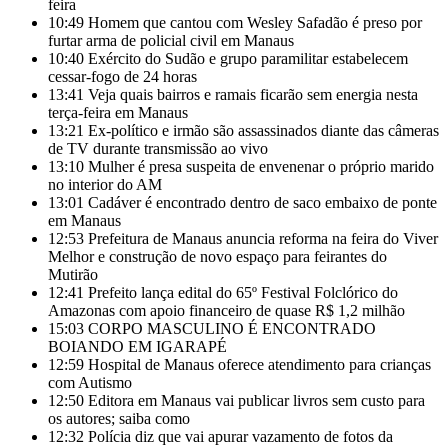
feira
10:49
Homem que cantou com Wesley Safadão é preso por
furtar arma de policial civil em Manaus
10:40
Exército do Sudão e grupo paramilitar estabelecem
cessar-fogo de 24 horas
13:41
Veja quais bairros e ramais ficarão sem energia nesta
terça-feira em Manaus
13:21
Ex-político e irmão são assassinados diante das câmeras
de TV durante transmissão ao vivo
13:10
Mulher é presa suspeita de envenenar o próprio marido
no interior do AM
13:01
Cadáver é encontrado dentro de saco embaixo de ponte
em Manaus
12:53
Prefeitura de Manaus anuncia reforma na feira do Viver
Melhor e construção de novo espaço para feirantes do
Mutirão
12:41
Prefeito lança edital do 65º Festival Folclórico do
Amazonas com apoio financeiro de quase R$ 1,2 milhão
15:03
CORPO MASCULINO É ENCONTRADO
BOIANDO EM IGARAPÉ
12:59
Hospital de Manaus oferece atendimento para crianças
com Autismo
12:50
Editora em Manaus vai publicar livros sem custo para
os autores; saiba como
12:32
Polícia diz que vai apurar vazamento de fotos da