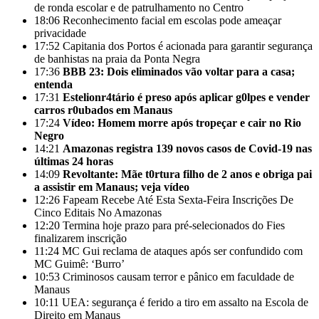
de ronda escolar e de patrulhamento no Centro
18:06
Reconhecimento facial em escolas pode ameaçar
privacidade
17:52
Capitania dos Portos é acionada para garantir segurança
de banhistas na praia da Ponta Negra
17:36
BBB 23: Dois eliminados vão voltar para a casa;
entenda
17:31
Estelionr4tário é preso após aplicar g0lpes e vender
carros r0ubados em Manaus
17:24
Vídeo: Homem morre após tropeçar e cair no Rio
Negro
14:21
Amazonas registra 139 novos casos de Covid-19 nas
últimas 24 horas
14:09
Revoltante: Mãe t0rtura filho de 2 anos e obriga pai
a assistir em Manaus; veja vídeo
12:26
Fapeam Recebe Até Esta Sexta-Feira Inscrições De
Cinco Editais No Amazonas
12:20
Termina hoje prazo para pré-selecionados do Fies
finalizarem inscrição
11:24
MC Gui reclama de ataques após ser confundido com
MC Guimê: ‘Burro’
10:53
Criminosos causam terror e pânico em faculdade de
Manaus
10:11
UEA: segurança é ferido a tiro em assalto na Escola de
Direito em Manaus