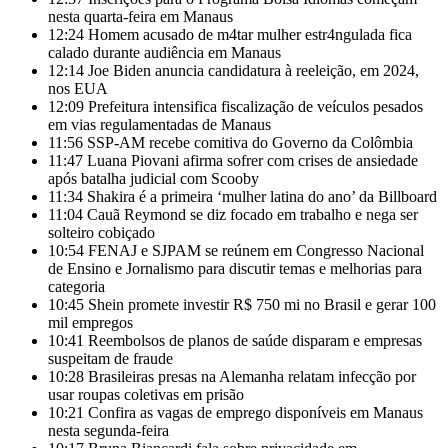
nesta quarta-feira em Manaus
12:24
Homem acusado de m4tar mulher estr4ngulada fica
calado durante audiência em Manaus
12:14
Joe Biden anuncia candidatura à reeleição, em 2024,
nos EUA
12:09
Prefeitura intensifica fiscalização de veículos pesados
em vias regulamentadas de Manaus
11:56
SSP-AM recebe comitiva do Governo da Colômbia
11:47
Luana Piovani afirma sofrer com crises de ansiedade
após batalha judicial com Scooby
11:34
Shakira é a primeira ‘mulher latina do ano’ da Billboard
11:04
Cauã Reymond se diz focado em trabalho e nega ser
solteiro cobiçado
10:54
FENAJ e SJPAM se reúnem em Congresso Nacional
de Ensino e Jornalismo para discutir temas e melhorias para
categoria
10:45
Shein promete investir R$ 750 mi no Brasil e gerar 100
mil empregos
10:41
Reembolsos de planos de saúde disparam e empresas
suspeitam de fraude
10:28
Brasileiras presas na Alemanha relatam infecção por
usar roupas coletivas em prisão
10:21
Confira as vagas de emprego disponíveis em Manaus
nesta segunda-feira