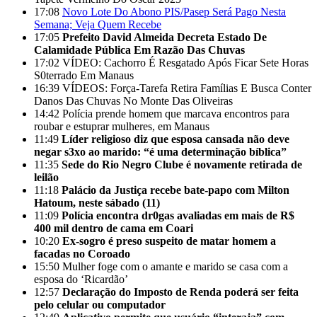
17:08
Novo Lote Do Abono PIS/Pasep Será Pago Nesta
Semana; Veja Quem Recebe
17:05
Prefeito David Almeida Decreta Estado De
Calamidade Pública Em Razão Das Chuvas
17:02
VÍDEO: Cachorro É Resgatado Após Ficar Sete Horas
S0terrado Em Manaus
16:39
VÍDEOS: Força-Tarefa Retira Famílias E Busca Conter
Danos Das Chuvas No Monte Das Oliveiras
14:42
Polícia prende homem que marcava encontros para
roubar e estuprar mulheres, em Manaus
11:49
Líder religioso diz que esposa cansada não deve
negar s3xo ao marido: “é uma determinação bíblica”
11:35
Sede do Rio Negro Clube é novamente retirada de
leilão
11:18
Palácio da Justiça recebe bate-papo com Milton
Hatoum, neste sábado (11)
11:09
Polícia encontra dr0gas avaliadas em mais de R$
400 mil dentro de cama em Coari
10:20
Ex-sogro é preso suspeito de matar homem a
facadas no Coroado
15:50
Mulher foge com o amante e marido se casa com a
esposa do ‘Ricardão’
12:57
Declaração do Imposto de Renda poderá ser feita
pelo celular ou computador