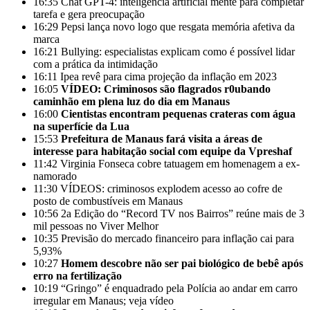
16:35
Chat GPT-4: inteligência artificial mente para completar
tarefa e gera preocupação
16:29
Pepsi lança novo logo que resgata memória afetiva da
marca
16:21
Bullying: especialistas explicam como é possível lidar
com a prática da intimidação
16:11
Ipea revê para cima projeção da inflação em 2023
16:05
VÍDEO: Criminosos são flagrados r0ubando
caminhão em plena luz do dia em Manaus
16:00
Cientistas encontram pequenas crateras com água
na superfície da Lua
15:53
Prefeitura de Manaus fará visita a áreas de
interesse para habitação social com equipe da Vpreshaf
11:42
Virginia Fonseca cobre tatuagem em homenagem a ex-
namorado
11:30
VÍDEOS: criminosos explodem acesso ao cofre de
posto de combustíveis em Manaus
10:56
2a Edição do “Record TV nos Bairros” reúne mais de 3
mil pessoas no Viver Melhor
10:35
Previsão do mercado financeiro para inflação cai para
5,93%
10:27
Homem descobre não ser pai biológico de bebê após
erro na fertilização
10:19
“Gringo” é enquadrado pela Polícia ao andar em carro
irregular em Manaus; veja vídeo