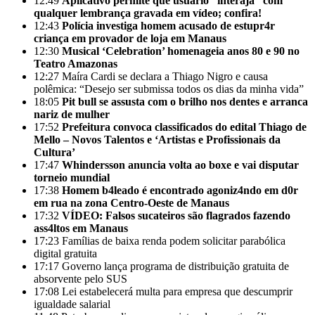
12:49
Aplicativo permite que usuário “interaja” com
qualquer lembrança gravada em vídeo; confira!
12:43
Polícia investiga homem acusado de estupr4r
criança em provador de loja em Manaus
12:30
Musical ‘Celebration’ homenageia anos 80 e 90 no
Teatro Amazonas
12:27
Maíra Cardi se declara a Thiago Nigro e causa
polêmica: “Desejo ser submissa todos os dias da minha vida”
18:05
Pit bull se assusta com o brilho nos dentes e arranca
nariz de mulher
17:52
Prefeitura convoca classificados do edital Thiago de
Mello – Novos Talentos e ‘Artistas e Profissionais da
Cultura’
17:47
Whindersson anuncia volta ao boxe e vai disputar
torneio mundial
17:38
Homem b4leado é encontrado agoniz4ndo em d0r
em rua na zona Centro-Oeste de Manaus
17:32
VÍDEO: Falsos sucateiros são flagrados fazendo
ass4ltos em Manaus
17:23
Famílias de baixa renda podem solicitar parabólica
digital gratuita
17:17
Governo lança programa de distribuição gratuita de
absorvente pelo SUS
17:08
Lei estabelecerá multa para empresa que descumprir
igualdade salarial