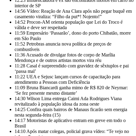
12:23
Influenciadora e ex são encontrados mortos em carro no
interior de SP
14:56
Vídeo: Reação de Ana Clara após não pegar buquê em
casamento viraliza: “Filho da put*! Nojento!”
14:52
Procon-AM orienta população que Lei do Troco é
válida e deve ser respeitada
11:59
Empresário ‘Passarão’, dono do porto Chibatão, morre
em São Paulo
11:52
Petrobras anuncia nova política de preços de
combustíveis
11:36
Acusado de divulgar fotos de corpo de Marília
Mendonça e de outros artistas mortos vira réu
11:28
Casal é surpreendido com gravidez de sêxtuplos e pai
‘passa mal’
11:22
UEA e Sejusc lançam cursos de capacitação para
atendimento a Pessoas com Deficiência
11:09
Bruna Biancardi ganha mimo de R$ 820 de Neymar:
‘Se fez presente mesmo distante’
14:30
Wilson Lima entrega Caimi Ada Rodrigues Viana
revitalizado à população idosa da zona oeste
14:25
Confira quais bairros de Manaus ficarão sem energia
nesta segunda-feira (15)
14:17
Motoristas de aplicativo entram em greve em todo o
Brasil
14:10
Após matar colegas, policial grava vídeo: “Te vejo no