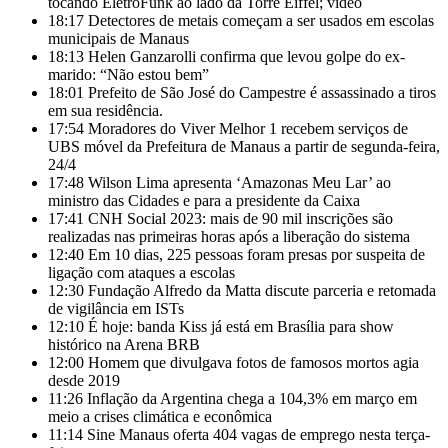
tocando EletroFunk ao lado da Torre Eiffel; vídeo
18:17
Detectores de metais começam a ser usados em escolas
municipais de Manaus
18:13
Helen Ganzarolli confirma que levou golpe do ex-
marido: “Não estou bem”
18:01
Prefeito de São José do Campestre é assassinado a tiros
em sua residência.
17:54
Moradores do Viver Melhor 1 recebem serviços de
UBS móvel da Prefeitura de Manaus a partir de segunda-feira,
24/4
17:48
Wilson Lima apresenta ‘Amazonas Meu Lar’ ao
ministro das Cidades e para a presidente da Caixa
17:41
CNH Social 2023: mais de 90 mil inscrições são
realizadas nas primeiras horas após a liberação do sistema
12:40
Em 10 dias, 225 pessoas foram presas por suspeita de
ligação com ataques a escolas
12:30
Fundação Alfredo da Matta discute parceria e retomada
de vigilância em ISTs
12:10
É hoje: banda Kiss já está em Brasília para show
histórico na Arena BRB
12:00
Homem que divulgava fotos de famosos mortos agia
desde 2019
11:26
Inflação da Argentina chega a 104,3% em março em
meio a crises climática e econômica
11:14
Sine Manaus oferta 404 vagas de emprego nesta terça-