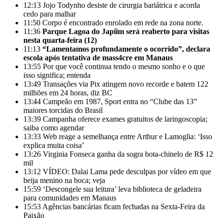
12:13
Jojo Todynho desiste de cirurgia bariátrica e acorda
cedo para malhar
11:50
Corpo é encontrado enrolado em rede na zona norte.
11:36
Parque Lagoa do Japiim será reaberto para visitas
nesta quarta-feira (12)
11:13
“Lamentamos profundamente o ocorrido”, declara
escola após tentativa de mass4cre em Manaus
13:55
Por que você continua tendo o mesmo sonho e o que
isso significa; entenda
13:49
Transações via Pix atingem novo recorde e batem 122
milhões em 24 horas, diz BC
13:44
Campeão em 1987, Sport entra no “Clube das 13”
maiores torcidas do Brasil
13:39
Campanha oferece exames gratuitos de laringoscopia;
saiba como agendar
13:33
Web reage a semelhança entre Arthur e Lamoglia: ‘Isso
explica muita coisa’
13:26
Virginia Fonseca ganha da sogra bota-chinelo de R$ 12
mil
13:12
VÍDEO: Dalai Lama pede desculpas por vídeo em que
beija menino na boca; veja
15:59
‘Descongele sua leitura’ leva biblioteca de geladeira
para comunidades em Manaus
15:53
Agências bancárias ficam fechadas na Sexta-Feira da
Paixão