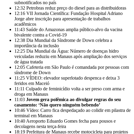
subnotificados no país
12:32
Petrobras reduz preço do diesel para as distribuidoras
12:16
VII Jornada Científica: Fundação Hospital Adriano
Jorge abre inscrição para apresentação de trabalhos
acadêmicos
11:43
Saúde do Amazonas amplia público-alvo da vacina
bivalente contra a Covid-19
12:38
Dia Mundial da Síndrome de Down celebra a
importância da inclusão
12:25
Dia Mundial da Água: Número de doenças hidro
veiculadas reduziu em Manaus após ampliação dos serviços
de água tratada
12:05
Cafeteria em São Paulo é comandada por pessoas com
síndrome de Down
11:25
VÍDEO: elevador superlotado despenca e deixa 3
feridos em Maceió
11:11
Culpado de feminicídio volta a ser preso com arma e
droga em Manaus
11:03
Jovem gera polêmica ao divulgar regras do seu
casamento: ‘Não quero ninguém bebendo’
10:46
Vídeo: Carro fica despedaçado ao colidir em pilastra de
terminal em Manaus
10:40
Aeroporto Eduardo Gomes fecha para pousos e
decolagens nesta terça-feira
18:19
Prefeitura de Manaus recebe motocicleta para projetos