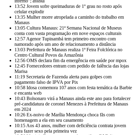
inferno”; assista
13:52
Jovem sofre queimaduras de 1º grau no rosto após
celular explodir
13:35
Mulher morre atropelada a caminho do trabalho em
Manaus
13:05
Cultura Manaus: 21ª Semana Nacional de Museus
conta com vasta programação em nove espaços culturais
12:57
Agenor Tupinambá tem primeiro encontro com
namorado após um ano de relacionamento a distância
13:03
Prefeitura de Manaus realiza 1ª Feira Folclórica no
Centro Cultural Povos da Amazônia
12:56
OMS declara fim da emergência em saúde por mpox
12:45
Fornecedores entram com pedido de falência das lojas
Marisa
11:19
Secretaria de Fazenda alerta para golpes com
pagamento falso de IPVA por Pix
10:58
Idosa comemora 107 anos com festa temática da Barbie
e encanta web
10:43
Bolsonaro virá a Manaus ainda este ano para fortalecer
pré-candidatura de coronel Menezes à Prefeitura de Manaus
em 2024
10:26
Ex-noivo de Marília Mendonça choca fãs com
homenagem a ela em seu casamento
10:15
Aos 43 anos, mulher com deficiência contrata jovem
para fazer sexo pela primeira vez