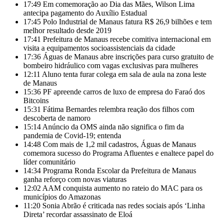
17:49
Em comemoração ao Dia das Mães, Wilson Lima
antecipa pagamento do Auxílio Estadual
17:45
Polo Industrial de Manaus fatura R$ 26,9 bilhões e tem
melhor resultado desde 2019
17:41
Prefeitura de Manaus recebe comitiva internacional em
visita a equipamentos socioassistenciais da cidade
17:36
Águas de Manaus abre inscrições para curso gratuito de
bombeiro hidráulico com vagas exclusivas para mulheres
12:11
Aluno tenta furar colega em sala de aula na zona leste
de Manaus
15:36
PF apreende carros de luxo de empresa do Faraó dos
Bitcoins
15:31
Fátima Bernardes relembra reação dos filhos com
descoberta de namoro
15:14
Anúncio da OMS ainda não significa o fim da
pandemia de Covid-19; entenda
14:48
Com mais de 1,2 mil cadastros, Águas de Manaus
comemora sucesso do Programa Afluentes e enaltece papel do
líder comunitário
14:34
Programa Ronda Escolar da Prefeitura de Manaus
ganha reforço com novas viaturas
12:02
AAM conquista aumento no rateio do MAC para os
municípios do Amazonas
11:20
Sonia Abrão é criticada nas redes sociais após ‘Linha
Direta’ recordar assassinato de Eloá