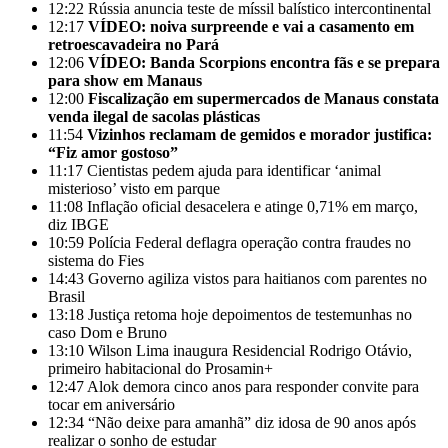
12:22
Rússia anuncia teste de míssil balístico intercontinental
12:17
VÍDEO: noiva surpreende e vai a casamento em
retroescavadeira no Pará
12:06
VÍDEO: Banda Scorpions encontra fãs e se prepara
para show em Manaus
12:00
Fiscalização em supermercados de Manaus constata
venda ilegal de sacolas plásticas
11:54
Vizinhos reclamam de gemidos e morador justifica:
“Fiz amor gostoso”
11:17
Cientistas pedem ajuda para identificar ‘animal
misterioso’ visto em parque
11:08
Inflação oficial desacelera e atinge 0,71% em março,
diz IBGE
10:59
Polícia Federal deflagra operação contra fraudes no
sistema do Fies
14:43
Governo agiliza vistos para haitianos com parentes no
Brasil
13:18
Justiça retoma hoje depoimentos de testemunhas no
caso Dom e Bruno
13:10
Wilson Lima inaugura Residencial Rodrigo Otávio,
primeiro habitacional do Prosamin+
12:47
Alok demora cinco anos para responder convite para
tocar em aniversário
12:34
“Não deixe para amanhã” diz idosa de 90 anos após
realizar o sonho de estudar