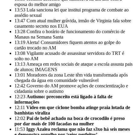
esposa do melhor amigo
13:53
Lula sanciona lei que institui programa de combate ao
assédio sexual
13:47
Com atual mulher grávida, irmão de Virginia fala sobre
casamento secreto nos EUA
13:28
Confira o horário de funcionamento do comércio de
Manaus na Semana Santa
13:19
Alerta! Consumidores fiquem atentos ao golpe do
cartão trocado no AM
13:08
Vigilante acusado de assassinar servidora do TRT é
solto no AM
13:13
Ameaça em redes sociais de ataque a escola assusta pais
de alunos; IMAGENS
13:01
Moradores da zona Leste têm vida transformada após
chegada da água em comunidade vulnerável
12:42
Governo do AM promove ações de conscientização e
cidadania sobre o autismo
12:23
Autismo: preconceito está ligado à falta de
informações
12:11
Vídeo em que ciclone bomba atinge praia lotada de
banhistas viraliza
12:02
Pai de bebê achado na boca de crocodilo é preso
por dar mais de 100 facadas na mulher
11:53
Iggy Azalea reclama que não faz s3xo há seis meses
e demonstra orgulho por ‘seios perfeitos’