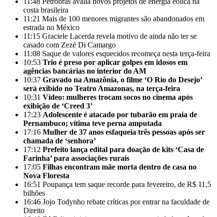
11:48
Petrobras avalia novos projetos de energia eólica na
costa brasileira
11:21
Mais de 100 menores migrantes são abandonados em
estrada no México
11:15
Graciele Lacerda revela motivo de ainda não ter se
casado com Zezé Di Camargo
11:08
Saque de valores esquecidos recomeça nesta terça-feira
10:53
Trio é preso por aplicar golpes em idosos em
agências bancárias no interior do AM
10:37
Gravado na Amazônia, o filme ‘O Rio do Desejo’
será exibido no Teatro Amazonas, na terça-feira
10:31
Vídeo: mulheres trocam socos no cinema após
exibição de ‘Creed 3’
17:23
Adolescente é atacado por tubarão em praia de
Pernambuco; vítima teve perna amputada
17:16
Mulher de 37 anos esfaqueia três pessoas após ser
chamada de ‘senhora’
17:12
Prefeito lança edital para doação de kits ‘Casa de
Farinha’ para associações rurais
17:05
Filhas encontram mãe morta dentro de casa no
Nova Floresta
16:51
Poupança tem saque recorde para fevereiro, de R$ 11,5
bilhões
16:46
Jojo Todynho rebate críticas por entrar na faculdade de
Direito