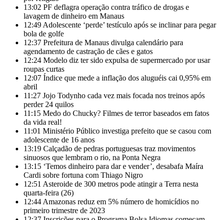
13:02
PF deflagra operação contra tráfico de drogas e
lavagem de dinheiro em Manaus
12:49
Adolescente ‘perde’ testículo após se inclinar para pegar
bola de golfe
12:37
Prefeitura de Manaus divulga calendário para
agendamento de castração de cães e gatos
12:24
Modelo diz ter sido expulsa de supermercado por usar
roupas curtas
12:07
Índice que mede a inflação dos aluguéis cai 0,95% em
abril
11:27
Jojo Todynho cada vez mais focada nos treinos após
perder 24 quilos
11:15
Medo do Chucky? Filmes de terror baseados em fatos
da vida real!
11:01
Ministério Público investiga prefeito que se casou com
adolescente de 16 anos
13:19
Calçadão de pedras portuguesas traz movimentos
sinuosos que lembram o rio, na Ponta Negra
13:15
‘Temos dinheiro para dar e vender’, desabafa Maíra
Cardi sobre fortuna com Thiago Nigro
12:51
Asteroide de 300 metros pode atingir a Terra nesta
quarta-feira (26)
12:44
Amazonas reduz em 5% número de homicídios no
primeiro trimestre de 2023
12:37
Inscrições para o Programa Bolsa Idiomas começam