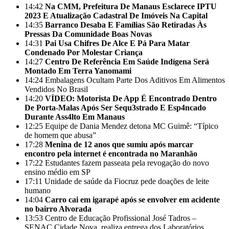
14:42
Na CMM, Prefeitura De Manaus Esclarece IPTU
2023 E Atualização Cadastral De Imóveis Na Capital
14:35
Barranco Desaba E Famílias São Retiradas Às
Pressas Da Comunidade Boas Novas
14:31
Pai Usa Chifres De Alce E Pá Para Matar
Condenado Por Molestar Criança
14:27
Centro De Referência Em Saúde Indígena Será
Montado Em Terra Yanomami
14:24
Embalagens Ocultam Parte Dos Aditivos Em Alimentos
Vendidos No Brasil
14:20
VÍDEO: Motorista De App É Encontrado Dentro
De Porta-Malas Após Ser Sequ3strado E Esp4ncado
Durante Ass4lto Em Manaus
12:25
Equipe de Dania Mendez detona MC Guimê: “Típico
de homem que abusa”
17:28
Menina de 12 anos que sumiu após marcar
encontro pela internet é encontrada no Maranhão
17:22
Estudantes fazem passeata pela revogação do novo
ensino médio em SP
17:11
Unidade de saúde da Fiocruz pede doações de leite
humano
14:04
Carro cai em igarapé após se envolver em acidente
no bairro Alvorada
13:53
Centro de Educação Profissional José Tadros –
SENAC Cidade Nova, realiza entrega dos Laboratórios