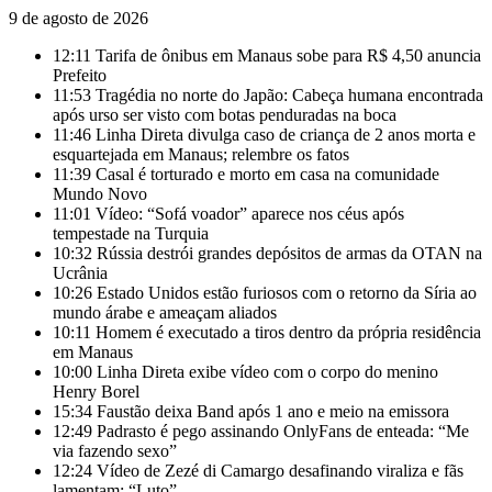
9 de agosto de 2026
12:11
Tarifa de ônibus em Manaus sobe para R$ 4,50 anuncia
Prefeito
11:53
Tragédia no norte do Japão: Cabeça humana encontrada
após urso ser visto com botas penduradas na boca
11:46
Linha Direta divulga caso de criança de 2 anos morta e
esquartejada em Manaus; relembre os fatos
11:39
Casal é torturado e morto em casa na comunidade
Mundo Novo
11:01
Vídeo: “Sofá voador” aparece nos céus após
tempestade na Turquia
10:32
Rússia destrói grandes depósitos de armas da OTAN na
Ucrânia
10:26
Estado Unidos estão furiosos com o retorno da Síria ao
mundo árabe e ameaçam aliados
10:11
Homem é executado a tiros dentro da própria residência
em Manaus
10:00
Linha Direta exibe vídeo com o corpo do menino
Henry Borel
15:34
Faustão deixa Band após 1 ano e meio na emissora
12:49
Padrasto é pego assinando OnlyFans de enteada: “Me
via fazendo sexo”
12:24
Vídeo de Zezé di Camargo desafinando viraliza e fãs
lamentam: “Luto”