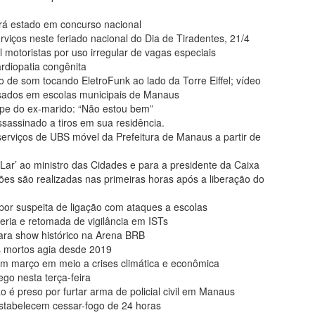
á estado em concurso nacional
rviços neste feriado nacional do Dia de Tiradentes, 21/4
 motoristas por uso irregular de vagas especiais
rdiopatia congênita
o de som tocando EletroFunk ao lado da Torre Eiffel; vídeo
sados em escolas municipais de Manaus
lpe do ex-marido: “Não estou bem”
sassinado a tiros em sua residência.
rviços de UBS móvel da Prefeitura de Manaus a partir de
r’ ao ministro das Cidades e para a presidente da Caixa
ões são realizadas nas primeiras horas após a liberação do
or suspeita de ligação com ataques a escolas
eria e retomada de vigilância em ISTs
para show histórico na Arena BRB
 mortos agia desde 2019
m março em meio a crises climática e econômica
o nesta terça-feira
 preso por furtar arma de policial civil em Manaus
estabelecem cessar-fogo de 24 horas