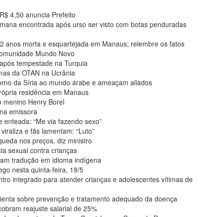
$ 4,50 anuncia Prefeito
mana encontrada após urso ser visto com botas penduradas
e 2 anos morta e esquartejada em Manaus; relembre os fatos
 comunidade Mundo Novo
 após tempestade na Turquia
rmas da OTAN na Ucrânia
torno da Síria ao mundo árabe e ameaçam aliados
rópria residência em Manaus
o menino Henry Borel
 na emissora
 enteada: “Me via fazendo sexo”
iraliza e fãs lamentam: “Luto”
queda nos preços, diz ministro
ia sexual contra crianças
ham tradução em idioma indígena
o nesta quinta-feira, 18/5
tro integrado para atender crianças e adolescentes vítimas de
ienta sobre prevenção e tratamento adequado da doença
obram reajuste salarial de 25%