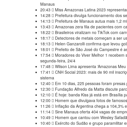
Manaus
20:43
Miss Amazonas Latina 2023 representar
14:28
Prefeitura divulga funcionamento dos se
14:13
Prefeitura de Manaus autua mais 1,2 mil
13:43
Amazonas zera fila de pacientes com ca
18:22
Brasileiros viralizam no TikTok com carr
18:17
Detectores de metais começam a ser u
18:13
Helen Ganzarolli confirma que levou go
18:01
Prefeito de São José do Campestre é as
17:54
Moradores do Viver Melhor 1 recebem se
segunda-feira, 24/4
17:48
Wilson Lima apresenta ‘Amazonas Meu La
17:41
CNH Social 2023: mais de 90 mil inscriç
sistema
12:40
Em 10 dias, 225 pessoas foram presas p
12:30
Fundação Alfredo da Matta discute parc
12:10
É hoje: banda Kiss já está em Brasília 
12:00
Homem que divulgava fotos de famosos
11:26
Inflação da Argentina chega a 104,3% e
11:14
Sine Manaus oferta 404 vagas de empreg
10:49
Homem que cantou com Wesley Safadão é
10:40
Exército do Sudão e grupo paramilitar 