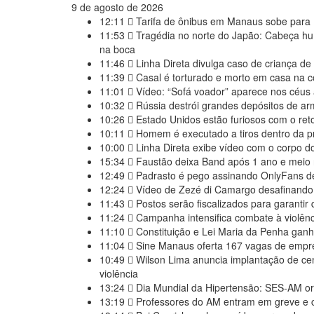
9 de agosto de 2026
12:11
Tarifa de ônibus em Manaus sobe para R
11:53
Tragédia no norte do Japão: Cabeça hu
na boca
11:46
Linha Direta divulga caso de criança d
11:39
Casal é torturado e morto em casa na
11:01
Vídeo: “Sofá voador” aparece nos céus
10:32
Rússia destrói grandes depósitos de a
10:26
Estado Unidos estão furiosos com o re
10:11
Homem é executado a tiros dentro da p
10:00
Linha Direta exibe vídeo com o corpo d
15:34
Faustão deixa Band após 1 ano e meio
12:49
Padrasto é pego assinando OnlyFans de
12:24
Vídeo de Zezé di Camargo desafinando v
11:43
Postos serão fiscalizados para garantir 
11:24
Campanha intensifica combate à violênc
11:10
Constituição e Lei Maria da Penha gan
11:04
Sine Manaus oferta 167 vagas de empreg
10:49
Wilson Lima anuncia implantação de cen
violência
13:24
Dia Mundial da Hipertensão: SES-AM or
13:19
Professores do AM entram em greve e c