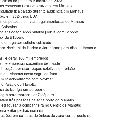
ídios no primeiro trimestre de 2023
mas começam nesta quarta-feira em Manaus
gulada fica calado durante audiência em Manaus
ição, em 2024, nos EUA
veículos pesados em vias regulamentadas de Manaus
a Colômbia
 de ansiedade após batalha judicial com Scooby
o’ da Billboard
 e nega ser solteiro cobiçado
Nacional de Ensino e Jornalismo para discutir temas e
sil e gerar 100 mil empregos
am e empresas suspeitam de fraude
infecção por usar roupas coletivas em prisão
is em Manaus nesta segunda-feira
e em relacionamento com Neymar
o Palácio do Planalto
ssa de barriga em aeroporto
 negra para representar Cleópatra
atam três pessoas na zona norte de Manaus
 esfaquear a companheira no Centro de Manaus
ara evitar pedras nos rins
rastões em paradas de ônibus da zona centro-oeste de