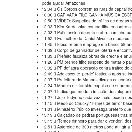
pode ajudar Amazonas
12:34
Os Corpos cobrem as ruas da capital do 
10:36
CAPIVARA FILÓ GANHA MÚSICA ESCR
12:50
VÍDEO: Suspeitos de tráfico de drogas
12:33
Kim Kardashian compartilha encontro com 
12:03
Putin assina decreto e abre caminho p
11:52
Ex-mulher de Daniel Alves se muda com 
11:45
Idoso retoma emprego em banco 59 anos
11:39
Corpo de ganhador de loteria é encontr
11:33
Prefeito fiscaliza obras de creche e an
11:26
PM prende filho suspeito de matar o pai 
13:02
PF deflagra operação contra tráfico de
12:49
Adolescente ‘perde’ testículo após se in
12:37
Prefeitura de Manaus divulga calendári
12:24
Modelo diz ter sido expulsa de superme
12:07
Índice que mede a inflação dos aluguéis
11:27
Jojo Todynho cada vez mais focada nos 
11:15
Medo do Chucky? Filmes de terror basea
11:01
Ministério Público investiga prefeito q
13:19
Calçadão de pedras portuguesas traz m
13:15
‘Temos dinheiro para dar e vender’, de
12:51
Asteroide de 300 metros pode atingir a T