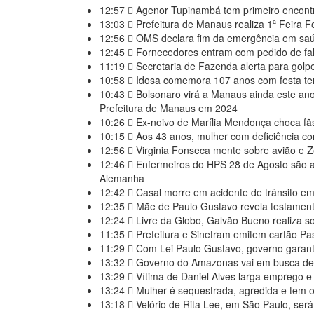
12:57
Agenor Tupinambá tem primeiro encont
13:03
Prefeitura de Manaus realiza 1ª Feira F
12:56
OMS declara fim da emergência em sa
12:45
Fornecedores entram com pedido de falê
11:19
Secretaria de Fazenda alerta para golp
10:58
Idosa comemora 107 anos com festa tem
10:43
Bolsonaro virá a Manaus ainda este ano
Prefeitura de Manaus em 2024
10:26
Ex-noivo de Marília Mendonça choca f
10:15
Aos 43 anos, mulher com deficiência con
12:56
Virginia Fonseca mente sobre avião e Zé
12:46
Enfermeiros do HPS 28 de Agosto são ap
Alemanha
12:42
Casal morre em acidente de trânsito e
12:35
Mãe de Paulo Gustavo revela testament
12:24
Livre da Globo, Galvão Bueno realiza s
11:35
Prefeitura e Sinetram emitem cartão Pas
11:29
Com Lei Paulo Gustavo, governo garante
13:32
Governo do Amazonas vai em busca de m
13:29
Vítima de Daniel Alves larga emprego e 
13:24
Mulher é sequestrada, agredida e tem o
13:18
Velório de Rita Lee, em São Paulo, será