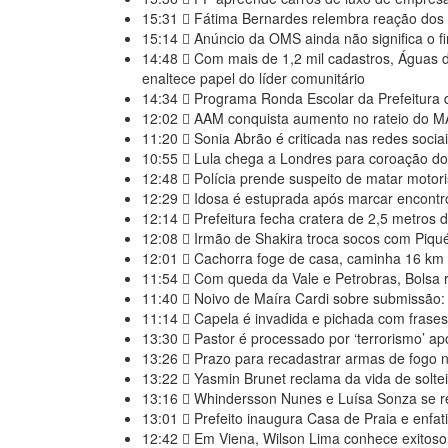
15:31
Fátima Bernardes relembra reação dos 
15:14
Anúncio da OMS ainda não significa o 
14:48
Com mais de 1,2 mil cadastros, Águas
enaltece papel do líder comunitário
14:34
Programa Ronda Escolar da Prefeitura 
12:02
AAM conquista aumento no rateio do M
11:20
Sonia Abrão é criticada nas redes sociai
10:55
Lula chega a Londres para coroação do 
12:48
Polícia prende suspeito de matar motori
12:29
Idosa é estuprada após marcar encont
12:14
Prefeitura fecha cratera de 2,5 metros 
12:08
Irmão de Shakira troca socos com Piqué
12:01
Cachorra foge de casa, caminha 16 km 
11:54
Com queda da Vale e Petrobras, Bolsa r
11:40
Noivo de Maíra Cardi sobre submissão: 
11:14
Capela é invadida e pichada com frases
13:30
Pastor é processado por ‘terrorismo’ apó
13:26
Prazo para recadastrar armas de fogo n
13:22
Yasmin Brunet reclama da vida de solte
13:16
Whindersson Nunes e Luísa Sonza se re
13:01
Prefeito inaugura Casa de Praia e enfat
12:42
Em Viena, Wilson Lima conhece exitoso 