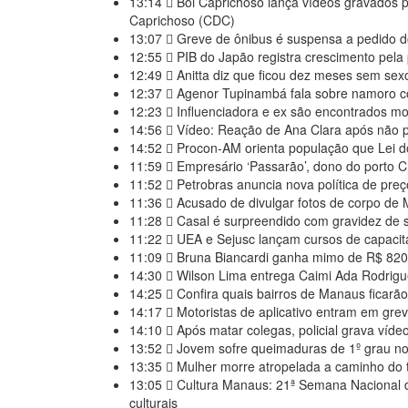
13:14
Boi Caprichoso lança vídeos gravados 
Caprichoso (CDC)
13:07
Greve de ônibus é suspensa a pedido d
12:55
PIB do Japão registra crescimento pela 
12:49
Anitta diz que ficou dez meses sem sex
12:37
Agenor Tupinambá fala sobre namoro co
12:23
Influenciadora e ex são encontrados mor
14:56
Vídeo: Reação de Ana Clara após não pe
14:52
Procon-AM orienta população que Lei do
11:59
Empresário ‘Passarão’, dono do porto 
11:52
Petrobras anuncia nova política de pre
11:36
Acusado de divulgar fotos de corpo de M
11:28
Casal é surpreendido com gravidez de sê
11:22
UEA e Sejusc lançam cursos de capacit
11:09
Bruna Biancardi ganha mimo de R$ 820 
14:30
Wilson Lima entrega Caimi Ada Rodrigue
14:25
Confira quais bairros de Manaus ficarão
14:17
Motoristas de aplicativo entram em grev
14:10
Após matar colegas, policial grava vídeo:
13:52
Jovem sofre queimaduras de 1º grau no r
13:35
Mulher morre atropelada a caminho do
13:05
Cultura Manaus: 21ª Semana Nacional 
culturais