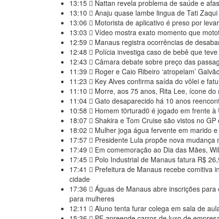
13:15
Nattan revela problema de saúde e afa
13:10
Anaju quase lambe lingua de Tati Zaqui
13:06
Motorista de aplicativo é preso por leva
13:03
Vídeo mostra exato momento que motot
12:59
Manaus registra ocorrências de desa
12:48
Polícia investiga caso de bebê que tev
12:43
Câmara debate sobre preço das passag
11:39
Roger e Caio Ribeiro ‘atropelam’ Galv
11:23
Key Alves confirma saída do vôlei e fat
11:10
Morre, aos 75 anos, Rita Lee, ícone do ro
11:04
Gato desaparecido há 10 anos reencont
10:58
Homem t0rturad0 é jogado em frente à
18:07
Shakira e Tom Cruise são vistos no GP 
18:02
Mulher joga água fervente em marido e 
17:57
Presidente Lula propõe nova mudança 
17:49
Em comemoração ao Dia das Mães, Wils
17:45
Polo Industrial de Manaus fatura R$ 26
17:41
Prefeitura de Manaus recebe comitiva in
cidade
17:36
Águas de Manaus abre inscrições para c
para mulheres
12:11
Aluno tenta furar colega em sala de au
15:36
PF apreende carros de luxo de empresa