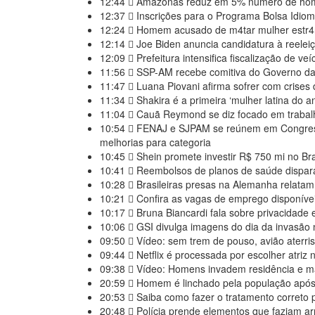
12:44
Amazonas reduz em 5% número de homic
12:37
Inscrições para o Programa Bolsa Idio
12:24
Homem acusado de m4tar mulher estr4n
12:14
Joe Biden anuncia candidatura à reele
12:09
Prefeitura intensifica fiscalização de 
11:56
SSP-AM recebe comitiva do Governo d
11:47
Luana Piovani afirma sofrer com crises
11:34
Shakira é a primeira ‘mulher latina do an
11:04
Cauã Reymond se diz focado em trabalho
10:54
FENAJ e SJPAM se reúnem em Congresso 
melhorias para categoria
10:45
Shein promete investir R$ 750 mi no Bra
10:41
Reembolsos de planos de saúde dispar
10:28
Brasileiras presas na Alemanha relatam 
10:21
Confira as vagas de emprego disponíve
10:17
Bruna Biancardi fala sobre privacidad
10:06
GSI divulga imagens do dia da invasão n
09:50
Vídeo: sem trem de pouso, avião aterri
09:44
Netflix é processada por escolher atriz
09:38
Vídeo: Homens invadem residência e m
20:59
Homem é linchado pela população após
20:53
Saiba como fazer o tratamento correto p
20:48
Polícia prende elementos que faziam ar