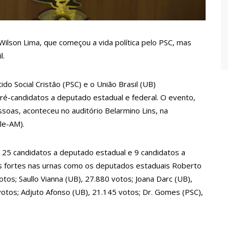
Maria da Penha ganham tradução em idioma indígena
167 vagas de emprego nesta quinta-feira, 18/5
ilson Lima, que começou a vida política pelo PSC, mas
l.
 implantação de centro integrado para atender crianças e
o Social Cristão (PSC) e o União Brasil (UB)
olência
pré-candidatos a deputado estadual e federal. O evento,
rtensão: SES-AM orienta sobre prevenção e tratamento
soas, aconteceu no auditório Belarmino Lins, na
le-AM).
entram em greve e cobram reajuste salarial de 25%
m 25 candidatos a deputado estadual e 9 candidatos a
 fortes nas urnas como os deputados estaduais Roberto
a vídeos gravados pelos dançarinos da Troup Caprichoso e Corpo
tos; Saullo Vianna (UB), 27.880 votos; Joana Darc (UB),
otos; Adjuto Afonso (UB), 21.145 votos; Dr. Gomes (PSC),
suspensa a pedido do prefeito de Manaus