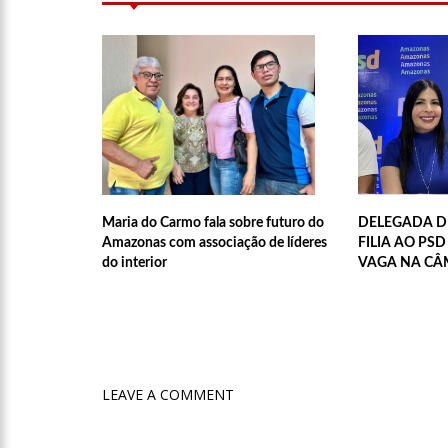
relacionamento a distância
13:03
Prefeitura de Manaus
12:56
OMS declara fim da
12:45
Fornecedores entram
Maria do Carmo fala sobre futuro do
DELEGADA D
Amazonas com associação de líderes
FILIA AO PS
11:19
Secretaria de Fazen
do interior
VAGA NA CÂ
10:58
Idosa comemora 107
10:43
Bolsonaro virá a Ma
LEAVE A COMMENT
Menezes à Prefeitura de 