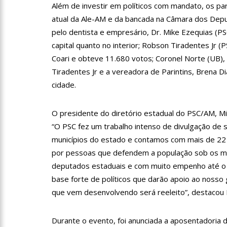
Além de investir em políticos com mandato, os 
12:55
PIB do Japão registr
atual da Ale-AM e da bancada na Câmara dos Depu
pelo dentista e empresário, Dr. Mike Ezequias (PS
capital quanto no interior; Robson Tiradentes Jr
12:49
Anitta diz que fico
Coari e obteve 11.680 votos; Coronel Norte (UB), 
Tiradentes Jr e a vereadora de Parintins, Brena 
cidade.
12:37
Agenor Tupinambá f
O presidente do diretório estadual do PSC/AM, Mil
12:23
Influenciadora e ex
“O PSC fez um trabalho intenso de divulgação de 
municípios do estado e contamos com mais de 22 
por pessoas que defendem a população sob os ma
14:56
Vídeo: Reação de An
deputados estaduais e com muito empenho até o 
put*! Nojento!”
base forte de políticos que darão apoio ao nosso
14:52
Procon-AM orienta p
que vem desenvolvendo será reeleito”, destacou M
Durante o evento, foi anunciada a aposentadoria 
11:59
Empresário ‘Passarã