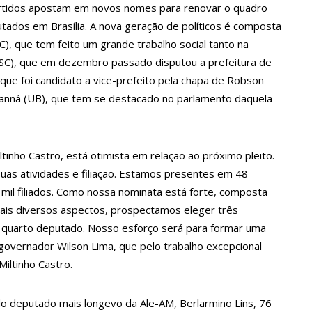
partidos apostam em novos nomes para renovar o quadro
a crescimento pela primeira vez em 3 trimestres
tados em Brasília. A nova geração de políticos é composta
C), que tem feito um grande trabalho social tanto na
 (PSC), que em dezembro passado disputou a prefeitura de
u dez meses sem sexo e revela como se sentiu
que foi candidato a vice-prefeito pela chapa de Robson
Dianná (UB), que tem se destacado no parlamento daquela
ala sobre namoro com Lucas: “Não houve traição”
tinho Castro, está otimista em relação ao próximo pleito.
 são encontrados mortos em carro no interior de SP
suas atividades e filiação. Estamos presentes em 48
mil filiados. Como nossa nominata está forte, composta
is diversos aspectos, prospectamos eleger três
a Clara após não pegar buquê em casamento viraliza: “Filho da
quarto deputado. Nosso esforço será para formar uma
 governador Wilson Lima, que pelo trabalho excepcional
opulação que Lei do Troco é válida e deve ser respeitada
iltinho Castro.
do deputado mais longevo da Ale-AM, Berlarmino Lins, 76
o’, dono do porto Chibatão, morre em São Paulo