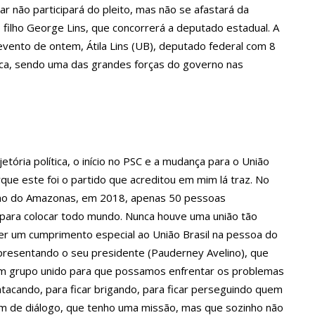
r não participará do pleito, mas não se afastará da
 o filho George Lins, que concorrerá a deputado estadual. A
ova política de preços de combustíveis
o evento de ontem, Átila Lins (UB), deputado federal com 8
tica, sendo uma das grandes forças do governo nas
 fotos de corpo de Marília Mendonça e de outros artistas mortos
o com gravidez de sêxtuplos e pai ‘passa mal’
tória política, o início no PSC e a mudança para o União
rque este foi o partido que acreditou em mim lá traz. No
m cursos de capacitação para atendimento a Pessoas com
rno do Amazonas, em 2018, apenas 50 pessoas
para colocar todo mundo. Nunca houve uma união tão
r um cumprimento especial ao União Brasil na pessoa do
ha mimo de R$ 820 de Neymar: ‘Se fez presente mesmo distante’
presentando o seu presidente (Pauderney Avelino), que
 grupo unido para que possamos enfrentar os problemas
 Caimi Ada Rodrigues Viana revitalizado à população idosa da
tacando, para ficar brigando, para ficar perseguindo quem
 de diálogo, que tenho uma missão, mas que sozinho não