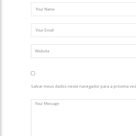
10:26
Ex-noivo de Maríli
10:15
Aos 43 anos, mulher
12:56
Virginia Fonseca men
12:46
Enfermeiros do HPS 
Freiberg, na Alemanha
12:42
Casal morre em aci
Salvar meus dados neste navegador para a próxima vez
12:35
Mãe de Paulo Gusta
12:24
Livre da Globo, Gal