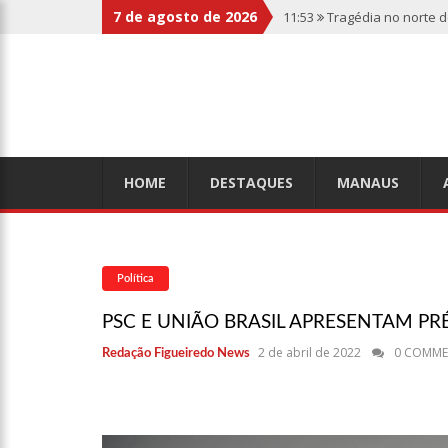
7 de agosto de 2026
11:53
Tragédia no norte 
botas penduradas na boc
11:46
Linha Direta divulg
relembre os fatos
11:39
Casal é torturado 
HOME
DESTAQUES
MANAUS
11:01
Vídeo: “Sofá voado
Política
10:32
Rússia destrói gra
PSC E UNIÃO BRASIL APRESENTAM P
2 de abril de 2022
0 COMME
Redação Figueiredo News
10:26
Estado Unidos estã
aliados
10:11
Homem é executado 