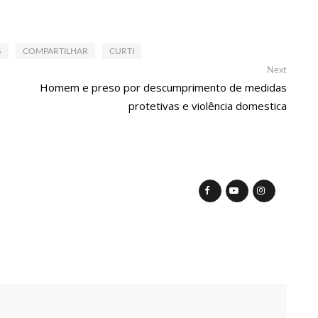
os de Manaus ficarão sem energia nesta segunda-feira (15)
S
COMPARTILHAR
CURTI
ativo entram em greve em todo o Brasil
Next
Next
post:
Homem e preso por descumprimento de medidas
protetivas e violência domestica
policial grava vídeo: “Te vejo no inferno”; assista
uras de 1º grau no rosto após celular explodir
elada a caminho do trabalho em Manaus
ª Semana Nacional de Museus conta com vasta programação em
em primeiro encontro com namorado após um ano de