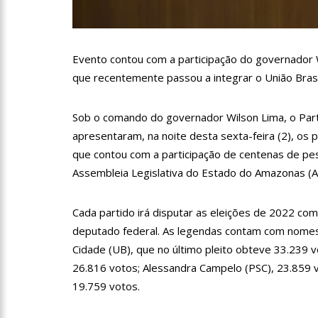
11:10
Constituição e Lei 
11:04
Sine Manaus oferta 
Evento contou com a participação do governador W
que recentemente passou a integrar o União Brasi
10:49
Wilson Lima anuncia
Sob o comando do governador Wilson Lima, o Partid
adolescentes vítimas de vi
apresentaram, na noite desta sexta-feira (2), os 
13:24
Dia Mundial da Hipe
que contou com a participação de centenas de pes
Assembleia Legislativa do Estado do Amazonas (A
adequado da doença
13:19
Professores do AM 
Cada partido irá disputar as eleições de 2022 co
deputado federal. As legendas contam com nomes
13:14
Boi Caprichoso lanç
Cidade (UB), que no último pleito obteve 33.239 vo
26.816 votos; Alessandra Campelo (PSC), 23.859 v
de Dança Caprichoso (CDC)
19.759 votos.
13:07
Greve de ônibus é 