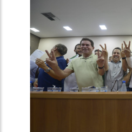
10:00
Linha Direta exibe 
15:34
Faustão deixa Band
12:49
Padrasto é pego as
12:24
Vídeo de Zezé di Ca
11:43
Postos serão fiscali
11:24
Campanha intensific