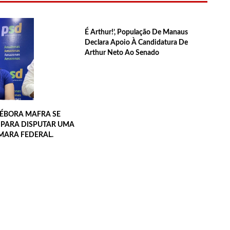
 realiza 1ª Feira Folclórica no Centro Cultural Povos da Amazônia
É Arthur!’, População De Manaus
Declara Apoio À Candidatura De
Arthur Neto Ao Senado
 emergência em saúde por mpox
 com pedido de falência das lojas Marisa
ÉBORA MAFRA SE
D PARA DISPUTAR UMA
da alerta para golpes com pagamento falso de IPVA por Pix
MARA FEDERAL.
 anos com festa temática da Barbie e encanta web
naus ainda este ano para fortalecer pré-candidatura de coronel
Manaus em 2024