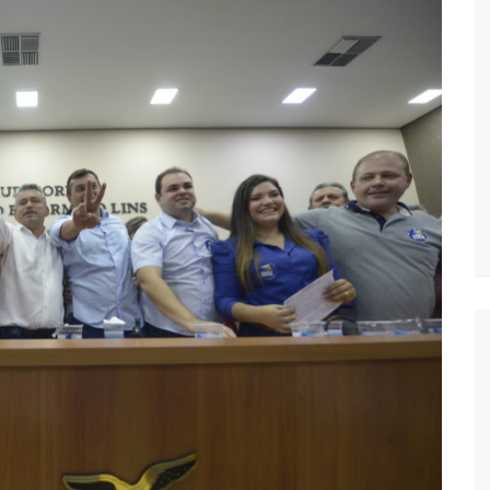
vídeo com o corpo do menino Henry Borel
 após 1 ano e meio na emissora
sinando OnlyFans de enteada: “Me via fazendo sexo”
margo desafinando viraliza e fãs lamentam: “Luto”
zados para garantir queda nos preços, diz ministro
a combate à violência sexual contra crianças