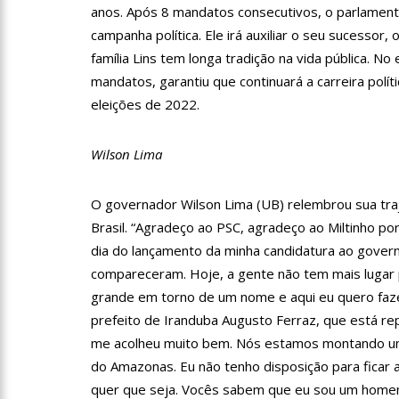
anos. Após 8 mandatos consecutivos, o parlamenta
campanha política. Ele irá auxiliar o seu sucessor,
11:52
Petrobras anuncia n
família Lins tem longa tradição na vida pública. N
mandatos, garantiu que continuará a carreira polí
eleições de 2022.
11:36
Acusado de divulgar
vira réu
Wilson Lima
11:28
Casal é surpreendid
O governador Wilson Lima (UB) relembrou sua traje
Brasil. “Agradeço ao PSC, agradeço ao Miltinho po
11:22
UEA e Sejusc lança
dia do lançamento da minha candidatura ao gove
Deficiência
compareceram. Hoje, a gente não tem mais lugar 
grande em torno de um nome e aqui eu quero faze
11:09
Bruna Biancardi gan
prefeito de Iranduba Augusto Ferraz, que está re
me acolheu muito bem. Nós estamos montando um
14:30
Wilson Lima entrega
do Amazonas. Eu não tenho disposição para ficar a
zona oeste
quer que seja. Vocês sabem que eu sou um homem