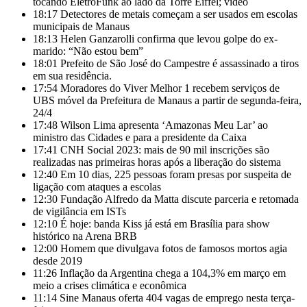
tocando EletroFunk ao lado da Torre Eiffel; vídeo
18:17
Detectores de metais começam a ser usados em escolas
municipais de Manaus
18:13
Helen Ganzarolli confirma que levou golpe do ex-
marido: “Não estou bem”
18:01
Prefeito de São José do Campestre é assassinado a tiros
em sua residência.
17:54
Moradores do Viver Melhor 1 recebem serviços de
UBS móvel da Prefeitura de Manaus a partir de segunda-feira,
24/4
17:48
Wilson Lima apresenta ‘Amazonas Meu Lar’ ao
ministro das Cidades e para a presidente da Caixa
17:41
CNH Social 2023: mais de 90 mil inscrições são
realizadas nas primeiras horas após a liberação do sistema
12:40
Em 10 dias, 225 pessoas foram presas por suspeita de
ligação com ataques a escolas
12:30
Fundação Alfredo da Matta discute parceria e retomada
de vigilância em ISTs
12:10
É hoje: banda Kiss já está em Brasília para show
histórico na Arena BRB
12:00
Homem que divulgava fotos de famosos mortos agia
desde 2019
11:26
Inflação da Argentina chega a 104,3% em março em
meio a crises climática e econômica
11:14
Sine Manaus oferta 404 vagas de emprego nesta terça-