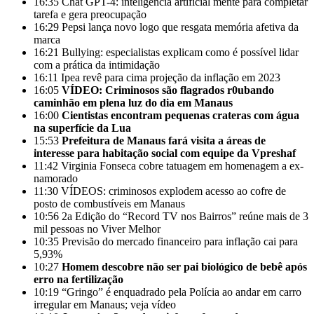
16:35
Chat GPT-4: inteligência artificial mente para completar
tarefa e gera preocupação
16:29
Pepsi lança novo logo que resgata memória afetiva da
marca
16:21
Bullying: especialistas explicam como é possível lidar
com a prática da intimidação
16:11
Ipea revê para cima projeção da inflação em 2023
16:05
VÍDEO: Criminosos são flagrados r0ubando
caminhão em plena luz do dia em Manaus
16:00
Cientistas encontram pequenas crateras com água
na superfície da Lua
15:53
Prefeitura de Manaus fará visita a áreas de
interesse para habitação social com equipe da Vpreshaf
11:42
Virginia Fonseca cobre tatuagem em homenagem a ex-
namorado
11:30
VÍDEOS: criminosos explodem acesso ao cofre de
posto de combustíveis em Manaus
10:56
2a Edição do “Record TV nos Bairros” reúne mais de 3
mil pessoas no Viver Melhor
10:35
Previsão do mercado financeiro para inflação cai para
5,93%
10:27
Homem descobre não ser pai biológico de bebê após
erro na fertilização
10:19
“Gringo” é enquadrado pela Polícia ao andar em carro
irregular em Manaus; veja vídeo