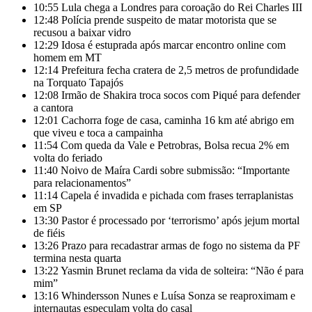
10:55
Lula chega a Londres para coroação do Rei Charles III
12:48
Polícia prende suspeito de matar motorista que se
recusou a baixar vidro
12:29
Idosa é estuprada após marcar encontro online com
homem em MT
12:14
Prefeitura fecha cratera de 2,5 metros de profundidade
na Torquato Tapajós
12:08
Irmão de Shakira troca socos com Piqué para defender
a cantora
12:01
Cachorra foge de casa, caminha 16 km até abrigo em
que viveu e toca a campainha
11:54
Com queda da Vale e Petrobras, Bolsa recua 2% em
volta do feriado
11:40
Noivo de Maíra Cardi sobre submissão: “Importante
para relacionamentos”
11:14
Capela é invadida e pichada com frases terraplanistas
em SP
13:30
Pastor é processado por ‘terrorismo’ após jejum mortal
de fiéis
13:26
Prazo para recadastrar armas de fogo no sistema da PF
termina nesta quarta
13:22
Yasmin Brunet reclama da vida de solteira: “Não é para
mim”
13:16
Whindersson Nunes e Luísa Sonza se reaproximam e
internautas especulam volta do casal