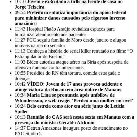
10:10
Jovem é ex3cutado a tir0s na frente de casa no
Jorge Teixeira
09:54
Prefeitura enfatiza importância do apoio federal
para minimizar danos causados pelo rigoroso inverno
amazônico
11:43
Hospital Platão Araújo revitaliza espaços para
humanizar atendimento aos pacientes
11:27
PCC seguiu família de Moro desde janeiro e alugou
imóveis na rua do senador
11:13
Conheça a história do serial killer retratado no filme “O
Estrangulador de Boston”
11:03
Biden autoriza ataque aéreo na Síria após suspeita de
ofensiva iraniana contra americanos
10:55
Presídios do RN têm tortura, comida estragada e
doenças
10:42
VÍDEO: Jovem de 17 anos provoca acidente e
atinge viatura da Rocam em área nobre de Manaus
10:34
Maria Lina se pronuncia após unfollow de
Whindersson, e web reage: ‘Perdeu uma mulher incrível’
10:24
Belo estreia como ator em série junto de Leticia
Spiller
10:13
Reunião do CAS será nesta sexta em Manaus com a
presença do ministro Geraldo Alckmin
14:37
Detran Amazonas inaugura posto de atendimento no
PAC Studio 5