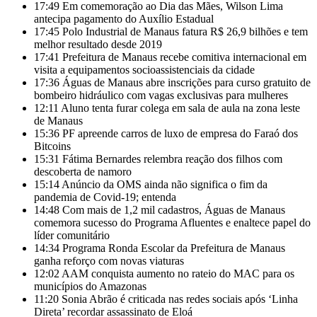
17:49
Em comemoração ao Dia das Mães, Wilson Lima
antecipa pagamento do Auxílio Estadual
17:45
Polo Industrial de Manaus fatura R$ 26,9 bilhões e tem
melhor resultado desde 2019
17:41
Prefeitura de Manaus recebe comitiva internacional em
visita a equipamentos socioassistenciais da cidade
17:36
Águas de Manaus abre inscrições para curso gratuito de
bombeiro hidráulico com vagas exclusivas para mulheres
12:11
Aluno tenta furar colega em sala de aula na zona leste
de Manaus
15:36
PF apreende carros de luxo de empresa do Faraó dos
Bitcoins
15:31
Fátima Bernardes relembra reação dos filhos com
descoberta de namoro
15:14
Anúncio da OMS ainda não significa o fim da
pandemia de Covid-19; entenda
14:48
Com mais de 1,2 mil cadastros, Águas de Manaus
comemora sucesso do Programa Afluentes e enaltece papel do
líder comunitário
14:34
Programa Ronda Escolar da Prefeitura de Manaus
ganha reforço com novas viaturas
12:02
AAM conquista aumento no rateio do MAC para os
municípios do Amazonas
11:20
Sonia Abrão é criticada nas redes sociais após ‘Linha
Direta’ recordar assassinato de Eloá