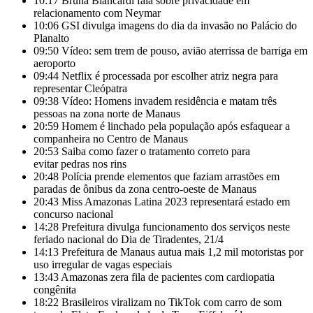
10:17
Bruna Biancardi fala sobre privacidade em
relacionamento com Neymar
10:06
GSI divulga imagens do dia da invasão no Palácio do
Planalto
09:50
Vídeo: sem trem de pouso, avião aterrissa de barriga em
aeroporto
09:44
Netflix é processada por escolher atriz negra para
representar Cleópatra
09:38
Vídeo: Homens invadem residência e matam três
pessoas na zona norte de Manaus
20:59
Homem é linchado pela população após esfaquear a
companheira no Centro de Manaus
20:53
Saiba como fazer o tratamento correto para
evitar pedras nos rins
20:48
Polícia prende elementos que faziam arrastões em
paradas de ônibus da zona centro-oeste de Manaus
20:43
Miss Amazonas Latina 2023 representará estado em
concurso nacional
14:28
Prefeitura divulga funcionamento dos serviços neste
feriado nacional do Dia de Tiradentes, 21/4
14:13
Prefeitura de Manaus autua mais 1,2 mil motoristas por
uso irregular de vagas especiais
13:43
Amazonas zera fila de pacientes com cardiopatia
congênita
18:22
Brasileiros viralizam no TikTok com carro de som