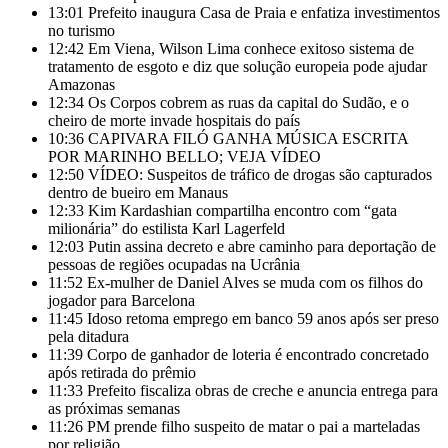
13:01
Prefeito inaugura Casa de Praia e enfatiza investimentos
no turismo
12:42
Em Viena, Wilson Lima conhece exitoso sistema de
tratamento de esgoto e diz que solução europeia pode ajudar
Amazonas
12:34
Os Corpos cobrem as ruas da capital do Sudão, e o
cheiro de morte invade hospitais do país
10:36
CAPIVARA FILÓ GANHA MÚSICA ESCRITA
POR MARINHO BELLO; VEJA VÍDEO
12:50
VÍDEO: Suspeitos de tráfico de drogas são capturados
dentro de bueiro em Manaus
12:33
Kim Kardashian compartilha encontro com “gata
milionária” do estilista Karl Lagerfeld
12:03
Putin assina decreto e abre caminho para deportação de
pessoas de regiões ocupadas na Ucrânia
11:52
Ex-mulher de Daniel Alves se muda com os filhos do
jogador para Barcelona
11:45
Idoso retoma emprego em banco 59 anos após ser preso
pela ditadura
11:39
Corpo de ganhador de loteria é encontrado concretado
após retirada do prêmio
11:33
Prefeito fiscaliza obras de creche e anuncia entrega para
as próximas semanas
11:26
PM prende filho suspeito de matar o pai a marteladas
por religião