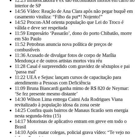
12:23
Influenciadora e ex são encontrados mortos em carro no
interior de SP
14:56
Vídeo: Reação de Ana Clara após não pegar buquê em
casamento viraliza: “Filho da put*! Nojento!”
14:52
Procon-AM orienta população que Lei do Troco é
válida e deve ser respeitada
11:59
Empresário ‘Passarão’, dono do porto Chibatão, morre
em São Paulo
11:52
Petrobras anuncia nova política de preços de
combustíveis
11:36
Acusado de divulgar fotos de corpo de Marília
Mendonça e de outros artistas mortos vira réu
11:28
Casal é surpreendido com gravidez de sêxtuplos e pai
‘passa mal’
11:22
UEA e Sejusc lançam cursos de capacitação para
atendimento a Pessoas com Deficiência
11:09
Bruna Biancardi ganha mimo de R$ 820 de Neymar:
‘Se fez presente mesmo distante’
14:30
Wilson Lima entrega Caimi Ada Rodrigues Viana
revitalizado à população idosa da zona oeste
14:25
Confira quais bairros de Manaus ficarão sem energia
nesta segunda-feira (15)
14:17
Motoristas de aplicativo entram em greve em todo o
Brasil
14:10
Após matar colegas, policial grava vídeo: “Te vejo no