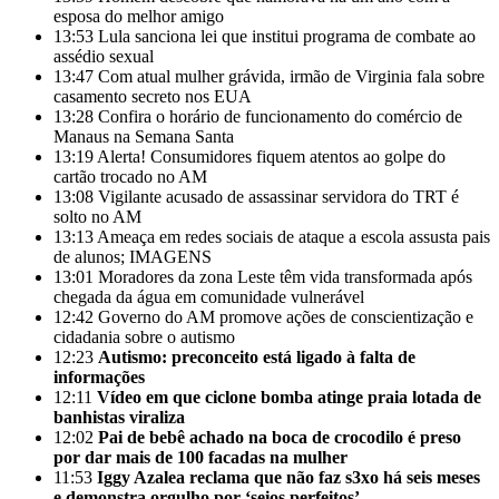
esposa do melhor amigo
13:53
Lula sanciona lei que institui programa de combate ao
assédio sexual
13:47
Com atual mulher grávida, irmão de Virginia fala sobre
casamento secreto nos EUA
13:28
Confira o horário de funcionamento do comércio de
Manaus na Semana Santa
13:19
Alerta! Consumidores fiquem atentos ao golpe do
cartão trocado no AM
13:08
Vigilante acusado de assassinar servidora do TRT é
solto no AM
13:13
Ameaça em redes sociais de ataque a escola assusta pais
de alunos; IMAGENS
13:01
Moradores da zona Leste têm vida transformada após
chegada da água em comunidade vulnerável
12:42
Governo do AM promove ações de conscientização e
cidadania sobre o autismo
12:23
Autismo: preconceito está ligado à falta de
informações
12:11
Vídeo em que ciclone bomba atinge praia lotada de
banhistas viraliza
12:02
Pai de bebê achado na boca de crocodilo é preso
por dar mais de 100 facadas na mulher
11:53
Iggy Azalea reclama que não faz s3xo há seis meses
e demonstra orgulho por ‘seios perfeitos’