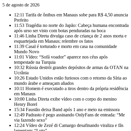
5 de agosto de 2026
12:11
Tarifa de ônibus em Manaus sobe para R$ 4,50 anuncia
Prefeito
11:53
Tragédia no norte do Japão: Cabeça humana encontrada
após urso ser visto com botas penduradas na boca
11:46
Linha Direta divulga caso de criança de 2 anos morta e
esquartejada em Manaus; relembre os fatos
11:39
Casal é torturado e morto em casa na comunidade
Mundo Novo
11:01
Vídeo: “Sofá voador” aparece nos céus após
tempestade na Turquia
10:32
Rússia destrói grandes depósitos de armas da OTAN na
Ucrânia
10:26
Estado Unidos estão furiosos com o retorno da Síria ao
mundo árabe e ameaçam aliados
10:11
Homem é executado a tiros dentro da própria residência
em Manaus
10:00
Linha Direta exibe vídeo com o corpo do menino
Henry Borel
15:34
Faustão deixa Band após 1 ano e meio na emissora
12:49
Padrasto é pego assinando OnlyFans de enteada: “Me
via fazendo sexo”
12:24
Vídeo de Zezé di Camargo desafinando viraliza e fãs
lamentam: “Luto”