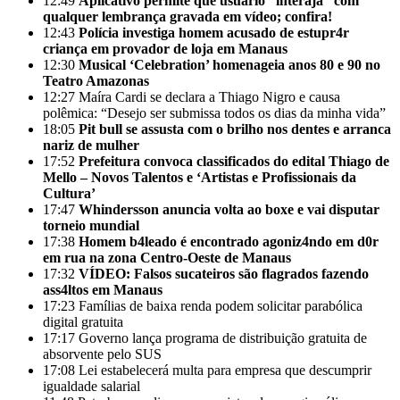
12:49
Aplicativo permite que usuário “interaja” com
qualquer lembrança gravada em vídeo; confira!
12:43
Polícia investiga homem acusado de estupr4r
criança em provador de loja em Manaus
12:30
Musical ‘Celebration’ homenageia anos 80 e 90 no
Teatro Amazonas
12:27
Maíra Cardi se declara a Thiago Nigro e causa
polêmica: “Desejo ser submissa todos os dias da minha vida”
18:05
Pit bull se assusta com o brilho nos dentes e arranca
nariz de mulher
17:52
Prefeitura convoca classificados do edital Thiago de
Mello – Novos Talentos e ‘Artistas e Profissionais da
Cultura’
17:47
Whindersson anuncia volta ao boxe e vai disputar
torneio mundial
17:38
Homem b4leado é encontrado agoniz4ndo em d0r
em rua na zona Centro-Oeste de Manaus
17:32
VÍDEO: Falsos sucateiros são flagrados fazendo
ass4ltos em Manaus
17:23
Famílias de baixa renda podem solicitar parabólica
digital gratuita
17:17
Governo lança programa de distribuição gratuita de
absorvente pelo SUS
17:08
Lei estabelecerá multa para empresa que descumprir
igualdade salarial