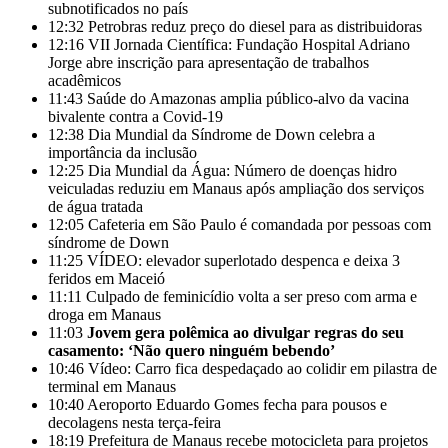
subnotificados no país
12:32
Petrobras reduz preço do diesel para as distribuidoras
12:16
VII Jornada Científica: Fundação Hospital Adriano
Jorge abre inscrição para apresentação de trabalhos
acadêmicos
11:43
Saúde do Amazonas amplia público-alvo da vacina
bivalente contra a Covid-19
12:38
Dia Mundial da Síndrome de Down celebra a
importância da inclusão
12:25
Dia Mundial da Água: Número de doenças hidro
veiculadas reduziu em Manaus após ampliação dos serviços
de água tratada
12:05
Cafeteria em São Paulo é comandada por pessoas com
síndrome de Down
11:25
VÍDEO: elevador superlotado despenca e deixa 3
feridos em Maceió
11:11
Culpado de feminicídio volta a ser preso com arma e
droga em Manaus
11:03
Jovem gera polêmica ao divulgar regras do seu
casamento: ‘Não quero ninguém bebendo’
10:46
Vídeo: Carro fica despedaçado ao colidir em pilastra de
terminal em Manaus
10:40
Aeroporto Eduardo Gomes fecha para pousos e
decolagens nesta terça-feira
18:19
Prefeitura de Manaus recebe motocicleta para projetos