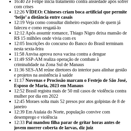
16:40
Zé Felipe inicia tratamento contra ansiedade após sofrer
com crises
12:26
VÍDEO: Chineses criam boca artificial que permite
‘beijo’ a distância entre casais
12:19
Veja como consultar dinheiro esquecido de quem já
faleceu e como resgatá-lo
12:12
Após assumir romance, Thiago Nigro deixa mansão de
R$ 15 milhões onde vivia com ex
12:05
Inscrições do concurso do Banco do Brasil terminam
nesta sexta-feira
11:58
Anvisa aprova nova vacina contra a dengue
11:49
SSP-AM realiza operação de combate à
criminalidade na Zona Sul de Manaus
11:36
SES-AM reúne diretores do interior para alinhar gestão
e projetos na assistência à saúde
11:17
Novenas e Procissão marcam o Festejo de São José,
Esposo de Maria, 2023 em Manaus
12:52
Brasil registra mais de 50 mil casos de violência contra
mulher por dia em 2022
12:45
Moraes solta mais 52 presos por atos golpistas de 8 de
janeiro
12:39
Em Atalaia do Norte, população convive com
desemprego e violência
12:33
Pai mandou filha parar de gritar horas antes de
jovem morrer coberta de larvas, diz juiz