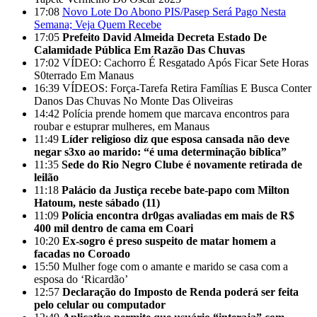
17:08
Novo Lote Do Abono PIS/Pasep Será Pago Nesta
Semana; Veja Quem Recebe
17:05
Prefeito David Almeida Decreta Estado De
Calamidade Pública Em Razão Das Chuvas
17:02
VÍDEO: Cachorro É Resgatado Após Ficar Sete Horas
S0terrado Em Manaus
16:39
VÍDEOS: Força-Tarefa Retira Famílias E Busca Conter
Danos Das Chuvas No Monte Das Oliveiras
14:42
Polícia prende homem que marcava encontros para
roubar e estuprar mulheres, em Manaus
11:49
Líder religioso diz que esposa cansada não deve
negar s3xo ao marido: “é uma determinação bíblica”
11:35
Sede do Rio Negro Clube é novamente retirada de
leilão
11:18
Palácio da Justiça recebe bate-papo com Milton
Hatoum, neste sábado (11)
11:09
Polícia encontra dr0gas avaliadas em mais de R$
400 mil dentro de cama em Coari
10:20
Ex-sogro é preso suspeito de matar homem a
facadas no Coroado
15:50
Mulher foge com o amante e marido se casa com a
esposa do ‘Ricardão’
12:57
Declaração do Imposto de Renda poderá ser feita
pelo celular ou computador