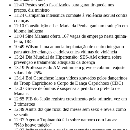
11:43
Postos serão fiscalizados para garantir queda nos
preços, diz ministro
11:24
Campanha intensifica combate à violência sexual contra
crianças
11:10
Constituição e Lei Maria da Penha ganham tradução em
idioma indígena
11:04
Sine Manaus oferta 167 vagas de emprego nesta quinta-
feira, 18/5
10:49
Wilson Lima anuncia implantação de centro integrado
para atender crianças e adolescentes vítimas de violência
13:24
Dia Mundial da Hipertensão: SES-AM orienta sobre
prevenção e tratamento adequado da doença
13:19
Professores do AM entram em greve e cobram reajuste
salarial de 25%
13:14
Boi Caprichoso lança vídeos gravados pelos dançarinos
da Troup Caprichoso e Corpo de Dança Caprichoso (CDC)
13:07
Greve de ônibus é suspensa a pedido do prefeito de
Manaus
12:55
PIB do Japão registra crescimento pela primeira vez em
3 trimestres
12:49
Anitta diz que ficou dez meses sem sexo e revela como
se sentiu
12:37
Agenor Tupinambá fala sobre namoro com Lucas:
“Não houve traição”