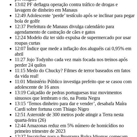
13:02
PF deflagra operação contra tráfico de drogas e
lavagem de dinheiro em Manaus
12:49
Adolescente ‘perde’ testículo após se inclinar para pegar
bola de golfe
12:37
Prefeitura de Manaus divulga calendário para
agendamento de castração de cães e gatos
12:24
Modelo diz ter sido expulsa de supermercado por usar
roupas curtas
12:07
Índice que mede a inflação dos aluguéis cai 0,95% em
abril
11:27
Jojo Todynho cada vez mais focada nos treinos após
perder 24 quilos
11:15
Medo do Chucky? Filmes de terror baseados em fatos
da vida real!
11:01
Ministério Público investiga prefeito que se casou com
adolescente de 16 anos
13:19
Calçadão de pedras portuguesas traz movimentos
sinuosos que lembram o rio, na Ponta Negra
13:15
‘Temos dinheiro para dar e vender’, desabafa Maíra
Cardi sobre fortuna com Thiago Nigro
12:51
Asteroide de 300 metros pode atingir a Terra nesta
quarta-feira (26)
12:44
Amazonas reduz em 5% número de homicídios no
primeiro trimestre de 2023
12:37
Inscrições para o Programa Bolsa Idiomas começam