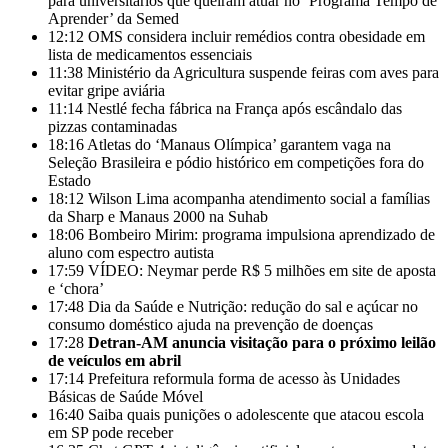
para universitários que queiram atuar no ‘Programa Tempo de
Aprender’ da Semed
12:12
OMS considera incluir remédios contra obesidade em
lista de medicamentos essenciais
11:38
Ministério da Agricultura suspende feiras com aves para
evitar gripe aviária
11:14
Nestlé fecha fábrica na França após escândalo das
pizzas contaminadas
18:16
Atletas do ‘Manaus Olímpica’ garantem vaga na
Seleção Brasileira e pódio histórico em competições fora do
Estado
18:12
Wilson Lima acompanha atendimento social a famílias
da Sharp e Manaus 2000 na Suhab
18:06
Bombeiro Mirim: programa impulsiona aprendizado de
aluno com espectro autista
17:59
VÍDEO: Neymar perde R$ 5 milhões em site de aposta
e ‘chora’
17:48
Dia da Saúde e Nutrição: redução do sal e açúcar no
consumo doméstico ajuda na prevenção de doenças
17:28
Detran-AM anuncia visitação para o próximo leilão
de veículos em abril
17:14
Prefeitura reformula forma de acesso às Unidades
Básicas de Saúde Móvel
16:40
Saiba quais punições o adolescente que atacou escola
em SP pode receber