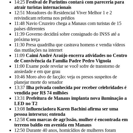
14:25
Festival de Parintins contará com pareceria para
atrair turistas internacionais
12:51
Moradores do Residencial Viver Melhor 1 e 2
reivindicam reforma nos prédios
11:48
Navio Cruzeiro chega a Manaus com turistas de 15
países diferentes
11:39
Governo decidirá sobre consignado do INSS até a
próxima terça
11:30
Presa quadrilha que castrava homens e vendia vídeos
das mutilações na internet
11:09
Caimi André Araújo encerra atividades no Centro
de Convivência da Família Padre Pedro Vignola
11:00
Exame pode revelar se você sofre de transtorno de
ansiedade e em que grau
10:46
Moro alvo de facção: veja os presos suspeitos de
planejar morte do senador
13:37
Ilha privada conhecida por receber celebridades é
vendida por R$ 74 milhões
13:31
Prefeitura de Manaus implanta nova iluminação a
LED no T2
13:08
Influenciadora Karen Bachini afirma ser uma
pessoa intersexo; entenda
12:58
Com marcas de agr3ssão, mulher é encontrada em
terreno baldio em avenida em Manaus
12:50
Durante 40 anos, homicídios de mulheres foram