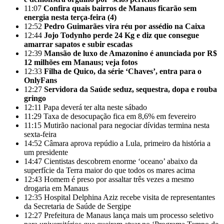
11:07
Confira quais bairros de Manaus ficarão sem
energia nesta terça-feira (4)
12:52
Pedro Guimarães vira réu por assédio na Caixa
12:44
Jojo Todynho perde 24 Kg e diz que consegue
amarrar sapatos e subir escadas
12:39
Mansão de luxo de Amazonino é anunciada por R$
12 milhões em Manaus; veja fotos
12:33
Filha de Quico, da série ‘Chaves’, entra para o
OnlyFans
12:27
Servidora da Saúde seduz, sequestra, dopa e rouba
gringo
12:11
Papa deverá ter alta neste sábado
11:29
Taxa de desocupação fica em 8,6% em fevereiro
11:15
Mutirão nacional para negociar dívidas termina nesta
sexta-feira
14:52
Câmara aprova repúdio a Lula, primeiro da história a
um presidente
14:47
Cientistas descobrem enorme ‘oceano’ abaixo da
superfície da Terra maior do que todos os mares acima
12:43
Homem é preso por assaltar três vezes a mesmo
drogaria em Manaus
12:35
Hospital Delphina Aziz recebe visita de representantes
da Secretaria de Saúde de Sergipe
12:27
Prefeitura de Manaus lança mais um processo seletivo