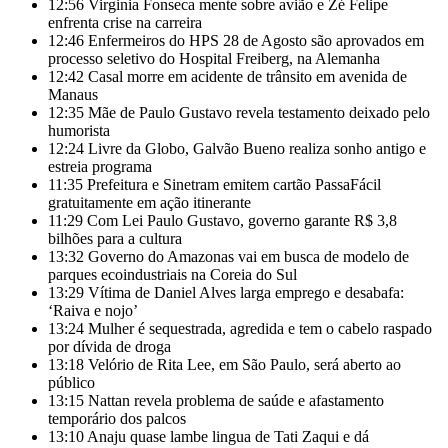
12:56
Virginia Fonseca mente sobre avião e Zé Felipe
enfrenta crise na carreira
12:46
Enfermeiros do HPS 28 de Agosto são aprovados em
processo seletivo do Hospital Freiberg, na Alemanha
12:42
Casal morre em acidente de trânsito em avenida de
Manaus
12:35
Mãe de Paulo Gustavo revela testamento deixado pelo
humorista
12:24
Livre da Globo, Galvão Bueno realiza sonho antigo e
estreia programa
11:35
Prefeitura e Sinetram emitem cartão PassaFácil
gratuitamente em ação itinerante
11:29
Com Lei Paulo Gustavo, governo garante R$ 3,8
bilhões para a cultura
13:32
Governo do Amazonas vai em busca de modelo de
parques ecoindustriais na Coreia do Sul
13:29
Vítima de Daniel Alves larga emprego e desabafa:
‘Raiva e nojo’
13:24
Mulher é sequestrada, agredida e tem o cabelo raspado
por dívida de droga
13:18
Velório de Rita Lee, em São Paulo, será aberto ao
público
13:15
Nattan revela problema de saúde e afastamento
temporário dos palcos
13:10
Anaju quase lambe lingua de Tati Zaqui e dá