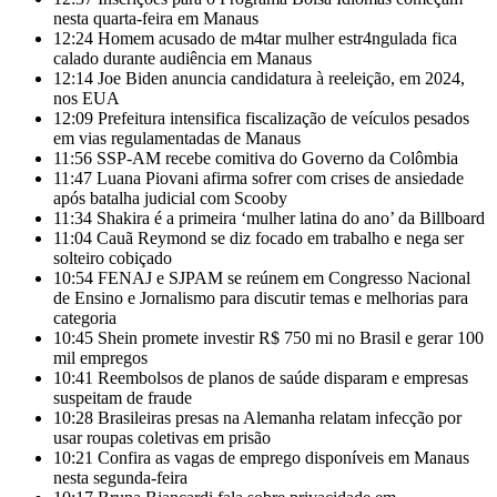
nesta quarta-feira em Manaus
12:24
Homem acusado de m4tar mulher estr4ngulada fica
calado durante audiência em Manaus
12:14
Joe Biden anuncia candidatura à reeleição, em 2024,
nos EUA
12:09
Prefeitura intensifica fiscalização de veículos pesados
em vias regulamentadas de Manaus
11:56
SSP-AM recebe comitiva do Governo da Colômbia
11:47
Luana Piovani afirma sofrer com crises de ansiedade
após batalha judicial com Scooby
11:34
Shakira é a primeira ‘mulher latina do ano’ da Billboard
11:04
Cauã Reymond se diz focado em trabalho e nega ser
solteiro cobiçado
10:54
FENAJ e SJPAM se reúnem em Congresso Nacional
de Ensino e Jornalismo para discutir temas e melhorias para
categoria
10:45
Shein promete investir R$ 750 mi no Brasil e gerar 100
mil empregos
10:41
Reembolsos de planos de saúde disparam e empresas
suspeitam de fraude
10:28
Brasileiras presas na Alemanha relatam infecção por
usar roupas coletivas em prisão
10:21
Confira as vagas de emprego disponíveis em Manaus
nesta segunda-feira