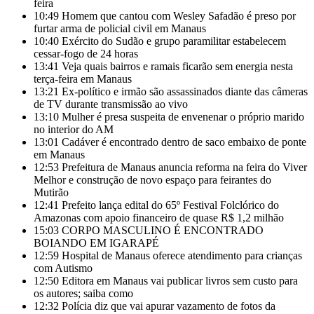
feira
10:49
Homem que cantou com Wesley Safadão é preso por
furtar arma de policial civil em Manaus
10:40
Exército do Sudão e grupo paramilitar estabelecem
cessar-fogo de 24 horas
13:41
Veja quais bairros e ramais ficarão sem energia nesta
terça-feira em Manaus
13:21
Ex-político e irmão são assassinados diante das câmeras
de TV durante transmissão ao vivo
13:10
Mulher é presa suspeita de envenenar o próprio marido
no interior do AM
13:01
Cadáver é encontrado dentro de saco embaixo de ponte
em Manaus
12:53
Prefeitura de Manaus anuncia reforma na feira do Viver
Melhor e construção de novo espaço para feirantes do
Mutirão
12:41
Prefeito lança edital do 65º Festival Folclórico do
Amazonas com apoio financeiro de quase R$ 1,2 milhão
15:03
CORPO MASCULINO É ENCONTRADO
BOIANDO EM IGARAPÉ
12:59
Hospital de Manaus oferece atendimento para crianças
com Autismo
12:50
Editora em Manaus vai publicar livros sem custo para
os autores; saiba como
12:32
Polícia diz que vai apurar vazamento de fotos da