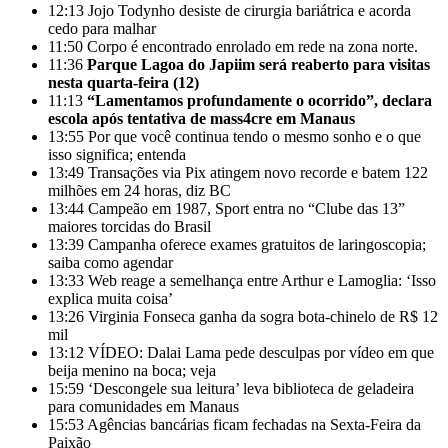
12:13
Jojo Todynho desiste de cirurgia bariátrica e acorda
cedo para malhar
11:50
Corpo é encontrado enrolado em rede na zona norte.
11:36
Parque Lagoa do Japiim será reaberto para visitas
nesta quarta-feira (12)
11:13
“Lamentamos profundamente o ocorrido”, declara
escola após tentativa de mass4cre em Manaus
13:55
Por que você continua tendo o mesmo sonho e o que
isso significa; entenda
13:49
Transações via Pix atingem novo recorde e batem 122
milhões em 24 horas, diz BC
13:44
Campeão em 1987, Sport entra no “Clube das 13”
maiores torcidas do Brasil
13:39
Campanha oferece exames gratuitos de laringoscopia;
saiba como agendar
13:33
Web reage a semelhança entre Arthur e Lamoglia: ‘Isso
explica muita coisa’
13:26
Virginia Fonseca ganha da sogra bota-chinelo de R$ 12
mil
13:12
VÍDEO: Dalai Lama pede desculpas por vídeo em que
beija menino na boca; veja
15:59
‘Descongele sua leitura’ leva biblioteca de geladeira
para comunidades em Manaus
15:53
Agências bancárias ficam fechadas na Sexta-Feira da
Paixão