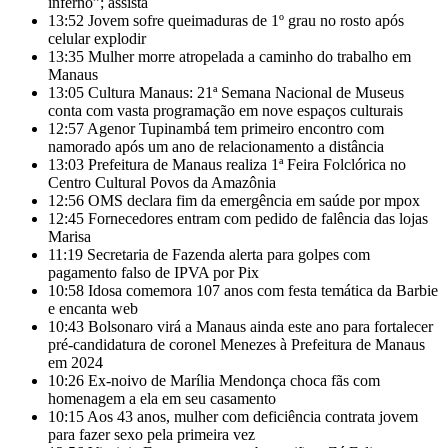
inferno”; assista
13:52
Jovem sofre queimaduras de 1º grau no rosto após
celular explodir
13:35
Mulher morre atropelada a caminho do trabalho em
Manaus
13:05
Cultura Manaus: 21ª Semana Nacional de Museus
conta com vasta programação em nove espaços culturais
12:57
Agenor Tupinambá tem primeiro encontro com
namorado após um ano de relacionamento a distância
13:03
Prefeitura de Manaus realiza 1ª Feira Folclórica no
Centro Cultural Povos da Amazônia
12:56
OMS declara fim da emergência em saúde por mpox
12:45
Fornecedores entram com pedido de falência das lojas
Marisa
11:19
Secretaria de Fazenda alerta para golpes com
pagamento falso de IPVA por Pix
10:58
Idosa comemora 107 anos com festa temática da Barbie
e encanta web
10:43
Bolsonaro virá a Manaus ainda este ano para fortalecer
pré-candidatura de coronel Menezes à Prefeitura de Manaus
em 2024
10:26
Ex-noivo de Marília Mendonça choca fãs com
homenagem a ela em seu casamento
10:15
Aos 43 anos, mulher com deficiência contrata jovem
para fazer sexo pela primeira vez