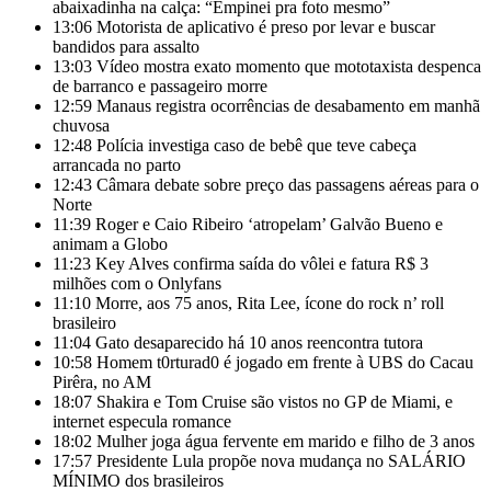
abaixadinha na calça: “Empinei pra foto mesmo”
13:06
Motorista de aplicativo é preso por levar e buscar
bandidos para assalto
13:03
Vídeo mostra exato momento que mototaxista despenca
de barranco e passageiro morre
12:59
Manaus registra ocorrências de desabamento em manhã
chuvosa
12:48
Polícia investiga caso de bebê que teve cabeça
arrancada no parto
12:43
Câmara debate sobre preço das passagens aéreas para o
Norte
11:39
Roger e Caio Ribeiro ‘atropelam’ Galvão Bueno e
animam a Globo
11:23
Key Alves confirma saída do vôlei e fatura R$ 3
milhões com o Onlyfans
11:10
Morre, aos 75 anos, Rita Lee, ícone do rock n’ roll
brasileiro
11:04
Gato desaparecido há 10 anos reencontra tutora
10:58
Homem t0rturad0 é jogado em frente à UBS do Cacau
Pirêra, no AM
18:07
Shakira e Tom Cruise são vistos no GP de Miami, e
internet especula romance
18:02
Mulher joga água fervente em marido e filho de 3 anos
17:57
Presidente Lula propõe nova mudança no SALÁRIO
MÍNIMO dos brasileiros