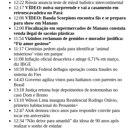
12:22
Rússia anuncia teste de míssil balístico intercontinental
12:17
VÍDEO: noiva surpreende e vai a casamento em
retroescavadeira no Pará
12:06
VÍDEO: Banda Scorpions encontra fãs e se prepara
para show em Manaus
12:00
Fiscalização em supermercados de Manaus constata
venda ilegal de sacolas plásticas
11:54
Vizinhos reclamam de gemidos e morador justifica:
“Fiz amor gostoso”
11:17
Cientistas pedem ajuda para identificar ‘animal
misterioso’ visto em parque
11:08
Inflação oficial desacelera e atinge 0,71% em março,
diz IBGE
10:59
Polícia Federal deflagra operação contra fraudes no
sistema do Fies
14:43
Governo agiliza vistos para haitianos com parentes no
Brasil
13:18
Justiça retoma hoje depoimentos de testemunhas no
caso Dom e Bruno
13:10
Wilson Lima inaugura Residencial Rodrigo Otávio,
primeiro habitacional do Prosamin+
12:47
Alok demora cinco anos para responder convite para
tocar em aniversário
12:34
“Não deixe para amanhã” diz idosa de 90 anos após
realizar o sonho de estudar