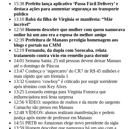
15:38
Prefeito lança aplicativo ‘Passa Fácil Delivery’ e
destaca ações para aumentar segurança no transporte
público
13:10
Babá da filha de Virginia se manifesta: “Mãe
incrível”
12:50
Homem descobre que mulher com quem namorava
online há um ano era a esposa do melhor amigo
12:39
Prefeitura de Manaus prestigia homenagem aos
blogs e portais na CMM
12:19
Fernando, da dupla com Sorocaba, relata
tratamento contra vício em remédio para dormir
14:01
Semana Santa: 25 mil pessoas devem deixar Manaus
até o domingo de Páscoa
13:47
Conheça o ‘supercarro’ do CR7 de R$ 45 milhões e
mais rápido que um fórmula 1
13:32
Gustavo ‘cowboy” é criticado por surgir sorridente
após término com Key Alves
13:25
Leonardo entrega para Virginia Fonseca que
influenciadora terá festa surpresa
12:56
VÍDEO: suspeitos de roubos e da morte do sargento
Camacho são presos em Manaus
12:48
VÍDEOS: alunos realizam manifestação e pedem
justiça após morte de professor em Manaus
14:51
PRTB no Amazonas elege novo presidente da sigla
13:59
Homem descobre que namorava há um ano com a