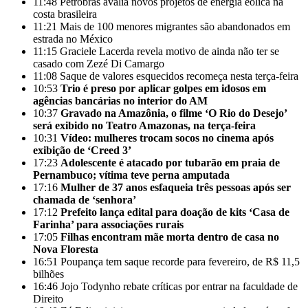
11:48
Petrobras avalia novos projetos de energia eólica na
costa brasileira
11:21
Mais de 100 menores migrantes são abandonados em
estrada no México
11:15
Graciele Lacerda revela motivo de ainda não ter se
casado com Zezé Di Camargo
11:08
Saque de valores esquecidos recomeça nesta terça-feira
10:53
Trio é preso por aplicar golpes em idosos em
agências bancárias no interior do AM
10:37
Gravado na Amazônia, o filme ‘O Rio do Desejo’
será exibido no Teatro Amazonas, na terça-feira
10:31
Vídeo: mulheres trocam socos no cinema após
exibição de ‘Creed 3’
17:23
Adolescente é atacado por tubarão em praia de
Pernambuco; vítima teve perna amputada
17:16
Mulher de 37 anos esfaqueia três pessoas após ser
chamada de ‘senhora’
17:12
Prefeito lança edital para doação de kits ‘Casa de
Farinha’ para associações rurais
17:05
Filhas encontram mãe morta dentro de casa no
Nova Floresta
16:51
Poupança tem saque recorde para fevereiro, de R$ 11,5
bilhões
16:46
Jojo Todynho rebate críticas por entrar na faculdade de
Direito