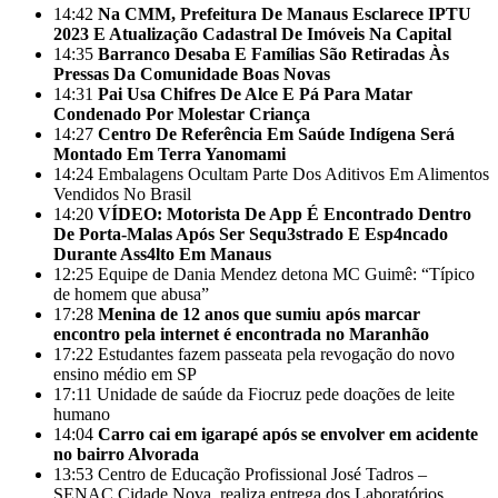
14:42
Na CMM, Prefeitura De Manaus Esclarece IPTU
2023 E Atualização Cadastral De Imóveis Na Capital
14:35
Barranco Desaba E Famílias São Retiradas Às
Pressas Da Comunidade Boas Novas
14:31
Pai Usa Chifres De Alce E Pá Para Matar
Condenado Por Molestar Criança
14:27
Centro De Referência Em Saúde Indígena Será
Montado Em Terra Yanomami
14:24
Embalagens Ocultam Parte Dos Aditivos Em Alimentos
Vendidos No Brasil
14:20
VÍDEO: Motorista De App É Encontrado Dentro
De Porta-Malas Após Ser Sequ3strado E Esp4ncado
Durante Ass4lto Em Manaus
12:25
Equipe de Dania Mendez detona MC Guimê: “Típico
de homem que abusa”
17:28
Menina de 12 anos que sumiu após marcar
encontro pela internet é encontrada no Maranhão
17:22
Estudantes fazem passeata pela revogação do novo
ensino médio em SP
17:11
Unidade de saúde da Fiocruz pede doações de leite
humano
14:04
Carro cai em igarapé após se envolver em acidente
no bairro Alvorada
13:53
Centro de Educação Profissional José Tadros –
SENAC Cidade Nova, realiza entrega dos Laboratórios