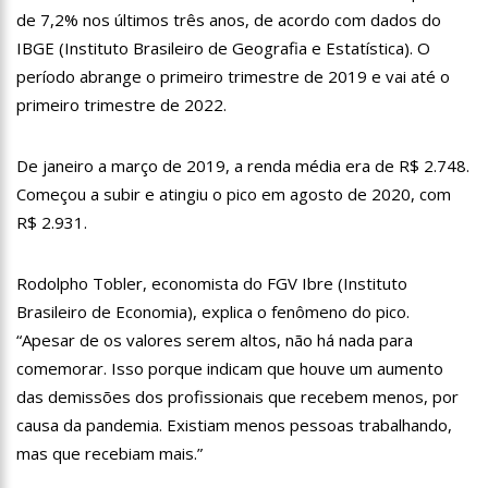
13:07
Greve de ônibus é suspensa a pedido do prefeito de
de 7,2% nos últimos três anos, de acordo com dados do
Manaus
IBGE (Instituto Brasileiro de Geografia e Estatística). O
12:55
PIB do Japão registra crescimento pela primeira vez em 3
período abrange o primeiro trimestre de 2019 e vai até o
trimestres
primeiro trimestre de 2022.
12:49
Anitta diz que ficou dez meses sem sexo e revela como se
sentiu
12:37
Agenor Tupinambá fala sobre namoro com Lucas: “Não
De janeiro a março de 2019, a renda média era de R$ 2.748.
houve traição”
Começou a subir e atingiu o pico em agosto de 2020, com
12:23
Influenciadora e ex são encontrados mortos em carro no
R$ 2.931.
interior de SP
14:56
Vídeo: Reação de Ana Clara após não pegar buquê em
casamento viraliza: “Filho da put*! Nojento!”
Rodolpho Tobler, economista do FGV Ibre (Instituto
14:52
Procon-AM orienta população que Lei do Troco é válida e
Brasileiro de Economia), explica o fenômeno do pico.
deve ser respeitada
“Apesar de os valores serem altos, não há nada para
11:59
Empresário ‘Passarão’, dono do porto Chibatão, morre em
comemorar. Isso porque indicam que houve um aumento
São Paulo
das demissões dos profissionais que recebem menos, por
11:52
Petrobras anuncia nova política de preços de combustíveis
causa da pandemia. Existiam menos pessoas trabalhando,
mas que recebiam mais.”
11:36
Acusado de divulgar fotos de corpo de Marília Mendonça e
de outros artistas mortos vira réu