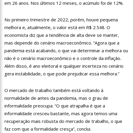
em 26 anos. Nos últimos 12 meses, o acúmulo foi de 12%.
12:57
Agenor Tupinambá tem primeiro encontro com namorado
após um ano de relacionamento a distância
13:03
Prefeitura de Manaus realiza 1ª Feira Folclórica no Centro
No primeiro trimestre de 2022, porém, houve pequena
Cultural Povos da Amazônia
melhora e, atualmente, o valor está em R$ 2.548. O
12:56
OMS declara fim da emergência em saúde por mpox
economista diz que a tendência de alta deve se manter,
mas depende do cenário macroeconômico. “Agora que a
12:45
Fornecedores entram com pedido de falência das lojas
pandemia está acabando, o que vai determinar a melhora ou
Marisa
não é o cenário macroeconômico e o controle da inflação.
11:19
Secretaria de Fazenda alerta para golpes com pagamento
falso de IPVA por Pix
Além disso, é ano eleitoral e qualquer incerteza no cenário
10:58
Idosa comemora 107 anos com festa temática da Barbie e
gera instabilidade, o que pode prejudicar essa melhora.”
encanta web
10:43
Bolsonaro virá a Manaus ainda este ano para fortalecer pré-
O mercado de trabalho também está voltando à
candidatura de coronel Menezes à Prefeitura de Manaus em 2024
normalidade de antes da pandemia, mas o grau de
10:26
Ex-noivo de Marília Mendonça choca fãs com homenagem a
ela em seu casamento
informalidade preocupa. “O que atrapalha é que a
10:15
Aos 43 anos, mulher com deficiência contrata jovem para
informalidade cresceu bastante, mas agora temos uma
fazer sexo pela primeira vez
recuperação mais robusta do mercado de trabalho, o que
12:56
Virginia Fonseca mente sobre avião e Zé Felipe enfrenta
faz com que a formalidade cresça”, conclui.
crise na carreira