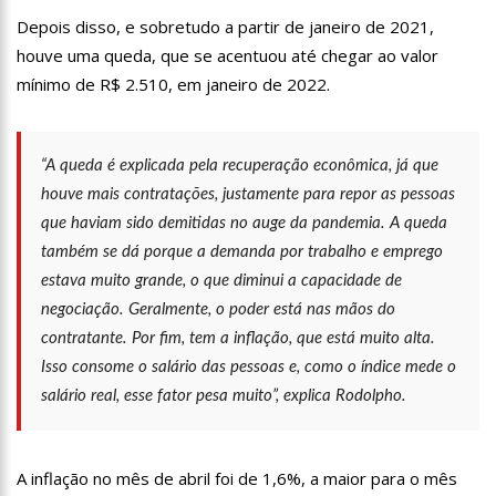
11:28
Casal é surpreendido com gravidez de sêxtuplos e pai ‘passa
Depois disso, e sobretudo a partir de janeiro de 2021,
mal’
houve uma queda, que se acentuou até chegar ao valor
11:22
UEA e Sejusc lançam cursos de capacitação para
mínimo de R$ 2.510, em janeiro de 2022.
atendimento a Pessoas com Deficiência
11:09
Bruna Biancardi ganha mimo de R$ 820 de Neymar: ‘Se fez
presente mesmo distante’
14:30
Wilson Lima entrega Caimi Ada Rodrigues Viana revitalizado
“A queda é explicada pela recuperação econômica, já que
à população idosa da zona oeste
houve mais contratações, justamente para repor as pessoas
14:25
Confira quais bairros de Manaus ficarão sem energia nesta
que haviam sido demitidas no auge da pandemia. A queda
segunda-feira (15)
também se dá porque a demanda por trabalho e emprego
14:17
Motoristas de aplicativo entram em greve em todo o Brasil
estava muito grande, o que diminui a capacidade de
negociação. Geralmente, o poder está nas mãos do
14:10
Após matar colegas, policial grava vídeo: “Te vejo no inferno”;
assista
contratante. Por fim, tem a inflação, que está muito alta.
13:52
Jovem sofre queimaduras de 1º grau no rosto após celular
Isso consome o salário das pessoas e, como o índice mede o
explodir
salário real, esse fator pesa muito”, explica Rodolpho.
13:35
Mulher morre atropelada a caminho do trabalho em Manaus
13:05
Cultura Manaus: 21ª Semana Nacional de Museus conta com
A inflação no mês de abril foi de 1,6%, a maior para o mês
vasta programação em nove espaços culturais