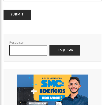
12:14
Prefeitura fecha cratera de 2,5 metros de profundidade na
Torquato Tapajós
12:08
Irmão de Shakira troca socos com Piqué para defender a
cantora
12:01
Cachorra foge de casa, caminha 16 km até abrigo em que
viveu e toca a campainha
11:54
Com queda da Vale e Petrobras, Bolsa recua 2% em volta do
feriado
Pesquisar
11:40
Noivo de Maíra Cardi sobre submissão: “Importante para
PESQUISAR
relacionamentos”
11:14
Capela é invadida e pichada com frases terraplanistas em SP
13:30
Pastor é processado por ‘terrorismo’ após jejum mortal de
fiéis
13:26
Prazo para recadastrar armas de fogo no sistema da PF
termina nesta quarta
13:22
Yasmin Brunet reclama da vida de solteira: “Não é para mim”
13:16
Whindersson Nunes e Luísa Sonza se reaproximam e