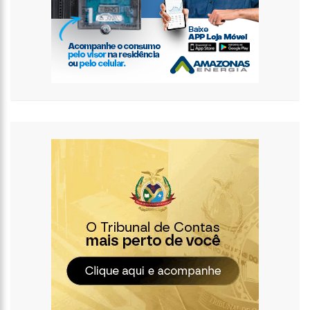
internautas especulam volta do casal
13:01
Prefeito inaugura Casa de Praia e enfatiza investimentos no
turismo
12:42
Em Viena, Wilson Lima conhece exitoso sistema de
tratamento de esgoto e diz que solução europeia pode ajudar
Amazonas
12:34
Os Corpos cobrem as ruas da capital do Sudão, e o cheiro de
morte invade hospitais do país
10:36
CAPIVARA FILÓ GANHA MÚSICA ESCRITA POR MARINHO BELLO;
VEJA VÍDEO
12:50
VÍDEO: Suspeitos de tráfico de drogas são capturados dentro
de bueiro em Manaus
12:33
Kim Kardashian compartilha encontro com “gata milionária”
do estilista Karl Lagerfeld
12:03
Putin assina decreto e abre caminho para deportação de
pessoas de regiões ocupadas na Ucrânia
11:52
Ex-mulher de Daniel Alves se muda com os filhos do jogador
para Barcelona
11:45
Idoso retoma emprego em banco 59 anos após ser preso
pela ditadura
11:39
Corpo de ganhador de loteria é encontrado concretado após