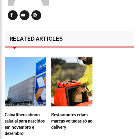
13:15
Nattan revela problema de saúde e afastamento temporário
dos palcos
13:10
Anaju quase lambe lingua de Tati Zaqui e dá abaixadinha na
calça: “Empinei pra foto mesmo”
13:06
Motorista de aplicativo é preso por levar e buscar bandidos
RELATED ARTICLES
para assalto
13:03
Vídeo mostra exato momento que mototaxista despenca de
barranco e passageiro morre
12:59
Manaus registra ocorrências de desabamento em manhã
chuvosa
12:48
Polícia investiga caso de bebê que teve cabeça arrancada no
parto
12:43
Câmara debate sobre preço das passagens aéreas para o
Norte
11:39
Roger e Caio Ribeiro ‘atropelam’ Galvão Bueno e animam a
Globo
Caixa libera abono
Restaurantes criam
11:23
Key Alves confirma saída do vôlei e fatura R$ 3 milhões com
salarial para nascidos
marcas voltadas só ao
o Onlyfans
em novembro e
delivery
11:10
Morre, aos 75 anos, Rita Lee, ícone do rock n’ roll brasileiro
dezembro