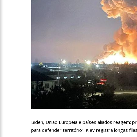
10:00
Linha Direta exibe 
15:34
Faustão deixa Band
12:49
Padrasto é pego as
12:24
Vídeo de Zezé di Ca
11:43
Postos serão fiscali
11:24
Campanha intensific
Biden, União Europeia e países aliados reagem; p
para defender território”. Kiev registra longas fi