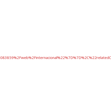
83859%2Fweb%2Finternacional%22%7D%7D%2C%22related