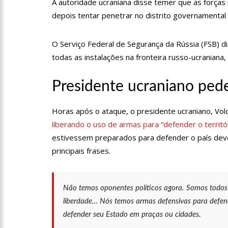
A autoridade ucraniana disse temer que as forças
14:25
Confira quais bairr
depois tentar penetrar no distrito governamental 
O Serviço Federal de Segurança da Rússia (FSB) d
14:17
Motoristas de aplic
todas as instalações na fronteira russo-ucraniana,
14:10
Após matar colegas, 
Presidente ucraniano ped
Horas após o ataque, o presidente ucraniano, Vo
13:52
Jovem sofre queimad
liberando o uso de armas para “defender o territó
estivessem preparados para defender o país dever
13:35
Mulher morre atrop
principais frases.
13:05
Cultura Manaus: 21
Não temos oponentes políticos agora. Somos todos
nove espaços culturais
liberdade… Nós temos armas defensivas para defen
defender seu Estado em praças ou cidades
.
12:57
Agenor Tupinambá t