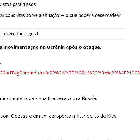
vistos para russos
çar consultas sobre a situação — o que poderia desencadear
ova política de preços de combustíveis
cia secretário-geral
 fotos de corpo de Marília Mendonça e de outros artistas mortos
 a movimentação na Ucrânia após o ataque.
o com gravidez de sêxtuplos e pai ‘passa mal’
?
%22adTagParameters%22%3A%7B%22iu%22%3A%22%2F219200
m cursos de capacitação para atendimento a Pessoas com
aticamente toda a sua fronteira com a Rússia.
ha mimo de R$ 820 de Neymar: ‘Se fez presente mesmo distante’
rson, Odessa e em um aeroporto militar perto de Kiev,
 Caimi Ada Rodrigues Viana revitalizado à população idosa da