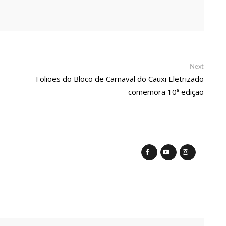
 realiza 1ª Feira Folclórica no Centro Cultural Povos da Amazônia
 emergência em saúde por mpox
Next
Next
post:
Foliões do Bloco de Carnaval do Cauxi Eletrizado
comemora 10ª edição
 com pedido de falência das lojas Marisa
da alerta para golpes com pagamento falso de IPVA por Pix
 anos com festa temática da Barbie e encanta web
naus ainda este ano para fortalecer pré-candidatura de coronel
Manaus em 2024