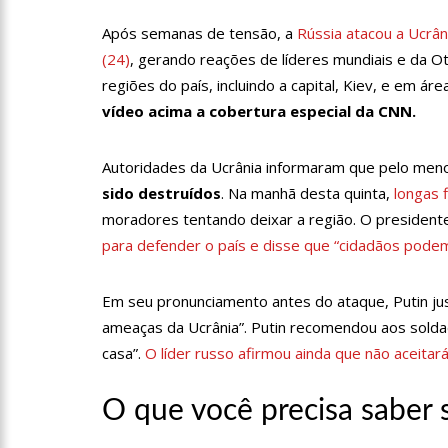
11:10
Constituição e Lei 
Após semanas de tensão, a
Rússia atacou a Ucrân
(24)
, gerando reações de líderes mundiais e da 
11:04
Sine Manaus oferta 
regiões do país, incluindo a capital, Kiev, e em ár
vídeo acima a cobertura especial da CNN.
10:49
Wilson Lima anuncia
Autoridades da Ucrânia informaram que pelo me
adolescentes vítimas de vi
sido destruídos
. Na manhã desta quinta,
longas 
13:24
Dia Mundial da Hipe
moradores tentando deixar a região. O president
adequado da doença
para defender o país e disse que “cidadãos podem 
13:19
Professores do AM 
Em seu pronunciamento antes do ataque, Putin just
ameaças da Ucrânia”. Putin recomendou aos solda
13:14
Boi Caprichoso lanç
casa”.
O líder russo afirmou ainda que não aceitar
de Dança Caprichoso (CDC)
O que você precisa saber 
13:07
Greve de ônibus é 