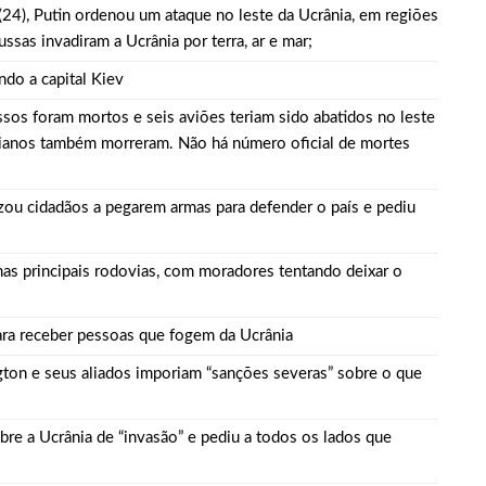
(24),
Putin ordenou um ataque no leste da Ucrânia
, em regiões
a crescimento pela primeira vez em 3 trimestres
sas invadiram a Ucrânia por terra, ar e mar;
do a capital Kiev
u dez meses sem sexo e revela como se sentiu
sos foram mortos e seis aviões teriam sido abatidos no leste
anianos também morreram. Não há número oficial de mortes
ala sobre namoro com Lucas: “Não houve traição”
zou cidadãos a pegarem armas para defender o país e pediu
 são encontrados mortos em carro no interior de SP
as principais rodovias, com moradores tentando deixar o
a Clara após não pegar buquê em casamento viraliza: “Filho da
para receber pessoas que fogem da Ucrânia
ton e seus aliados imporiam “sanções severas” sobre o que
opulação que Lei do Troco é válida e deve ser respeitada
re a Ucrânia de “invasão” e pediu a todos os lados que
o’, dono do porto Chibatão, morre em São Paulo