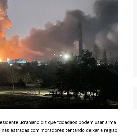
vídeo com o corpo do menino Henry Borel
 após 1 ano e meio na emissora
sinando OnlyFans de enteada: “Me via fazendo sexo”
margo desafinando viraliza e fãs lamentam: “Luto”
zados para garantir queda nos preços, diz ministro
a combate à violência sexual contra crianças
residente ucraniano diz que “cidadãos podem usar arma
las nas estradas com moradores tentando deixar a região.