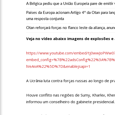
A Bélgica pediu que a União Europeia pare de emitir 
Países da Europa acionam Artigo 4º da Otan para lan
11:52
Petrobras anuncia n
uma resposta conjunta
Otan reforçará forças no flanco leste da aliança, anun
11:36
Acusado de divulgar
Veja no vídeo abaixo imagens de explosões e
vira réu
11:28
Casal é surpreendid
https://www.youtube.com/embed/tj0wwJoPWw0
embed_config=%7B%22adsConfig%22%3A%7B
lVeAnA%22%5D%7D&enablejsapi=1
11:22
UEA e Sejusc lança
Deficiência
A Ucrânia luta contra forças russas ao longo de pr
11:09
Bruna Biancardi gan
Houve conflito nas regiões de Sumy, Kharkiv, Khe
informou um conselheiro do gabinete presidencial.
14:30
Wilson Lima entrega
zona oeste