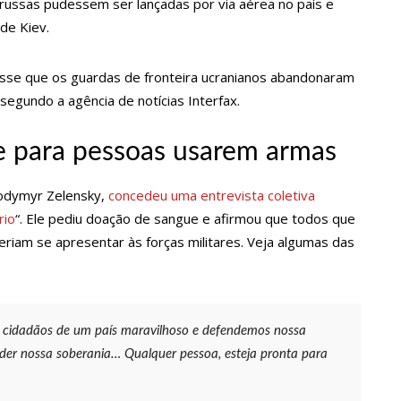
 russas pudessem ser lançadas por via aérea no país e
os de Manaus ficarão sem energia nesta segunda-feira (15)
de Kiev.
isse que os guardas de fronteira ucranianos abandonaram
ativo entram em greve em todo o Brasil
 segundo a agência de notícias Interfax.
policial grava vídeo: “Te vejo no inferno”; assista
e para pessoas usarem armas
lodymyr Zelensky,
concedeu uma entrevista coletiva
uras de 1º grau no rosto após celular explodir
rio
“. Ele pediu doação de sangue e afirmou que todos que
iam se apresentar às forças militares. Veja algumas das
elada a caminho do trabalho em Manaus
ª Semana Nacional de Museus conta com vasta programação em
 cidadãos de um país maravilhoso e defendemos nossa
der nossa soberania… Qualquer pessoa, esteja pronta para
em primeiro encontro com namorado após um ano de