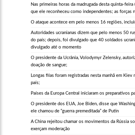
Nas primeiras horas da madrugada desta quinta-feira 
12:55
PIB do Japão registr
que ele reconheceu como independentes; as forças rus
O ataque acontece em pelo menos 16 regiões, incluin
12:49
Anitta diz que fico
Autoridades ucranianas dizem que pelo menos 50 rus
do país; depois, foi divulgado que 40 soldados ucr
divulgado até o momento
12:37
Agenor Tupinambá f
O presidente da Ucrânia, Volodymyr Zelensky,
autori
doação de sangue;
12:23
Influenciadora e ex
Longas filas foram registradas nesta manhã em Kiev
n
país;
14:56
Vídeo: Reação de An
Países da Europa Central iniciaram os preparativos 
put*! Nojento!”
O presidente dos EUA, Joe Biden, disse que Washing
ele chamou de “guerra premeditada” de Putin
14:52
Procon-AM orienta p
A China rejeitou chamar os movimentos da Rússia sob
exerçam moderação
11:59
Empresário ‘Passarã