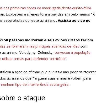
Maria da Penha ganham tradução em idioma indígena
ia nas primeiras horas da madrugada desta quinta-feira
Otan. Explosões e sirenes foram ouvidas em pelo menos 16
167 vagas de emprego nesta quinta-feira, 18/5
eas separatistas do leste ucraniano..
Assista ao vivo no
 implantação de centro integrado para atender crianças e
nos
50 pessoas morreram e seis aviões russos teriam
olência
filas se formaram nas principais avenidas de Kiev
com
rtensão: SES-AM orienta sobre prevenção e tratamento
e ucraniano, Volodymyr Zelensky,
convocou a população
utilizar armas para defender território”
.
entram em greve e cobram reajuste salarial de 25%
ificou a ação ao afirmar que a Rússia não poderia “tolerar
dos ucranianos que “larguem suas armas e voltem para
a vídeos gravados pelos dançarinos da Troup Caprichoso e Corpo
á nenhum tipo de interferência estrangeira
.
sobre o ataque
suspensa a pedido do prefeito de Manaus