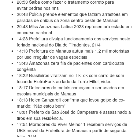
20:53
Saiba como fazer o tratamento correto para
evitar pedras nos rins
20:48
Polícia prende elementos que faziam arrastões em
paradas de ônibus da zona centro-oeste de Manaus
20:43
Miss Amazonas Latina 2023 representará estado em
concurso nacional
14:28
Prefeitura divulga funcionamento dos serviços neste
feriado nacional do Dia de Tiradentes, 21/4
14:13
Prefeitura de Manaus autua mais 1,2 mil motoristas
por uso irregular de vagas especiais
13:43
Amazonas zera fila de pacientes com cardiopatia
congênita
18:22
Brasileiros viralizam no TikTok com carro de som
tocando EletroFunk ao lado da Torre Eiffel; vídeo
18:17
Detectores de metais começam a ser usados em
escolas municipais de Manaus
18:13
Helen Ganzarolli confirma que levou golpe do ex-
marido: “Não estou bem”
18:01
Prefeito de São José do Campestre é assassinado a
tiros em sua residência.
17:54
Moradores do Viver Melhor 1 recebem serviços de
UBS móvel da Prefeitura de Manaus a partir de segunda-
feira, 24/4