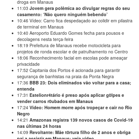
droga em Manaus
11:03
Jovem gera polêmica ao divulgar regras do seu
casamento: ‘Não quero ninguém bebendo’
10:46
Vídeo: Carro fica despedaçado ao colidir em pilastra
de terminal em Manaus
10:40
Aeroporto Eduardo Gomes fecha para pousos e
decolagens nesta terça-feira
18:19
Prefeitura de Manaus recebe motocicleta para
projetos de ronda escolar e de patrulhamento no Centro
18:06
Reconhecimento facial em escolas pode ameaçar
privacidade
17:52
Capitania dos Portos é acionada para garantir
segurança de banhistas na praia da Ponta Negra
17:36
BBB 23: Dois eliminados vão voltar para a casa;
entenda
17:31
Estelionr4tário é preso após aplicar g0lpes e
vender carros r0ubados em Manaus
17:24
Vídeo: Homem morre após tropeçar e cair no Rio
Negro
14:21
Amazonas registra 139 novos casos de Covid-19
nas últimas 24 horas
14:09
Revoltante: Mãe t0rtura filho de 2 anos e obriga
pai a assistir em Manaus; veja vídeo