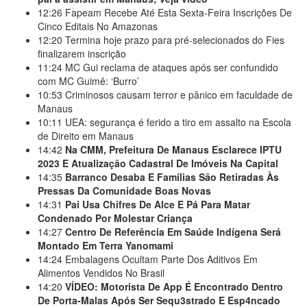
12:26
Fapeam Recebe Até Esta Sexta-Feira Inscrições De
Cinco Editais No Amazonas
12:20
Termina hoje prazo para pré-selecionados do Fies
finalizarem inscrição
11:24
MC Gui reclama de ataques após ser confundido
com MC Guimê: ‘Burro’
10:53
Criminosos causam terror e pânico em faculdade de
Manaus
10:11
UEA: segurança é ferido a tiro em assalto na Escola
de Direito em Manaus
14:42
Na CMM, Prefeitura De Manaus Esclarece IPTU
2023 E Atualização Cadastral De Imóveis Na Capital
14:35
Barranco Desaba E Famílias São Retiradas Às
Pressas Da Comunidade Boas Novas
14:31
Pai Usa Chifres De Alce E Pá Para Matar
Condenado Por Molestar Criança
14:27
Centro De Referência Em Saúde Indígena Será
Montado Em Terra Yanomami
14:24
Embalagens Ocultam Parte Dos Aditivos Em
Alimentos Vendidos No Brasil
14:20
VÍDEO: Motorista De App É Encontrado Dentro
De Porta-Malas Após Ser Sequ3strado E Esp4ncado