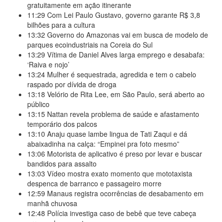
gratuitamente em ação itinerante
11:29
Com Lei Paulo Gustavo, governo garante R$ 3,8
bilhões para a cultura
13:32
Governo do Amazonas vai em busca de modelo de
parques ecoindustriais na Coreia do Sul
13:29
Vítima de Daniel Alves larga emprego e desabafa:
‘Raiva e nojo’
13:24
Mulher é sequestrada, agredida e tem o cabelo
raspado por dívida de droga
13:18
Velório de Rita Lee, em São Paulo, será aberto ao
público
13:15
Nattan revela problema de saúde e afastamento
temporário dos palcos
13:10
Anaju quase lambe lingua de Tati Zaqui e dá
abaixadinha na calça: “Empinei pra foto mesmo”
13:06
Motorista de aplicativo é preso por levar e buscar
bandidos para assalto
13:03
Vídeo mostra exato momento que mototaxista
despenca de barranco e passageiro morre
12:59
Manaus registra ocorrências de desabamento em
manhã chuvosa
12:48
Polícia investiga caso de bebê que teve cabeça