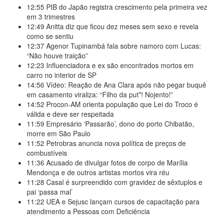
12:55
PIB do Japão registra crescimento pela primeira vez
em 3 trimestres
12:49
Anitta diz que ficou dez meses sem sexo e revela
como se sentiu
12:37
Agenor Tupinambá fala sobre namoro com Lucas:
“Não houve traição”
12:23
Influenciadora e ex são encontrados mortos em
carro no interior de SP
14:56
Vídeo: Reação de Ana Clara após não pegar buquê
em casamento viraliza: “Filho da put*! Nojento!”
14:52
Procon-AM orienta população que Lei do Troco é
válida e deve ser respeitada
11:59
Empresário ‘Passarão’, dono do porto Chibatão,
morre em São Paulo
11:52
Petrobras anuncia nova política de preços de
combustíveis
11:36
Acusado de divulgar fotos de corpo de Marília
Mendonça e de outros artistas mortos vira réu
11:28
Casal é surpreendido com gravidez de sêxtuplos e
pai ‘passa mal’
11:22
UEA e Sejusc lançam cursos de capacitação para
atendimento a Pessoas com Deficiência