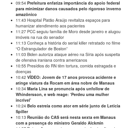
09:54
Prefeitura enfatiza importância do apoio federal
para minimizar danos causados pelo rigoroso inverno
amazônico
11:43
Hospital Platão Araújo revitaliza espaços para
humanizar atendimento aos pacientes
11:27
PCC seguiu família de Moro desde janeiro e alugou
imóveis na rua do senador
11:13
Conheça a história do serial killer retratado no filme
“O Estrangulador de Boston”
11:03
Biden autoriza ataque aéreo na Síria após suspeita
de ofensiva iraniana contra americanos
10:55
Presídios do RN têm tortura, comida estragada e
doenças
10:42
VÍDEO: Jovem de 17 anos provoca acidente e
atinge viatura da Rocam em área nobre de Manaus
10:34
Maria Lina se pronuncia após unfollow de
Whindersson, e web reage: ‘Perdeu uma mulher
incrível’
10:24
Belo estreia como ator em série junto de Leticia
Spiller
10:13
Reunião do CAS será nesta sexta em Manaus
com a presença do ministro Geraldo Alckmin