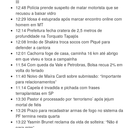
III
12:48
Polícia prende suspeito de matar motorista que se
recusou a baixar vidro
12:29
Idosa é estuprada após marcar encontro online com
homem em MT
12:14
Prefeitura fecha cratera de 2,5 metros de
profundidade na Torquato Tapajós
12:08
Irmão de Shakira troca socos com Piqué para
defender a cantora
12:01
Cachorra foge de casa, caminha 16 km até abrigo
em que viveu e toca a campainha
11:54
Com queda da Vale e Petrobras, Bolsa recua 2% em
volta do feriado
11:40
Noivo de Maíra Cardi sobre submissão: “Importante
para relacionamentos”
11:14
Capela é invadida e pichada com frases
terraplanistas em SP
13:30
Pastor é processado por ‘terrorismo’ após jejum
mortal de fiéis
13:26
Prazo para recadastrar armas de fogo no sistema da
PF termina nesta quarta
13:22
Yasmin Brunet reclama da vida de solteira: “Não é
para mim”