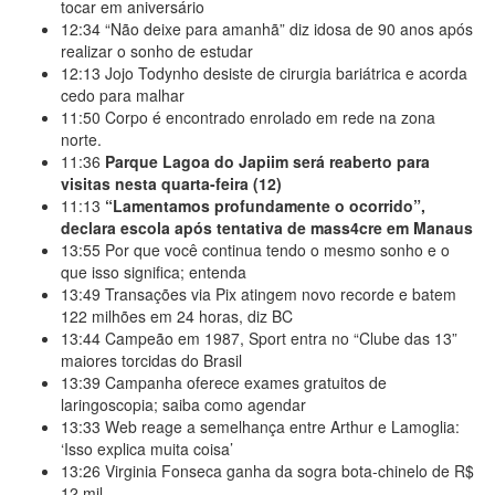
tocar em aniversário
12:34
“Não deixe para amanhã” diz idosa de 90 anos após
realizar o sonho de estudar
12:13
Jojo Todynho desiste de cirurgia bariátrica e acorda
cedo para malhar
11:50
Corpo é encontrado enrolado em rede na zona
norte.
11:36
Parque Lagoa do Japiim será reaberto para
visitas nesta quarta-feira (12)
11:13
“Lamentamos profundamente o ocorrido”,
declara escola após tentativa de mass4cre em Manaus
13:55
Por que você continua tendo o mesmo sonho e o
que isso significa; entenda
13:49
Transações via Pix atingem novo recorde e batem
122 milhões em 24 horas, diz BC
13:44
Campeão em 1987, Sport entra no “Clube das 13”
maiores torcidas do Brasil
13:39
Campanha oferece exames gratuitos de
laringoscopia; saiba como agendar
13:33
Web reage a semelhança entre Arthur e Lamoglia:
‘Isso explica muita coisa’
13:26
Virginia Fonseca ganha da sogra bota-chinelo de R$
12 mil