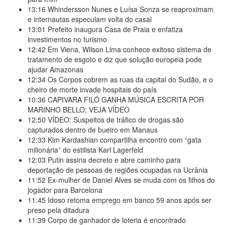
13:16
Whindersson Nunes e Luísa Sonza se reaproximam
e internautas especulam volta do casal
13:01
Prefeito inaugura Casa de Praia e enfatiza
investimentos no turismo
12:42
Em Viena, Wilson Lima conhece exitoso sistema de
tratamento de esgoto e diz que solução europeia pode
ajudar Amazonas
12:34
Os Corpos cobrem as ruas da capital do Sudão, e o
cheiro de morte invade hospitais do país
10:36
CAPIVARA FILÓ GANHA MÚSICA ESCRITA POR
MARINHO BELLO; VEJA VÍDEO
12:50
VÍDEO: Suspeitos de tráfico de drogas são
capturados dentro de bueiro em Manaus
12:33
Kim Kardashian compartilha encontro com “gata
milionária” do estilista Karl Lagerfeld
12:03
Putin assina decreto e abre caminho para
deportação de pessoas de regiões ocupadas na Ucrânia
11:52
Ex-mulher de Daniel Alves se muda com os filhos do
jogador para Barcelona
11:45
Idoso retoma emprego em banco 59 anos após ser
preso pela ditadura
11:39
Corpo de ganhador de loteria é encontrado