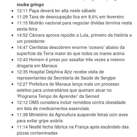
rouba gringo
12:11
Papa deverá ter alta neste sábado
11:29
Taxa de desocupação fica em 8,6% em fevereiro
11:15
Mutirão nacional para negociar dívidas termina nesta
sexta-feira
14:52
Câmara aprova repúdio a Lula, primeiro da história a
um presidente
14:47
Cientistas descobrem enorme ‘oceano’ abaixo da
superfície da Terra maior do que todos os mares acima
12:43
Homem é preso por assaltar três vezes a mesmo
drogaria em Manaus
12:35
Hospital Delphina Aziz recebe visita de
representantes da Secretaria de Saúde de Sergipe
12:27
Prefeitura de Manaus lança mais um processo
seletivo para universitários que queiram atuar no
‘Programa Tempo de Aprender’ da Semed
12:12
OMS considera incluir remédios contra obesidade
em lista de medicamentos essenciais
11:38
Ministério da Agricultura suspende feiras com aves
para evitar gripe aviária
11:14
Nestlé fecha fábrica na França após escândalo das
pizzas contaminadas