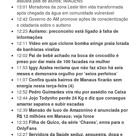
assusta pais de alunos; IMAGENS
13:01
Moradores da zona Leste têm vida transformada
após chegada da água em comunidade vulnerável
12:42
Governo do AM promove ações de conscientização
e cidadania sobre o autismo
12:23
Autismo: preconceito está ligado à falta de
informações
12:11
Vídeo em que ciclone bomba atinge praia lotada
de banhistas viraliza
12:02
Pai de bebê achado na boca de crocodilo é
preso por dar mais de 100 facadas na mulher
11:53
Iggy Azalea reclama que não faz s3xo há seis
meses e demonstra orgulho por ‘seios perfeitos’
11:07
Confira quais bairros de Manaus ficarão sem
energia nesta terça-feira (4)
12:52
Pedro Guimarães vira réu por assédio na Caixa
12:44
Jojo Todynho perde 24 Kg e diz que consegue
amarrar sapatos e subir escadas
12:39
Mansão de luxo de Amazonino é anunciada por
R$ 12 milhões em Manaus; veja fotos
12:33
Filha de Quico, da série ‘Chaves’, entra para o
OnlyFans
12:27
Servidora da Saúde seduz, sequestra, dopa e