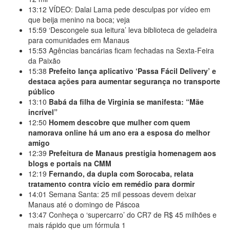
13:12
VÍDEO: Dalai Lama pede desculpas por vídeo em
que beija menino na boca; veja
15:59
‘Descongele sua leitura’ leva biblioteca de geladeira
para comunidades em Manaus
15:53
Agências bancárias ficam fechadas na Sexta-Feira
da Paixão
15:38
Prefeito lança aplicativo ‘Passa Fácil Delivery’ e
destaca ações para aumentar segurança no transporte
público
13:10
Babá da filha de Virginia se manifesta: “Mãe
incrível”
12:50
Homem descobre que mulher com quem
namorava online há um ano era a esposa do melhor
amigo
12:39
Prefeitura de Manaus prestigia homenagem aos
blogs e portais na CMM
12:19
Fernando, da dupla com Sorocaba, relata
tratamento contra vício em remédio para dormir
14:01
Semana Santa: 25 mil pessoas devem deixar
Manaus até o domingo de Páscoa
13:47
Conheça o ‘supercarro’ do CR7 de R$ 45 milhões e
mais rápido que um fórmula 1