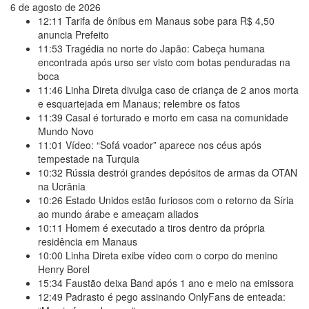
6 de agosto de 2026
12:11
Tarifa de ônibus em Manaus sobe para R$ 4,50
anuncia Prefeito
11:53
Tragédia no norte do Japão: Cabeça humana
encontrada após urso ser visto com botas penduradas na
boca
11:46
Linha Direta divulga caso de criança de 2 anos morta
e esquartejada em Manaus; relembre os fatos
11:39
Casal é torturado e morto em casa na comunidade
Mundo Novo
11:01
Vídeo: “Sofá voador” aparece nos céus após
tempestade na Turquia
10:32
Rússia destrói grandes depósitos de armas da OTAN
na Ucrânia
10:26
Estado Unidos estão furiosos com o retorno da Síria
ao mundo árabe e ameaçam aliados
10:11
Homem é executado a tiros dentro da própria
residência em Manaus
10:00
Linha Direta exibe vídeo com o corpo do menino
Henry Borel
15:34
Faustão deixa Band após 1 ano e meio na emissora
12:49
Padrasto é pego assinando OnlyFans de enteada: