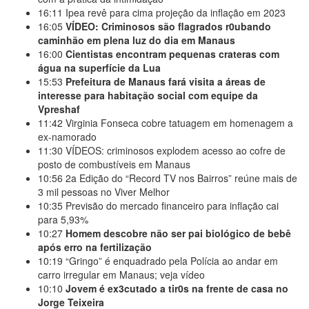
16:11
Ipea revê para cima projeção da inflação em 2023
16:05
VÍDEO: Criminosos são flagrados r0ubando
caminhão em plena luz do dia em Manaus
16:00
Cientistas encontram pequenas crateras com
água na superfície da Lua
15:53
Prefeitura de Manaus fará visita a áreas de
interesse para habitação social com equipe da
Vpreshaf
11:42
Virginia Fonseca cobre tatuagem em homenagem a
ex-namorado
11:30
VÍDEOS: criminosos explodem acesso ao cofre de
posto de combustíveis em Manaus
10:56
2a Edição do “Record TV nos Bairros” reúne mais de
3 mil pessoas no Viver Melhor
10:35
Previsão do mercado financeiro para inflação cai
para 5,93%
10:27
Homem descobre não ser pai biológico de bebê
após erro na fertilização
10:19
“Gringo” é enquadrado pela Polícia ao andar em
carro irregular em Manaus; veja vídeo
10:10
Jovem é ex3cutado a tir0s na frente de casa no
Jorge Teixeira