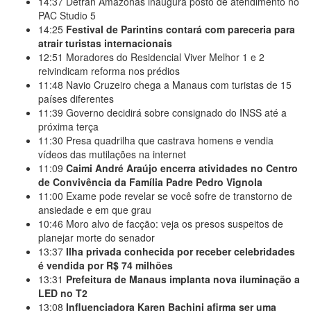
14:37
Detran Amazonas inaugura posto de atendimento no
PAC Studio 5
14:25
Festival de Parintins contará com pareceria para
atrair turistas internacionais
12:51
Moradores do Residencial Viver Melhor 1 e 2
reivindicam reforma nos prédios
11:48
Navio Cruzeiro chega a Manaus com turistas de 15
países diferentes
11:39
Governo decidirá sobre consignado do INSS até a
próxima terça
11:30
Presa quadrilha que castrava homens e vendia
vídeos das mutilações na internet
11:09
Caimi André Araújo encerra atividades no Centro
de Convivência da Família Padre Pedro Vignola
11:00
Exame pode revelar se você sofre de transtorno de
ansiedade e em que grau
10:46
Moro alvo de facção: veja os presos suspeitos de
planejar morte do senador
13:37
Ilha privada conhecida por receber celebridades
é vendida por R$ 74 milhões
13:31
Prefeitura de Manaus implanta nova iluminação a
LED no T2
13:08
Influenciadora Karen Bachini afirma ser uma