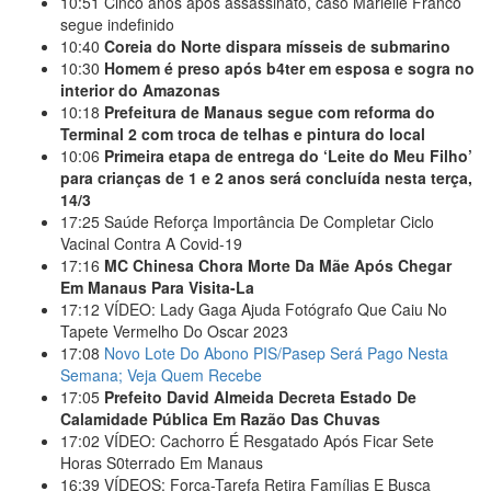
10:51
Cinco anos após assassinato, caso Marielle Franco
segue indefinido
10:40
Coreia do Norte dispara mísseis de submarino
10:30
Homem é preso após b4ter em esposa e sogra no
interior do Amazonas
10:18
Prefeitura de Manaus segue com reforma do
Terminal 2 com troca de telhas e pintura do local
10:06
Primeira etapa de entrega do ‘Leite do Meu Filho’
para crianças de 1 e 2 anos será concluída nesta terça,
14/3
17:25
Saúde Reforça Importância De Completar Ciclo
Vacinal Contra A Covid-19
17:16
MC Chinesa Chora Morte Da Mãe Após Chegar
Em Manaus Para Visita-La
17:12
VÍDEO: Lady Gaga Ajuda Fotógrafo Que Caiu No
Tapete Vermelho Do Oscar 2023
17:08
Novo Lote Do Abono PIS/Pasep Será Pago Nesta
Semana; Veja Quem Recebe
17:05
Prefeito David Almeida Decreta Estado De
Calamidade Pública Em Razão Das Chuvas
17:02
VÍDEO: Cachorro É Resgatado Após Ficar Sete
Horas S0terrado Em Manaus
16:39
VÍDEOS: Força-Tarefa Retira Famílias E Busca