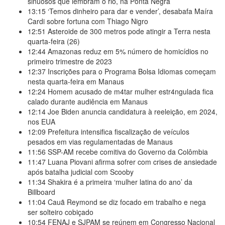
sinuosos que lembram o rio, na Ponta Negra
13:15
‘Temos dinheiro para dar e vender’, desabafa Maíra
Cardi sobre fortuna com Thiago Nigro
12:51
Asteroide de 300 metros pode atingir a Terra nesta
quarta-feira (26)
12:44
Amazonas reduz em 5% número de homicídios no
primeiro trimestre de 2023
12:37
Inscrições para o Programa Bolsa Idiomas começam
nesta quarta-feira em Manaus
12:24
Homem acusado de m4tar mulher estr4ngulada fica
calado durante audiência em Manaus
12:14
Joe Biden anuncia candidatura à reeleição, em 2024,
nos EUA
12:09
Prefeitura intensifica fiscalização de veículos
pesados em vias regulamentadas de Manaus
11:56
SSP-AM recebe comitiva do Governo da Colômbia
11:47
Luana Piovani afirma sofrer com crises de ansiedade
após batalha judicial com Scooby
11:34
Shakira é a primeira ‘mulher latina do ano’ da
Billboard
11:04
Cauã Reymond se diz focado em trabalho e nega
ser solteiro cobiçado
10:54
FENAJ e SJPAM se reúnem em Congresso Nacional