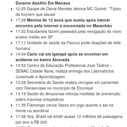
Durante Ass4lto Em Manaus
12:25
Equipe de Dania Mendez detona MC Guimê: “Típico
de homem que abusa”
17:28
Menina de 12 anos que sumiu após marcar
encontro pela internet é encontrada no Maranhão
17:22
Estudantes fazem passeata pela revogação do novo
ensino médio em SP
17:11
Unidade de saúde da Fiocruz pede doações de leite
humano
14:04
Carro cai em igarapé após se envolver em
acidente no bairro Alvorada
13:53
Centro de Educação Profissional José Tadros –
SENAC Cidade Nova, realiza entrega dos Laboratórios
Juventude e Aprendizagem
13:28
Secretaria de Saúde realiza cirurgias em pacientes
com Hanseníase no município de Eirunepé
13:19
Saúde do Amazonas reforça medidas de prevenção
sobre traumas ortopédicos
11:35
Flamengo vence Vasco em jogo quente e sai na
frente na semifinal
11:08
Voa, Brasil vai emitir quase 12 milhões de passagens
por ano a R$ 200