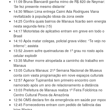
11:09
Bruna Biancardi ganha mimo de R$ 820 de Neymar:
‘Se fez presente mesmo distante’
14:30
Wilson Lima entrega Caimi Ada Rodrigues Viana
revitalizado à população idosa da zona oeste
14:25
Confira quais bairros de Manaus ficarão sem energia
nesta segunda-feira (15)
14:17
Motoristas de aplicativo entram em greve em todo o
Brasil
14:10
Após matar colegas, policial grava vídeo: “Te vejo no
inferno”; assista
13:52
Jovem sofre queimaduras de 1º grau no rosto após
celular explodir
13:35
Mulher morre atropelada a caminho do trabalho em
Manaus
13:05
Cultura Manaus: 21ª Semana Nacional de Museus
conta com vasta programação em nove espaços culturais
12:57
Agenor Tupinambá tem primeiro encontro com
namorado após um ano de relacionamento a distância
13:03
Prefeitura de Manaus realiza 1ª Feira Folclórica no
Centro Cultural Povos da Amazônia
12:56
OMS declara fim da emergência em saúde por mpox
12:45
Fornecedores entram com pedido de falência das
lojas Marisa