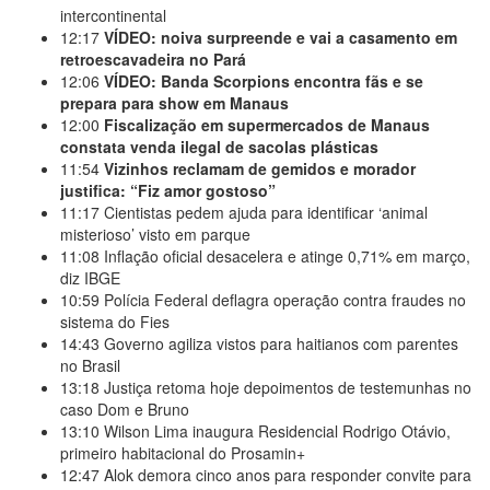
intercontinental
12:17
VÍDEO: noiva surpreende e vai a casamento em
retroescavadeira no Pará
12:06
VÍDEO: Banda Scorpions encontra fãs e se
prepara para show em Manaus
12:00
Fiscalização em supermercados de Manaus
constata venda ilegal de sacolas plásticas
11:54
Vizinhos reclamam de gemidos e morador
justifica: “Fiz amor gostoso”
11:17
Cientistas pedem ajuda para identificar ‘animal
misterioso’ visto em parque
11:08
Inflação oficial desacelera e atinge 0,71% em março,
diz IBGE
10:59
Polícia Federal deflagra operação contra fraudes no
sistema do Fies
14:43
Governo agiliza vistos para haitianos com parentes
no Brasil
13:18
Justiça retoma hoje depoimentos de testemunhas no
caso Dom e Bruno
13:10
Wilson Lima inaugura Residencial Rodrigo Otávio,
primeiro habitacional do Prosamin+
12:47
Alok demora cinco anos para responder convite para