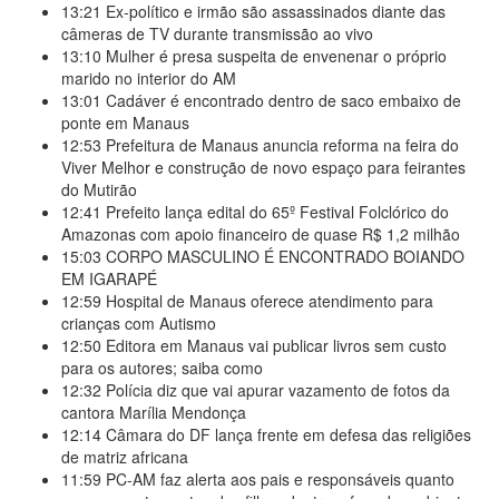
13:21
Ex-político e irmão são assassinados diante das
câmeras de TV durante transmissão ao vivo
13:10
Mulher é presa suspeita de envenenar o próprio
marido no interior do AM
13:01
Cadáver é encontrado dentro de saco embaixo de
ponte em Manaus
12:53
Prefeitura de Manaus anuncia reforma na feira do
Viver Melhor e construção de novo espaço para feirantes
do Mutirão
12:41
Prefeito lança edital do 65º Festival Folclórico do
Amazonas com apoio financeiro de quase R$ 1,2 milhão
15:03
CORPO MASCULINO É ENCONTRADO BOIANDO
EM IGARAPÉ
12:59
Hospital de Manaus oferece atendimento para
crianças com Autismo
12:50
Editora em Manaus vai publicar livros sem custo
para os autores; saiba como
12:32
Polícia diz que vai apurar vazamento de fotos da
cantora Marília Mendonça
12:14
Câmara do DF lança frente em defesa das religiões
de matriz africana
11:59
PC-AM faz alerta aos pais e responsáveis quanto