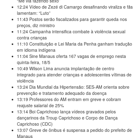
“Me via fazendo sexo”
12:24
Vídeo de Zezé di Camargo desafinando viraliza e fãs
lamentam: “Luto”
11:43
Postos serão fiscalizados para garantir queda nos
preços, diz ministro
11:24
Campanha intensifica combate à violência sexual
contra crianças
11:10
Constituição e Lei Maria da Penha ganham tradução
em idioma indígena
11:04
Sine Manaus oferta 167 vagas de emprego nesta
quinta-feira, 18/5
10:49
Wilson Lima anuncia implantação de centro
integrado para atender crianças e adolescentes vítimas de
violência
13:24
Dia Mundial da Hipertensão: SES-AM orienta sobre
prevenção e tratamento adequado da doença
13:19
Professores do AM entram em greve e cobram
reajuste salarial de 25%
13:14
Boi Caprichoso lança vídeos gravados pelos
dançarinos da Troup Caprichoso e Corpo de Dança
Caprichoso (CDC)
13:07
Greve de ônibus é suspensa a pedido do prefeito de
Manaus