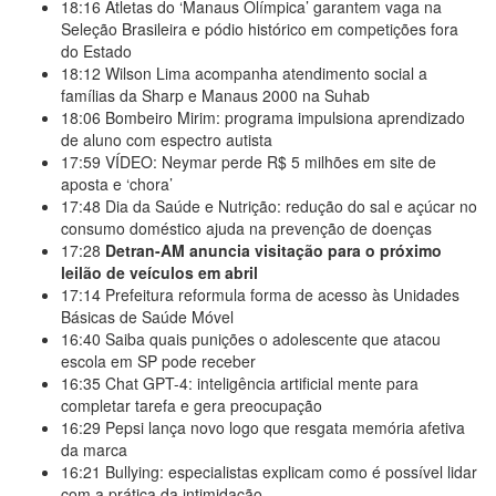
18:16
Atletas do ‘Manaus Olímpica’ garantem vaga na
Seleção Brasileira e pódio histórico em competições fora
do Estado
18:12
Wilson Lima acompanha atendimento social a
famílias da Sharp e Manaus 2000 na Suhab
18:06
Bombeiro Mirim: programa impulsiona aprendizado
de aluno com espectro autista
17:59
VÍDEO: Neymar perde R$ 5 milhões em site de
aposta e ‘chora’
17:48
Dia da Saúde e Nutrição: redução do sal e açúcar no
consumo doméstico ajuda na prevenção de doenças
17:28
Detran-AM anuncia visitação para o próximo
leilão de veículos em abril
17:14
Prefeitura reformula forma de acesso às Unidades
Básicas de Saúde Móvel
16:40
Saiba quais punições o adolescente que atacou
escola em SP pode receber
16:35
Chat GPT-4: inteligência artificial mente para
completar tarefa e gera preocupação
16:29
Pepsi lança novo logo que resgata memória afetiva
da marca
16:21
Bullying: especialistas explicam como é possível lidar
com a prática da intimidação