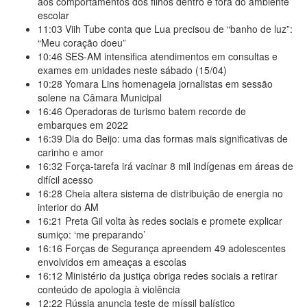
aos comportamentos dos filhos dentro e fora do ambiente
escolar
11:03
Viih Tube conta que Lua precisou de “banho de luz”:
“Meu coração doeu”
10:46
SES-AM intensifica atendimentos em consultas e
exames em unidades neste sábado (15/04)
10:28
Yomara Lins homenageia jornalistas em sessão
solene na Câmara Municipal
16:46
Operadoras de turismo batem recorde de
embarques em 2022
16:39
Dia do Beijo: uma das formas mais significativas de
carinho e amor
16:32
Força-tarefa irá vacinar 8 mil indígenas em áreas de
difícil acesso
16:28
Cheia altera sistema de distribuição de energia no
interior do AM
16:21
Preta Gil volta às redes sociais e promete explicar
sumiço: ‘me preparando’
16:16
Forças de Segurança apreendem 49 adolescentes
envolvidos em ameaças a escolas
16:12
Ministério da justiça obriga redes sociais a retirar
conteúdo de apologia à violência
12:22
Rússia anuncia teste de míssil balístico