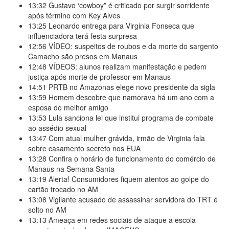
13:32
Gustavo ‘cowboy” é criticado por surgir sorridente
após término com Key Alves
13:25
Leonardo entrega para Virginia Fonseca que
influenciadora terá festa surpresa
12:56
VÍDEO: suspeitos de roubos e da morte do sargento
Camacho são presos em Manaus
12:48
VÍDEOS: alunos realizam manifestação e pedem
justiça após morte de professor em Manaus
14:51
PRTB no Amazonas elege novo presidente da sigla
13:59
Homem descobre que namorava há um ano com a
esposa do melhor amigo
13:53
Lula sanciona lei que institui programa de combate
ao assédio sexual
13:47
Com atual mulher grávida, irmão de Virginia fala
sobre casamento secreto nos EUA
13:28
Confira o horário de funcionamento do comércio de
Manaus na Semana Santa
13:19
Alerta! Consumidores fiquem atentos ao golpe do
cartão trocado no AM
13:08
Vigilante acusado de assassinar servidora do TRT é
solto no AM
13:13
Ameaça em redes sociais de ataque a escola