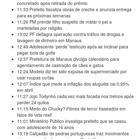
concretado após retirada do prêmio
11:33
Prefeito fiscaliza obras de creche e anuncia entrega
para as próximas semanas
11:26
PM prende filho suspeito de matar o pai a
marteladas por religião
13:02
PF deflagra operação contra tráfico de drogas e
lavagem de dinheiro em Manaus
12:49
Adolescente ‘perde’ testículo após se inclinar para
pegar bola de golfe
12:37
Prefeitura de Manaus divulga calendário para
agendamento de castração de cães e gatos
12:24
Modelo diz ter sido expulsa de supermercado por
usar roupas curtas
12:07
Índice que mede a inflação dos aluguéis cai 0,95%
em abril
11:27
Jojo Todynho cada vez mais focada nos treinos após
perder 24 quilos
11:15
Medo do Chucky? Filmes de terror baseados em
fatos da vida real!
11:01
Ministério Público investiga prefeito que se casou
com adolescente de 16 anos
13:19
Calçadão de pedras portuguesas traz movimentos