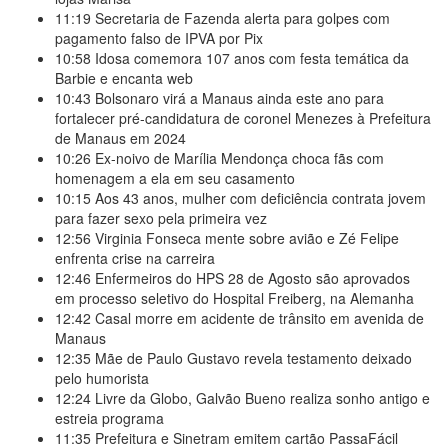
11:19
Secretaria de Fazenda alerta para golpes com
pagamento falso de IPVA por Pix
10:58
Idosa comemora 107 anos com festa temática da
Barbie e encanta web
10:43
Bolsonaro virá a Manaus ainda este ano para
fortalecer pré-candidatura de coronel Menezes à Prefeitura
de Manaus em 2024
10:26
Ex-noivo de Marília Mendonça choca fãs com
homenagem a ela em seu casamento
10:15
Aos 43 anos, mulher com deficiência contrata jovem
para fazer sexo pela primeira vez
12:56
Virginia Fonseca mente sobre avião e Zé Felipe
enfrenta crise na carreira
12:46
Enfermeiros do HPS 28 de Agosto são aprovados
em processo seletivo do Hospital Freiberg, na Alemanha
12:42
Casal morre em acidente de trânsito em avenida de
Manaus
12:35
Mãe de Paulo Gustavo revela testamento deixado
pelo humorista
12:24
Livre da Globo, Galvão Bueno realiza sonho antigo e
estreia programa
11:35
Prefeitura e Sinetram emitem cartão PassaFácil