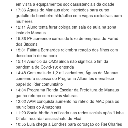
em visita a equipamentos socioassistenciais da cidade
17:36
Águas de Manaus abre inscrições para curso
gratuito de bombeiro hidráulico com vagas exclusivas para
mulheres
12:11
Aluno tenta furar colega em sala de aula na zona
leste de Manaus
15:36
PF apreende carros de luxo de empresa do Faraó
dos Bitcoins
15:31
Fátima Bernardes relembra reação dos filhos com
descoberta de namoro
15:14
Anúncio da OMS ainda não significa o fim da
pandemia de Covid-19; entenda
14:48
Com mais de 1,2 mil cadastros, Águas de Manaus
comemora sucesso do Programa Afluentes e enaltece
papel do líder comunitário
14:34
Programa Ronda Escolar da Prefeitura de Manaus
ganha reforço com novas viaturas
12:02
AAM conquista aumento no rateio do MAC para os
municípios do Amazonas
11:20
Sonia Abrão é criticada nas redes sociais após ‘Linha
Direta’ recordar assassinato de Eloá
10:55
Lula chega a Londres para coroação do Rei Charles