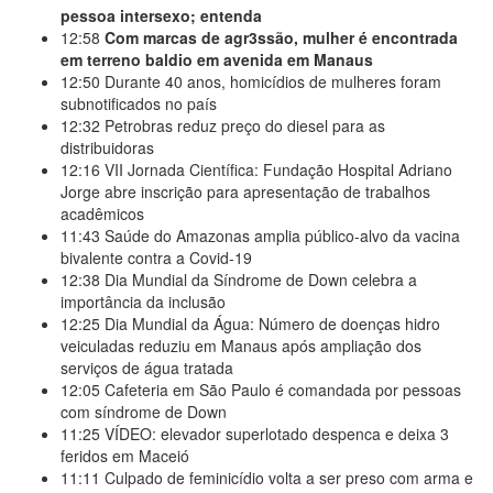
pessoa intersexo; entenda
12:58
Com marcas de agr3ssão, mulher é encontrada
em terreno baldio em avenida em Manaus
12:50
Durante 40 anos, homicídios de mulheres foram
subnotificados no país
12:32
Petrobras reduz preço do diesel para as
distribuidoras
12:16
VII Jornada Científica: Fundação Hospital Adriano
Jorge abre inscrição para apresentação de trabalhos
acadêmicos
11:43
Saúde do Amazonas amplia público-alvo da vacina
bivalente contra a Covid-19
12:38
Dia Mundial da Síndrome de Down celebra a
importância da inclusão
12:25
Dia Mundial da Água: Número de doenças hidro
veiculadas reduziu em Manaus após ampliação dos
serviços de água tratada
12:05
Cafeteria em São Paulo é comandada por pessoas
com síndrome de Down
11:25
VÍDEO: elevador superlotado despenca e deixa 3
feridos em Maceió
11:11
Culpado de feminicídio volta a ser preso com arma e