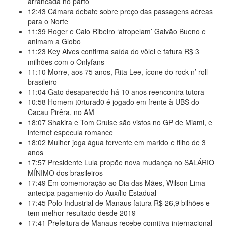
arrancada no parto
12:43
Câmara debate sobre preço das passagens aéreas
para o Norte
11:39
Roger e Caio Ribeiro ‘atropelam’ Galvão Bueno e
animam a Globo
11:23
Key Alves confirma saída do vôlei e fatura R$ 3
milhões com o Onlyfans
11:10
Morre, aos 75 anos, Rita Lee, ícone do rock n’ roll
brasileiro
11:04
Gato desaparecido há 10 anos reencontra tutora
10:58
Homem t0rturad0 é jogado em frente à UBS do
Cacau Pirêra, no AM
18:07
Shakira e Tom Cruise são vistos no GP de Miami, e
internet especula romance
18:02
Mulher joga água fervente em marido e filho de 3
anos
17:57
Presidente Lula propõe nova mudança no SALÁRIO
MÍNIMO dos brasileiros
17:49
Em comemoração ao Dia das Mães, Wilson Lima
antecipa pagamento do Auxílio Estadual
17:45
Polo Industrial de Manaus fatura R$ 26,9 bilhões e
tem melhor resultado desde 2019
17:41
Prefeitura de Manaus recebe comitiva internacional