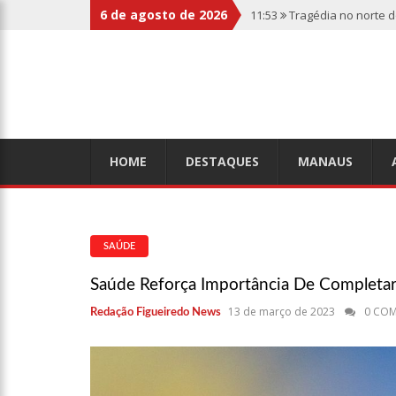
6 de agosto de 2026
11:53
Tragédia no norte 
botas penduradas na boc
11:46
Linha Direta divulg
relembre os fatos
11:39
Casal é torturado 
HOME
DESTAQUES
MANAUS
11:01
Vídeo: “Sofá voado
SAÚDE
10:32
Rússia destrói gra
Saúde Reforça Importância De Completar 
13 de março de 2023
0 CO
Redação Figueiredo News
10:26
Estado Unidos estã
aliados
10:11
Homem é executado 