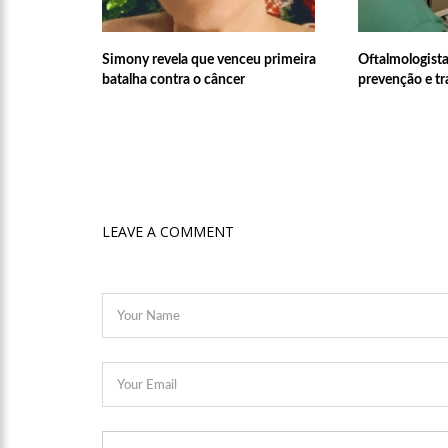
14:25
Confira quais bairr
Simony revela que venceu primeira
Oftalmologista
batalha contra o câncer
prevenção e t
14:17
Motoristas de aplic
14:10
Após matar colegas, 
13:52
Jovem sofre queimad
LEAVE A COMMENT
13:35
Mulher morre atrop
13:05
Cultura Manaus: 21
nove espaços culturais
12:57
Agenor Tupinambá t