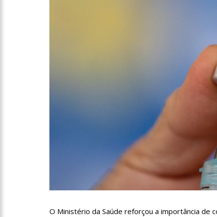
10:00
Linha Direta exibe 
15:34
Faustão deixa Band
12:49
Padrasto é pego as
12:24
Vídeo de Zezé di Ca
11:43
Postos serão fiscali
11:24
Campanha intensific
O Ministério da Saúde reforçou a importância de c