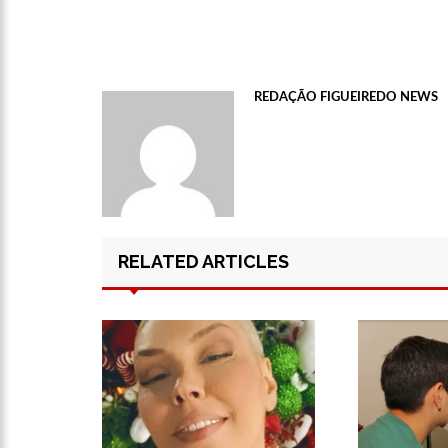
11:52
Petrobras anuncia n
REDAÇÃO FIGUEIREDO NEWS
11:36
Acusado de divulgar
vira réu
11:28
Casal é surpreendid
RELATED ARTICLES
11:22
UEA e Sejusc lança
Deficiência
11:09
Bruna Biancardi gan
14:30
Wilson Lima entrega
zona oeste