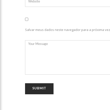
relacionamento a distância
13:03
Prefeitura de Manaus
12:56
OMS declara fim da
Salvar meus dados neste navegador para a próxima vez
12:45
Fornecedores entram
11:19
Secretaria de Fazen
10:58
Idosa comemora 107
10:43
Bolsonaro virá a Ma
Menezes à Prefeitura de 