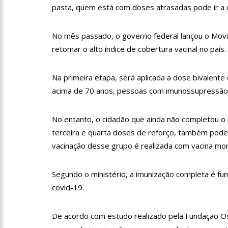
11:10
Constituição e Lei 
pasta, quem está com doses atrasadas pode ir a 
No mês passado, o governo federal lançou o Movi
11:04
Sine Manaus oferta 
retomar o alto índice de cobertura vacinal no país.
10:49
Wilson Lima anuncia
Na primeira etapa, será aplicada a dose bivalente 
adolescentes vítimas de vi
acima de 70 anos, pessoas com imunossupressão, 
13:24
Dia Mundial da Hipe
No entanto, o cidadão que ainda não completou o c
adequado da doença
terceira e quarta doses de reforço, também pode
13:19
Professores do AM 
vacinação desse grupo é realizada com vacina mo
Segundo o ministério, a imunização completa é fu
13:14
Boi Caprichoso lanç
covid-19.
de Dança Caprichoso (CDC)
13:07
Greve de ônibus é 
De acordo com estudo realizado pela Fundação Os