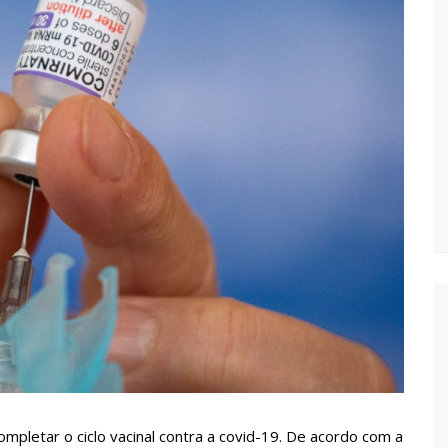
vídeo com o corpo do menino Henry Borel
 após 1 ano e meio na emissora
sinando OnlyFans de enteada: “Me via fazendo sexo”
margo desafinando viraliza e fãs lamentam: “Luto”
zados para garantir queda nos preços, diz ministro
a combate à violência sexual contra crianças
ompletar o ciclo vacinal contra a covid-19. De acordo com a