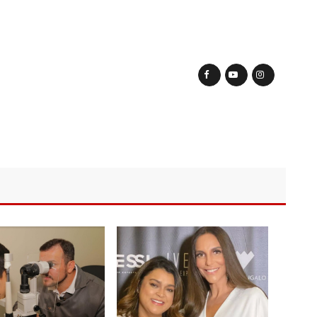
ova política de preços de combustíveis
 fotos de corpo de Marília Mendonça e de outros artistas mortos
o com gravidez de sêxtuplos e pai ‘passa mal’
m cursos de capacitação para atendimento a Pessoas com
ha mimo de R$ 820 de Neymar: ‘Se fez presente mesmo distante’
 Caimi Ada Rodrigues Viana revitalizado à população idosa da