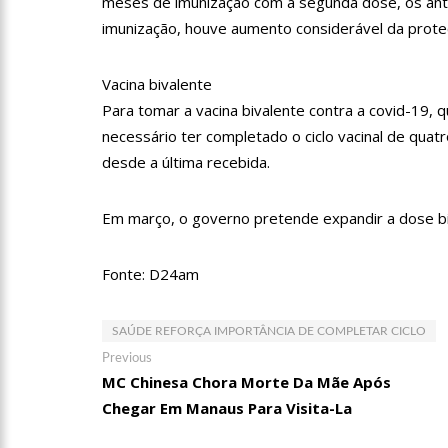
meses de imunização com a segunda dose, os anti
imunização, houve aumento considerável da proteç
12:55
PIB do Japão registr
Vacina bivalente
12:49
Anitta diz que fico
Para tomar a vacina bivalente contra a covid-19, q
necessário ter completado o ciclo vacinal de qua
desde a última recebida.
12:37
Agenor Tupinambá f
Em março, o governo pretende expandir a dose bi
12:23
Influenciadora e ex
Fonte: D24am
14:56
Vídeo: Reação de An
SAÚDE REFORÇA IMPORTÂNCIA DE COMPLETAR CICLO
put*! Nojento!”
Navegação
Previous
Previous
14:52
Procon-AM orienta p
post:
MC Chinesa Chora Morte Da Mãe Após
de
Chegar Em Manaus Para Visita-La
Post
11:59
Empresário ‘Passarã