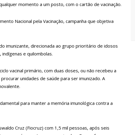
Maria da Penha ganham tradução em idioma indígena
qualquer momento a um posto, com o cartão de vacinação.
mento Nacional pela Vacinação, campanha que objetiva
167 vagas de emprego nesta quinta-feira, 18/5
 implantação de centro integrado para atender crianças e
do imunizante, direcionada ao grupo prioritário de idosos
olência
indígenas e quilombolas.
rtensão: SES-AM orienta sobre prevenção e tratamento
iclo vacinal primário, com duas doses, ou não recebeu a
 procurar unidades de saúde para ser imunizado. A
entram em greve e cobram reajuste salarial de 25%
novalente.
ndamental para manter a memória imunológica contra a
a vídeos gravados pelos dançarinos da Troup Caprichoso e Corpo
suspensa a pedido do prefeito de Manaus
waldo Cruz (Fiocruz) com 1,5 mil pessoas, após seis