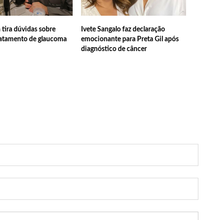
os de Manaus ficarão sem energia nesta segunda-feira (15)
 tira dúvidas sobre
Ivete Sangalo faz declaração
ratamento de glaucoma
emocionante para Preta Gil após
ativo entram em greve em todo o Brasil
diagnóstico de câncer
policial grava vídeo: “Te vejo no inferno”; assista
uras de 1º grau no rosto após celular explodir
elada a caminho do trabalho em Manaus
ª Semana Nacional de Museus conta com vasta programação em
em primeiro encontro com namorado após um ano de