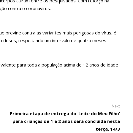
corpos caíram entre os pesquisados. Com reforço na
ão contra o coronavírus.
a crescimento pela primeira vez em 3 trimestres
u dez meses sem sexo e revela como se sentiu
ue previne contra as variantes mais perigosas do vírus, é
tro doses, respeitando um intervalo de quatro meses
ala sobre namoro com Lucas: “Não houve traição”
valente para toda a população acima de 12 anos de idade
 são encontrados mortos em carro no interior de SP
a Clara após não pegar buquê em casamento viraliza: “Filho da
Next
Next
opulação que Lei do Troco é válida e deve ser respeitada
post:
Primeira etapa de entrega do ‘Leite do Meu Filho’
para crianças de 1 e 2 anos será concluída nesta
terça, 14/3
o’, dono do porto Chibatão, morre em São Paulo