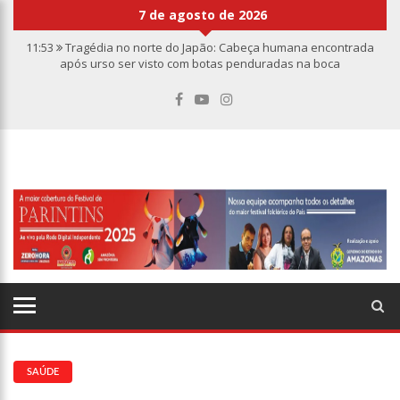
7 de agosto de 2026
11:53
Tragédia no norte do Japão: Cabeça humana encontrada
após urso ser visto com botas penduradas na boca
11:46
Linha Direta divulga caso de criança de 2 anos morta e
esquartejada em Manaus; relembre os fatos
11:39
Casal é torturado e morto em casa na comunidade Mundo
Novo
11:01
Vídeo: “Sofá voador” aparece nos céus após tempestade na
Turquia
10:32
Rússia destrói grandes depósitos de armas da OTAN na
Ucrânia
10:26
Estado Unidos estão furiosos com o retorno da Síria ao
mundo árabe e ameaçam aliados
10:11
Homem é executado a tiros dentro da própria residência em
Manaus
10:00
Linha Direta exibe vídeo com o corpo do menino Henry Borel
15:34
Faustão deixa Band após 1 ano e meio na emissora
SAÚDE