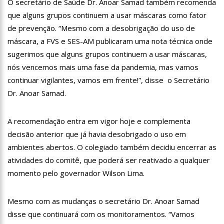
O secretário de Saúde Dr. Anoar Samad também recomenda
11:28
Casal é surpreendido com gravidez de sêxtuplos e pai ‘passa
que alguns grupos continuem a usar máscaras como fator
mal’
de prevenção. “Mesmo com a desobrigação do uso de
11:22
UEA e Sejusc lançam cursos de capacitação para
atendimento a Pessoas com Deficiência
máscara, a FVS e SES-AM publicaram uma nota técnica onde
11:09
Bruna Biancardi ganha mimo de R$ 820 de Neymar: ‘Se fez
sugerimos que alguns grupos continuem a usar máscaras,
presente mesmo distante’
nós vencemos mais uma fase da pandemia, mas vamos
14:30
Wilson Lima entrega Caimi Ada Rodrigues Viana revitalizado
continuar vigilantes, vamos em frente!”, disse o Secretário
à população idosa da zona oeste
Dr. Anoar Samad.
14:25
Confira quais bairros de Manaus ficarão sem energia nesta
segunda-feira (15)
14:17
Motoristas de aplicativo entram em greve em todo o Brasil
A recomendação entra em vigor hoje e complementa
decisão anterior que já havia desobrigado o uso em
14:10
Após matar colegas, policial grava vídeo: “Te vejo no inferno”;
ambientes abertos. O colegiado também decidiu encerrar as
assista
atividades do comitê, que poderá ser reativado a qualquer
13:52
Jovem sofre queimaduras de 1º grau no rosto após celular
momento pelo governador Wilson Lima.
explodir
13:35
Mulher morre atropelada a caminho do trabalho em Manaus
Mesmo com as mudanças o secretário Dr. Anoar Samad
13:05
Cultura Manaus: 21ª Semana Nacional de Museus conta com
disse que continuará com os monitoramentos. “Vamos
vasta programação em nove espaços culturais