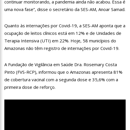
continuar monitorando, a pandemia ainda não acabou. Essa é
12:57
Agenor Tupinambá tem primeiro encontro com namorado
uma nova fase”, disse o secretário da SES-AM, Anoar Samad.
após um ano de relacionamento a distância
13:03
Prefeitura de Manaus realiza 1ª Feira Folclórica no Centro
Cultural Povos da Amazônia
Quanto às internações por Covid-19, a SES-AM aponta que a
12:56
OMS declara fim da emergência em saúde por mpox
ocupação de leitos clínicos está em 12% e de Unidades de
Terapia Intensiva (UTI) em 22%. Hoje, 58 municípios do
12:45
Fornecedores entram com pedido de falência das lojas
Amazonas não têm registro de internações por Covid-19.
Marisa
11:19
Secretaria de Fazenda alerta para golpes com pagamento
falso de IPVA por Pix
A Fundação de Vigilância em Saúde Dra. Rosemary Costa
10:58
Idosa comemora 107 anos com festa temática da Barbie e
Pinto (FVS-RCP), informou que o Amazonas apresenta 81%
encanta web
de cobertura vacinal com a segunda dose e 35,6% com a
10:43
Bolsonaro virá a Manaus ainda este ano para fortalecer pré-
primeira dose de reforço.
candidatura de coronel Menezes à Prefeitura de Manaus em 2024
10:26
Ex-noivo de Marília Mendonça choca fãs com homenagem a
ela em seu casamento
10:15
Aos 43 anos, mulher com deficiência contrata jovem para
fazer sexo pela primeira vez
12:56
Virginia Fonseca mente sobre avião e Zé Felipe enfrenta
crise na carreira