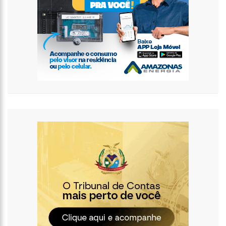
retirada do prêmio
11:33
Prefeito fiscaliza obras de creche e anuncia entrega para as
próximas semanas
11:26
PM prende filho suspeito de matar o pai a marteladas por
religião
13:02
PF deflagra operação contra tráfico de drogas e lavagem de
dinheiro em Manaus
12:49
Adolescente ‘perde’ testículo após se inclinar para pegar bola
de golfe
12:37
Prefeitura de Manaus divulga calendário para agendamento
de castração de cães e gatos
12:24
Modelo diz ter sido expulsa de supermercado por usar
roupas curtas
12:07
Índice que mede a inflação dos aluguéis cai 0,95% em abril
11:27
Jojo Todynho cada vez mais focada nos treinos após perder
24 quilos
11:15
Medo do Chucky? Filmes de terror baseados em fatos da
vida real!
11:01
Ministério Público investiga prefeito que se casou com