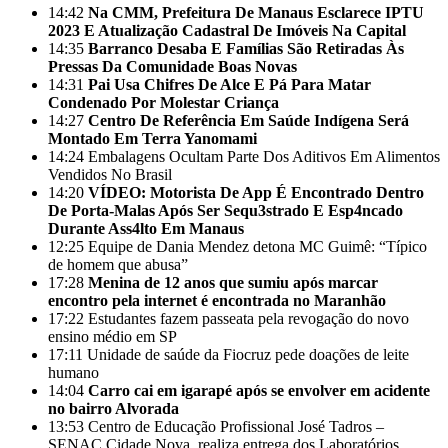
14:42
Na CMM, Prefeitura De Manaus Esclarece IPTU
2023 E Atualização Cadastral De Imóveis Na Capital
14:35
Barranco Desaba E Famílias São Retiradas Às
Pressas Da Comunidade Boas Novas
14:31
Pai Usa Chifres De Alce E Pá Para Matar
Condenado Por Molestar Criança
14:27
Centro De Referência Em Saúde Indígena Será
Montado Em Terra Yanomami
14:24
Embalagens Ocultam Parte Dos Aditivos Em Alimentos
Vendidos No Brasil
14:20
VÍDEO: Motorista De App É Encontrado Dentro
De Porta-Malas Após Ser Sequ3strado E Esp4ncado
Durante Ass4lto Em Manaus
12:25
Equipe de Dania Mendez detona MC Guimê: “Típico
de homem que abusa”
17:28
Menina de 12 anos que sumiu após marcar
encontro pela internet é encontrada no Maranhão
17:22
Estudantes fazem passeata pela revogação do novo
ensino médio em SP
17:11
Unidade de saúde da Fiocruz pede doações de leite
humano
14:04
Carro cai em igarapé após se envolver em acidente
no bairro Alvorada
13:53
Centro de Educação Profissional José Tadros –
SENAC Cidade Nova, realiza entrega dos Laboratórios