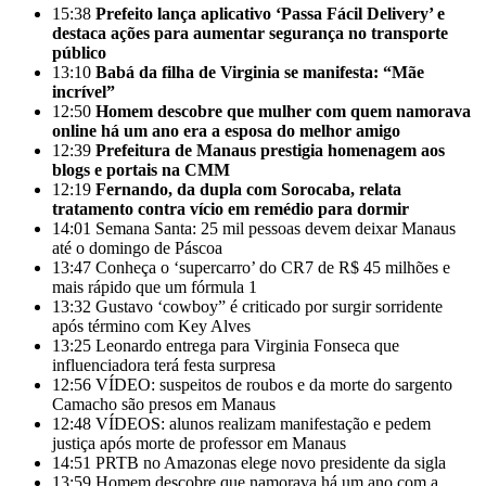
15:38
Prefeito lança aplicativo ‘Passa Fácil Delivery’ e
destaca ações para aumentar segurança no transporte
público
13:10
Babá da filha de Virginia se manifesta: “Mãe
incrível”
12:50
Homem descobre que mulher com quem namorava
online há um ano era a esposa do melhor amigo
12:39
Prefeitura de Manaus prestigia homenagem aos
blogs e portais na CMM
12:19
Fernando, da dupla com Sorocaba, relata
tratamento contra vício em remédio para dormir
14:01
Semana Santa: 25 mil pessoas devem deixar Manaus
até o domingo de Páscoa
13:47
Conheça o ‘supercarro’ do CR7 de R$ 45 milhões e
mais rápido que um fórmula 1
13:32
Gustavo ‘cowboy” é criticado por surgir sorridente
após término com Key Alves
13:25
Leonardo entrega para Virginia Fonseca que
influenciadora terá festa surpresa
12:56
VÍDEO: suspeitos de roubos e da morte do sargento
Camacho são presos em Manaus
12:48
VÍDEOS: alunos realizam manifestação e pedem
justiça após morte de professor em Manaus
14:51
PRTB no Amazonas elege novo presidente da sigla
13:59
Homem descobre que namorava há um ano com a