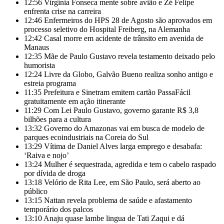
12:56
Virginia Fonseca mente sobre avião e Zé Felipe
enfrenta crise na carreira
12:46
Enfermeiros do HPS 28 de Agosto são aprovados em
processo seletivo do Hospital Freiberg, na Alemanha
12:42
Casal morre em acidente de trânsito em avenida de
Manaus
12:35
Mãe de Paulo Gustavo revela testamento deixado pelo
humorista
12:24
Livre da Globo, Galvão Bueno realiza sonho antigo e
estreia programa
11:35
Prefeitura e Sinetram emitem cartão PassaFácil
gratuitamente em ação itinerante
11:29
Com Lei Paulo Gustavo, governo garante R$ 3,8
bilhões para a cultura
13:32
Governo do Amazonas vai em busca de modelo de
parques ecoindustriais na Coreia do Sul
13:29
Vítima de Daniel Alves larga emprego e desabafa:
‘Raiva e nojo’
13:24
Mulher é sequestrada, agredida e tem o cabelo raspado
por dívida de droga
13:18
Velório de Rita Lee, em São Paulo, será aberto ao
público
13:15
Nattan revela problema de saúde e afastamento
temporário dos palcos
13:10
Anaju quase lambe lingua de Tati Zaqui e dá