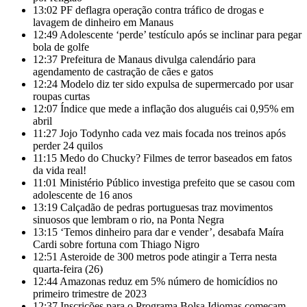
13:02
PF deflagra operação contra tráfico de drogas e
lavagem de dinheiro em Manaus
12:49
Adolescente ‘perde’ testículo após se inclinar para pegar
bola de golfe
12:37
Prefeitura de Manaus divulga calendário para
agendamento de castração de cães e gatos
12:24
Modelo diz ter sido expulsa de supermercado por usar
roupas curtas
12:07
Índice que mede a inflação dos aluguéis cai 0,95% em
abril
11:27
Jojo Todynho cada vez mais focada nos treinos após
perder 24 quilos
11:15
Medo do Chucky? Filmes de terror baseados em fatos
da vida real!
11:01
Ministério Público investiga prefeito que se casou com
adolescente de 16 anos
13:19
Calçadão de pedras portuguesas traz movimentos
sinuosos que lembram o rio, na Ponta Negra
13:15
‘Temos dinheiro para dar e vender’, desabafa Maíra
Cardi sobre fortuna com Thiago Nigro
12:51
Asteroide de 300 metros pode atingir a Terra nesta
quarta-feira (26)
12:44
Amazonas reduz em 5% número de homicídios no
primeiro trimestre de 2023
12:37
Inscrições para o Programa Bolsa Idiomas começam