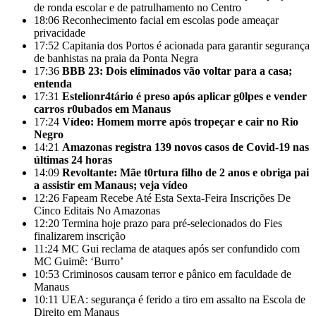
de ronda escolar e de patrulhamento no Centro
18:06
Reconhecimento facial em escolas pode ameaçar
privacidade
17:52
Capitania dos Portos é acionada para garantir segurança
de banhistas na praia da Ponta Negra
17:36
BBB 23: Dois eliminados vão voltar para a casa;
entenda
17:31
Estelionr4tário é preso após aplicar g0lpes e vender
carros r0ubados em Manaus
17:24
Vídeo: Homem morre após tropeçar e cair no Rio
Negro
14:21
Amazonas registra 139 novos casos de Covid-19 nas
últimas 24 horas
14:09
Revoltante: Mãe t0rtura filho de 2 anos e obriga pai
a assistir em Manaus; veja vídeo
12:26
Fapeam Recebe Até Esta Sexta-Feira Inscrições De
Cinco Editais No Amazonas
12:20
Termina hoje prazo para pré-selecionados do Fies
finalizarem inscrição
11:24
MC Gui reclama de ataques após ser confundido com
MC Guimê: ‘Burro’
10:53
Criminosos causam terror e pânico em faculdade de
Manaus
10:11
UEA: segurança é ferido a tiro em assalto na Escola de
Direito em Manaus