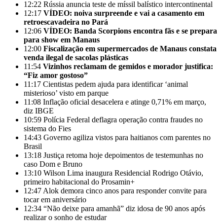
12:22
Rússia anuncia teste de míssil balístico intercontinental
12:17
VÍDEO: noiva surpreende e vai a casamento em
retroescavadeira no Pará
12:06
VÍDEO: Banda Scorpions encontra fãs e se prepara
para show em Manaus
12:00
Fiscalização em supermercados de Manaus constata
venda ilegal de sacolas plásticas
11:54
Vizinhos reclamam de gemidos e morador justifica:
“Fiz amor gostoso”
11:17
Cientistas pedem ajuda para identificar ‘animal
misterioso’ visto em parque
11:08
Inflação oficial desacelera e atinge 0,71% em março,
diz IBGE
10:59
Polícia Federal deflagra operação contra fraudes no
sistema do Fies
14:43
Governo agiliza vistos para haitianos com parentes no
Brasil
13:18
Justiça retoma hoje depoimentos de testemunhas no
caso Dom e Bruno
13:10
Wilson Lima inaugura Residencial Rodrigo Otávio,
primeiro habitacional do Prosamin+
12:47
Alok demora cinco anos para responder convite para
tocar em aniversário
12:34
“Não deixe para amanhã” diz idosa de 90 anos após
realizar o sonho de estudar