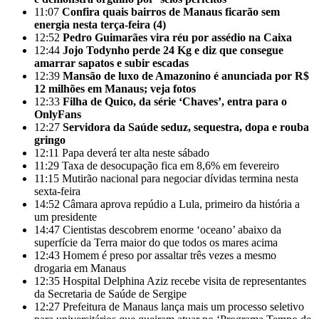
11:07
Confira quais bairros de Manaus ficarão sem
energia nesta terça-feira (4)
12:52
Pedro Guimarães vira réu por assédio na Caixa
12:44
Jojo Todynho perde 24 Kg e diz que consegue
amarrar sapatos e subir escadas
12:39
Mansão de luxo de Amazonino é anunciada por R$
12 milhões em Manaus; veja fotos
12:33
Filha de Quico, da série ‘Chaves’, entra para o
OnlyFans
12:27
Servidora da Saúde seduz, sequestra, dopa e rouba
gringo
12:11
Papa deverá ter alta neste sábado
11:29
Taxa de desocupação fica em 8,6% em fevereiro
11:15
Mutirão nacional para negociar dívidas termina nesta
sexta-feira
14:52
Câmara aprova repúdio a Lula, primeiro da história a
um presidente
14:47
Cientistas descobrem enorme ‘oceano’ abaixo da
superfície da Terra maior do que todos os mares acima
12:43
Homem é preso por assaltar três vezes a mesmo
drogaria em Manaus
12:35
Hospital Delphina Aziz recebe visita de representantes
da Secretaria de Saúde de Sergipe
12:27
Prefeitura de Manaus lança mais um processo seletivo