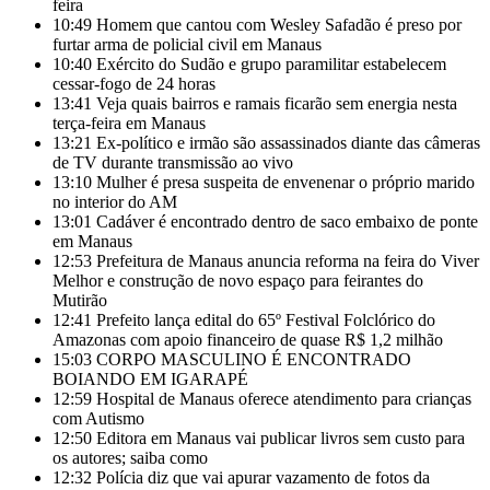
feira
10:49
Homem que cantou com Wesley Safadão é preso por
furtar arma de policial civil em Manaus
10:40
Exército do Sudão e grupo paramilitar estabelecem
cessar-fogo de 24 horas
13:41
Veja quais bairros e ramais ficarão sem energia nesta
terça-feira em Manaus
13:21
Ex-político e irmão são assassinados diante das câmeras
de TV durante transmissão ao vivo
13:10
Mulher é presa suspeita de envenenar o próprio marido
no interior do AM
13:01
Cadáver é encontrado dentro de saco embaixo de ponte
em Manaus
12:53
Prefeitura de Manaus anuncia reforma na feira do Viver
Melhor e construção de novo espaço para feirantes do
Mutirão
12:41
Prefeito lança edital do 65º Festival Folclórico do
Amazonas com apoio financeiro de quase R$ 1,2 milhão
15:03
CORPO MASCULINO É ENCONTRADO
BOIANDO EM IGARAPÉ
12:59
Hospital de Manaus oferece atendimento para crianças
com Autismo
12:50
Editora em Manaus vai publicar livros sem custo para
os autores; saiba como
12:32
Polícia diz que vai apurar vazamento de fotos da