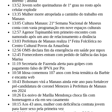
inferno”; assista
13:52
Jovem sofre queimaduras de 1º grau no rosto após
celular explodir
13:35
Mulher morre atropelada a caminho do trabalho em
Manaus
13:05
Cultura Manaus: 21ª Semana Nacional de Museus
conta com vasta programação em nove espaços culturais
12:57
Agenor Tupinambá tem primeiro encontro com
namorado após um ano de relacionamento a distância
13:03
Prefeitura de Manaus realiza 1ª Feira Folclórica no
Centro Cultural Povos da Amazônia
12:56
OMS declara fim da emergência em saúde por mpox
12:45
Fornecedores entram com pedido de falência das lojas
Marisa
11:19
Secretaria de Fazenda alerta para golpes com
pagamento falso de IPVA por Pix
10:58
Idosa comemora 107 anos com festa temática da Barbie
e encanta web
10:43
Bolsonaro virá a Manaus ainda este ano para fortalecer
pré-candidatura de coronel Menezes à Prefeitura de Manaus
em 2024
10:26
Ex-noivo de Marília Mendonça choca fãs com
homenagem a ela em seu casamento
10:15
Aos 43 anos, mulher com deficiência contrata jovem
para fazer sexo pela primeira vez