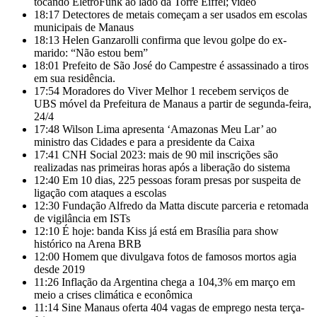
tocando EletroFunk ao lado da Torre Eiffel; vídeo
18:17
Detectores de metais começam a ser usados em escolas
municipais de Manaus
18:13
Helen Ganzarolli confirma que levou golpe do ex-
marido: “Não estou bem”
18:01
Prefeito de São José do Campestre é assassinado a tiros
em sua residência.
17:54
Moradores do Viver Melhor 1 recebem serviços de
UBS móvel da Prefeitura de Manaus a partir de segunda-feira,
24/4
17:48
Wilson Lima apresenta ‘Amazonas Meu Lar’ ao
ministro das Cidades e para a presidente da Caixa
17:41
CNH Social 2023: mais de 90 mil inscrições são
realizadas nas primeiras horas após a liberação do sistema
12:40
Em 10 dias, 225 pessoas foram presas por suspeita de
ligação com ataques a escolas
12:30
Fundação Alfredo da Matta discute parceria e retomada
de vigilância em ISTs
12:10
É hoje: banda Kiss já está em Brasília para show
histórico na Arena BRB
12:00
Homem que divulgava fotos de famosos mortos agia
desde 2019
11:26
Inflação da Argentina chega a 104,3% em março em
meio a crises climática e econômica
11:14
Sine Manaus oferta 404 vagas de emprego nesta terça-