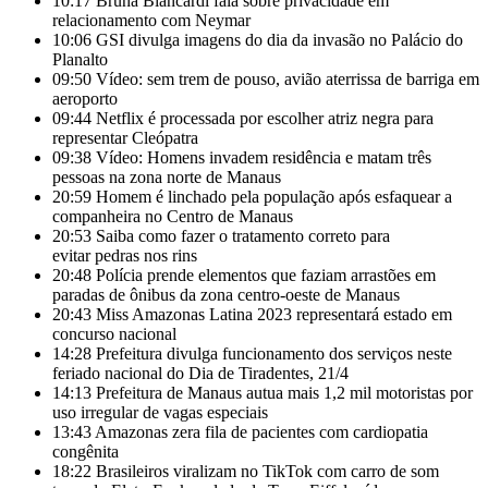
10:17
Bruna Biancardi fala sobre privacidade em
relacionamento com Neymar
10:06
GSI divulga imagens do dia da invasão no Palácio do
Planalto
09:50
Vídeo: sem trem de pouso, avião aterrissa de barriga em
aeroporto
09:44
Netflix é processada por escolher atriz negra para
representar Cleópatra
09:38
Vídeo: Homens invadem residência e matam três
pessoas na zona norte de Manaus
20:59
Homem é linchado pela população após esfaquear a
companheira no Centro de Manaus
20:53
Saiba como fazer o tratamento correto para
evitar pedras nos rins
20:48
Polícia prende elementos que faziam arrastões em
paradas de ônibus da zona centro-oeste de Manaus
20:43
Miss Amazonas Latina 2023 representará estado em
concurso nacional
14:28
Prefeitura divulga funcionamento dos serviços neste
feriado nacional do Dia de Tiradentes, 21/4
14:13
Prefeitura de Manaus autua mais 1,2 mil motoristas por
uso irregular de vagas especiais
13:43
Amazonas zera fila de pacientes com cardiopatia
congênita
18:22
Brasileiros viralizam no TikTok com carro de som