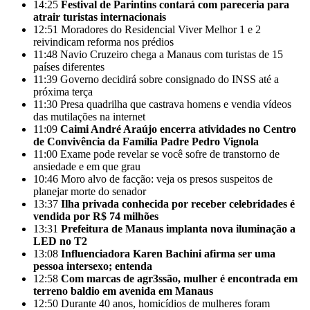
14:25
Festival de Parintins contará com pareceria para
atrair turistas internacionais
12:51
Moradores do Residencial Viver Melhor 1 e 2
reivindicam reforma nos prédios
11:48
Navio Cruzeiro chega a Manaus com turistas de 15
países diferentes
11:39
Governo decidirá sobre consignado do INSS até a
próxima terça
11:30
Presa quadrilha que castrava homens e vendia vídeos
das mutilações na internet
11:09
Caimi André Araújo encerra atividades no Centro
de Convivência da Família Padre Pedro Vignola
11:00
Exame pode revelar se você sofre de transtorno de
ansiedade e em que grau
10:46
Moro alvo de facção: veja os presos suspeitos de
planejar morte do senador
13:37
Ilha privada conhecida por receber celebridades é
vendida por R$ 74 milhões
13:31
Prefeitura de Manaus implanta nova iluminação a
LED no T2
13:08
Influenciadora Karen Bachini afirma ser uma
pessoa intersexo; entenda
12:58
Com marcas de agr3ssão, mulher é encontrada em
terreno baldio em avenida em Manaus
12:50
Durante 40 anos, homicídios de mulheres foram