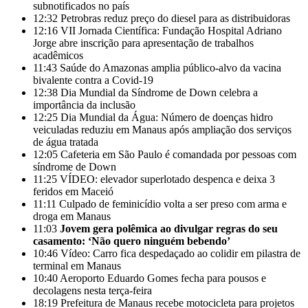
subnotificados no país
12:32
Petrobras reduz preço do diesel para as distribuidoras
12:16
VII Jornada Científica: Fundação Hospital Adriano
Jorge abre inscrição para apresentação de trabalhos
acadêmicos
11:43
Saúde do Amazonas amplia público-alvo da vacina
bivalente contra a Covid-19
12:38
Dia Mundial da Síndrome de Down celebra a
importância da inclusão
12:25
Dia Mundial da Água: Número de doenças hidro
veiculadas reduziu em Manaus após ampliação dos serviços
de água tratada
12:05
Cafeteria em São Paulo é comandada por pessoas com
síndrome de Down
11:25
VÍDEO: elevador superlotado despenca e deixa 3
feridos em Maceió
11:11
Culpado de feminicídio volta a ser preso com arma e
droga em Manaus
11:03
Jovem gera polêmica ao divulgar regras do seu
casamento: ‘Não quero ninguém bebendo’
10:46
Vídeo: Carro fica despedaçado ao colidir em pilastra de
terminal em Manaus
10:40
Aeroporto Eduardo Gomes fecha para pousos e
decolagens nesta terça-feira
18:19
Prefeitura de Manaus recebe motocicleta para projetos