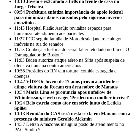
10:10
Jovem é ex3cutado a tir0s na frente de casa no
Jorge Teixeira
09:54
Prefeitura enfatiza importância do apoio federal
para minimizar danos causados pelo rigoroso inverno
amazônico
11:43
Hospital Platão Araújo revitaliza espaços para
humanizar atendimento aos pacientes
11:27
PCC seguiu família de Moro desde janeiro e alugou
imóveis na rua do senador
11:13
Conheça a história do serial killer retratado no filme “O
Estrangulador de Boston”
11:03
Biden autoriza ataque aéreo na Síria após suspeita de
ofensiva iraniana contra americanos
10:55
Presídios do RN têm tortura, comida estragada e
doenças
10:42
VÍDEO: Jovem de 17 anos provoca acidente e
atinge viatura da Rocam em área nobre de Manaus
10:34
Maria Lina se pronuncia após unfollow de
Whindersson, e web reage: ‘Perdeu uma mulher incrível’
10:24
Belo estreia como ator em série junto de Leticia
Spiller
10:13
Reunião do CAS será nesta sexta em Manaus com a
presença do ministro Geraldo Alckmin
14:37
Detran Amazonas inaugura posto de atendimento no
PAC Studio 5