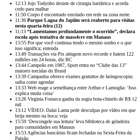
12:13
Jojo Todynho desiste de cirurgia bariátrica e acorda
cedo para malhar
11:50
Corpo é encontrado enrolado em rede na zona norte.
11:36
Parque Lagoa do Japiim será reaberto para visitas
nesta quarta-feira (12)
11:13
“Lamentamos profundamente o ocorrido”, declara
escola após tentativa de mass4cre em Manaus
13:55
Por que você continua tendo o mesmo sonho e o que
isso significa; entenda
13:49
Transações via Pix atingem novo recorde e batem 122
milhões em 24 horas, diz BC
13:44
Campeão em 1987, Sport entra no “Clube das 13”
maiores torcidas do Brasil
13:39
Campanha oferece exames gratuitos de laringoscopia;
saiba como agendar
13:33
Web reage a semelhança entre Arthur e Lamoglia: ‘Isso
explica muita coisa’
13:26
Virginia Fonseca ganha da sogra bota-chinelo de R$ 12
mil
13:12
VÍDEO: Dalai Lama pede desculpas por vídeo em que
beija menino na boca; veja
15:59
‘Descongele sua leitura’ leva biblioteca de geladeira
para comunidades em Manaus
15:53
Agências bancárias ficam fechadas na Sexta-Feira da
Paixão