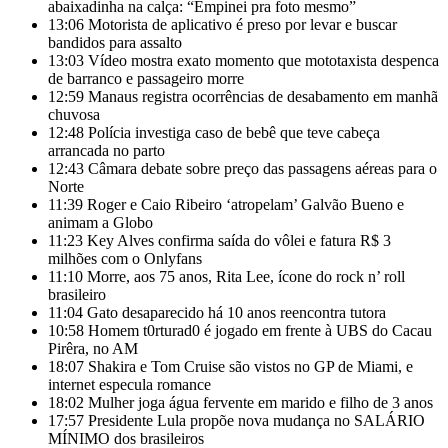
abaixadinha na calça: “Empinei pra foto mesmo”
13:06
Motorista de aplicativo é preso por levar e buscar
bandidos para assalto
13:03
Vídeo mostra exato momento que mototaxista despenca
de barranco e passageiro morre
12:59
Manaus registra ocorrências de desabamento em manhã
chuvosa
12:48
Polícia investiga caso de bebê que teve cabeça
arrancada no parto
12:43
Câmara debate sobre preço das passagens aéreas para o
Norte
11:39
Roger e Caio Ribeiro ‘atropelam’ Galvão Bueno e
animam a Globo
11:23
Key Alves confirma saída do vôlei e fatura R$ 3
milhões com o Onlyfans
11:10
Morre, aos 75 anos, Rita Lee, ícone do rock n’ roll
brasileiro
11:04
Gato desaparecido há 10 anos reencontra tutora
10:58
Homem t0rturad0 é jogado em frente à UBS do Cacau
Pirêra, no AM
18:07
Shakira e Tom Cruise são vistos no GP de Miami, e
internet especula romance
18:02
Mulher joga água fervente em marido e filho de 3 anos
17:57
Presidente Lula propõe nova mudança no SALÁRIO
MÍNIMO dos brasileiros