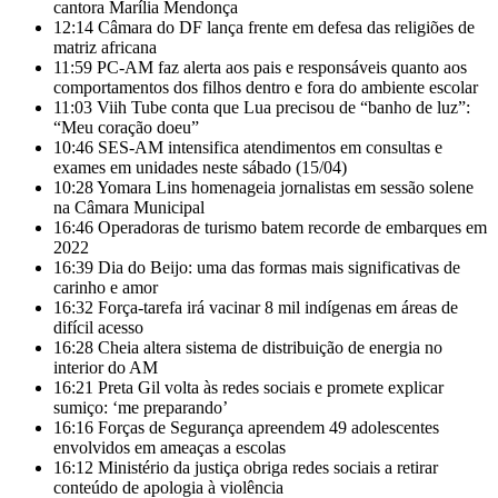
cantora Marília Mendonça
12:14
Câmara do DF lança frente em defesa das religiões de
matriz africana
11:59
PC-AM faz alerta aos pais e responsáveis quanto aos
comportamentos dos filhos dentro e fora do ambiente escolar
11:03
Viih Tube conta que Lua precisou de “banho de luz”:
“Meu coração doeu”
10:46
SES-AM intensifica atendimentos em consultas e
exames em unidades neste sábado (15/04)
10:28
Yomara Lins homenageia jornalistas em sessão solene
na Câmara Municipal
16:46
Operadoras de turismo batem recorde de embarques em
2022
16:39
Dia do Beijo: uma das formas mais significativas de
carinho e amor
16:32
Força-tarefa irá vacinar 8 mil indígenas em áreas de
difícil acesso
16:28
Cheia altera sistema de distribuição de energia no
interior do AM
16:21
Preta Gil volta às redes sociais e promete explicar
sumiço: ‘me preparando’
16:16
Forças de Segurança apreendem 49 adolescentes
envolvidos em ameaças a escolas
16:12
Ministério da justiça obriga redes sociais a retirar
conteúdo de apologia à violência