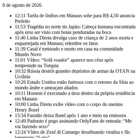
8 de agosto de 2026
12:11
Tarifa de ônibus em Manaus sobe para R$ 4,50 anuncia
Prefeito
11:53
Tragédia no norte do Japão: Cabeça humana encontrada
após urso ser visto com botas penduradas na boca
11:46
Linha Direta divulga caso de criança de 2 anos morta e
esquartejada em Manaus; relembre os fatos
11:39
Casal é torturado e morto em casa na comunidade
Mundo Novo
11:01
Vídeo: “Sofá voador” aparece nos céus após
tempestade na Turquia
10:32
Rússia destrói grandes depósitos de armas da OTAN na
Ucrânia
10:26
Estado Unidos estão furiosos com o retorno da Síria ao
mundo árabe e ameaçam aliados
10:11
Homem é executado a tiros dentro da própria residência
em Manaus
10:00
Linha Direta exibe vídeo com o corpo do menino
Henry Borel
15:34
Faustão deixa Band após 1 ano e meio na emissora
12:49
Padrasto é pego assinando OnlyFans de enteada: “Me
via fazendo sexo”
12:24
Vídeo de Zezé di Camargo desafinando viraliza e fãs
lamentam: “Luto”