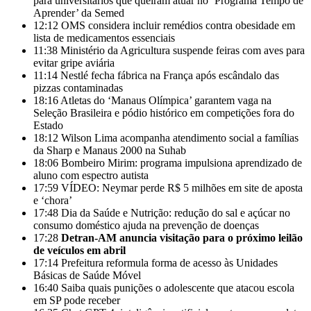
para universitários que queiram atuar no ‘Programa Tempo de
Aprender’ da Semed
12:12
OMS considera incluir remédios contra obesidade em
lista de medicamentos essenciais
11:38
Ministério da Agricultura suspende feiras com aves para
evitar gripe aviária
11:14
Nestlé fecha fábrica na França após escândalo das
pizzas contaminadas
18:16
Atletas do ‘Manaus Olímpica’ garantem vaga na
Seleção Brasileira e pódio histórico em competições fora do
Estado
18:12
Wilson Lima acompanha atendimento social a famílias
da Sharp e Manaus 2000 na Suhab
18:06
Bombeiro Mirim: programa impulsiona aprendizado de
aluno com espectro autista
17:59
VÍDEO: Neymar perde R$ 5 milhões em site de aposta
e ‘chora’
17:48
Dia da Saúde e Nutrição: redução do sal e açúcar no
consumo doméstico ajuda na prevenção de doenças
17:28
Detran-AM anuncia visitação para o próximo leilão
de veículos em abril
17:14
Prefeitura reformula forma de acesso às Unidades
Básicas de Saúde Móvel
16:40
Saiba quais punições o adolescente que atacou escola
em SP pode receber