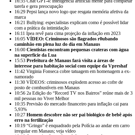
16:35
Chat GPT-4: inteligência artificial mente para completar
tarefa e gera preocupação
16:29
Pepsi lança novo logo que resgata memória afetiva da
marca
16:21
Bullying: especialistas explicam como é possível lidar
com a prática da intimidação
16:11
Ipea revê para cima projeção da inflação em 2023
16:05
VÍDEO: Criminosos são flagrados r0ubando
caminhão em plena luz do dia em Manaus
16:00
Cientistas encontram pequenas crateras com água
na superfície da Lua
15:53
Prefeitura de Manaus fará visita a áreas de
interesse para habitação social com equipe da Vpreshaf
11:42
Virginia Fonseca cobre tatuagem em homenagem a ex-
namorado
11:30
VÍDEOS: criminosos explodem acesso ao cofre de
posto de combustíveis em Manaus
10:56
2a Edição do “Record TV nos Bairros” reúne mais de 3
mil pessoas no Viver Melhor
10:35
Previsão do mercado financeiro para inflação cai para
5,93%
10:27
Homem descobre não ser pai biológico de bebê após
erro na fertilização
10:19
“Gringo” é enquadrado pela Polícia ao andar em carro
irregular em Manaus; veja vídeo