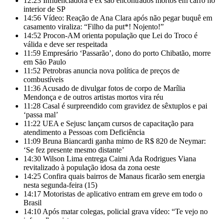
12:23
Influenciadora e ex são encontrados mortos em carro no
interior de SP
14:56
Vídeo: Reação de Ana Clara após não pegar buquê em
casamento viraliza: “Filho da put*! Nojento!”
14:52
Procon-AM orienta população que Lei do Troco é
válida e deve ser respeitada
11:59
Empresário ‘Passarão’, dono do porto Chibatão, morre
em São Paulo
11:52
Petrobras anuncia nova política de preços de
combustíveis
11:36
Acusado de divulgar fotos de corpo de Marília
Mendonça e de outros artistas mortos vira réu
11:28
Casal é surpreendido com gravidez de sêxtuplos e pai
‘passa mal’
11:22
UEA e Sejusc lançam cursos de capacitação para
atendimento a Pessoas com Deficiência
11:09
Bruna Biancardi ganha mimo de R$ 820 de Neymar:
‘Se fez presente mesmo distante’
14:30
Wilson Lima entrega Caimi Ada Rodrigues Viana
revitalizado à população idosa da zona oeste
14:25
Confira quais bairros de Manaus ficarão sem energia
nesta segunda-feira (15)
14:17
Motoristas de aplicativo entram em greve em todo o
Brasil
14:10
Após matar colegas, policial grava vídeo: “Te vejo no