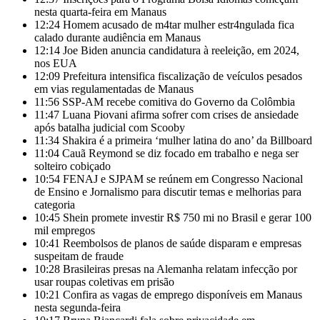
nesta quarta-feira em Manaus
12:24
Homem acusado de m4tar mulher estr4ngulada fica
calado durante audiência em Manaus
12:14
Joe Biden anuncia candidatura à reeleição, em 2024,
nos EUA
12:09
Prefeitura intensifica fiscalização de veículos pesados
em vias regulamentadas de Manaus
11:56
SSP-AM recebe comitiva do Governo da Colômbia
11:47
Luana Piovani afirma sofrer com crises de ansiedade
após batalha judicial com Scooby
11:34
Shakira é a primeira ‘mulher latina do ano’ da Billboard
11:04
Cauã Reymond se diz focado em trabalho e nega ser
solteiro cobiçado
10:54
FENAJ e SJPAM se reúnem em Congresso Nacional
de Ensino e Jornalismo para discutir temas e melhorias para
categoria
10:45
Shein promete investir R$ 750 mi no Brasil e gerar 100
mil empregos
10:41
Reembolsos de planos de saúde disparam e empresas
suspeitam de fraude
10:28
Brasileiras presas na Alemanha relatam infecção por
usar roupas coletivas em prisão
10:21
Confira as vagas de emprego disponíveis em Manaus
nesta segunda-feira