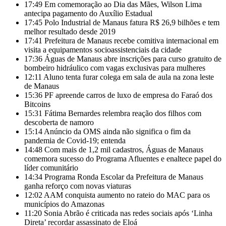
17:49
Em comemoração ao Dia das Mães, Wilson Lima
antecipa pagamento do Auxílio Estadual
17:45
Polo Industrial de Manaus fatura R$ 26,9 bilhões e tem
melhor resultado desde 2019
17:41
Prefeitura de Manaus recebe comitiva internacional em
visita a equipamentos socioassistenciais da cidade
17:36
Águas de Manaus abre inscrições para curso gratuito de
bombeiro hidráulico com vagas exclusivas para mulheres
12:11
Aluno tenta furar colega em sala de aula na zona leste
de Manaus
15:36
PF apreende carros de luxo de empresa do Faraó dos
Bitcoins
15:31
Fátima Bernardes relembra reação dos filhos com
descoberta de namoro
15:14
Anúncio da OMS ainda não significa o fim da
pandemia de Covid-19; entenda
14:48
Com mais de 1,2 mil cadastros, Águas de Manaus
comemora sucesso do Programa Afluentes e enaltece papel do
líder comunitário
14:34
Programa Ronda Escolar da Prefeitura de Manaus
ganha reforço com novas viaturas
12:02
AAM conquista aumento no rateio do MAC para os
municípios do Amazonas
11:20
Sonia Abrão é criticada nas redes sociais após ‘Linha
Direta’ recordar assassinato de Eloá