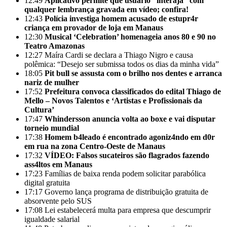
12:49
Aplicativo permite que usuário “interaja” com
qualquer lembrança gravada em vídeo; confira!
12:43
Polícia investiga homem acusado de estupr4r
criança em provador de loja em Manaus
12:30
Musical ‘Celebration’ homenageia anos 80 e 90 no
Teatro Amazonas
12:27
Maíra Cardi se declara a Thiago Nigro e causa
polêmica: “Desejo ser submissa todos os dias da minha vida”
18:05
Pit bull se assusta com o brilho nos dentes e arranca
nariz de mulher
17:52
Prefeitura convoca classificados do edital Thiago de
Mello – Novos Talentos e ‘Artistas e Profissionais da
Cultura’
17:47
Whindersson anuncia volta ao boxe e vai disputar
torneio mundial
17:38
Homem b4leado é encontrado agoniz4ndo em d0r
em rua na zona Centro-Oeste de Manaus
17:32
VÍDEO: Falsos sucateiros são flagrados fazendo
ass4ltos em Manaus
17:23
Famílias de baixa renda podem solicitar parabólica
digital gratuita
17:17
Governo lança programa de distribuição gratuita de
absorvente pelo SUS
17:08
Lei estabelecerá multa para empresa que descumprir
igualdade salarial