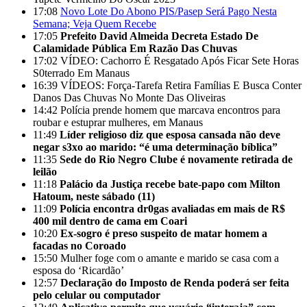
17:08
Novo Lote Do Abono PIS/Pasep Será Pago Nesta
Semana; Veja Quem Recebe
17:05
Prefeito David Almeida Decreta Estado De
Calamidade Pública Em Razão Das Chuvas
17:02
VÍDEO: Cachorro É Resgatado Após Ficar Sete Horas
S0terrado Em Manaus
16:39
VÍDEOS: Força-Tarefa Retira Famílias E Busca Conter
Danos Das Chuvas No Monte Das Oliveiras
14:42
Polícia prende homem que marcava encontros para
roubar e estuprar mulheres, em Manaus
11:49
Líder religioso diz que esposa cansada não deve
negar s3xo ao marido: “é uma determinação bíblica”
11:35
Sede do Rio Negro Clube é novamente retirada de
leilão
11:18
Palácio da Justiça recebe bate-papo com Milton
Hatoum, neste sábado (11)
11:09
Polícia encontra dr0gas avaliadas em mais de R$
400 mil dentro de cama em Coari
10:20
Ex-sogro é preso suspeito de matar homem a
facadas no Coroado
15:50
Mulher foge com o amante e marido se casa com a
esposa do ‘Ricardão’
12:57
Declaração do Imposto de Renda poderá ser feita
pelo celular ou computador