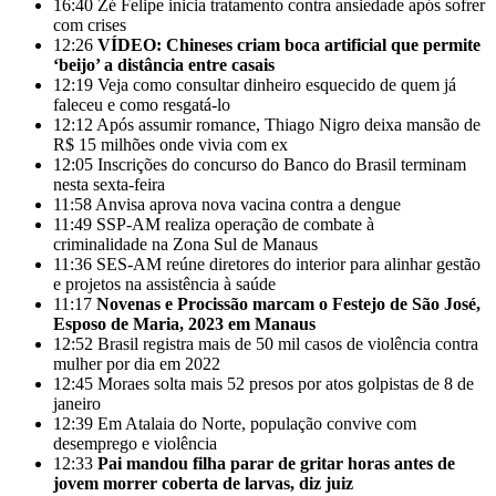
16:40
Zé Felipe inicia tratamento contra ansiedade após sofrer
com crises
12:26
VÍDEO: Chineses criam boca artificial que permite
‘beijo’ a distância entre casais
12:19
Veja como consultar dinheiro esquecido de quem já
faleceu e como resgatá-lo
12:12
Após assumir romance, Thiago Nigro deixa mansão de
R$ 15 milhões onde vivia com ex
12:05
Inscrições do concurso do Banco do Brasil terminam
nesta sexta-feira
11:58
Anvisa aprova nova vacina contra a dengue
11:49
SSP-AM realiza operação de combate à
criminalidade na Zona Sul de Manaus
11:36
SES-AM reúne diretores do interior para alinhar gestão
e projetos na assistência à saúde
11:17
Novenas e Procissão marcam o Festejo de São José,
Esposo de Maria, 2023 em Manaus
12:52
Brasil registra mais de 50 mil casos de violência contra
mulher por dia em 2022
12:45
Moraes solta mais 52 presos por atos golpistas de 8 de
janeiro
12:39
Em Atalaia do Norte, população convive com
desemprego e violência
12:33
Pai mandou filha parar de gritar horas antes de
jovem morrer coberta de larvas, diz juiz