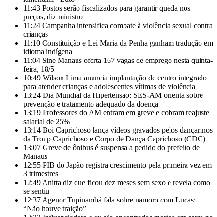
11:43
Postos serão fiscalizados para garantir queda nos
preços, diz ministro
11:24
Campanha intensifica combate à violência sexual contra
crianças
11:10
Constituição e Lei Maria da Penha ganham tradução em
idioma indígena
11:04
Sine Manaus oferta 167 vagas de emprego nesta quinta-
feira, 18/5
10:49
Wilson Lima anuncia implantação de centro integrado
para atender crianças e adolescentes vítimas de violência
13:24
Dia Mundial da Hipertensão: SES-AM orienta sobre
prevenção e tratamento adequado da doença
13:19
Professores do AM entram em greve e cobram reajuste
salarial de 25%
13:14
Boi Caprichoso lança vídeos gravados pelos dançarinos
da Troup Caprichoso e Corpo de Dança Caprichoso (CDC)
13:07
Greve de ônibus é suspensa a pedido do prefeito de
Manaus
12:55
PIB do Japão registra crescimento pela primeira vez em
3 trimestres
12:49
Anitta diz que ficou dez meses sem sexo e revela como
se sentiu
12:37
Agenor Tupinambá fala sobre namoro com Lucas:
“Não houve traição”