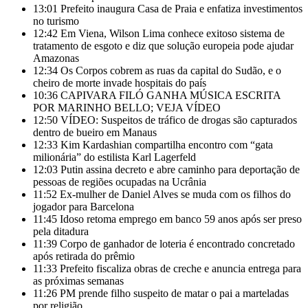
13:01
Prefeito inaugura Casa de Praia e enfatiza investimentos
no turismo
12:42
Em Viena, Wilson Lima conhece exitoso sistema de
tratamento de esgoto e diz que solução europeia pode ajudar
Amazonas
12:34
Os Corpos cobrem as ruas da capital do Sudão, e o
cheiro de morte invade hospitais do país
10:36
CAPIVARA FILÓ GANHA MÚSICA ESCRITA
POR MARINHO BELLO; VEJA VÍDEO
12:50
VÍDEO: Suspeitos de tráfico de drogas são capturados
dentro de bueiro em Manaus
12:33
Kim Kardashian compartilha encontro com “gata
milionária” do estilista Karl Lagerfeld
12:03
Putin assina decreto e abre caminho para deportação de
pessoas de regiões ocupadas na Ucrânia
11:52
Ex-mulher de Daniel Alves se muda com os filhos do
jogador para Barcelona
11:45
Idoso retoma emprego em banco 59 anos após ser preso
pela ditadura
11:39
Corpo de ganhador de loteria é encontrado concretado
após retirada do prêmio
11:33
Prefeito fiscaliza obras de creche e anuncia entrega para
as próximas semanas
11:26
PM prende filho suspeito de matar o pai a marteladas
por religião