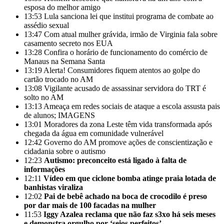
esposa do melhor amigo
13:53
Lula sanciona lei que institui programa de combate ao
assédio sexual
13:47
Com atual mulher grávida, irmão de Virginia fala sobre
casamento secreto nos EUA
13:28
Confira o horário de funcionamento do comércio de
Manaus na Semana Santa
13:19
Alerta! Consumidores fiquem atentos ao golpe do
cartão trocado no AM
13:08
Vigilante acusado de assassinar servidora do TRT é
solto no AM
13:13
Ameaça em redes sociais de ataque a escola assusta pais
de alunos; IMAGENS
13:01
Moradores da zona Leste têm vida transformada após
chegada da água em comunidade vulnerável
12:42
Governo do AM promove ações de conscientização e
cidadania sobre o autismo
12:23
Autismo: preconceito está ligado à falta de
informações
12:11
Vídeo em que ciclone bomba atinge praia lotada de
banhistas viraliza
12:02
Pai de bebê achado na boca de crocodilo é preso
por dar mais de 100 facadas na mulher
11:53
Iggy Azalea reclama que não faz s3xo há seis meses
e demonstra orgulho por ‘seios perfeitos’