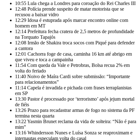
10:55
Lula chega a Londres para coroação do Rei Charles III
12:48
Polícia prende suspeito de matar motorista que se
recusou a baixar vidro
12:29
Idosa é estuprada após marcar encontro online com
homem em MT
12:14
Prefeitura fecha cratera de 2,5 metros de profundidade
na Torquato Tapajós
12:08
Irmão de Shakira troca socos com Piqué para defender
a cantora
12:01
Cachorra foge de casa, caminha 16 km até abrigo em
que viveu e toca a campainha
11:54
Com queda da Vale e Petrobras, Bolsa recua 2% em
volta do feriado
11:40
Noivo de Maíra Cardi sobre submissão: “Importante
para relacionamentos”
11:14
Capela é invadida e pichada com frases terraplanistas
em SP
13:30
Pastor é processado por ‘terrorismo’ após jejum mortal
de fiéis
13:26
Prazo para recadastrar armas de fogo no sistema da PF
termina nesta quarta
13:22
Yasmin Brunet reclama da vida de solteira: “Não é para
mim”
13:16
Whindersson Nunes e Luísa Sonza se reaproximam e
internautas especulam volta do casal