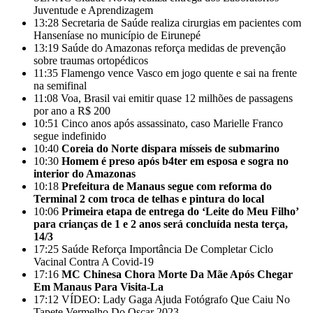
Juventude e Aprendizagem
13:28
Secretaria de Saúde realiza cirurgias em pacientes com
Hanseníase no município de Eirunepé
13:19
Saúde do Amazonas reforça medidas de prevenção
sobre traumas ortopédicos
11:35
Flamengo vence Vasco em jogo quente e sai na frente
na semifinal
11:08
Voa, Brasil vai emitir quase 12 milhões de passagens
por ano a R$ 200
10:51
Cinco anos após assassinato, caso Marielle Franco
segue indefinido
10:40
Coreia do Norte dispara mísseis de submarino
10:30
Homem é preso após b4ter em esposa e sogra no
interior do Amazonas
10:18
Prefeitura de Manaus segue com reforma do
Terminal 2 com troca de telhas e pintura do local
10:06
Primeira etapa de entrega do ‘Leite do Meu Filho’
para crianças de 1 e 2 anos será concluída nesta terça,
14/3
17:25
Saúde Reforça Importância De Completar Ciclo
Vacinal Contra A Covid-19
17:16
MC Chinesa Chora Morte Da Mãe Após Chegar
Em Manaus Para Visita-La
17:12
VÍDEO: Lady Gaga Ajuda Fotógrafo Que Caiu No
Tapete Vermelho Do Oscar 2023