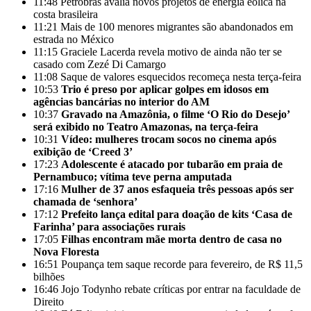
11:48
Petrobras avalia novos projetos de energia eólica na
costa brasileira
11:21
Mais de 100 menores migrantes são abandonados em
estrada no México
11:15
Graciele Lacerda revela motivo de ainda não ter se
casado com Zezé Di Camargo
11:08
Saque de valores esquecidos recomeça nesta terça-feira
10:53
Trio é preso por aplicar golpes em idosos em
agências bancárias no interior do AM
10:37
Gravado na Amazônia, o filme ‘O Rio do Desejo’
será exibido no Teatro Amazonas, na terça-feira
10:31
Vídeo: mulheres trocam socos no cinema após
exibição de ‘Creed 3’
17:23
Adolescente é atacado por tubarão em praia de
Pernambuco; vítima teve perna amputada
17:16
Mulher de 37 anos esfaqueia três pessoas após ser
chamada de ‘senhora’
17:12
Prefeito lança edital para doação de kits ‘Casa de
Farinha’ para associações rurais
17:05
Filhas encontram mãe morta dentro de casa no
Nova Floresta
16:51
Poupança tem saque recorde para fevereiro, de R$ 11,5
bilhões
16:46
Jojo Todynho rebate críticas por entrar na faculdade de
Direito