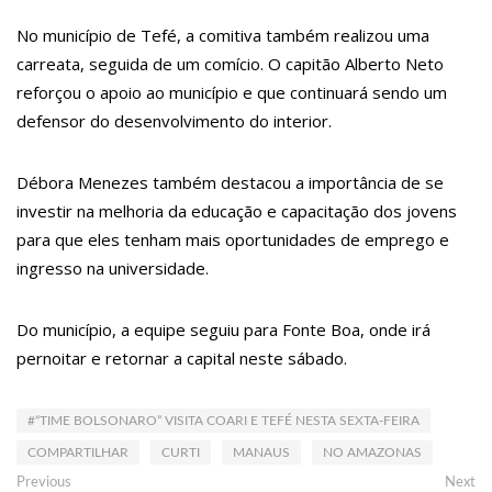
No município de Tefé, a comitiva também realizou uma
12:55
PIB do Japão registra crescimento pela primeira vez em 3
carreata, seguida de um comício. O capitão Alberto Neto
trimestres
reforçou o apoio ao município e que continuará sendo um
12:49
Anitta diz que ficou dez meses sem sexo e revela como se
defensor do desenvolvimento do interior.
sentiu
Débora Menezes também destacou a importância de se
12:37
Agenor Tupinambá fala sobre namoro com Lucas: “Não houve
investir na melhoria da educação e capacitação dos jovens
traição”
para que eles tenham mais oportunidades de emprego e
12:23
Influenciadora e ex são encontrados mortos em carro no
ingresso na universidade.
interior de SP
Do município, a equipe seguiu para Fonte Boa, onde irá
14:56
Vídeo: Reação de Ana Clara após não pegar buquê em
pernoitar e retornar a capital neste sábado.
casamento viraliza: “Filho da put*! Nojento!”
14:52
Procon-AM orienta população que Lei do Troco é válida e deve
#“TIME BOLSONARO” VISITA COARI E TEFÉ NESTA SEXTA-FEIRA
ser respeitada
COMPARTILHAR
CURTI
MANAUS
NO AMAZONAS
Navegação
Previous
Ne
11:59
Empresário ‘Passarão’, dono do porto Chibatão, morre em São
Previous
Next