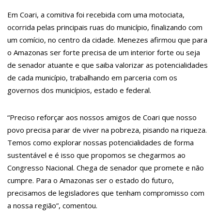
crianças
Em Coari, a comitiva foi recebida com uma motociata,
11:10
Constituição e Lei Maria da Penha ganham tradução em idioma
ocorrida pelas principais ruas do município, finalizando com
indígena
um comício, no centro da cidade. Menezes afirmou que para
11:04
o Amazonas ser forte precisa de um interior forte ou seja
Sine Manaus oferta 167 vagas de emprego nesta quinta-feira,
de senador atuante e que saiba valorizar as potencialidades
18/5
de cada município, trabalhando em parceria com os
10:49
Wilson Lima anuncia implantação de centro integrado para
governos dos municípios, estado e federal.
atender crianças e adolescentes vítimas de violência
“Preciso reforçar aos nossos amigos de Coari que nosso
13:24
Dia Mundial da Hipertensão: SES-AM orienta sobre prevenção
povo precisa parar de viver na pobreza, pisando na riqueza.
e tratamento adequado da doença
Temos como explorar nossas potencialidades de forma
13:19
Professores do AM entram em greve e cobram reajuste
sustentável e é isso que propomos se chegarmos ao
salarial de 25%
Congresso Nacional. Chega de senador que promete e não
cumpre. Para o Amazonas ser o estado do futuro,
13:14
Boi Caprichoso lança vídeos gravados pelos dançarinos da
precisamos de legisladores que tenham compromisso com
Troup Caprichoso e Corpo de Dança Caprichoso (CDC)
a nossa região”, comentou.
13:07
Greve de ônibus é suspensa a pedido do prefeito de Manaus