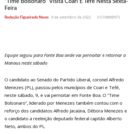
“Time Bolsonaro” Visita Coari E Tefé Nesta Sexta-
10:26
Estado Unidos estão furiosos com o retorno da Síria ao mundo
Feira
árabe e ameaçam aliados
9 de setembro de 2022
0 COMMENTS
Redação Figueiredo News
10:11
Homem é executado a tiros dentro da própria residência em
Manaus
10:00
Linha Direta exibe vídeo com o corpo do menino Henry Borel
15:34
Faustão deixa Band após 1 ano e meio na emissora
Equipe seguiu para Fonte Boa onde vai pernoitar e retornar a
Manaus neste sábado
12:49
Padrasto é pego assinando OnlyFans de enteada: “Me via
fazendo sexo”
O candidato ao Senado do Partido Liberal, coronel Alfredo
12:24
Vídeo de Zezé di Camargo desafinando viraliza e fãs
Menezes (PL), passou pelos municípios de Coari e Tefé,
lamentam: “Luto”
neste sábado, 9, e vai pernoitar em Fonte Boa. O “Time
Bolsonaro”, liderado por Menezes também contou com o
11:43
Postos serão fiscalizados para garantir queda nos preços, diz
reforço dos candidatos Alfredo Jacaúna, Débora Menezes e
ministro
o candidato a reeleição deputado federal capitão Alberto
11:24
Campanha intensifica combate à violência sexual contra
Neto, ambos do PL.