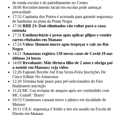
de ronda escolar e de patrulhamento no Centro
18:06
Reconhecimento facial em escolas pode ameaçar
privacidade
17:52
Capitania dos Portos é acionada para garantir segurança
de banhistas na praia da Ponta Negra
17:36
BBB 23: Dois eliminados vão voltar para a casa;
entenda
17:31
Estelionr4tário é preso após aplicar g0lpes e vender
carros r0ubados em Manaus
17:24
Vídeo: Homem morre após tropeçar e cair no Rio
Negro
14:21
Amazonas registra 139 novos casos de Covid-19 nas
últimas 24 horas
14:09
Revoltante: Mãe t0rtura filho de 2 anos e obriga pai
a assistir em Manaus; veja vídeo
12:26
Fapeam Recebe Até Esta Sexta-Feira Inscrições De
Cinco Editais No Amazonas
12:20
Termina hoje prazo para pré-selecionados do Fies
finalizarem inscrição
11:24
MC Gui reclama de ataques após ser confundido com
MC Guimê: ‘Burro’
10:53
Criminosos causam terror e pânico em faculdade de
Manaus
10:11
UEA: segurança é ferido a tiro em assalto na Escola de
Direito em Manaus