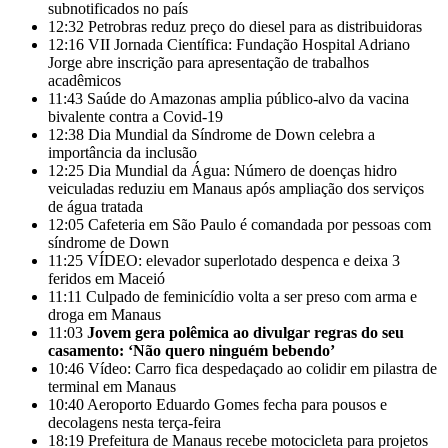
subnotificados no país
12:32
Petrobras reduz preço do diesel para as distribuidoras
12:16
VII Jornada Científica: Fundação Hospital Adriano
Jorge abre inscrição para apresentação de trabalhos
acadêmicos
11:43
Saúde do Amazonas amplia público-alvo da vacina
bivalente contra a Covid-19
12:38
Dia Mundial da Síndrome de Down celebra a
importância da inclusão
12:25
Dia Mundial da Água: Número de doenças hidro
veiculadas reduziu em Manaus após ampliação dos serviços
de água tratada
12:05
Cafeteria em São Paulo é comandada por pessoas com
síndrome de Down
11:25
VÍDEO: elevador superlotado despenca e deixa 3
feridos em Maceió
11:11
Culpado de feminicídio volta a ser preso com arma e
droga em Manaus
11:03
Jovem gera polêmica ao divulgar regras do seu
casamento: ‘Não quero ninguém bebendo’
10:46
Vídeo: Carro fica despedaçado ao colidir em pilastra de
terminal em Manaus
10:40
Aeroporto Eduardo Gomes fecha para pousos e
decolagens nesta terça-feira
18:19
Prefeitura de Manaus recebe motocicleta para projetos