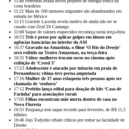
11:48
Petrobras avalia novos projetos de energia eólica na
costa brasileira
11:21
Mais de 100 menores migrantes são abandonados em
estrada no México
11:15
Graciele Lacerda revela motivo de ainda não ter se
casado com Zezé Di Camargo
11:08
Saque de valores esquecidos recomeça nesta terça-feira
10:53
Trio é preso por aplicar golpes em idosos em
agências bancárias no interior do AM
10:37
Gravado na Amazônia, o filme ‘O Rio do Desejo’
será exibido no Teatro Amazonas, na terça-feira
10:31
Vídeo: mulheres trocam socos no cinema após
exibição de ‘Creed 3’
17:23
Adolescente é atacado por tubarão em praia de
Pernambuco; vítima teve perna amputada
17:16
Mulher de 37 anos esfaqueia três pessoas após ser
chamada de ‘senhora’
17:12
Prefeito lança edital para doação de kits ‘Casa de
Farinha’ para associações rurais
17:05
Filhas encontram mãe morta dentro de casa no
Nova Floresta
16:51
Poupança tem saque recorde para fevereiro, de R$ 11,5
bilhões
16:46
Jojo Todynho rebate críticas por entrar na faculdade de
Direito