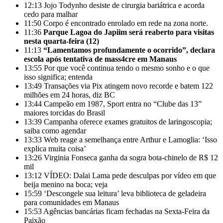
12:13
Jojo Todynho desiste de cirurgia bariátrica e acorda
cedo para malhar
11:50
Corpo é encontrado enrolado em rede na zona norte.
11:36
Parque Lagoa do Japiim será reaberto para visitas
nesta quarta-feira (12)
11:13
“Lamentamos profundamente o ocorrido”, declara
escola após tentativa de mass4cre em Manaus
13:55
Por que você continua tendo o mesmo sonho e o que
isso significa; entenda
13:49
Transações via Pix atingem novo recorde e batem 122
milhões em 24 horas, diz BC
13:44
Campeão em 1987, Sport entra no “Clube das 13”
maiores torcidas do Brasil
13:39
Campanha oferece exames gratuitos de laringoscopia;
saiba como agendar
13:33
Web reage a semelhança entre Arthur e Lamoglia: ‘Isso
explica muita coisa’
13:26
Virginia Fonseca ganha da sogra bota-chinelo de R$ 12
mil
13:12
VÍDEO: Dalai Lama pede desculpas por vídeo em que
beija menino na boca; veja
15:59
‘Descongele sua leitura’ leva biblioteca de geladeira
para comunidades em Manaus
15:53
Agências bancárias ficam fechadas na Sexta-Feira da
Paixão