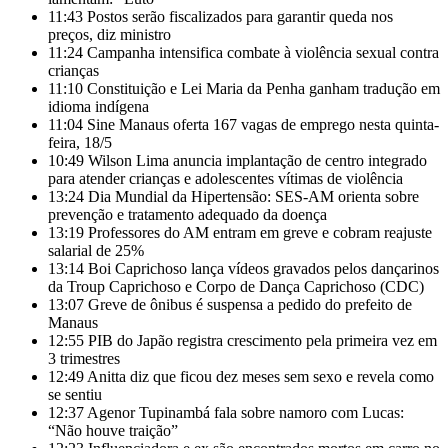
11:43
Postos serão fiscalizados para garantir queda nos
preços, diz ministro
11:24
Campanha intensifica combate à violência sexual contra
crianças
11:10
Constituição e Lei Maria da Penha ganham tradução em
idioma indígena
11:04
Sine Manaus oferta 167 vagas de emprego nesta quinta-
feira, 18/5
10:49
Wilson Lima anuncia implantação de centro integrado
para atender crianças e adolescentes vítimas de violência
13:24
Dia Mundial da Hipertensão: SES-AM orienta sobre
prevenção e tratamento adequado da doença
13:19
Professores do AM entram em greve e cobram reajuste
salarial de 25%
13:14
Boi Caprichoso lança vídeos gravados pelos dançarinos
da Troup Caprichoso e Corpo de Dança Caprichoso (CDC)
13:07
Greve de ônibus é suspensa a pedido do prefeito de
Manaus
12:55
PIB do Japão registra crescimento pela primeira vez em
3 trimestres
12:49
Anitta diz que ficou dez meses sem sexo e revela como
se sentiu
12:37
Agenor Tupinambá fala sobre namoro com Lucas:
“Não houve traição”