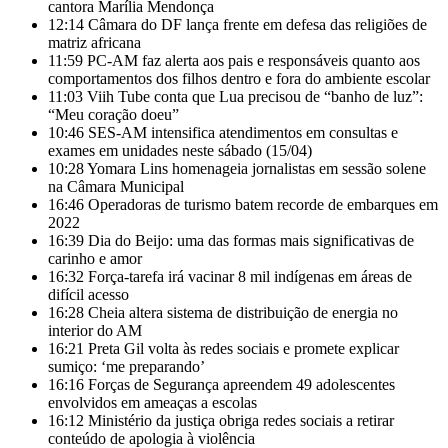
cantora Marília Mendonça
12:14
Câmara do DF lança frente em defesa das religiões de
matriz africana
11:59
PC-AM faz alerta aos pais e responsáveis quanto aos
comportamentos dos filhos dentro e fora do ambiente escolar
11:03
Viih Tube conta que Lua precisou de “banho de luz”:
“Meu coração doeu”
10:46
SES-AM intensifica atendimentos em consultas e
exames em unidades neste sábado (15/04)
10:28
Yomara Lins homenageia jornalistas em sessão solene
na Câmara Municipal
16:46
Operadoras de turismo batem recorde de embarques em
2022
16:39
Dia do Beijo: uma das formas mais significativas de
carinho e amor
16:32
Força-tarefa irá vacinar 8 mil indígenas em áreas de
difícil acesso
16:28
Cheia altera sistema de distribuição de energia no
interior do AM
16:21
Preta Gil volta às redes sociais e promete explicar
sumiço: ‘me preparando’
16:16
Forças de Segurança apreendem 49 adolescentes
envolvidos em ameaças a escolas
16:12
Ministério da justiça obriga redes sociais a retirar
conteúdo de apologia à violência