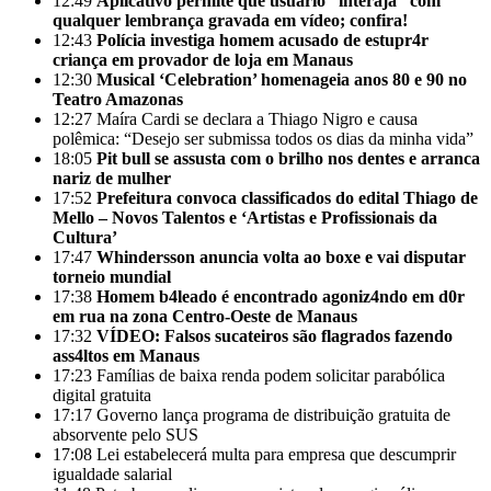
12:49
Aplicativo permite que usuário “interaja” com
qualquer lembrança gravada em vídeo; confira!
12:43
Polícia investiga homem acusado de estupr4r
criança em provador de loja em Manaus
12:30
Musical ‘Celebration’ homenageia anos 80 e 90 no
Teatro Amazonas
12:27
Maíra Cardi se declara a Thiago Nigro e causa
polêmica: “Desejo ser submissa todos os dias da minha vida”
18:05
Pit bull se assusta com o brilho nos dentes e arranca
nariz de mulher
17:52
Prefeitura convoca classificados do edital Thiago de
Mello – Novos Talentos e ‘Artistas e Profissionais da
Cultura’
17:47
Whindersson anuncia volta ao boxe e vai disputar
torneio mundial
17:38
Homem b4leado é encontrado agoniz4ndo em d0r
em rua na zona Centro-Oeste de Manaus
17:32
VÍDEO: Falsos sucateiros são flagrados fazendo
ass4ltos em Manaus
17:23
Famílias de baixa renda podem solicitar parabólica
digital gratuita
17:17
Governo lança programa de distribuição gratuita de
absorvente pelo SUS
17:08
Lei estabelecerá multa para empresa que descumprir
igualdade salarial