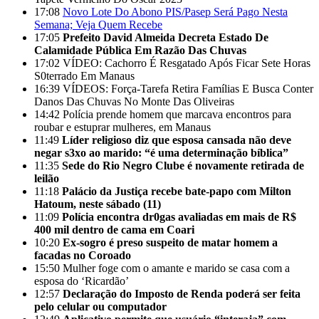
17:08
Novo Lote Do Abono PIS/Pasep Será Pago Nesta
Semana; Veja Quem Recebe
17:05
Prefeito David Almeida Decreta Estado De
Calamidade Pública Em Razão Das Chuvas
17:02
VÍDEO: Cachorro É Resgatado Após Ficar Sete Horas
S0terrado Em Manaus
16:39
VÍDEOS: Força-Tarefa Retira Famílias E Busca Conter
Danos Das Chuvas No Monte Das Oliveiras
14:42
Polícia prende homem que marcava encontros para
roubar e estuprar mulheres, em Manaus
11:49
Líder religioso diz que esposa cansada não deve
negar s3xo ao marido: “é uma determinação bíblica”
11:35
Sede do Rio Negro Clube é novamente retirada de
leilão
11:18
Palácio da Justiça recebe bate-papo com Milton
Hatoum, neste sábado (11)
11:09
Polícia encontra dr0gas avaliadas em mais de R$
400 mil dentro de cama em Coari
10:20
Ex-sogro é preso suspeito de matar homem a
facadas no Coroado
15:50
Mulher foge com o amante e marido se casa com a
esposa do ‘Ricardão’
12:57
Declaração do Imposto de Renda poderá ser feita
pelo celular ou computador