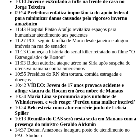
10:10
Jovem é ex3cutado a tir0s na frente de casa no
Jorge Teixeira
09:54
Prefeitura enfatiza importância do apoio federal
para minimizar danos causados pelo rigoroso inverno
amazônico
11:43
Hospital Platão Araújo revitaliza espaços para
humanizar atendimento aos pacientes
11:27
PCC seguiu família de Moro desde janeiro e alugou
imóveis na rua do senador
11:13
Conheça a história do serial killer retratado no filme “O
Estrangulador de Boston”
11:03
Biden autoriza ataque aéreo na Síria após suspeita de
ofensiva iraniana contra americanos
10:55
Presídios do RN têm tortura, comida estragada e
doenças
10:42
VÍDEO: Jovem de 17 anos provoca acidente e
atinge viatura da Rocam em área nobre de Manaus
10:34
Maria Lina se pronuncia após unfollow de
Whindersson, e web reage: ‘Perdeu uma mulher incrível’
10:24
Belo estreia como ator em série junto de Leticia
Spiller
10:13
Reunião do CAS será nesta sexta em Manaus com a
presença do ministro Geraldo Alckmin
14:37
Detran Amazonas inaugura posto de atendimento no
PAC Studio 5