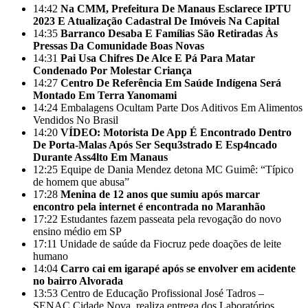
14:42
Na CMM, Prefeitura De Manaus Esclarece IPTU
2023 E Atualização Cadastral De Imóveis Na Capital
14:35
Barranco Desaba E Famílias São Retiradas Às
Pressas Da Comunidade Boas Novas
14:31
Pai Usa Chifres De Alce E Pá Para Matar
Condenado Por Molestar Criança
14:27
Centro De Referência Em Saúde Indígena Será
Montado Em Terra Yanomami
14:24
Embalagens Ocultam Parte Dos Aditivos Em Alimentos
Vendidos No Brasil
14:20
VÍDEO: Motorista De App É Encontrado Dentro
De Porta-Malas Após Ser Sequ3strado E Esp4ncado
Durante Ass4lto Em Manaus
12:25
Equipe de Dania Mendez detona MC Guimê: “Típico
de homem que abusa”
17:28
Menina de 12 anos que sumiu após marcar
encontro pela internet é encontrada no Maranhão
17:22
Estudantes fazem passeata pela revogação do novo
ensino médio em SP
17:11
Unidade de saúde da Fiocruz pede doações de leite
humano
14:04
Carro cai em igarapé após se envolver em acidente
no bairro Alvorada
13:53
Centro de Educação Profissional José Tadros –
SENAC Cidade Nova, realiza entrega dos Laboratórios