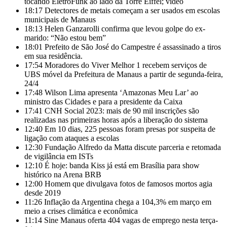
tocando EletroFunk ao lado da Torre Eiffel; vídeo
18:17
Detectores de metais começam a ser usados em escolas
municipais de Manaus
18:13
Helen Ganzarolli confirma que levou golpe do ex-
marido: “Não estou bem”
18:01
Prefeito de São José do Campestre é assassinado a tiros
em sua residência.
17:54
Moradores do Viver Melhor 1 recebem serviços de
UBS móvel da Prefeitura de Manaus a partir de segunda-feira,
24/4
17:48
Wilson Lima apresenta ‘Amazonas Meu Lar’ ao
ministro das Cidades e para a presidente da Caixa
17:41
CNH Social 2023: mais de 90 mil inscrições são
realizadas nas primeiras horas após a liberação do sistema
12:40
Em 10 dias, 225 pessoas foram presas por suspeita de
ligação com ataques a escolas
12:30
Fundação Alfredo da Matta discute parceria e retomada
de vigilância em ISTs
12:10
É hoje: banda Kiss já está em Brasília para show
histórico na Arena BRB
12:00
Homem que divulgava fotos de famosos mortos agia
desde 2019
11:26
Inflação da Argentina chega a 104,3% em março em
meio a crises climática e econômica
11:14
Sine Manaus oferta 404 vagas de emprego nesta terça-