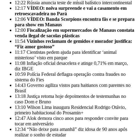
12:22
Rússia anuncia teste de míssil balístico intercontinental
12:17
VÍDEO: noiva surpreende e vai a casamento em
retroescavadeira no Pará
12:06
VÍDEO: Banda Scorpions encontra fãs e se prepara
para show em Manaus
12:00
Fiscalização em supermercados de Manaus constata
venda ilegal de sacolas plásticas
11:54
Vizinhos reclamam de gemidos e morador justifica:
“Fiz amor gostoso”
11:17
Cientistas pedem ajuda para identificar ‘animal
misterioso’ visto em parque
11:08
Inflação oficial desacelera e atinge 0,71% em março,
diz IBGE
10:59
Polícia Federal deflagra operação contra fraudes no
sistema do Fies
14:43
Governo agiliza vistos para haitianos com parentes no
Brasil
13:18
Justiça retoma hoje depoimentos de testemunhas no
caso Dom e Bruno
13:10
Wilson Lima inaugura Residencial Rodrigo Otávio,
primeiro habitacional do Prosamin+
12:47
Alok demora cinco anos para responder convite para
tocar em aniversário
12:34
“Não deixe para amanhã” diz idosa de 90 anos após
realizar o sonho de estudar