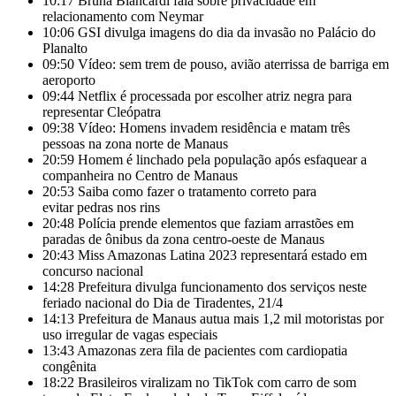
10:17
Bruna Biancardi fala sobre privacidade em
relacionamento com Neymar
10:06
GSI divulga imagens do dia da invasão no Palácio do
Planalto
09:50
Vídeo: sem trem de pouso, avião aterrissa de barriga em
aeroporto
09:44
Netflix é processada por escolher atriz negra para
representar Cleópatra
09:38
Vídeo: Homens invadem residência e matam três
pessoas na zona norte de Manaus
20:59
Homem é linchado pela população após esfaquear a
companheira no Centro de Manaus
20:53
Saiba como fazer o tratamento correto para
evitar pedras nos rins
20:48
Polícia prende elementos que faziam arrastões em
paradas de ônibus da zona centro-oeste de Manaus
20:43
Miss Amazonas Latina 2023 representará estado em
concurso nacional
14:28
Prefeitura divulga funcionamento dos serviços neste
feriado nacional do Dia de Tiradentes, 21/4
14:13
Prefeitura de Manaus autua mais 1,2 mil motoristas por
uso irregular de vagas especiais
13:43
Amazonas zera fila de pacientes com cardiopatia
congênita
18:22
Brasileiros viralizam no TikTok com carro de som