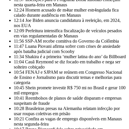
nesta quarta-feira em Manaus
12:24
Homem acusado de m4tar mulher estr4ngulada fica
calado durante audiência em Manaus
12:14
Joe Biden anuncia candidatura à reeleição, em 2024,
nos EUA
12:09
Prefeitura intensifica fiscalização de veículos pesados
em vias regulamentadas de Manaus
11:56
SSP-AM recebe comitiva do Governo da Colômbia
11:47
Luana Piovani afirma sofrer com crises de ansiedade
após batalha judicial com Scooby
11:34
Shakira é a primeira ‘mulher latina do ano’ da Billboard
11:04
Cauã Reymond se diz focado em trabalho e nega ser
solteiro cobiçado
10:54
FENAJ e SJPAM se reúnem em Congresso Nacional
de Ensino e Jornalismo para discutir temas e melhorias para
categoria
10:45
Shein promete investir R$ 750 mi no Brasil e gerar 100
mil empregos
10:41
Reembolsos de planos de saúde disparam e empresas
suspeitam de fraude
10:28
Brasileiras presas na Alemanha relatam infecção por
usar roupas coletivas em prisão
10:21
Confira as vagas de emprego disponíveis em Manaus
nesta segunda-feira