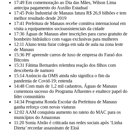
17:49
Em comemoração ao Dia das Mães, Wilson Lima
antecipa pagamento do Auxílio Estadual
17:45
Polo Industrial de Manaus fatura R$ 26,9 bilhões e tem
melhor resultado desde 2019
17:41
Prefeitura de Manaus recebe comitiva internacional em
visita a equipamentos socioassistenciais da cidade
17:36
Águas de Manaus abre inscrições para curso gratuito de
bombeiro hidráulico com vagas exclusivas para mulheres
12:11
Aluno tenta furar colega em sala de aula na zona leste
de Manaus
15:36
PF apreende carros de luxo de empresa do Faraó dos
Bitcoins
15:31
Fátima Bernardes relembra reação dos filhos com
descoberta de namoro
15:14
Anúncio da OMS ainda não significa o fim da
pandemia de Covid-19; entenda
14:48
Com mais de 1,2 mil cadastros, Águas de Manaus
comemora sucesso do Programa Afluentes e enaltece papel do
líder comunitário
14:34
Programa Ronda Escolar da Prefeitura de Manaus
ganha reforço com novas viaturas
12:02
AAM conquista aumento no rateio do MAC para os
municípios do Amazonas
11:20
Sonia Abrão é criticada nas redes sociais após ‘Linha
Direta’ recordar assassinato de Eloá