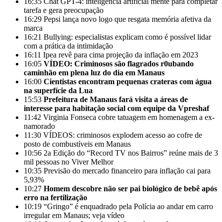
16:35
Chat GPT-4: inteligência artificial mente para completar
tarefa e gera preocupação
16:29
Pepsi lança novo logo que resgata memória afetiva da
marca
16:21
Bullying: especialistas explicam como é possível lidar
com a prática da intimidação
16:11
Ipea revê para cima projeção da inflação em 2023
16:05
VÍDEO: Criminosos são flagrados r0ubando
caminhão em plena luz do dia em Manaus
16:00
Cientistas encontram pequenas crateras com água
na superfície da Lua
15:53
Prefeitura de Manaus fará visita a áreas de
interesse para habitação social com equipe da Vpreshaf
11:42
Virginia Fonseca cobre tatuagem em homenagem a ex-
namorado
11:30
VÍDEOS: criminosos explodem acesso ao cofre de
posto de combustíveis em Manaus
10:56
2a Edição do “Record TV nos Bairros” reúne mais de 3
mil pessoas no Viver Melhor
10:35
Previsão do mercado financeiro para inflação cai para
5,93%
10:27
Homem descobre não ser pai biológico de bebê após
erro na fertilização
10:19
“Gringo” é enquadrado pela Polícia ao andar em carro
irregular em Manaus; veja vídeo