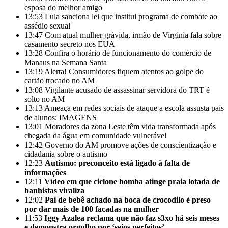
esposa do melhor amigo
13:53
Lula sanciona lei que institui programa de combate ao
assédio sexual
13:47
Com atual mulher grávida, irmão de Virginia fala sobre
casamento secreto nos EUA
13:28
Confira o horário de funcionamento do comércio de
Manaus na Semana Santa
13:19
Alerta! Consumidores fiquem atentos ao golpe do
cartão trocado no AM
13:08
Vigilante acusado de assassinar servidora do TRT é
solto no AM
13:13
Ameaça em redes sociais de ataque a escola assusta pais
de alunos; IMAGENS
13:01
Moradores da zona Leste têm vida transformada após
chegada da água em comunidade vulnerável
12:42
Governo do AM promove ações de conscientização e
cidadania sobre o autismo
12:23
Autismo: preconceito está ligado à falta de
informações
12:11
Vídeo em que ciclone bomba atinge praia lotada de
banhistas viraliza
12:02
Pai de bebê achado na boca de crocodilo é preso
por dar mais de 100 facadas na mulher
11:53
Iggy Azalea reclama que não faz s3xo há seis meses
e demonstra orgulho por ‘seios perfeitos’