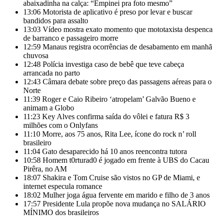
abaixadinha na calça: “Empinei pra foto mesmo”
13:06
Motorista de aplicativo é preso por levar e buscar
bandidos para assalto
13:03
Vídeo mostra exato momento que mototaxista despenca
de barranco e passageiro morre
12:59
Manaus registra ocorrências de desabamento em manhã
chuvosa
12:48
Polícia investiga caso de bebê que teve cabeça
arrancada no parto
12:43
Câmara debate sobre preço das passagens aéreas para o
Norte
11:39
Roger e Caio Ribeiro ‘atropelam’ Galvão Bueno e
animam a Globo
11:23
Key Alves confirma saída do vôlei e fatura R$ 3
milhões com o Onlyfans
11:10
Morre, aos 75 anos, Rita Lee, ícone do rock n’ roll
brasileiro
11:04
Gato desaparecido há 10 anos reencontra tutora
10:58
Homem t0rturad0 é jogado em frente à UBS do Cacau
Pirêra, no AM
18:07
Shakira e Tom Cruise são vistos no GP de Miami, e
internet especula romance
18:02
Mulher joga água fervente em marido e filho de 3 anos
17:57
Presidente Lula propõe nova mudança no SALÁRIO
MÍNIMO dos brasileiros