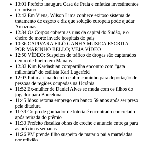
13:01
Prefeito inaugura Casa de Praia e enfatiza investimentos
no turismo
12:42
Em Viena, Wilson Lima conhece exitoso sistema de
tratamento de esgoto e diz que solução europeia pode ajudar
Amazonas
12:34
Os Corpos cobrem as ruas da capital do Sudão, e o
cheiro de morte invade hospitais do país
10:36
CAPIVARA FILÓ GANHA MÚSICA ESCRITA
POR MARINHO BELLO; VEJA VÍDEO
12:50
VÍDEO: Suspeitos de tráfico de drogas são capturados
dentro de bueiro em Manaus
12:33
Kim Kardashian compartilha encontro com “gata
milionária” do estilista Karl Lagerfeld
12:03
Putin assina decreto e abre caminho para deportação de
pessoas de regiões ocupadas na Ucrânia
11:52
Ex-mulher de Daniel Alves se muda com os filhos do
jogador para Barcelona
11:45
Idoso retoma emprego em banco 59 anos após ser preso
pela ditadura
11:39
Corpo de ganhador de loteria é encontrado concretado
após retirada do prêmio
11:33
Prefeito fiscaliza obras de creche e anuncia entrega para
as próximas semanas
11:26
PM prende filho suspeito de matar o pai a marteladas
por religião