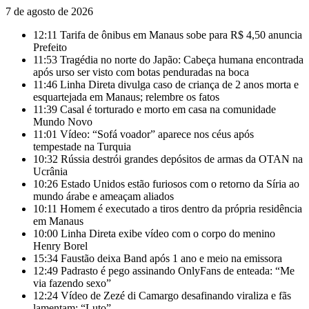
7 de agosto de 2026
12:11
Tarifa de ônibus em Manaus sobe para R$ 4,50 anuncia
Prefeito
11:53
Tragédia no norte do Japão: Cabeça humana encontrada
após urso ser visto com botas penduradas na boca
11:46
Linha Direta divulga caso de criança de 2 anos morta e
esquartejada em Manaus; relembre os fatos
11:39
Casal é torturado e morto em casa na comunidade
Mundo Novo
11:01
Vídeo: “Sofá voador” aparece nos céus após
tempestade na Turquia
10:32
Rússia destrói grandes depósitos de armas da OTAN na
Ucrânia
10:26
Estado Unidos estão furiosos com o retorno da Síria ao
mundo árabe e ameaçam aliados
10:11
Homem é executado a tiros dentro da própria residência
em Manaus
10:00
Linha Direta exibe vídeo com o corpo do menino
Henry Borel
15:34
Faustão deixa Band após 1 ano e meio na emissora
12:49
Padrasto é pego assinando OnlyFans de enteada: “Me
via fazendo sexo”
12:24
Vídeo de Zezé di Camargo desafinando viraliza e fãs
lamentam: “Luto”