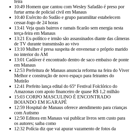
feira
10:49
Homem que cantou com Wesley Safadão é preso por
furtar arma de policial civil em Manaus
10:40
Exército do Sudão e grupo paramilitar estabelecem
cessar-fogo de 24 horas
13:41
Veja quais bairros e ramais ficarão sem energia nesta
terça-feira em Manaus
13:21
Ex-político e irmão são assassinados diante das câmeras
de TV durante transmissão ao vivo
13:10
Mulher é presa suspeita de envenenar o próprio marido
no interior do AM
13:01
Cadáver é encontrado dentro de saco embaixo de ponte
em Manaus
12:53
Prefeitura de Manaus anuncia reforma na feira do Viver
Melhor e construção de novo espaço para feirantes do
Mutirão
12:41
Prefeito lança edital do 65º Festival Folclórico do
Amazonas com apoio financeiro de quase R$ 1,2 milhão
15:03
CORPO MASCULINO É ENCONTRADO
BOIANDO EM IGARAPÉ
12:59
Hospital de Manaus oferece atendimento para crianças
com Autismo
12:50
Editora em Manaus vai publicar livros sem custo para
os autores; saiba como
12:32
Polícia diz que vai apurar vazamento de fotos da