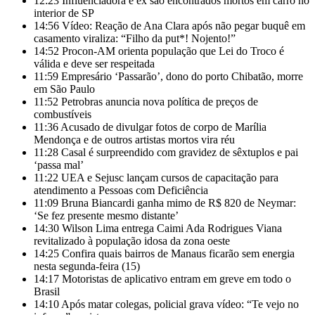
12:23
Influenciadora e ex são encontrados mortos em carro no
interior de SP
14:56
Vídeo: Reação de Ana Clara após não pegar buquê em
casamento viraliza: “Filho da put*! Nojento!”
14:52
Procon-AM orienta população que Lei do Troco é
válida e deve ser respeitada
11:59
Empresário ‘Passarão’, dono do porto Chibatão, morre
em São Paulo
11:52
Petrobras anuncia nova política de preços de
combustíveis
11:36
Acusado de divulgar fotos de corpo de Marília
Mendonça e de outros artistas mortos vira réu
11:28
Casal é surpreendido com gravidez de sêxtuplos e pai
‘passa mal’
11:22
UEA e Sejusc lançam cursos de capacitação para
atendimento a Pessoas com Deficiência
11:09
Bruna Biancardi ganha mimo de R$ 820 de Neymar:
‘Se fez presente mesmo distante’
14:30
Wilson Lima entrega Caimi Ada Rodrigues Viana
revitalizado à população idosa da zona oeste
14:25
Confira quais bairros de Manaus ficarão sem energia
nesta segunda-feira (15)
14:17
Motoristas de aplicativo entram em greve em todo o
Brasil
14:10
Após matar colegas, policial grava vídeo: “Te vejo no