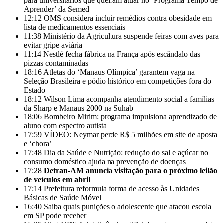
para universitários que queiram atuar no ‘Programa Tempo de
Aprender’ da Semed
12:12
OMS considera incluir remédios contra obesidade em
lista de medicamentos essenciais
11:38
Ministério da Agricultura suspende feiras com aves para
evitar gripe aviária
11:14
Nestlé fecha fábrica na França após escândalo das
pizzas contaminadas
18:16
Atletas do ‘Manaus Olímpica’ garantem vaga na
Seleção Brasileira e pódio histórico em competições fora do
Estado
18:12
Wilson Lima acompanha atendimento social a famílias
da Sharp e Manaus 2000 na Suhab
18:06
Bombeiro Mirim: programa impulsiona aprendizado de
aluno com espectro autista
17:59
VÍDEO: Neymar perde R$ 5 milhões em site de aposta
e ‘chora’
17:48
Dia da Saúde e Nutrição: redução do sal e açúcar no
consumo doméstico ajuda na prevenção de doenças
17:28
Detran-AM anuncia visitação para o próximo leilão
de veículos em abril
17:14
Prefeitura reformula forma de acesso às Unidades
Básicas de Saúde Móvel
16:40
Saiba quais punições o adolescente que atacou escola
em SP pode receber