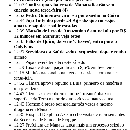
11:07
Confira quais bairros de Manaus ficarão sem
energia nesta terça-feira (4)
12:52
Pedro Guimarães vira réu por assédio na Caixa
12:44
Jojo Todynho perde 24 Kg e diz que consegue
amarrar sapatos e subir escadas
12:39
Mansão de luxo de Amazonino é anunciada por R$
12 milhões em Manaus; veja fotos
12:33
Filha de Quico, da série ‘Chaves’, entra para o
OnlyFans
12:27
Servidora da Saúde seduz, sequestra, dopa e rouba
gringo
12:11
Papa deverá ter alta neste sábado
11:29
Taxa de desocupação fica em 8,6% em fevereiro
11:15
Mutirão nacional para negociar dívidas termina nesta
sexta-feira
14:52
Câmara aprova repúdio a Lula, primeiro da história a
um presidente
14:47
Cientistas descobrem enorme ‘oceano’ abaixo da
superfície da Terra maior do que todos os mares acima
12:43
Homem é preso por assaltar três vezes a mesmo
drogaria em Manaus
12:35
Hospital Delphina Aziz recebe visita de representantes
da Secretaria de Saúde de Sergipe
12:27
Prefeitura de Manaus lança mais um processo seletivo