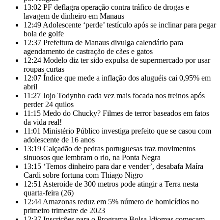
13:02
PF deflagra operação contra tráfico de drogas e
lavagem de dinheiro em Manaus
12:49
Adolescente ‘perde’ testículo após se inclinar para pegar
bola de golfe
12:37
Prefeitura de Manaus divulga calendário para
agendamento de castração de cães e gatos
12:24
Modelo diz ter sido expulsa de supermercado por usar
roupas curtas
12:07
Índice que mede a inflação dos aluguéis cai 0,95% em
abril
11:27
Jojo Todynho cada vez mais focada nos treinos após
perder 24 quilos
11:15
Medo do Chucky? Filmes de terror baseados em fatos
da vida real!
11:01
Ministério Público investiga prefeito que se casou com
adolescente de 16 anos
13:19
Calçadão de pedras portuguesas traz movimentos
sinuosos que lembram o rio, na Ponta Negra
13:15
‘Temos dinheiro para dar e vender’, desabafa Maíra
Cardi sobre fortuna com Thiago Nigro
12:51
Asteroide de 300 metros pode atingir a Terra nesta
quarta-feira (26)
12:44
Amazonas reduz em 5% número de homicídios no
primeiro trimestre de 2023
12:37
Inscrições para o Programa Bolsa Idiomas começam