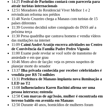
14:25
Festival de Parintins contará com pareceria para
atrair turistas internacionais
12:51
Moradores do Residencial Viver Melhor 1 e 2
reivindicam reforma nos prédios
11:48
Navio Cruzeiro chega a Manaus com turistas de 15
países diferentes
11:39
Governo decidirá sobre consignado do INSS até a
próxima terça
11:30
Presa quadrilha que castrava homens e vendia vídeos
das mutilações na internet
11:09
Caimi André Araújo encerra atividades no Centro
de Convivência da Família Padre Pedro Vignola
11:00
Exame pode revelar se você sofre de transtorno de
ansiedade e em que grau
10:46
Moro alvo de facção: veja os presos suspeitos de
planejar morte do senador
13:37
Ilha privada conhecida por receber celebridades é
vendida por R$ 74 milhões
13:31
Prefeitura de Manaus implanta nova iluminação a
LED no T2
13:08
Influenciadora Karen Bachini afirma ser uma
pessoa intersexo; entenda
12:58
Com marcas de agr3ssão, mulher é encontrada em
terreno baldio em avenida em Manaus
12:50
Durante 40 anos, homicídios de mulheres foram