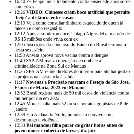
16:40
Zé Felipe inicia tratamento contra ansiedade após sofrer
com crises
12:26
VÍDEO: Chineses criam boca artificial que permite
‘beijo’ a distância entre casais
12:19
Veja como consultar dinheiro esquecido de quem já
faleceu e como resgatá-lo
12:12
Após assumir romance, Thiago Nigro deixa mansão de
R$ 15 milhões onde vivia com ex
12:05
Inscrições do concurso do Banco do Brasil terminam
nesta sexta-feira
11:58
Anvisa aprova nova vacina contra a dengue
11:49
SSP-AM realiza operação de combate à
criminalidade na Zona Sul de Manaus
11:36
SES-AM reúne diretores do interior para alinhar gestão
e projetos na assistência à saúde
11:17
Novenas e Procissão marcam o Festejo de São José,
Esposo de Maria, 2023 em Manaus
12:52
Brasil registra mais de 50 mil casos de violência contra
mulher por dia em 2022
12:45
Moraes solta mais 52 presos por atos golpistas de 8 de
janeiro
12:39
Em Atalaia do Norte, população convive com
desemprego e violência
12:33
Pai mandou filha parar de gritar horas antes de
jovem morrer coberta de larvas, diz juiz