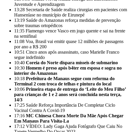
Juventude e Aprendizagem
13:28
Secretaria de Saúde realiza cirurgias em pacientes com
Hanseníase no município de Eirunepé
13:19
Saúde do Amazonas reforça medidas de prevenção
sobre traumas ortopédicos
11:35
Flamengo vence Vasco em jogo quente e sai na frente
na semifinal
11:08
Voa, Brasil vai emitir quase 12 milhões de passagens
por ano a R$ 200
10:51
Cinco anos após assassinato, caso Marielle Franco
segue indefinido
10:40
Coreia do Norte dispara mísseis de submarino
10:30
Homem é preso após b4ter em esposa e sogra no
interior do Amazonas
10:18
Prefeitura de Manaus segue com reforma do
Terminal 2 com troca de telhas e pintura do local
10:06
Primeira etapa de entrega do ‘Leite do Meu Filho’
para crianças de 1 e 2 anos será concluída nesta terça,
14/3
17:25
Saúde Reforça Importância De Completar Ciclo
Vacinal Contra A Covid-19
17:16
MC Chinesa Chora Morte Da Mãe Após Chegar
Em Manaus Para Visita-La
17:12
VÍDEO: Lady Gaga Ajuda Fotógrafo Que Caiu No
Tapete Vermelho Do Oscar 2023