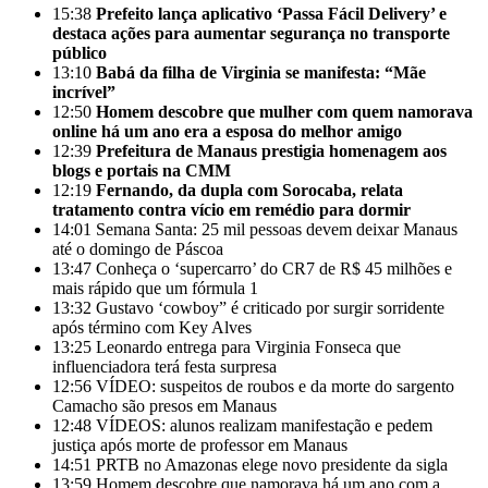
15:38
Prefeito lança aplicativo ‘Passa Fácil Delivery’ e
destaca ações para aumentar segurança no transporte
público
13:10
Babá da filha de Virginia se manifesta: “Mãe
incrível”
12:50
Homem descobre que mulher com quem namorava
online há um ano era a esposa do melhor amigo
12:39
Prefeitura de Manaus prestigia homenagem aos
blogs e portais na CMM
12:19
Fernando, da dupla com Sorocaba, relata
tratamento contra vício em remédio para dormir
14:01
Semana Santa: 25 mil pessoas devem deixar Manaus
até o domingo de Páscoa
13:47
Conheça o ‘supercarro’ do CR7 de R$ 45 milhões e
mais rápido que um fórmula 1
13:32
Gustavo ‘cowboy” é criticado por surgir sorridente
após término com Key Alves
13:25
Leonardo entrega para Virginia Fonseca que
influenciadora terá festa surpresa
12:56
VÍDEO: suspeitos de roubos e da morte do sargento
Camacho são presos em Manaus
12:48
VÍDEOS: alunos realizam manifestação e pedem
justiça após morte de professor em Manaus
14:51
PRTB no Amazonas elege novo presidente da sigla
13:59
Homem descobre que namorava há um ano com a