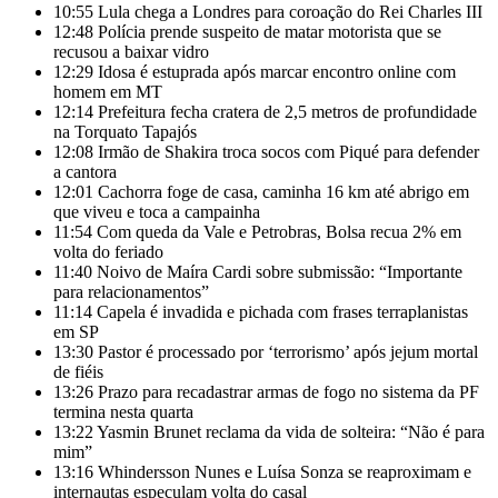
10:55
Lula chega a Londres para coroação do Rei Charles III
12:48
Polícia prende suspeito de matar motorista que se
recusou a baixar vidro
12:29
Idosa é estuprada após marcar encontro online com
homem em MT
12:14
Prefeitura fecha cratera de 2,5 metros de profundidade
na Torquato Tapajós
12:08
Irmão de Shakira troca socos com Piqué para defender
a cantora
12:01
Cachorra foge de casa, caminha 16 km até abrigo em
que viveu e toca a campainha
11:54
Com queda da Vale e Petrobras, Bolsa recua 2% em
volta do feriado
11:40
Noivo de Maíra Cardi sobre submissão: “Importante
para relacionamentos”
11:14
Capela é invadida e pichada com frases terraplanistas
em SP
13:30
Pastor é processado por ‘terrorismo’ após jejum mortal
de fiéis
13:26
Prazo para recadastrar armas de fogo no sistema da PF
termina nesta quarta
13:22
Yasmin Brunet reclama da vida de solteira: “Não é para
mim”
13:16
Whindersson Nunes e Luísa Sonza se reaproximam e
internautas especulam volta do casal