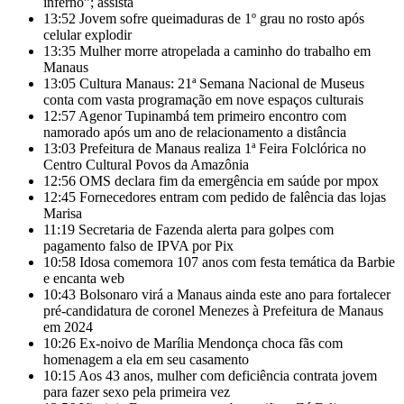
inferno”; assista
13:52
Jovem sofre queimaduras de 1º grau no rosto após
celular explodir
13:35
Mulher morre atropelada a caminho do trabalho em
Manaus
13:05
Cultura Manaus: 21ª Semana Nacional de Museus
conta com vasta programação em nove espaços culturais
12:57
Agenor Tupinambá tem primeiro encontro com
namorado após um ano de relacionamento a distância
13:03
Prefeitura de Manaus realiza 1ª Feira Folclórica no
Centro Cultural Povos da Amazônia
12:56
OMS declara fim da emergência em saúde por mpox
12:45
Fornecedores entram com pedido de falência das lojas
Marisa
11:19
Secretaria de Fazenda alerta para golpes com
pagamento falso de IPVA por Pix
10:58
Idosa comemora 107 anos com festa temática da Barbie
e encanta web
10:43
Bolsonaro virá a Manaus ainda este ano para fortalecer
pré-candidatura de coronel Menezes à Prefeitura de Manaus
em 2024
10:26
Ex-noivo de Marília Mendonça choca fãs com
homenagem a ela em seu casamento
10:15
Aos 43 anos, mulher com deficiência contrata jovem
para fazer sexo pela primeira vez