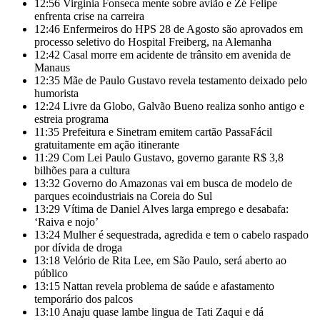
12:56
Virginia Fonseca mente sobre avião e Zé Felipe
enfrenta crise na carreira
12:46
Enfermeiros do HPS 28 de Agosto são aprovados em
processo seletivo do Hospital Freiberg, na Alemanha
12:42
Casal morre em acidente de trânsito em avenida de
Manaus
12:35
Mãe de Paulo Gustavo revela testamento deixado pelo
humorista
12:24
Livre da Globo, Galvão Bueno realiza sonho antigo e
estreia programa
11:35
Prefeitura e Sinetram emitem cartão PassaFácil
gratuitamente em ação itinerante
11:29
Com Lei Paulo Gustavo, governo garante R$ 3,8
bilhões para a cultura
13:32
Governo do Amazonas vai em busca de modelo de
parques ecoindustriais na Coreia do Sul
13:29
Vítima de Daniel Alves larga emprego e desabafa:
‘Raiva e nojo’
13:24
Mulher é sequestrada, agredida e tem o cabelo raspado
por dívida de droga
13:18
Velório de Rita Lee, em São Paulo, será aberto ao
público
13:15
Nattan revela problema de saúde e afastamento
temporário dos palcos
13:10
Anaju quase lambe lingua de Tati Zaqui e dá