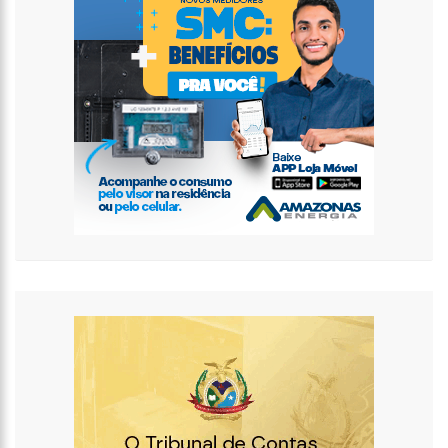
15:36
PF apreende carros de luxo de empresa do Faraó dos
Bitcoins
15:31
Fátima Bernardes relembra reação dos filhos com
descoberta de namoro
15:14
Anúncio da OMS ainda não significa o fim da pandemia de
Covid-19; entenda
14:48
Com mais de 1,2 mil cadastros, Águas de Manaus comemora
sucesso do Programa Afluentes e enaltece papel do líder
comunitário
14:34
Programa Ronda Escolar da Prefeitura de Manaus ganha
reforço com novas viaturas
12:02
AAM conquista aumento no rateio do MAC para os municípios
do Amazonas
11:20
Sonia Abrão é criticada nas redes sociais após ‘Linha Direta’
recordar assassinato de Eloá
10:55
Lula chega a Londres para coroação do Rei Charles III
12:48
Polícia prende suspeito de matar motorista que se recusou a
baixar vidro
12:29
Idosa é estuprada após marcar encontro online com homem
em MT