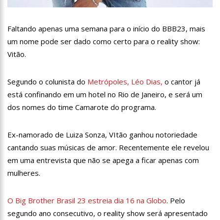
13:07
Greve de ônibus é suspensa a pedido do prefeito de
Manaus
Faltando apenas uma semana para o início do BBB23, mais
12:55
PIB do Japão registra crescimento pela primeira vez em 3
trimestres
um nome pode ser dado como certo para o reality show:
12:49
Anitta diz que ficou dez meses sem sexo e revela como se
Vitão.
sentiu
12:37
Agenor Tupinambá fala sobre namoro com Lucas: “Não
Segundo o colunista do
Metrópoles, Léo Dias,
o cantor já
houve traição”
está confinando em um hotel no Rio de Janeiro, e será um
12:23
Influenciadora e ex são encontrados mortos em carro no
interior de SP
dos nomes do time Camarote do programa.
14:56
Vídeo: Reação de Ana Clara após não pegar buquê em
casamento viraliza: “Filho da put*! Nojento!”
Ex-namorado de Luiza Sonza, VItão ganhou notoriedade
14:52
Procon-AM orienta população que Lei do Troco é válida e
cantando suas músicas de amor. Recentemente ele revelou
deve ser respeitada
em uma entrevista que não se apega a ficar apenas com
11:59
Empresário ‘Passarão’, dono do porto Chibatão, morre em
São Paulo
mulheres.
11:52
Petrobras anuncia nova política de preços de combustíveis
O Big Brother Brasil 23 estreia dia 16 na Globo
. Pelo
11:36
Acusado de divulgar fotos de corpo de Marília Mendonça e
segundo ano consecutivo, o reality show será apresentado
de outros artistas mortos vira réu