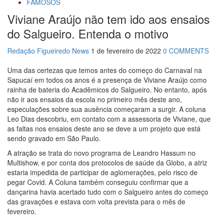
FAMOSOS
“Me via fazendo sexo”
Viviane Araújo não tem ido aos ensaios
12:24
Vídeo de Zezé di Camargo desafinando viraliza e fãs
lamentam: “Luto”
do Salgueiro. Entenda o motivo
11:43
Postos serão fiscalizados para garantir queda nos
preços, diz ministro
Redação Figueiredo News
1 de fevereiro de 2022
0 COMMENTS
11:24
Campanha intensifica combate à violência sexual
contra crianças
Uma das certezas que temos antes do começo do Carnaval na
11:10
Constituição e Lei Maria da Penha ganham tradução
Sapucaí em todos os anos é a presença de Viviane Araújo como
em idioma indígena
rainha de bateria do Acadêmicos do Salgueiro. No entanto, após
11:04
Sine Manaus oferta 167 vagas de emprego nesta
não ir aos ensaios da escola no primeiro mês deste ano,
quinta-feira, 18/5
especulações sobre sua ausência começaram a surgir. A coluna
10:49
Wilson Lima anuncia implantação de centro
Leo Dias descobriu, em contato com a assessoria de Viviane, que
integrado para atender crianças e adolescentes vítimas de
as faltas nos ensaios deste ano se deve a um projeto que está
violência
sendo gravado em São Paulo.
13:24
Dia Mundial da Hipertensão: SES-AM orienta sobre
prevenção e tratamento adequado da doença
A atração se trata do novo programa de Leandro Hassum no
13:19
Professores do AM entram em greve e cobram
Multishow, e por conta dos protocolos de saúde da Globo, a atriz
reajuste salarial de 25%
estaria impedida de participar de aglomerações, pelo risco de
13:14
Boi Caprichoso lança vídeos gravados pelos
pegar Covid. A Coluna também conseguiu confirmar que a
dançarinos da Troup Caprichoso e Corpo de Dança
dançarina havia acertado tudo com o Salgueiro antes do começo
Caprichoso (CDC)
das gravações e estava com volta prevista para o mês de
13:07
Greve de ônibus é suspensa a pedido do prefeito de
fevereiro.