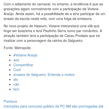
Manaus
Com o adiamento do carnaval, no entanto, a tendência é que as
12:55
PIB do Japão registra crescimento pela primeira vez
gravações sigam normalmente com a participação de Viviane
em 3 trimestres
Araújo. Ainda assim, há a possibilidade de a atriz participar de um
12:49
Anitta diz que ficou dez meses sem sexo e revela
ensaio da escola neste mês, com uma folga da emissora.
como se sentiu
12:37
Agenor Tupinambá fala sobre namoro com Lucas:
No novo projeto de Hassum, Viviane interpretará uma vilã que
“Não houve traição”
finge ser boazinha e terá Paulinho Serra como par romântico. A
12:23
Influenciadora e ex são encontrados mortos em
atração também terá a participação de Cacau Protásio que irá
carro no interior de SP
rivalizar com a personagem da rainha do Salgueiro.
14:56
Vídeo: Reação de Ana Clara após não pegar buquê
Fonte: Metropolis
em casamento viraliza: “Filho da put*! Nojento!”
14:52
Procon-AM orienta população que Lei do Troco é
#Viviane Araújo
válida e deve ser respeitada
aos
11:59
Empresário ‘Passarão’, dono do porto Chibatão,
Compartilhar
morre em São Paulo
Curti
11:52
Petrobras anuncia nova política de preços de
ensaios do Salgueiro. Entenda o motivo
combustíveis
ido
11:36
Acusado de divulgar fotos de corpo de Marília
não
Mendonça e de outros artistas mortos vira réu
tem
11:28
Casal é surpreendido com gravidez de sêxtuplos e
pai ‘passa mal’
Navegação
Previous
Previous
11:22
UEA e Sejusc lançam cursos de capacitação para
post:
Inscrições para concurso público da PC-AM são prorrogadas até
atendimento a Pessoas com Deficiência