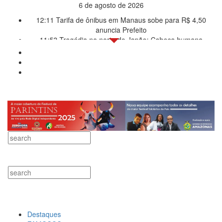
6 de agosto de 2026
12:11
Tarifa de ônibus em Manaus sobe para R$ 4,50
anuncia Prefeito
11:53
Tragédia no norte do Japão: Cabeça humana
encontrada após urso ser visto com botas penduradas na
boca
11:46
Linha Direta divulga caso de criança de 2 anos morta
e esquartejada em Manaus; relembre os fatos
11:39
Casal é torturado e morto em casa na comunidade
Mundo Novo
11:01
Vídeo: “Sofá voador” aparece nos céus após
tempestade na Turquia
10:32
Rússia destrói grandes depósitos de armas da OTAN
na Ucrânia
10:26
Estado Unidos estão furiosos com o retorno da Síria
ao mundo árabe e ameaçam aliados
10:11
Homem é executado a tiros dentro da própria
residência em Manaus
10:00
Linha Direta exibe vídeo com o corpo do menino
Henry Borel
15:34
Faustão deixa Band após 1 ano e meio na emissora
Destaques
12:49
Padrasto é pego assinando OnlyFans de enteada: