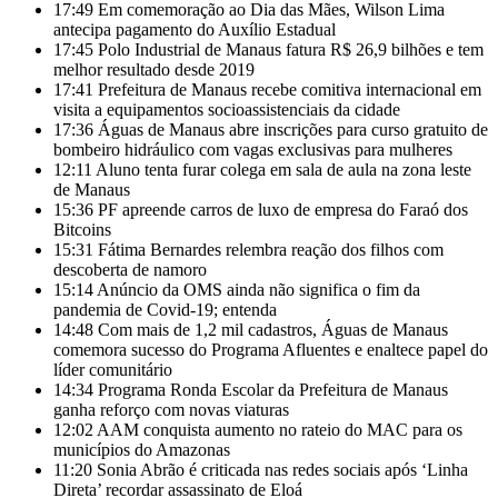
17:49
Em comemoração ao Dia das Mães, Wilson Lima
antecipa pagamento do Auxílio Estadual
17:45
Polo Industrial de Manaus fatura R$ 26,9 bilhões e tem
melhor resultado desde 2019
17:41
Prefeitura de Manaus recebe comitiva internacional em
visita a equipamentos socioassistenciais da cidade
17:36
Águas de Manaus abre inscrições para curso gratuito de
bombeiro hidráulico com vagas exclusivas para mulheres
12:11
Aluno tenta furar colega em sala de aula na zona leste
de Manaus
15:36
PF apreende carros de luxo de empresa do Faraó dos
Bitcoins
15:31
Fátima Bernardes relembra reação dos filhos com
descoberta de namoro
15:14
Anúncio da OMS ainda não significa o fim da
pandemia de Covid-19; entenda
14:48
Com mais de 1,2 mil cadastros, Águas de Manaus
comemora sucesso do Programa Afluentes e enaltece papel do
líder comunitário
14:34
Programa Ronda Escolar da Prefeitura de Manaus
ganha reforço com novas viaturas
12:02
AAM conquista aumento no rateio do MAC para os
municípios do Amazonas
11:20
Sonia Abrão é criticada nas redes sociais após ‘Linha
Direta’ recordar assassinato de Eloá