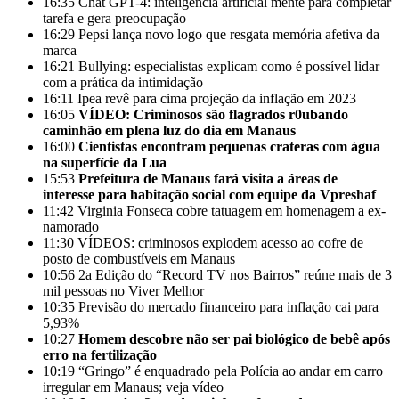
16:35
Chat GPT-4: inteligência artificial mente para completar
tarefa e gera preocupação
16:29
Pepsi lança novo logo que resgata memória afetiva da
marca
16:21
Bullying: especialistas explicam como é possível lidar
com a prática da intimidação
16:11
Ipea revê para cima projeção da inflação em 2023
16:05
VÍDEO: Criminosos são flagrados r0ubando
caminhão em plena luz do dia em Manaus
16:00
Cientistas encontram pequenas crateras com água
na superfície da Lua
15:53
Prefeitura de Manaus fará visita a áreas de
interesse para habitação social com equipe da Vpreshaf
11:42
Virginia Fonseca cobre tatuagem em homenagem a ex-
namorado
11:30
VÍDEOS: criminosos explodem acesso ao cofre de
posto de combustíveis em Manaus
10:56
2a Edição do “Record TV nos Bairros” reúne mais de 3
mil pessoas no Viver Melhor
10:35
Previsão do mercado financeiro para inflação cai para
5,93%
10:27
Homem descobre não ser pai biológico de bebê após
erro na fertilização
10:19
“Gringo” é enquadrado pela Polícia ao andar em carro
irregular em Manaus; veja vídeo