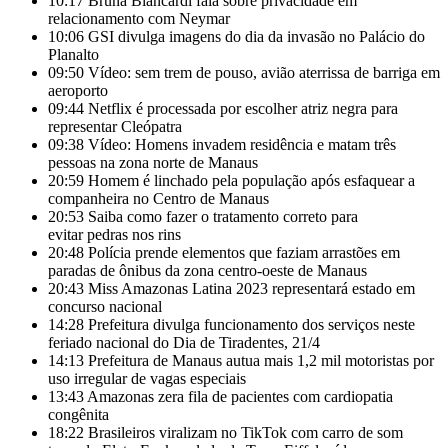
10:17
Bruna Biancardi fala sobre privacidade em
relacionamento com Neymar
10:06
GSI divulga imagens do dia da invasão no Palácio do
Planalto
09:50
Vídeo: sem trem de pouso, avião aterrissa de barriga em
aeroporto
09:44
Netflix é processada por escolher atriz negra para
representar Cleópatra
09:38
Vídeo: Homens invadem residência e matam três
pessoas na zona norte de Manaus
20:59
Homem é linchado pela população após esfaquear a
companheira no Centro de Manaus
20:53
Saiba como fazer o tratamento correto para
evitar pedras nos rins
20:48
Polícia prende elementos que faziam arrastões em
paradas de ônibus da zona centro-oeste de Manaus
20:43
Miss Amazonas Latina 2023 representará estado em
concurso nacional
14:28
Prefeitura divulga funcionamento dos serviços neste
feriado nacional do Dia de Tiradentes, 21/4
14:13
Prefeitura de Manaus autua mais 1,2 mil motoristas por
uso irregular de vagas especiais
13:43
Amazonas zera fila de pacientes com cardiopatia
congênita
18:22
Brasileiros viralizam no TikTok com carro de som