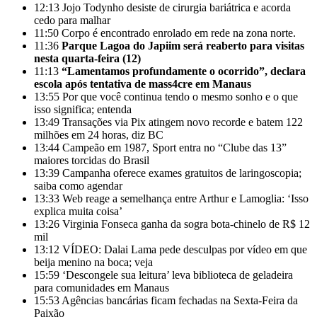
12:13
Jojo Todynho desiste de cirurgia bariátrica e acorda
cedo para malhar
11:50
Corpo é encontrado enrolado em rede na zona norte.
11:36
Parque Lagoa do Japiim será reaberto para visitas
nesta quarta-feira (12)
11:13
“Lamentamos profundamente o ocorrido”, declara
escola após tentativa de mass4cre em Manaus
13:55
Por que você continua tendo o mesmo sonho e o que
isso significa; entenda
13:49
Transações via Pix atingem novo recorde e batem 122
milhões em 24 horas, diz BC
13:44
Campeão em 1987, Sport entra no “Clube das 13”
maiores torcidas do Brasil
13:39
Campanha oferece exames gratuitos de laringoscopia;
saiba como agendar
13:33
Web reage a semelhança entre Arthur e Lamoglia: ‘Isso
explica muita coisa’
13:26
Virginia Fonseca ganha da sogra bota-chinelo de R$ 12
mil
13:12
VÍDEO: Dalai Lama pede desculpas por vídeo em que
beija menino na boca; veja
15:59
‘Descongele sua leitura’ leva biblioteca de geladeira
para comunidades em Manaus
15:53
Agências bancárias ficam fechadas na Sexta-Feira da
Paixão