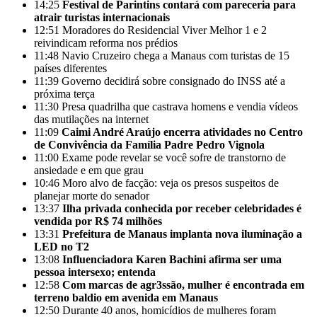
14:25
Festival de Parintins contará com pareceria para
atrair turistas internacionais
12:51
Moradores do Residencial Viver Melhor 1 e 2
reivindicam reforma nos prédios
11:48
Navio Cruzeiro chega a Manaus com turistas de 15
países diferentes
11:39
Governo decidirá sobre consignado do INSS até a
próxima terça
11:30
Presa quadrilha que castrava homens e vendia vídeos
das mutilações na internet
11:09
Caimi André Araújo encerra atividades no Centro
de Convivência da Família Padre Pedro Vignola
11:00
Exame pode revelar se você sofre de transtorno de
ansiedade e em que grau
10:46
Moro alvo de facção: veja os presos suspeitos de
planejar morte do senador
13:37
Ilha privada conhecida por receber celebridades é
vendida por R$ 74 milhões
13:31
Prefeitura de Manaus implanta nova iluminação a
LED no T2
13:08
Influenciadora Karen Bachini afirma ser uma
pessoa intersexo; entenda
12:58
Com marcas de agr3ssão, mulher é encontrada em
terreno baldio em avenida em Manaus
12:50
Durante 40 anos, homicídios de mulheres foram