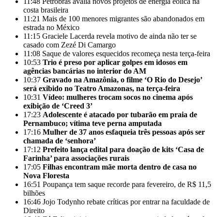
11:48
Petrobras avalia novos projetos de energia eólica na
costa brasileira
11:21
Mais de 100 menores migrantes são abandonados em
estrada no México
11:15
Graciele Lacerda revela motivo de ainda não ter se
casado com Zezé Di Camargo
11:08
Saque de valores esquecidos recomeça nesta terça-feira
10:53
Trio é preso por aplicar golpes em idosos em
agências bancárias no interior do AM
10:37
Gravado na Amazônia, o filme ‘O Rio do Desejo’
será exibido no Teatro Amazonas, na terça-feira
10:31
Vídeo: mulheres trocam socos no cinema após
exibição de ‘Creed 3’
17:23
Adolescente é atacado por tubarão em praia de
Pernambuco; vítima teve perna amputada
17:16
Mulher de 37 anos esfaqueia três pessoas após ser
chamada de ‘senhora’
17:12
Prefeito lança edital para doação de kits ‘Casa de
Farinha’ para associações rurais
17:05
Filhas encontram mãe morta dentro de casa no
Nova Floresta
16:51
Poupança tem saque recorde para fevereiro, de R$ 11,5
bilhões
16:46
Jojo Todynho rebate críticas por entrar na faculdade de
Direito