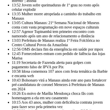
inferno”; assista
13:52
Jovem sofre queimaduras de 1º grau no rosto após
celular explodir
13:35
Mulher morre atropelada a caminho do trabalho em
Manaus
13:05
Cultura Manaus: 21ª Semana Nacional de Museus
conta com vasta programação em nove espaços culturais
12:57
Agenor Tupinambá tem primeiro encontro com
namorado após um ano de relacionamento a distância
13:03
Prefeitura de Manaus realiza 1ª Feira Folclórica no
Centro Cultural Povos da Amazônia
12:56
OMS declara fim da emergência em saúde por mpox
12:45
Fornecedores entram com pedido de falência das lojas
Marisa
11:19
Secretaria de Fazenda alerta para golpes com
pagamento falso de IPVA por Pix
10:58
Idosa comemora 107 anos com festa temática da Barbie
e encanta web
10:43
Bolsonaro virá a Manaus ainda este ano para fortalecer
pré-candidatura de coronel Menezes à Prefeitura de Manaus
em 2024
10:26
Ex-noivo de Marília Mendonça choca fãs com
homenagem a ela em seu casamento
10:15
Aos 43 anos, mulher com deficiência contrata jovem
para fazer sexo pela primeira vez