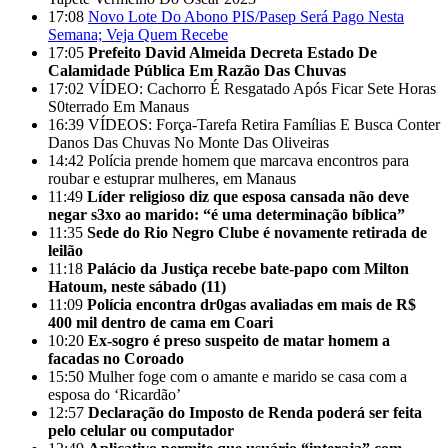
17:08
Novo Lote Do Abono PIS/Pasep Será Pago Nesta
Semana; Veja Quem Recebe
17:05
Prefeito David Almeida Decreta Estado De
Calamidade Pública Em Razão Das Chuvas
17:02
VÍDEO: Cachorro É Resgatado Após Ficar Sete Horas
S0terrado Em Manaus
16:39
VÍDEOS: Força-Tarefa Retira Famílias E Busca Conter
Danos Das Chuvas No Monte Das Oliveiras
14:42
Polícia prende homem que marcava encontros para
roubar e estuprar mulheres, em Manaus
11:49
Líder religioso diz que esposa cansada não deve
negar s3xo ao marido: “é uma determinação bíblica”
11:35
Sede do Rio Negro Clube é novamente retirada de
leilão
11:18
Palácio da Justiça recebe bate-papo com Milton
Hatoum, neste sábado (11)
11:09
Polícia encontra dr0gas avaliadas em mais de R$
400 mil dentro de cama em Coari
10:20
Ex-sogro é preso suspeito de matar homem a
facadas no Coroado
15:50
Mulher foge com o amante e marido se casa com a
esposa do ‘Ricardão’
12:57
Declaração do Imposto de Renda poderá ser feita
pelo celular ou computador