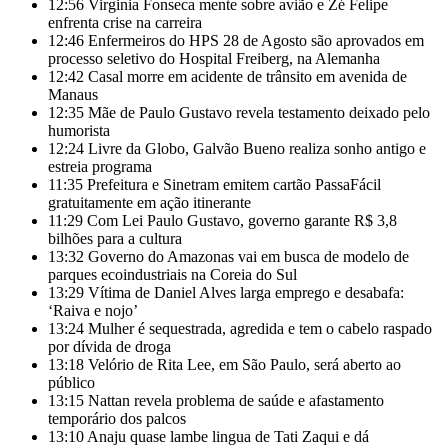
12:56
Virginia Fonseca mente sobre avião e Zé Felipe
enfrenta crise na carreira
12:46
Enfermeiros do HPS 28 de Agosto são aprovados em
processo seletivo do Hospital Freiberg, na Alemanha
12:42
Casal morre em acidente de trânsito em avenida de
Manaus
12:35
Mãe de Paulo Gustavo revela testamento deixado pelo
humorista
12:24
Livre da Globo, Galvão Bueno realiza sonho antigo e
estreia programa
11:35
Prefeitura e Sinetram emitem cartão PassaFácil
gratuitamente em ação itinerante
11:29
Com Lei Paulo Gustavo, governo garante R$ 3,8
bilhões para a cultura
13:32
Governo do Amazonas vai em busca de modelo de
parques ecoindustriais na Coreia do Sul
13:29
Vítima de Daniel Alves larga emprego e desabafa:
‘Raiva e nojo’
13:24
Mulher é sequestrada, agredida e tem o cabelo raspado
por dívida de droga
13:18
Velório de Rita Lee, em São Paulo, será aberto ao
público
13:15
Nattan revela problema de saúde e afastamento
temporário dos palcos
13:10
Anaju quase lambe lingua de Tati Zaqui e dá