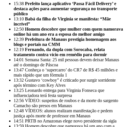
15:38
Prefeito lança aplicativo ‘Passa Fácil Delivery’ e
destaca ações para aumentar segurança no transporte
público
13:10
Babá da filha de Virginia se manifesta: “Mãe
incrível”
12:50
Homem descobre que mulher com quem namorava
online há um ano era a esposa do melhor amigo
12:39
Prefeitura de Manaus prestigia homenagem aos
blogs e portais na CMM
12:19
Fernando, da dupla com Sorocaba, relata
tratamento contra vício em remédio para dormir
14:01
Semana Santa: 25 mil pessoas devem deixar Manaus
até o domingo de Páscoa
13:47
Conheça o ‘supercarro’ do CR7 de R$ 45 milhões e
mais rápido que um fórmula 1
13:32
Gustavo ‘cowboy” é criticado por surgir sorridente
após término com Key Alves
13:25
Leonardo entrega para Virginia Fonseca que
influenciadora terá festa surpresa
12:56
VÍDEO: suspeitos de roubos e da morte do sargento
Camacho são presos em Manaus
12:48
VÍDEOS: alunos realizam manifestação e pedem
justiça após morte de professor em Manaus
14:51
PRTB no Amazonas elege novo presidente da sigla
13:59
Homem descobre que namorava há um ano com a