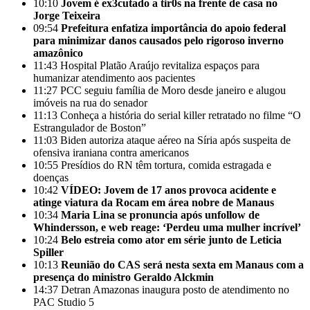
10:10
Jovem é ex3cutado a tir0s na frente de casa no
Jorge Teixeira
09:54
Prefeitura enfatiza importância do apoio federal
para minimizar danos causados pelo rigoroso inverno
amazônico
11:43
Hospital Platão Araújo revitaliza espaços para
humanizar atendimento aos pacientes
11:27
PCC seguiu família de Moro desde janeiro e alugou
imóveis na rua do senador
11:13
Conheça a história do serial killer retratado no filme “O
Estrangulador de Boston”
11:03
Biden autoriza ataque aéreo na Síria após suspeita de
ofensiva iraniana contra americanos
10:55
Presídios do RN têm tortura, comida estragada e
doenças
10:42
VÍDEO: Jovem de 17 anos provoca acidente e
atinge viatura da Rocam em área nobre de Manaus
10:34
Maria Lina se pronuncia após unfollow de
Whindersson, e web reage: ‘Perdeu uma mulher incrível’
10:24
Belo estreia como ator em série junto de Leticia
Spiller
10:13
Reunião do CAS será nesta sexta em Manaus com a
presença do ministro Geraldo Alckmin
14:37
Detran Amazonas inaugura posto de atendimento no
PAC Studio 5