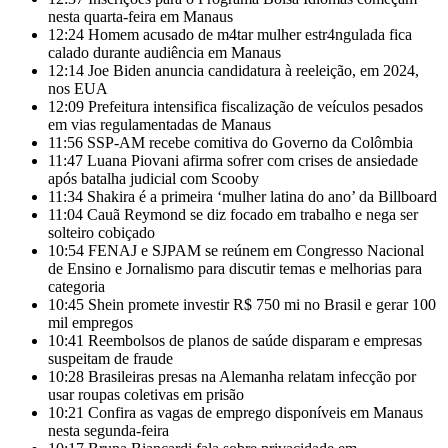
nesta quarta-feira em Manaus
12:24
Homem acusado de m4tar mulher estr4ngulada fica
calado durante audiência em Manaus
12:14
Joe Biden anuncia candidatura à reeleição, em 2024,
nos EUA
12:09
Prefeitura intensifica fiscalização de veículos pesados
em vias regulamentadas de Manaus
11:56
SSP-AM recebe comitiva do Governo da Colômbia
11:47
Luana Piovani afirma sofrer com crises de ansiedade
após batalha judicial com Scooby
11:34
Shakira é a primeira ‘mulher latina do ano’ da Billboard
11:04
Cauã Reymond se diz focado em trabalho e nega ser
solteiro cobiçado
10:54
FENAJ e SJPAM se reúnem em Congresso Nacional
de Ensino e Jornalismo para discutir temas e melhorias para
categoria
10:45
Shein promete investir R$ 750 mi no Brasil e gerar 100
mil empregos
10:41
Reembolsos de planos de saúde disparam e empresas
suspeitam de fraude
10:28
Brasileiras presas na Alemanha relatam infecção por
usar roupas coletivas em prisão
10:21
Confira as vagas de emprego disponíveis em Manaus
nesta segunda-feira