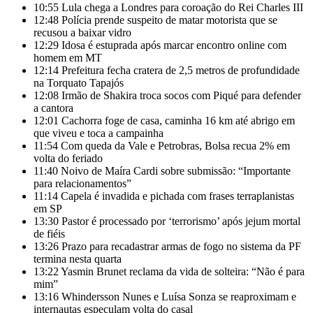
10:55
Lula chega a Londres para coroação do Rei Charles III
12:48
Polícia prende suspeito de matar motorista que se
recusou a baixar vidro
12:29
Idosa é estuprada após marcar encontro online com
homem em MT
12:14
Prefeitura fecha cratera de 2,5 metros de profundidade
na Torquato Tapajós
12:08
Irmão de Shakira troca socos com Piqué para defender
a cantora
12:01
Cachorra foge de casa, caminha 16 km até abrigo em
que viveu e toca a campainha
11:54
Com queda da Vale e Petrobras, Bolsa recua 2% em
volta do feriado
11:40
Noivo de Maíra Cardi sobre submissão: “Importante
para relacionamentos”
11:14
Capela é invadida e pichada com frases terraplanistas
em SP
13:30
Pastor é processado por ‘terrorismo’ após jejum mortal
de fiéis
13:26
Prazo para recadastrar armas de fogo no sistema da PF
termina nesta quarta
13:22
Yasmin Brunet reclama da vida de solteira: “Não é para
mim”
13:16
Whindersson Nunes e Luísa Sonza se reaproximam e
internautas especulam volta do casal