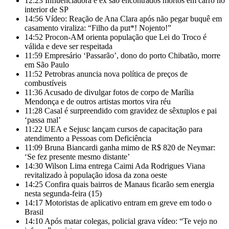
12:23
Influenciadora e ex são encontrados mortos em carro no
interior de SP
14:56
Vídeo: Reação de Ana Clara após não pegar buquê em
casamento viraliza: “Filho da put*! Nojento!”
14:52
Procon-AM orienta população que Lei do Troco é
válida e deve ser respeitada
11:59
Empresário ‘Passarão’, dono do porto Chibatão, morre
em São Paulo
11:52
Petrobras anuncia nova política de preços de
combustíveis
11:36
Acusado de divulgar fotos de corpo de Marília
Mendonça e de outros artistas mortos vira réu
11:28
Casal é surpreendido com gravidez de sêxtuplos e pai
‘passa mal’
11:22
UEA e Sejusc lançam cursos de capacitação para
atendimento a Pessoas com Deficiência
11:09
Bruna Biancardi ganha mimo de R$ 820 de Neymar:
‘Se fez presente mesmo distante’
14:30
Wilson Lima entrega Caimi Ada Rodrigues Viana
revitalizado à população idosa da zona oeste
14:25
Confira quais bairros de Manaus ficarão sem energia
nesta segunda-feira (15)
14:17
Motoristas de aplicativo entram em greve em todo o
Brasil
14:10
Após matar colegas, policial grava vídeo: “Te vejo no