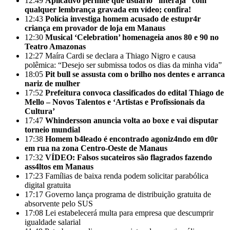
12:49
Aplicativo permite que usuário “interaja” com
qualquer lembrança gravada em vídeo; confira!
12:43
Polícia investiga homem acusado de estupr4r
criança em provador de loja em Manaus
12:30
Musical ‘Celebration’ homenageia anos 80 e 90 no
Teatro Amazonas
12:27
Maíra Cardi se declara a Thiago Nigro e causa
polêmica: “Desejo ser submissa todos os dias da minha vida”
18:05
Pit bull se assusta com o brilho nos dentes e arranca
nariz de mulher
17:52
Prefeitura convoca classificados do edital Thiago de
Mello – Novos Talentos e ‘Artistas e Profissionais da
Cultura’
17:47
Whindersson anuncia volta ao boxe e vai disputar
torneio mundial
17:38
Homem b4leado é encontrado agoniz4ndo em d0r
em rua na zona Centro-Oeste de Manaus
17:32
VÍDEO: Falsos sucateiros são flagrados fazendo
ass4ltos em Manaus
17:23
Famílias de baixa renda podem solicitar parabólica
digital gratuita
17:17
Governo lança programa de distribuição gratuita de
absorvente pelo SUS
17:08
Lei estabelecerá multa para empresa que descumprir
igualdade salarial