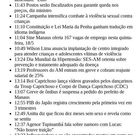
11:43
Postos serão fiscalizados para garantir queda nos
preços, diz ministro
11:24
Campanha intensifica combate à violência sexual contra
crianças
11:10
Constituição e Lei Maria da Penha ganham tradução em
idioma indígena
11:04
Sine Manaus oferta 167 vagas de emprego nesta quinta-
feira, 18/5
10:49
Wilson Lima anuncia implantação de centro integrado
para atender crianças e adolescentes vítimas de violência
13:24
Dia Mundial da Hipertensão: SES-AM orienta sobre
prevenção e tratamento adequado da doença
13:19
Professores do AM entram em greve e cobram reajuste
salarial de 25%
13:14
Boi Caprichoso lança vídeos gravados pelos dançarinos
da Troup Caprichoso e Corpo de Dança Caprichoso (CDC)
13:07
Greve de ônibus é suspensa a pedido do prefeito de
Manaus
12:55
PIB do Japão registra crescimento pela primeira vez em
3 trimestres
12:49
Anitta diz que ficou dez meses sem sexo e revela como
se sentiu
12:37
Agenor Tupinambá fala sobre namoro com Lucas:
“Não houve traição”