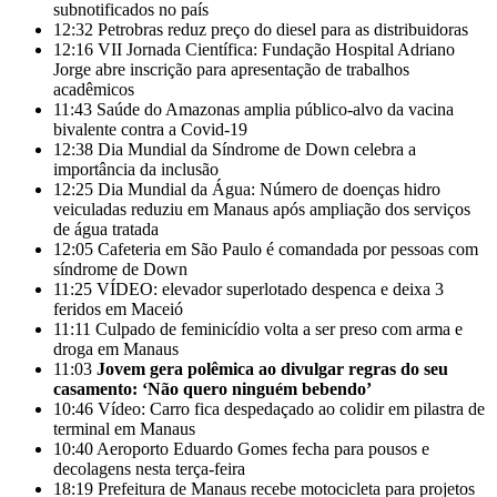
subnotificados no país
12:32
Petrobras reduz preço do diesel para as distribuidoras
12:16
VII Jornada Científica: Fundação Hospital Adriano
Jorge abre inscrição para apresentação de trabalhos
acadêmicos
11:43
Saúde do Amazonas amplia público-alvo da vacina
bivalente contra a Covid-19
12:38
Dia Mundial da Síndrome de Down celebra a
importância da inclusão
12:25
Dia Mundial da Água: Número de doenças hidro
veiculadas reduziu em Manaus após ampliação dos serviços
de água tratada
12:05
Cafeteria em São Paulo é comandada por pessoas com
síndrome de Down
11:25
VÍDEO: elevador superlotado despenca e deixa 3
feridos em Maceió
11:11
Culpado de feminicídio volta a ser preso com arma e
droga em Manaus
11:03
Jovem gera polêmica ao divulgar regras do seu
casamento: ‘Não quero ninguém bebendo’
10:46
Vídeo: Carro fica despedaçado ao colidir em pilastra de
terminal em Manaus
10:40
Aeroporto Eduardo Gomes fecha para pousos e
decolagens nesta terça-feira
18:19
Prefeitura de Manaus recebe motocicleta para projetos