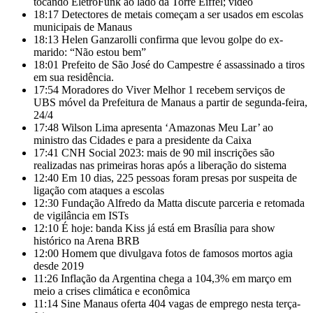
tocando EletroFunk ao lado da Torre Eiffel; vídeo
18:17
Detectores de metais começam a ser usados em escolas
municipais de Manaus
18:13
Helen Ganzarolli confirma que levou golpe do ex-
marido: “Não estou bem”
18:01
Prefeito de São José do Campestre é assassinado a tiros
em sua residência.
17:54
Moradores do Viver Melhor 1 recebem serviços de
UBS móvel da Prefeitura de Manaus a partir de segunda-feira,
24/4
17:48
Wilson Lima apresenta ‘Amazonas Meu Lar’ ao
ministro das Cidades e para a presidente da Caixa
17:41
CNH Social 2023: mais de 90 mil inscrições são
realizadas nas primeiras horas após a liberação do sistema
12:40
Em 10 dias, 225 pessoas foram presas por suspeita de
ligação com ataques a escolas
12:30
Fundação Alfredo da Matta discute parceria e retomada
de vigilância em ISTs
12:10
É hoje: banda Kiss já está em Brasília para show
histórico na Arena BRB
12:00
Homem que divulgava fotos de famosos mortos agia
desde 2019
11:26
Inflação da Argentina chega a 104,3% em março em
meio a crises climática e econômica
11:14
Sine Manaus oferta 404 vagas de emprego nesta terça-