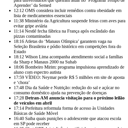
para universitários que queiram atuar no ‘Programa Tempo de
Aprender’ da Semed
12:12
OMS considera incluir remédios contra obesidade em
lista de medicamentos essenciais
11:38
Ministério da Agricultura suspende feiras com aves para
evitar gripe aviária
11:14
Nestlé fecha fábrica na França após escândalo das
pizzas contaminadas
18:16
Atletas do ‘Manaus Olímpica’ garantem vaga na
Seleção Brasileira e pódio histórico em competições fora do
Estado
18:12
Wilson Lima acompanha atendimento social a famílias
da Sharp e Manaus 2000 na Suhab
18:06
Bombeiro Mirim: programa impulsiona aprendizado de
aluno com espectro autista
17:59
VÍDEO: Neymar perde R$ 5 milhões em site de aposta
e ‘chora’
17:48
Dia da Saúde e Nutrição: redução do sal e açúcar no
consumo doméstico ajuda na prevenção de doenças
17:28
Detran-AM anuncia visitação para o próximo leilão
de veículos em abril
17:14
Prefeitura reformula forma de acesso às Unidades
Básicas de Saúde Móvel
16:40
Saiba quais punições o adolescente que atacou escola
em SP pode receber