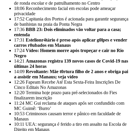
de ronda escolar e de patrulhamento no Centro
18:06
Reconhecimento facial em escolas pode ameaçar
privacidade
17:52
Capitania dos Portos é acionada para garantir segurança
de banhistas na praia da Ponta Negra
17:36
BBB 23: Dois eliminados vão voltar para a casa;
entenda
17:31
Estelionr4tário é preso após aplicar g0lpes e vender
carros r0ubados em Manaus
17:24
Vídeo: Homem morre após tropeçar e cair no Rio
Negro
14:21
Amazonas registra 139 novos casos de Covid-19 nas
últimas 24 horas
14:09
Revoltante: Mãe t0rtura filho de 2 anos e obriga pai
a assistir em Manaus; veja vídeo
12:26
Fapeam Recebe Até Esta Sexta-Feira Inscrições De
Cinco Editais No Amazonas
12:20
Termina hoje prazo para pré-selecionados do Fies
finalizarem inscrição
11:24
MC Gui reclama de ataques após ser confundido com
MC Guimê: ‘Burro’
10:53
Criminosos causam terror e pânico em faculdade de
Manaus
10:11
UEA: segurança é ferido a tiro em assalto na Escola de
Direito em Manaus