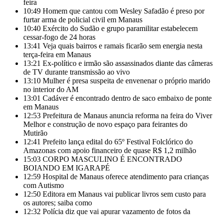
feira
10:49
Homem que cantou com Wesley Safadão é preso por
furtar arma de policial civil em Manaus
10:40
Exército do Sudão e grupo paramilitar estabelecem
cessar-fogo de 24 horas
13:41
Veja quais bairros e ramais ficarão sem energia nesta
terça-feira em Manaus
13:21
Ex-político e irmão são assassinados diante das câmeras
de TV durante transmissão ao vivo
13:10
Mulher é presa suspeita de envenenar o próprio marido
no interior do AM
13:01
Cadáver é encontrado dentro de saco embaixo de ponte
em Manaus
12:53
Prefeitura de Manaus anuncia reforma na feira do Viver
Melhor e construção de novo espaço para feirantes do
Mutirão
12:41
Prefeito lança edital do 65º Festival Folclórico do
Amazonas com apoio financeiro de quase R$ 1,2 milhão
15:03
CORPO MASCULINO É ENCONTRADO
BOIANDO EM IGARAPÉ
12:59
Hospital de Manaus oferece atendimento para crianças
com Autismo
12:50
Editora em Manaus vai publicar livros sem custo para
os autores; saiba como
12:32
Polícia diz que vai apurar vazamento de fotos da