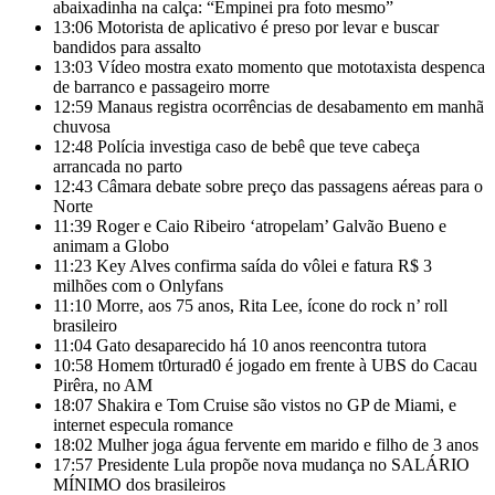
abaixadinha na calça: “Empinei pra foto mesmo”
13:06
Motorista de aplicativo é preso por levar e buscar
bandidos para assalto
13:03
Vídeo mostra exato momento que mototaxista despenca
de barranco e passageiro morre
12:59
Manaus registra ocorrências de desabamento em manhã
chuvosa
12:48
Polícia investiga caso de bebê que teve cabeça
arrancada no parto
12:43
Câmara debate sobre preço das passagens aéreas para o
Norte
11:39
Roger e Caio Ribeiro ‘atropelam’ Galvão Bueno e
animam a Globo
11:23
Key Alves confirma saída do vôlei e fatura R$ 3
milhões com o Onlyfans
11:10
Morre, aos 75 anos, Rita Lee, ícone do rock n’ roll
brasileiro
11:04
Gato desaparecido há 10 anos reencontra tutora
10:58
Homem t0rturad0 é jogado em frente à UBS do Cacau
Pirêra, no AM
18:07
Shakira e Tom Cruise são vistos no GP de Miami, e
internet especula romance
18:02
Mulher joga água fervente em marido e filho de 3 anos
17:57
Presidente Lula propõe nova mudança no SALÁRIO
MÍNIMO dos brasileiros