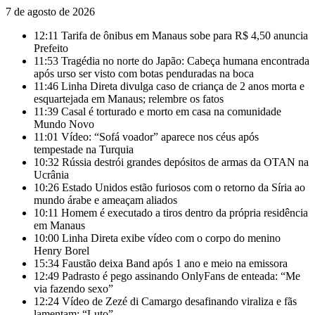
7 de agosto de 2026
12:11
Tarifa de ônibus em Manaus sobe para R$ 4,50 anuncia
Prefeito
11:53
Tragédia no norte do Japão: Cabeça humana encontrada
após urso ser visto com botas penduradas na boca
11:46
Linha Direta divulga caso de criança de 2 anos morta e
esquartejada em Manaus; relembre os fatos
11:39
Casal é torturado e morto em casa na comunidade
Mundo Novo
11:01
Vídeo: “Sofá voador” aparece nos céus após
tempestade na Turquia
10:32
Rússia destrói grandes depósitos de armas da OTAN na
Ucrânia
10:26
Estado Unidos estão furiosos com o retorno da Síria ao
mundo árabe e ameaçam aliados
10:11
Homem é executado a tiros dentro da própria residência
em Manaus
10:00
Linha Direta exibe vídeo com o corpo do menino
Henry Borel
15:34
Faustão deixa Band após 1 ano e meio na emissora
12:49
Padrasto é pego assinando OnlyFans de enteada: “Me
via fazendo sexo”
12:24
Vídeo de Zezé di Camargo desafinando viraliza e fãs
lamentam: “Luto”