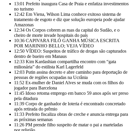
13:01
Prefeito inaugura Casa de Praia e enfatiza investimentos
no turismo
12:42
Em Viena, Wilson Lima conhece exitoso sistema de
tratamento de esgoto e diz que solução europeia pode ajudar
Amazonas
12:34
Os Corpos cobrem as ruas da capital do Sudão, e o
cheiro de morte invade hospitais do país
10:36
CAPIVARA FILÓ GANHA MÚSICA ESCRITA
POR MARINHO BELLO; VEJA VÍDEO
12:50
VÍDEO: Suspeitos de tráfico de drogas são capturados
dentro de bueiro em Manaus
12:33
Kim Kardashian compartilha encontro com “gata
milionária” do estilista Karl Lagerfeld
12:03
Putin assina decreto e abre caminho para deportação de
pessoas de regiões ocupadas na Ucrânia
11:52
Ex-mulher de Daniel Alves se muda com os filhos do
jogador para Barcelona
11:45
Idoso retoma emprego em banco 59 anos após ser preso
pela ditadura
11:39
Corpo de ganhador de loteria é encontrado concretado
após retirada do prêmio
11:33
Prefeito fiscaliza obras de creche e anuncia entrega para
as próximas semanas
11:26
PM prende filho suspeito de matar o pai a marteladas
por religião