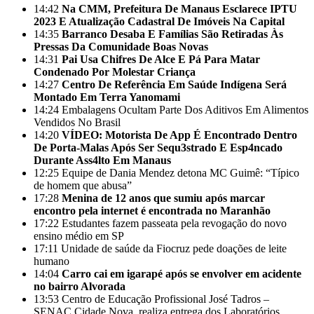
14:42
Na CMM, Prefeitura De Manaus Esclarece IPTU
2023 E Atualização Cadastral De Imóveis Na Capital
14:35
Barranco Desaba E Famílias São Retiradas Às
Pressas Da Comunidade Boas Novas
14:31
Pai Usa Chifres De Alce E Pá Para Matar
Condenado Por Molestar Criança
14:27
Centro De Referência Em Saúde Indígena Será
Montado Em Terra Yanomami
14:24
Embalagens Ocultam Parte Dos Aditivos Em Alimentos
Vendidos No Brasil
14:20
VÍDEO: Motorista De App É Encontrado Dentro
De Porta-Malas Após Ser Sequ3strado E Esp4ncado
Durante Ass4lto Em Manaus
12:25
Equipe de Dania Mendez detona MC Guimê: “Típico
de homem que abusa”
17:28
Menina de 12 anos que sumiu após marcar
encontro pela internet é encontrada no Maranhão
17:22
Estudantes fazem passeata pela revogação do novo
ensino médio em SP
17:11
Unidade de saúde da Fiocruz pede doações de leite
humano
14:04
Carro cai em igarapé após se envolver em acidente
no bairro Alvorada
13:53
Centro de Educação Profissional José Tadros –
SENAC Cidade Nova, realiza entrega dos Laboratórios