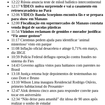
12:22
Rússia anuncia teste de míssil balístico intercontinental
12:17
VÍDEO: noiva surpreende e vai a casamento em
retroescavadeira no Pará
12:06
VÍDEO: Banda Scorpions encontra fãs e se prepara
para show em Manaus
12:00
Fiscalização em supermercados de Manaus constata
venda ilegal de sacolas plásticas
11:54
Vizinhos reclamam de gemidos e morador justifica:
“Fiz amor gostoso”
11:17
Cientistas pedem ajuda para identificar ‘animal
misterioso’ visto em parque
11:08
Inflação oficial desacelera e atinge 0,71% em março,
diz IBGE
10:59
Polícia Federal deflagra operação contra fraudes no
sistema do Fies
14:43
Governo agiliza vistos para haitianos com parentes no
Brasil
13:18
Justiça retoma hoje depoimentos de testemunhas no
caso Dom e Bruno
13:10
Wilson Lima inaugura Residencial Rodrigo Otávio,
primeiro habitacional do Prosamin+
12:47
Alok demora cinco anos para responder convite para
tocar em aniversário
12:34
“Não deixe para amanhã” diz idosa de 90 anos após
realizar o sonho de estudar