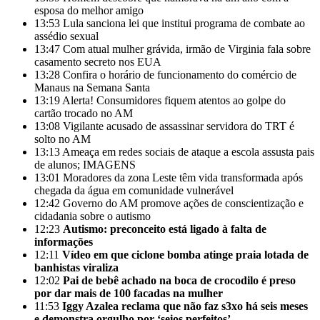
esposa do melhor amigo
13:53
Lula sanciona lei que institui programa de combate ao
assédio sexual
13:47
Com atual mulher grávida, irmão de Virginia fala sobre
casamento secreto nos EUA
13:28
Confira o horário de funcionamento do comércio de
Manaus na Semana Santa
13:19
Alerta! Consumidores fiquem atentos ao golpe do
cartão trocado no AM
13:08
Vigilante acusado de assassinar servidora do TRT é
solto no AM
13:13
Ameaça em redes sociais de ataque a escola assusta pais
de alunos; IMAGENS
13:01
Moradores da zona Leste têm vida transformada após
chegada da água em comunidade vulnerável
12:42
Governo do AM promove ações de conscientização e
cidadania sobre o autismo
12:23
Autismo: preconceito está ligado à falta de
informações
12:11
Vídeo em que ciclone bomba atinge praia lotada de
banhistas viraliza
12:02
Pai de bebê achado na boca de crocodilo é preso
por dar mais de 100 facadas na mulher
11:53
Iggy Azalea reclama que não faz s3xo há seis meses
e demonstra orgulho por ‘seios perfeitos’