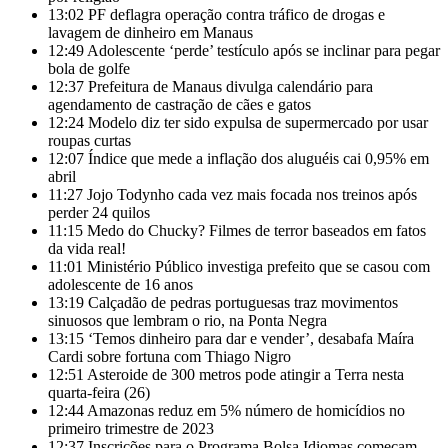
13:02
PF deflagra operação contra tráfico de drogas e
lavagem de dinheiro em Manaus
12:49
Adolescente ‘perde’ testículo após se inclinar para pegar
bola de golfe
12:37
Prefeitura de Manaus divulga calendário para
agendamento de castração de cães e gatos
12:24
Modelo diz ter sido expulsa de supermercado por usar
roupas curtas
12:07
Índice que mede a inflação dos aluguéis cai 0,95% em
abril
11:27
Jojo Todynho cada vez mais focada nos treinos após
perder 24 quilos
11:15
Medo do Chucky? Filmes de terror baseados em fatos
da vida real!
11:01
Ministério Público investiga prefeito que se casou com
adolescente de 16 anos
13:19
Calçadão de pedras portuguesas traz movimentos
sinuosos que lembram o rio, na Ponta Negra
13:15
‘Temos dinheiro para dar e vender’, desabafa Maíra
Cardi sobre fortuna com Thiago Nigro
12:51
Asteroide de 300 metros pode atingir a Terra nesta
quarta-feira (26)
12:44
Amazonas reduz em 5% número de homicídios no
primeiro trimestre de 2023
12:37
Inscrições para o Programa Bolsa Idiomas começam