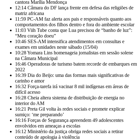
cantora Marília Mendonça
12:14
Câmara do DF lança frente em defesa das religiões de
matriz africana
11:59
PC-AM faz alerta aos pais e responsáveis quanto aos
comportamentos dos filhos dentro e fora do ambiente escolar
11:03
Viih Tube conta que Lua precisou de “banho de luz”:
“Meu coração doeu”
10:46
SES-AM intensifica atendimentos em consultas e
exames em unidades neste sábado (15/04)
10:28
Yomara Lins homenageia jornalistas em sessão solene
na Câmara Municipal
16:46
Operadoras de turismo batem recorde de embarques em
2022
16:39
Dia do Beijo: uma das formas mais significativas de
carinho e amor
16:32
Força-tarefa irá vacinar 8 mil indígenas em áreas de
difícil acesso
16:28
Cheia altera sistema de distribuição de energia no
interior do AM
16:21
Preta Gil volta às redes sociais e promete explicar
sumiço: ‘me preparando’
16:16
Forças de Segurança apreendem 49 adolescentes
envolvidos em ameaças a escolas
16:12
Ministério da justiça obriga redes sociais a retirar
conteúdo de apologia à violência