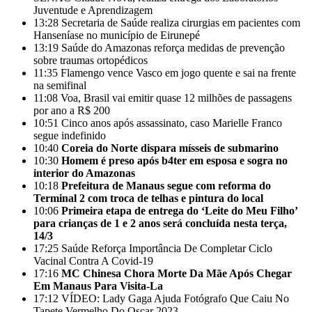
Juventude e Aprendizagem
13:28
Secretaria de Saúde realiza cirurgias em pacientes com
Hanseníase no município de Eirunepé
13:19
Saúde do Amazonas reforça medidas de prevenção
sobre traumas ortopédicos
11:35
Flamengo vence Vasco em jogo quente e sai na frente
na semifinal
11:08
Voa, Brasil vai emitir quase 12 milhões de passagens
por ano a R$ 200
10:51
Cinco anos após assassinato, caso Marielle Franco
segue indefinido
10:40
Coreia do Norte dispara mísseis de submarino
10:30
Homem é preso após b4ter em esposa e sogra no
interior do Amazonas
10:18
Prefeitura de Manaus segue com reforma do
Terminal 2 com troca de telhas e pintura do local
10:06
Primeira etapa de entrega do ‘Leite do Meu Filho’
para crianças de 1 e 2 anos será concluída nesta terça,
14/3
17:25
Saúde Reforça Importância De Completar Ciclo
Vacinal Contra A Covid-19
17:16
MC Chinesa Chora Morte Da Mãe Após Chegar
Em Manaus Para Visita-La
17:12
VÍDEO: Lady Gaga Ajuda Fotógrafo Que Caiu No
Tapete Vermelho Do Oscar 2023