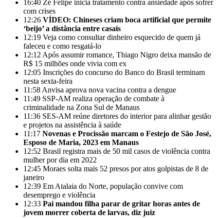
16:40
Zé Felipe inicia tratamento contra ansiedade após sofrer
com crises
12:26
VÍDEO: Chineses criam boca artificial que permite
‘beijo’ a distância entre casais
12:19
Veja como consultar dinheiro esquecido de quem já
faleceu e como resgatá-lo
12:12
Após assumir romance, Thiago Nigro deixa mansão de
R$ 15 milhões onde vivia com ex
12:05
Inscrições do concurso do Banco do Brasil terminam
nesta sexta-feira
11:58
Anvisa aprova nova vacina contra a dengue
11:49
SSP-AM realiza operação de combate à
criminalidade na Zona Sul de Manaus
11:36
SES-AM reúne diretores do interior para alinhar gestão
e projetos na assistência à saúde
11:17
Novenas e Procissão marcam o Festejo de São José,
Esposo de Maria, 2023 em Manaus
12:52
Brasil registra mais de 50 mil casos de violência contra
mulher por dia em 2022
12:45
Moraes solta mais 52 presos por atos golpistas de 8 de
janeiro
12:39
Em Atalaia do Norte, população convive com
desemprego e violência
12:33
Pai mandou filha parar de gritar horas antes de
jovem morrer coberta de larvas, diz juiz