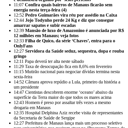
11:07
Confira quais bairros de Manaus ficarão sem
energia nesta terça-feira (4)
12:52
Pedro Guimarães vira réu por assédio na Caixa
12:44
Jojo Todynho perde 24 Kg e diz que consegue
amarrar sapatos e subir escadas
12:39
Mansão de luxo de Amazonino é anunciada por R$
12 milhões em Manaus; veja fotos
12:33
Filha de Quico, da série ‘Chaves’, entra para o
OnlyFans
12:27
Servidora da Saúde seduz, sequestra, dopa e rouba
gringo
12:11
Papa deverá ter alta neste sábado
11:29
Taxa de desocupação fica em 8,6% em fevereiro
11:15
Mutirão nacional para negociar dívidas termina nesta
sexta-feira
14:52
Câmara aprova repúdio a Lula, primeiro da história a
um presidente
14:47
Cientistas descobrem enorme ‘oceano’ abaixo da
superfície da Terra maior do que todos os mares acima
12:43
Homem é preso por assaltar três vezes a mesmo
drogaria em Manaus
12:35
Hospital Delphina Aziz recebe visita de representantes
da Secretaria de Saúde de Sergipe
12:27
Prefeitura de Manaus lança mais um processo seletivo