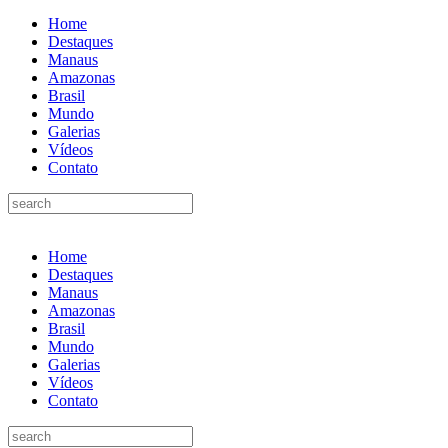
Home
10:32
Rússia destrói grandes depósitos de armas da OTAN na
Destaques
Ucrânia
Manaus
Amazonas
10:26
Estado Unidos estão furiosos com o retorno da Síria ao
Brasil
mundo árabe e ameaçam aliados
Mundo
Galerias
10:11
Homem é executado a tiros dentro da própria residência em
Vídeos
Manaus
Contato
10:00
Linha Direta exibe vídeo com o corpo do menino Henry
Borel
15:34
Faustão deixa Band após 1 ano e meio na emissora
Home
Destaques
Manaus
12:49
Padrasto é pego assinando OnlyFans de enteada: “Me via
Amazonas
fazendo sexo”
Brasil
Mundo
12:24
Vídeo de Zezé di Camargo desafinando viraliza e fãs
Galerias
lamentam: “Luto”
Vídeos
Contato
11:43
Postos serão fiscalizados para garantir queda nos preços, diz
ministro