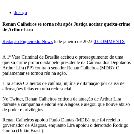
11:24
Campanha intensifica combate à violência sexual contra
crianças
Justiça
11:10
Constituição e Lei Maria da Penha ganham tradução em
Renan Calheiros se torna réu após Justiça aceitar queixa-crime
idioma indígena
de Arthur Lira
11:04
Sine Manaus oferta 167 vagas de emprego nesta quinta-feira,
Redação Figueiredo News
6 de janeiro de 2023
0 COMMENTS
18/5
10:49
Wilson Lima anuncia implantação de centro integrado para
A 1ª Vara Criminal de Brasília aceitou o prosseguimento de uma
atender crianças e adolescentes vítimas de violência
queixa-crime protocolada pelo presidente da Câmara dos Deputados
Arthur Lira (PP) contra o senador Renan Calheiros (MDB). O
13:24
Dia Mundial da Hipertensão: SES-AM orienta sobre
parlamentar se tornou réu na ação.
prevenção e tratamento adequado da doença
Lira acusa Calheiros de calúnia, injúria e difamação por causa de
13:19
Professores do AM entram em greve e cobram reajuste salarial
afirmações feitas em uma rede social.
de 25%
No Twitter, Renan Calheiros criticou da atuação de Arthur Lira
13:14
Boi Caprichoso lança vídeos gravados pelos dançarinos da
durante a campanha eleitoral em Alagoas e alegou que houve abuso
Troup Caprichoso e Corpo de Dança Caprichoso (CDC)
de poder e privilégios.
13:07
Greve de ônibus é suspensa a pedido do prefeito de Manaus
Renan Calheiros apoiou Paulo Dantas (MDB), que foi reeleito
governador de Alagoas, enquanto Lira apoiou o derrotado Rodrigo
Cunha (União Brasil).