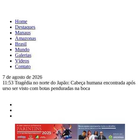
Home
Destaques
Manaus
Amazonas
Brasil
Mundo
Galerias
Vídeos
Contato
7 de agosto de 2026
11:53
Tragédia no norte do Japão: Cabeça humana encontrada após
urso ser visto com botas penduradas na boca
11:46
Linha Direta divulga caso de criança de 2 anos morta e
esquartejada em Manaus; relembre os fatos
11:39
Casal é torturado e morto em casa na comunidade Mundo
Novo
11:01
Vídeo: “Sofá voador” aparece nos céus após tempestade na
Turquia