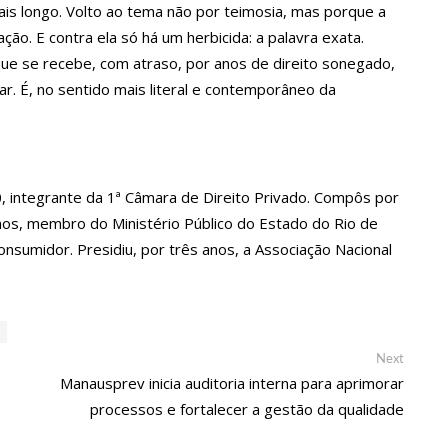
ais longo. Volto ao tema não por teimosia, mas porque a
os de Manaus ficarão sem energia nesta segunda-feira (15)
ão. E contra ela só há um herbicida: a palavra exata.
que se recebe, com atraso, por anos de direito sonegado,
r. É, no sentido mais literal e contemporâneo da
ativo entram em greve em todo o Brasil
policial grava vídeo: “Te vejo no inferno”; assista
integrante da 1ª Câmara de Direito Privado. Compôs por
e anos, membro do Ministério Público do Estado do Rio de
uras de 1º grau no rosto após celular explodir
onsumidor. Presidiu, por três anos, a Associação Nacional
elada a caminho do trabalho em Manaus
Next
ª Semana Nacional de Museus conta com vasta programação em
Next
post:
Manausprev inicia auditoria interna para aprimorar
processos e fortalecer a gestão da qualidade
tem primeiro encontro com namorado após um ano de