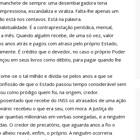
a manchete de sempre: uma desembargadora teria
mpressiona, escandaliza e viraliza. Falta-lhe apenas um
vídeo com o corpo do menino Henry Borel
ão está nos centavos. Está na palavra.
 habitualidade. É a contraprestação periódica, mensal,
 a mês. Quando alguém recebe, de uma só vez, valor
 após 1 ano e meio na emissora
os anos atrás e pagos com atraso pelo próprio Estado,
rdiamente. É crédito que o devedor, no caso o próprio Poder
sinando OnlyFans de enteada: “Me via fazendo sexo”
nçou em seus livros como débito, para pagar quando lhe
. Tome-se o tal milhão e divida-se pelos anos a que se
margo desafinando viraliza e fãs lamentam: “Luto”
a confissão de que o Estado passou tempo considerável sem
tou como pródigo quem foi, na origem, credor.
izados para garantir queda nos preços, diz ministro
 aposentado que recebe do INSS os atrasados de uma ação
nário: recebeu o que era seu, com mora. A Justiça do
ar quantias milionárias em verbas sonegadas, e a ninguém
a combate à violência sexual contra crianças
idas. O credor de precatório, que aguarda anos a fio o
alheio: reavê, enfim, o próprio. A ninguém ocorreria