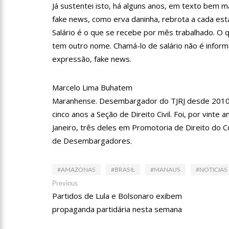
Já sustentei isto, há alguns anos, em texto bem m
14:25
Confira quais bairr
fake news, como erva daninha, rebrota a cada estaç
Salário é o que se recebe por mês trabalhado. O 
tem outro nome. Chamá-lo de salário não é informa
14:17
Motoristas de aplic
expressão, fake news.
14:10
Após matar colegas, 
Marcelo Lima Buhatem
Maranhense. Desembargador do TJRJ desde 2010, 
cinco anos a Seção de Direito Civil. Foi, por vint
13:52
Jovem sofre queimad
Janeiro, três deles em Promotoria de Direito do C
de Desembargadores.
13:35
Mulher morre atrop
#AMAZONAS
#BRASIL
#MANAUS
#NOTICIAS
Navegação
Previous
13:05
Cultura Manaus: 21
Previous
post:
Partidos de Lula e Bolsonaro exibem
de
nove espaços culturais
propaganda partidária nesta semana
Post
12:57
Agenor Tupinambá 