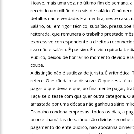
Houve, mais uma vez, no último fim de semana, 
recebido um milhão de reais de salário. O número i
10:00
Linha Direta exibe 
detalhe: não é verdade. E a mentira, neste caso, n
Salário, ou, em rigor técnico, subsídio, pressupõe
reiterada, que remunera o trabalho prestado mês
15:34
Faustão deixa Band
expressivo correspondente a direitos reconhecid
isso não é salário. É passivo. É dívida quitada ta
12:49
Padrasto é pego as
Público, deixou de honrar no momento devido e la
coube.
A distinção não é sutileza de jurista. É aritmética
12:24
Vídeo de Zezé di Ca
refere. O escândalo se dissolve. O que resta é 
pagar o que devia e que, ao finalmente pagar, tra
11:43
Postos serão fiscal
Faça-se o teste com qualquer outra categoria. O
arrastada por uma década não ganhou salário milio
Trabalho condena empresas, todos os dias, a pag
11:24
Campanha intensific
ocorre chamá-las de salário: são dívidas reconhec
pagamento do ente público, não abocanha dinheiro 