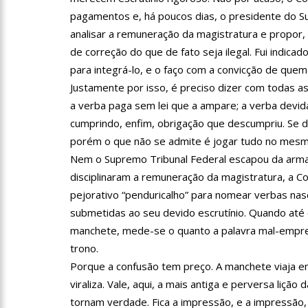
pagamentos e, há poucos dias, o presidente do Su
12:55
PIB do Japão registr
analisar a remuneração da magistratura e propor, 
de correção do que de fato seja ilegal. Fui indi
para integrá-lo, e o faço com a convicção de quem
12:49
Anitta diz que fico
Justamente por isso, é preciso dizer com todas as 
a verba paga sem lei que a ampare; a verba devid
12:37
Agenor Tupinambá f
cumprindo, enfim, obrigação que descumpriu. Se d
porém o que não se admite é jogar tudo no mesmo c
Nem o Supremo Tribunal Federal escapou da armadi
12:23
Influenciadora e ex
disciplinaram a remuneração da magistratura, a C
pejorativo “penduricalho” para nomear verbas nasci
14:56
Vídeo: Reação de An
submetidas ao seu devido escrutínio. Quando até o
manchete, mede-se o quanto a palavra mal-empre
put*! Nojento!”
trono.
14:52
Procon-AM orienta p
Porque a confusão tem preço. A manchete viaja e
viraliza. Vale, aqui, a mais antiga e perversa liçã
tornam verdade. Fica a impressão, e a impressão,
11:59
Empresário ‘Passarã