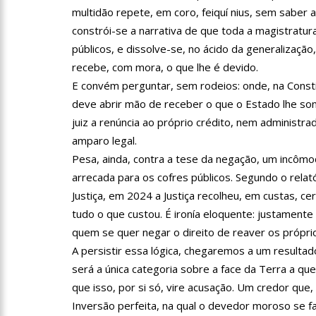
multidão repete, em coro, feiquí nius, sem saber ao 
constrói-se a narrativa de que toda a magistratur
11:52
Petrobras anuncia n
públicos, e dissolve-se, no ácido da generalizaç
recebe, com mora, o que lhe é devido.
E convém perguntar, sem rodeios: onde, na Consti
11:36
Acusado de divulgar
deve abrir mão de receber o que o Estado lhe s
vira réu
juiz a renúncia ao próprio crédito, nem administr
11:28
Casal é surpreendid
amparo legal.
Pesa, ainda, contra a tese da negação, um incômod
arrecada para os cofres públicos. Segundo o rela
11:22
UEA e Sejusc lança
Justiça, em 2024 a Justiça recolheu, em custas, c
Deficiência
tudo o que custou. É ironía eloquente: justament
quem se quer negar o direito de reaver os própri
11:09
Bruna Biancardi ga
A persistir essa lógica, chegaremos a um resultado
será a única categoria sobre a face da Terra a q
14:30
Wilson Lima entrega
que isso, por si só, vire acusação. Um credor que,
Inversão perfeita, na qual o devedor moroso se faz
zona oeste