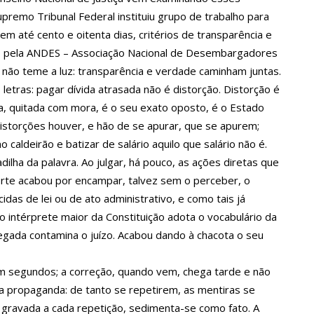
premo Tribunal Federal instituiu grupo de trabalho para
a crescimento pela primeira vez em 3 trimestres
em até cento e oitenta dias, critérios de transparência e
cado pela ANDES – Associação Nacional de Desembargadores
 não teme a luz: transparência e verdade caminham juntas.
u dez meses sem sexo e revela como se sentiu
letras: pagar dívida atrasada não é distorção. Distorção é
a, quitada com mora, é o seu exato oposto, é o Estado
ala sobre namoro com Lucas: “Não houve traição”
istorções houver, e hão de se apurar, que se apurem;
aldeirão e batizar de salário aquilo que salário não é.
lha da palavra. Ao julgar, há pouco, as ações diretas que
 são encontrados mortos em carro no interior de SP
orte acabou por encampar, talvez sem o perceber, o
das de lei ou de ato administrativo, e como tais já
a Clara após não pegar buquê em casamento viraliza: “Filho da
 intérprete maior da Constituição adota o vocabulário da
gada contamina o juízo. Acabou dando à chacota o seu
opulação que Lei do Troco é válida e deve ser respeitada
m segundos; a correção, quando vem, chega tarde e não
o da propaganda: de tanto se repetirem, as mentiras se
 gravada a cada repetição, sedimenta-se como fato. A
o’, dono do porto Chibatão, morre em São Paulo