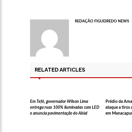
relacionamento a distância
13:03
Prefeitura de Manau
REDAÇÃO FIGUEIREDO NEWS
12:56
OMS declara fim d
12:45
Fornecedores entra
RELATED ARTICLES
11:19
Secretaria de Fazen
10:58
Idosa comemora 107
Em Tefé, governador Wilson Lima
Prédio da Amaz
entrega ruas 100% iluminadas com LED
ataque a tiros
e anuncia pavimentação do Abial
em Manacapu
10:43
Bolsonaro virá a Ma
Menezes à Prefeitura de 