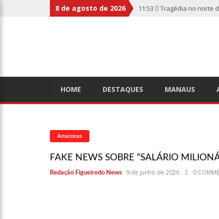
8 de agosto de 2026
11:53
Tragédia no norte 
botas penduradas na boc
11:46
Linha Direta divulg
relembre os fatos
11:39
Casal é torturado 
HOME
DESTAQUES
MANAUS
11:01
Vídeo: “Sofá voado
Amazonas
10:32
Rússia destrói gra
FAKE NEWS SOBRE “SALÁRIO MILIO
9 de junho de 2026
0 COMM
Redação Figueiredo News
10:26
Estado Unidos estã
aliados
10:11
Homem é executado 