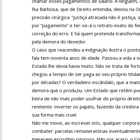
chamar esses pagamentos de salário. A ninguém, 
11:10
Constituição e Lei
Rui Barbosa, que de Direito entendia, deixou na 
precisão cirúrgica: “justiça atrasada não é justiça,
11:04
Sine Manaus oferta 
por “pagamento” e ter-se-á o retrato exato do f
correção do erro. E há quem pretenda transforma
pela demora do devedor.
10:49
Wilson Lima anuncia
O caso que reacendeu a indignação ilustra o pont
adolescentes vítimas de vi
fala tem noventa anos de idade. Passou a vida a s
13:24
Dia Mundial da Hip
Estado lhe devia havia muito. Não se trata de for
chegou a tempo de ser paga ao seu próprio titula
adequado da doença
por décadas? O verdadeiro escândalo, que a manch
13:19
Professores do AM 
demora que o produziu. Um Estado que retém por
beira de não mais poder usufruir do próprio direit
renitente. Inverter os papéis, fazendo da credora
13:14
Boi Caprichoso lan
sua forma mais cruel.
de Dança Caprichoso (CDC)
Não me move, ao escrever isto, qualquer corporat
13:07
Greve de ônibus é 
combater: parcelas remuneratórias eventualmente 
merecem escrutínio rigoroso. Não por acaso, o C