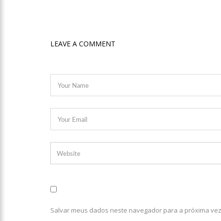
10:26
Ex-noivo de Maríli
10:15
Aos 43 anos, mulher
LEAVE A COMMENT
12:56
Virginia Fonseca men
12:46
Enfermeiros do HPS
Freiberg, na Alemanha
12:42
Casal morre em aci
12:35
Mãe de Paulo Gusta
12:24
Livre da Globo, Gal
Salvar meus dados neste navegador para a próxima vez