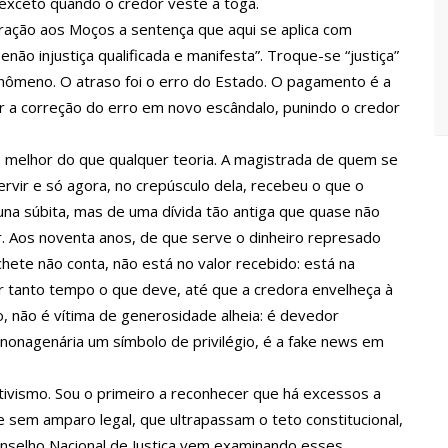
exceto quando o credor veste a toga.
 Maria da Penha ganham tradução em idioma indígena
Oração aos Moços a sentença que aqui se aplica com
 senão injustiça qualificada e manifesta”. Troque-se “justiça”
167 vagas de emprego nesta quinta-feira, 18/5
enômeno. O atraso foi o erro do Estado. O pagamento é a
r a correção do erro em novo escândalo, punindo o credor
 implantação de centro integrado para atender crianças e
o melhor do que qualquer teoria. A magistrada de quem se
olência
ervir e só agora, no crepúsculo dela, recebeu o que o
ertensão: SES-AM orienta sobre prevenção e tratamento
tuna súbita, mas de uma dívida tão antiga que quase não
r. Aos noventa anos, de que serve o dinheiro represado
ete não conta, não está no valor recebido: está na
entram em greve e cobram reajuste salarial de 25%
 tanto tempo o que deve, até que a credora envelheça à
o, não é vítima de generosidade alheia: é devedor
 nonagenária um símbolo de privilégio, é a fake news em
ça vídeos gravados pelos dançarinos da Troup Caprichoso e Corpo
ivismo. Sou o primeiro a reconhecer que há excessos a
suspensa a pedido do prefeito de Manaus
sem amparo legal, que ultrapassam o teto constitucional,
onselho Nacional de Justiça vem examinando esses