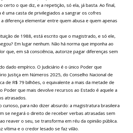
certo o que diz, e a repetição, só ela, já basta. Ao final,
a é uma casta de privilegiados a sangrar os cofres
ova política de preços de combustíveis
ão, a diferença elementar entre quem abusa e quem apenas
tuição de 1988, está escrito que o magistrado, e só ele,
 fotos de corpo de Marília Mendonça e de outros artistas mortos
onegou? Em lugar nenhum. Não há norma que imponha ao
ador que, em sã consciência, autorize pagar diferenças sem
o com gravidez de sêxtuplos e pai ‘passa mal’
o dado empírico. O Judiciário é o único Poder que
tório Justiça em Números 2025, do Conselho Nacional de
m cursos de capacitação para atendimento a Pessoas com
erca de R$ 79 bilhões, o equivalente a mais da metade de
e o Poder que mais devolve recursos ao Estado é aquele a
os atrasados.
nha mimo de R$ 820 de Neymar: ‘Se fez presente mesmo distante’
 curioso, para não dizer absurdo: a magistratura brasileira
uem se negará o direito de receber verbas atrasadas sem
 Caimi Ada Rodrigues Viana revitalizado à população idosa da
 ao reaver o seu, se transforma em réu da opinião pública.
 vítima e o credor lesado se faz vilão.