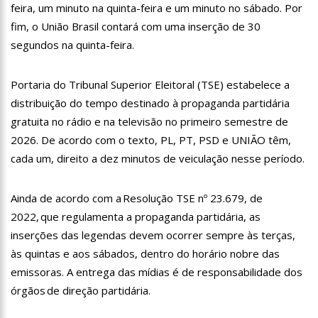
feira, um minuto na quinta-feira e um minuto no sábado. Por
11:28
Casal é surpreendido com gravidez de sêxtuplos e pai ‘passa
mal’
fim, o União Brasil contará com uma inserção de 30
11:22
UEA e Sejusc lançam cursos de capacitação para
segundos na quinta-feira.
atendimento a Pessoas com Deficiência
11:09
Bruna Biancardi ganha mimo de R$ 820 de Neymar: ‘Se fez
Portaria do Tribunal Superior Eleitoral (TSE) estabelece a
presente mesmo distante’
distribuição do tempo destinado à propaganda partidária
14:30
Wilson Lima entrega Caimi Ada Rodrigues Viana revitalizado
à população idosa da zona oeste
gratuita no rádio e na televisão no primeiro semestre de
14:25
Confira quais bairros de Manaus ficarão sem energia nesta
2026. De acordo com o texto, PL, PT, PSD e UNIÃO têm,
segunda-feira (15)
cada um, direito a dez minutos de veiculação nesse período.
14:17
Motoristas de aplicativo entram em greve em todo o Brasil
Ainda de acordo com a Resolução TSE nº 23.679, de
14:10
Após matar colegas, policial grava vídeo: “Te vejo no inferno”;
assista
2022, que regulamenta a propaganda partidária, as
13:52
Jovem sofre queimaduras de 1º grau no rosto após celular
inserções das legendas devem ocorrer sempre às terças,
explodir
às quintas e aos sábados, dentro do horário nobre das
13:35
Mulher morre atropelada a caminho do trabalho em Manaus
emissoras. A entrega das mídias é de responsabilidade dos
órgãos de direção partidária.
13:05
Cultura Manaus: 21ª Semana Nacional de Museus conta com
vasta programação em nove espaços culturais