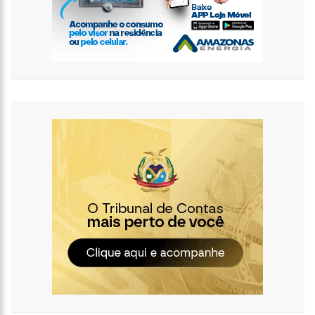
12:14
Prefeitura fecha cratera de 2,5 metros de profundidade na
Torquato Tapajós
12:08
Irmão de Shakira troca socos com Piqué para defender a
cantora
12:01
Cachorra foge de casa, caminha 16 km até abrigo em que
viveu e toca a campainha
11:54
Com queda da Vale e Petrobras, Bolsa recua 2% em volta do
feriado
11:40
Noivo de Maíra Cardi sobre submissão: “Importante para
relacionamentos”
11:14
Capela é invadida e pichada com frases terraplanistas em SP
13:30
Pastor é processado por ‘terrorismo’ após jejum mortal de
fiéis
13:26
Prazo para recadastrar armas de fogo no sistema da PF
termina nesta quarta
13:22
Yasmin Brunet reclama da vida de solteira: “Não é para mim”
13:16
Whindersson Nunes e Luísa Sonza se reaproximam e