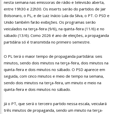
nesta semana nas emissoras de rádio e televisão aberta,
13:07
Greve de ônibus é suspensa a pedido do prefeito de
Manaus
entre 19h30 e 22h30. Os inserts serão do partidos de Jair
12:55
PIB do Japão registra crescimento pela primeira vez em 3
Bolsonaro, o PL, e de Luiz Inácio Lula da Silva, o PT. O PSD e
trimestres
União também farão exibições. Os programas serão
12:49
Anitta diz que ficou dez meses sem sexo e revela como se
veiculados na terça-feira (9/6), na quinta-feira (11/6) e no
sentiu
sábado (13/6). Como 2026 é ano de eleições, a propaganda
12:37
Agenor Tupinambá fala sobre namoro com Lucas: “Não
partidária só é transmitida no primeiro semestre.
houve traição”
12:23
Influenciadora e ex são encontrados mortos em carro no
interior de SP
O PL terá o maior tempo de propaganda partidária: seis
14:56
Vídeo: Reação de Ana Clara após não pegar buquê em
minutos, sendo dois minutos na terça-feira, dois minutos na
casamento viraliza: “Filho da put*! Nojento!”
quinta-feira e dois minutos no sábado. O PSD aparece em
14:52
Procon-AM orienta população que Lei do Troco é válida e
seguida, com cinco minutos e meio de tempo na semana,
deve ser respeitada
sendo dois minutos na terça-feira, um minuto e meio na
11:59
Empresário ‘Passarão’, dono do porto Chibatão, morre em
São Paulo
quinta-feira e dois minutos no sábado.
11:52
Petrobras anuncia nova política de preços de combustíveis
Já o PT, que será o terceiro partido nessa escala, veiculará
11:36
Acusado de divulgar fotos de corpo de Marília Mendonça e
três minutos de propaganda, sendo um minuto na terça-
de outros artistas mortos vira réu