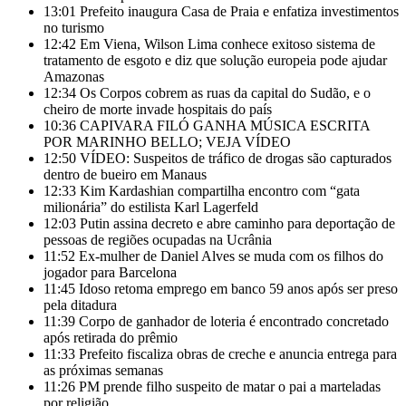
13:01
Prefeito inaugura Casa de Praia e enfatiza investimentos
no turismo
12:42
Em Viena, Wilson Lima conhece exitoso sistema de
tratamento de esgoto e diz que solução europeia pode ajudar
Amazonas
12:34
Os Corpos cobrem as ruas da capital do Sudão, e o
cheiro de morte invade hospitais do país
10:36
CAPIVARA FILÓ GANHA MÚSICA ESCRITA
POR MARINHO BELLO; VEJA VÍDEO
12:50
VÍDEO: Suspeitos de tráfico de drogas são capturados
dentro de bueiro em Manaus
12:33
Kim Kardashian compartilha encontro com “gata
milionária” do estilista Karl Lagerfeld
12:03
Putin assina decreto e abre caminho para deportação de
pessoas de regiões ocupadas na Ucrânia
11:52
Ex-mulher de Daniel Alves se muda com os filhos do
jogador para Barcelona
11:45
Idoso retoma emprego em banco 59 anos após ser preso
pela ditadura
11:39
Corpo de ganhador de loteria é encontrado concretado
após retirada do prêmio
11:33
Prefeito fiscaliza obras de creche e anuncia entrega para
as próximas semanas
11:26
PM prende filho suspeito de matar o pai a marteladas
por religião