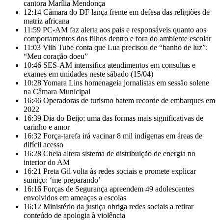
cantora Marília Mendonça
12:14
Câmara do DF lança frente em defesa das religiões de
matriz africana
11:59
PC-AM faz alerta aos pais e responsáveis quanto aos
comportamentos dos filhos dentro e fora do ambiente escolar
11:03
Viih Tube conta que Lua precisou de “banho de luz”:
“Meu coração doeu”
10:46
SES-AM intensifica atendimentos em consultas e
exames em unidades neste sábado (15/04)
10:28
Yomara Lins homenageia jornalistas em sessão solene
na Câmara Municipal
16:46
Operadoras de turismo batem recorde de embarques em
2022
16:39
Dia do Beijo: uma das formas mais significativas de
carinho e amor
16:32
Força-tarefa irá vacinar 8 mil indígenas em áreas de
difícil acesso
16:28
Cheia altera sistema de distribuição de energia no
interior do AM
16:21
Preta Gil volta às redes sociais e promete explicar
sumiço: ‘me preparando’
16:16
Forças de Segurança apreendem 49 adolescentes
envolvidos em ameaças a escolas
16:12
Ministério da justiça obriga redes sociais a retirar
conteúdo de apologia à violência