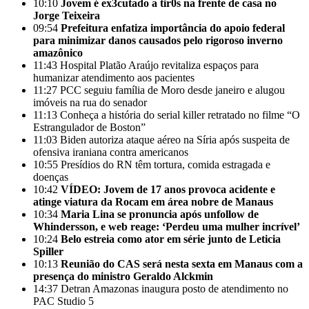
10:10
Jovem é ex3cutado a tir0s na frente de casa no
Jorge Teixeira
09:54
Prefeitura enfatiza importância do apoio federal
para minimizar danos causados pelo rigoroso inverno
amazônico
11:43
Hospital Platão Araújo revitaliza espaços para
humanizar atendimento aos pacientes
11:27
PCC seguiu família de Moro desde janeiro e alugou
imóveis na rua do senador
11:13
Conheça a história do serial killer retratado no filme “O
Estrangulador de Boston”
11:03
Biden autoriza ataque aéreo na Síria após suspeita de
ofensiva iraniana contra americanos
10:55
Presídios do RN têm tortura, comida estragada e
doenças
10:42
VÍDEO: Jovem de 17 anos provoca acidente e
atinge viatura da Rocam em área nobre de Manaus
10:34
Maria Lina se pronuncia após unfollow de
Whindersson, e web reage: ‘Perdeu uma mulher incrível’
10:24
Belo estreia como ator em série junto de Leticia
Spiller
10:13
Reunião do CAS será nesta sexta em Manaus com a
presença do ministro Geraldo Alckmin
14:37
Detran Amazonas inaugura posto de atendimento no
PAC Studio 5