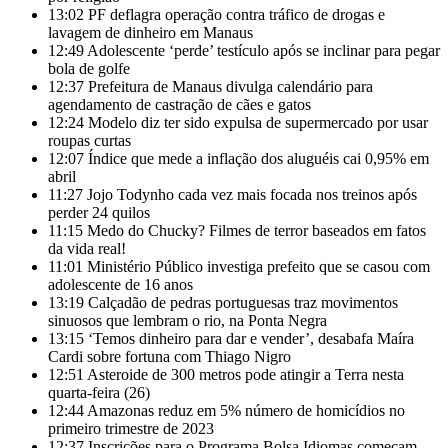
13:02
PF deflagra operação contra tráfico de drogas e
lavagem de dinheiro em Manaus
12:49
Adolescente ‘perde’ testículo após se inclinar para pegar
bola de golfe
12:37
Prefeitura de Manaus divulga calendário para
agendamento de castração de cães e gatos
12:24
Modelo diz ter sido expulsa de supermercado por usar
roupas curtas
12:07
Índice que mede a inflação dos aluguéis cai 0,95% em
abril
11:27
Jojo Todynho cada vez mais focada nos treinos após
perder 24 quilos
11:15
Medo do Chucky? Filmes de terror baseados em fatos
da vida real!
11:01
Ministério Público investiga prefeito que se casou com
adolescente de 16 anos
13:19
Calçadão de pedras portuguesas traz movimentos
sinuosos que lembram o rio, na Ponta Negra
13:15
‘Temos dinheiro para dar e vender’, desabafa Maíra
Cardi sobre fortuna com Thiago Nigro
12:51
Asteroide de 300 metros pode atingir a Terra nesta
quarta-feira (26)
12:44
Amazonas reduz em 5% número de homicídios no
primeiro trimestre de 2023
12:37
Inscrições para o Programa Bolsa Idiomas começam