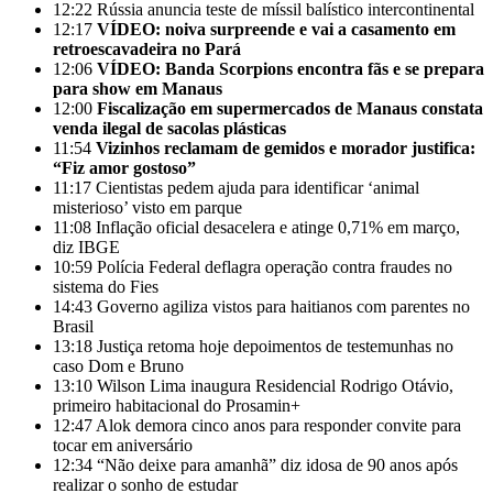
12:22
Rússia anuncia teste de míssil balístico intercontinental
12:17
VÍDEO: noiva surpreende e vai a casamento em
retroescavadeira no Pará
12:06
VÍDEO: Banda Scorpions encontra fãs e se prepara
para show em Manaus
12:00
Fiscalização em supermercados de Manaus constata
venda ilegal de sacolas plásticas
11:54
Vizinhos reclamam de gemidos e morador justifica:
“Fiz amor gostoso”
11:17
Cientistas pedem ajuda para identificar ‘animal
misterioso’ visto em parque
11:08
Inflação oficial desacelera e atinge 0,71% em março,
diz IBGE
10:59
Polícia Federal deflagra operação contra fraudes no
sistema do Fies
14:43
Governo agiliza vistos para haitianos com parentes no
Brasil
13:18
Justiça retoma hoje depoimentos de testemunhas no
caso Dom e Bruno
13:10
Wilson Lima inaugura Residencial Rodrigo Otávio,
primeiro habitacional do Prosamin+
12:47
Alok demora cinco anos para responder convite para
tocar em aniversário
12:34
“Não deixe para amanhã” diz idosa de 90 anos após
realizar o sonho de estudar