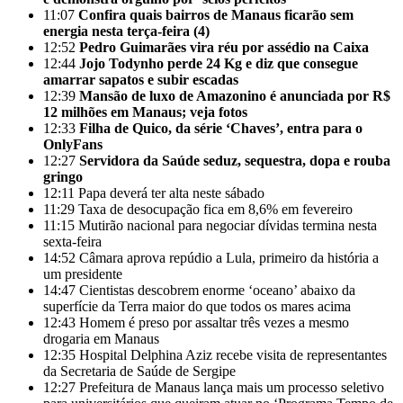
11:07
Confira quais bairros de Manaus ficarão sem
energia nesta terça-feira (4)
12:52
Pedro Guimarães vira réu por assédio na Caixa
12:44
Jojo Todynho perde 24 Kg e diz que consegue
amarrar sapatos e subir escadas
12:39
Mansão de luxo de Amazonino é anunciada por R$
12 milhões em Manaus; veja fotos
12:33
Filha de Quico, da série ‘Chaves’, entra para o
OnlyFans
12:27
Servidora da Saúde seduz, sequestra, dopa e rouba
gringo
12:11
Papa deverá ter alta neste sábado
11:29
Taxa de desocupação fica em 8,6% em fevereiro
11:15
Mutirão nacional para negociar dívidas termina nesta
sexta-feira
14:52
Câmara aprova repúdio a Lula, primeiro da história a
um presidente
14:47
Cientistas descobrem enorme ‘oceano’ abaixo da
superfície da Terra maior do que todos os mares acima
12:43
Homem é preso por assaltar três vezes a mesmo
drogaria em Manaus
12:35
Hospital Delphina Aziz recebe visita de representantes
da Secretaria de Saúde de Sergipe
12:27
Prefeitura de Manaus lança mais um processo seletivo