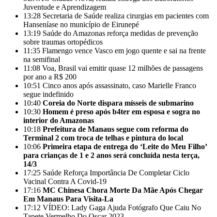
Juventude e Aprendizagem
13:28
Secretaria de Saúde realiza cirurgias em pacientes com
Hanseníase no município de Eirunepé
13:19
Saúde do Amazonas reforça medidas de prevenção
sobre traumas ortopédicos
11:35
Flamengo vence Vasco em jogo quente e sai na frente
na semifinal
11:08
Voa, Brasil vai emitir quase 12 milhões de passagens
por ano a R$ 200
10:51
Cinco anos após assassinato, caso Marielle Franco
segue indefinido
10:40
Coreia do Norte dispara mísseis de submarino
10:30
Homem é preso após b4ter em esposa e sogra no
interior do Amazonas
10:18
Prefeitura de Manaus segue com reforma do
Terminal 2 com troca de telhas e pintura do local
10:06
Primeira etapa de entrega do ‘Leite do Meu Filho’
para crianças de 1 e 2 anos será concluída nesta terça,
14/3
17:25
Saúde Reforça Importância De Completar Ciclo
Vacinal Contra A Covid-19
17:16
MC Chinesa Chora Morte Da Mãe Após Chegar
Em Manaus Para Visita-La
17:12
VÍDEO: Lady Gaga Ajuda Fotógrafo Que Caiu No
Tapete Vermelho Do Oscar 2023