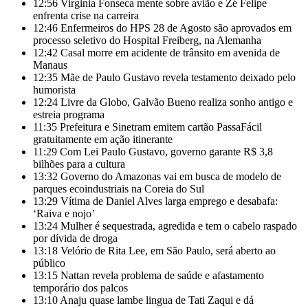
12:56
Virginia Fonseca mente sobre avião e Zé Felipe
enfrenta crise na carreira
12:46
Enfermeiros do HPS 28 de Agosto são aprovados em
processo seletivo do Hospital Freiberg, na Alemanha
12:42
Casal morre em acidente de trânsito em avenida de
Manaus
12:35
Mãe de Paulo Gustavo revela testamento deixado pelo
humorista
12:24
Livre da Globo, Galvão Bueno realiza sonho antigo e
estreia programa
11:35
Prefeitura e Sinetram emitem cartão PassaFácil
gratuitamente em ação itinerante
11:29
Com Lei Paulo Gustavo, governo garante R$ 3,8
bilhões para a cultura
13:32
Governo do Amazonas vai em busca de modelo de
parques ecoindustriais na Coreia do Sul
13:29
Vítima de Daniel Alves larga emprego e desabafa:
‘Raiva e nojo’
13:24
Mulher é sequestrada, agredida e tem o cabelo raspado
por dívida de droga
13:18
Velório de Rita Lee, em São Paulo, será aberto ao
público
13:15
Nattan revela problema de saúde e afastamento
temporário dos palcos
13:10
Anaju quase lambe lingua de Tati Zaqui e dá