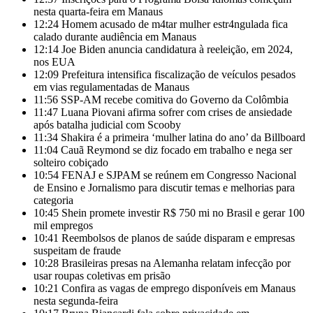
nesta quarta-feira em Manaus
12:24
Homem acusado de m4tar mulher estr4ngulada fica
calado durante audiência em Manaus
12:14
Joe Biden anuncia candidatura à reeleição, em 2024,
nos EUA
12:09
Prefeitura intensifica fiscalização de veículos pesados
em vias regulamentadas de Manaus
11:56
SSP-AM recebe comitiva do Governo da Colômbia
11:47
Luana Piovani afirma sofrer com crises de ansiedade
após batalha judicial com Scooby
11:34
Shakira é a primeira ‘mulher latina do ano’ da Billboard
11:04
Cauã Reymond se diz focado em trabalho e nega ser
solteiro cobiçado
10:54
FENAJ e SJPAM se reúnem em Congresso Nacional
de Ensino e Jornalismo para discutir temas e melhorias para
categoria
10:45
Shein promete investir R$ 750 mi no Brasil e gerar 100
mil empregos
10:41
Reembolsos de planos de saúde disparam e empresas
suspeitam de fraude
10:28
Brasileiras presas na Alemanha relatam infecção por
usar roupas coletivas em prisão
10:21
Confira as vagas de emprego disponíveis em Manaus
nesta segunda-feira