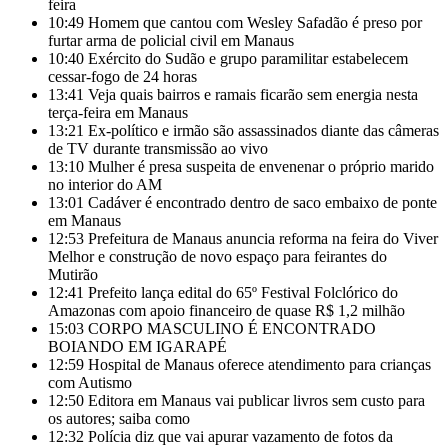
feira
10:49
Homem que cantou com Wesley Safadão é preso por
furtar arma de policial civil em Manaus
10:40
Exército do Sudão e grupo paramilitar estabelecem
cessar-fogo de 24 horas
13:41
Veja quais bairros e ramais ficarão sem energia nesta
terça-feira em Manaus
13:21
Ex-político e irmão são assassinados diante das câmeras
de TV durante transmissão ao vivo
13:10
Mulher é presa suspeita de envenenar o próprio marido
no interior do AM
13:01
Cadáver é encontrado dentro de saco embaixo de ponte
em Manaus
12:53
Prefeitura de Manaus anuncia reforma na feira do Viver
Melhor e construção de novo espaço para feirantes do
Mutirão
12:41
Prefeito lança edital do 65º Festival Folclórico do
Amazonas com apoio financeiro de quase R$ 1,2 milhão
15:03
CORPO MASCULINO É ENCONTRADO
BOIANDO EM IGARAPÉ
12:59
Hospital de Manaus oferece atendimento para crianças
com Autismo
12:50
Editora em Manaus vai publicar livros sem custo para
os autores; saiba como
12:32
Polícia diz que vai apurar vazamento de fotos da