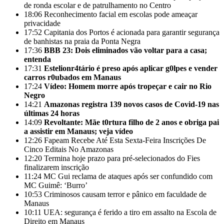
de ronda escolar e de patrulhamento no Centro
18:06
Reconhecimento facial em escolas pode ameaçar
privacidade
17:52
Capitania dos Portos é acionada para garantir segurança
de banhistas na praia da Ponta Negra
17:36
BBB 23: Dois eliminados vão voltar para a casa;
entenda
17:31
Estelionr4tário é preso após aplicar g0lpes e vender
carros r0ubados em Manaus
17:24
Vídeo: Homem morre após tropeçar e cair no Rio
Negro
14:21
Amazonas registra 139 novos casos de Covid-19 nas
últimas 24 horas
14:09
Revoltante: Mãe t0rtura filho de 2 anos e obriga pai
a assistir em Manaus; veja vídeo
12:26
Fapeam Recebe Até Esta Sexta-Feira Inscrições De
Cinco Editais No Amazonas
12:20
Termina hoje prazo para pré-selecionados do Fies
finalizarem inscrição
11:24
MC Gui reclama de ataques após ser confundido com
MC Guimê: ‘Burro’
10:53
Criminosos causam terror e pânico em faculdade de
Manaus
10:11
UEA: segurança é ferido a tiro em assalto na Escola de
Direito em Manaus