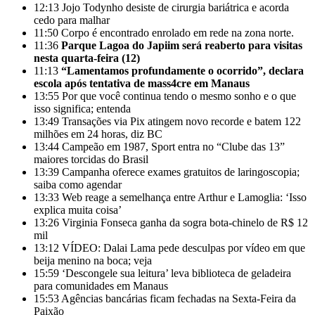
12:13
Jojo Todynho desiste de cirurgia bariátrica e acorda
cedo para malhar
11:50
Corpo é encontrado enrolado em rede na zona norte.
11:36
Parque Lagoa do Japiim será reaberto para visitas
nesta quarta-feira (12)
11:13
“Lamentamos profundamente o ocorrido”, declara
escola após tentativa de mass4cre em Manaus
13:55
Por que você continua tendo o mesmo sonho e o que
isso significa; entenda
13:49
Transações via Pix atingem novo recorde e batem 122
milhões em 24 horas, diz BC
13:44
Campeão em 1987, Sport entra no “Clube das 13”
maiores torcidas do Brasil
13:39
Campanha oferece exames gratuitos de laringoscopia;
saiba como agendar
13:33
Web reage a semelhança entre Arthur e Lamoglia: ‘Isso
explica muita coisa’
13:26
Virginia Fonseca ganha da sogra bota-chinelo de R$ 12
mil
13:12
VÍDEO: Dalai Lama pede desculpas por vídeo em que
beija menino na boca; veja
15:59
‘Descongele sua leitura’ leva biblioteca de geladeira
para comunidades em Manaus
15:53
Agências bancárias ficam fechadas na Sexta-Feira da
Paixão