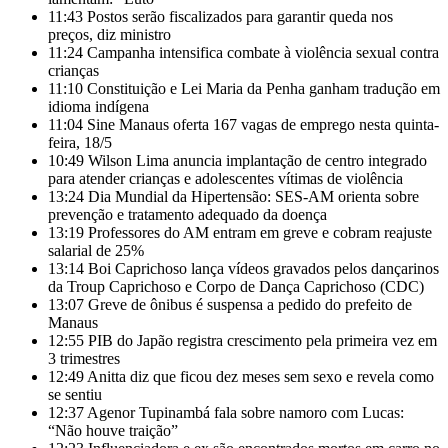
11:43
Postos serão fiscalizados para garantir queda nos
preços, diz ministro
11:24
Campanha intensifica combate à violência sexual contra
crianças
11:10
Constituição e Lei Maria da Penha ganham tradução em
idioma indígena
11:04
Sine Manaus oferta 167 vagas de emprego nesta quinta-
feira, 18/5
10:49
Wilson Lima anuncia implantação de centro integrado
para atender crianças e adolescentes vítimas de violência
13:24
Dia Mundial da Hipertensão: SES-AM orienta sobre
prevenção e tratamento adequado da doença
13:19
Professores do AM entram em greve e cobram reajuste
salarial de 25%
13:14
Boi Caprichoso lança vídeos gravados pelos dançarinos
da Troup Caprichoso e Corpo de Dança Caprichoso (CDC)
13:07
Greve de ônibus é suspensa a pedido do prefeito de
Manaus
12:55
PIB do Japão registra crescimento pela primeira vez em
3 trimestres
12:49
Anitta diz que ficou dez meses sem sexo e revela como
se sentiu
12:37
Agenor Tupinambá fala sobre namoro com Lucas:
“Não houve traição”