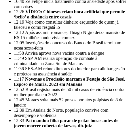
16:40
Zé Felipe inicia tratamento contra ansiedade após sofrer
com crises
12:26
VÍDEO: Chineses criam boca artificial que permite
‘beijo’ a distância entre casais
12:19
Veja como consultar dinheiro esquecido de quem já
faleceu e como resgatá-lo
12:12
Após assumir romance, Thiago Nigro deixa mansão de
R$ 15 milhões onde vivia com ex
12:05
Inscrições do concurso do Banco do Brasil terminam
nesta sexta-feira
11:58
Anvisa aprova nova vacina contra a dengue
11:49
SSP-AM realiza operação de combate à
criminalidade na Zona Sul de Manaus
11:36
SES-AM reúne diretores do interior para alinhar gestão
e projetos na assistência à saúde
11:17
Novenas e Procissão marcam o Festejo de São José,
Esposo de Maria, 2023 em Manaus
12:52
Brasil registra mais de 50 mil casos de violência contra
mulher por dia em 2022
12:45
Moraes solta mais 52 presos por atos golpistas de 8 de
janeiro
12:39
Em Atalaia do Norte, população convive com
desemprego e violência
12:33
Pai mandou filha parar de gritar horas antes de
jovem morrer coberta de larvas, diz juiz