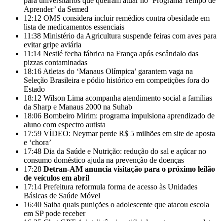
para universitários que queiram atuar no ‘Programa Tempo de
Aprender’ da Semed
12:12
OMS considera incluir remédios contra obesidade em
lista de medicamentos essenciais
11:38
Ministério da Agricultura suspende feiras com aves para
evitar gripe aviária
11:14
Nestlé fecha fábrica na França após escândalo das
pizzas contaminadas
18:16
Atletas do ‘Manaus Olímpica’ garantem vaga na
Seleção Brasileira e pódio histórico em competições fora do
Estado
18:12
Wilson Lima acompanha atendimento social a famílias
da Sharp e Manaus 2000 na Suhab
18:06
Bombeiro Mirim: programa impulsiona aprendizado de
aluno com espectro autista
17:59
VÍDEO: Neymar perde R$ 5 milhões em site de aposta
e ‘chora’
17:48
Dia da Saúde e Nutrição: redução do sal e açúcar no
consumo doméstico ajuda na prevenção de doenças
17:28
Detran-AM anuncia visitação para o próximo leilão
de veículos em abril
17:14
Prefeitura reformula forma de acesso às Unidades
Básicas de Saúde Móvel
16:40
Saiba quais punições o adolescente que atacou escola
em SP pode receber