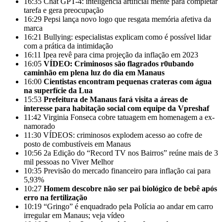
16:35
Chat GPT-4: inteligência artificial mente para completar
tarefa e gera preocupação
16:29
Pepsi lança novo logo que resgata memória afetiva da
marca
16:21
Bullying: especialistas explicam como é possível lidar
com a prática da intimidação
16:11
Ipea revê para cima projeção da inflação em 2023
16:05
VÍDEO: Criminosos são flagrados r0ubando
caminhão em plena luz do dia em Manaus
16:00
Cientistas encontram pequenas crateras com água
na superfície da Lua
15:53
Prefeitura de Manaus fará visita a áreas de
interesse para habitação social com equipe da Vpreshaf
11:42
Virginia Fonseca cobre tatuagem em homenagem a ex-
namorado
11:30
VÍDEOS: criminosos explodem acesso ao cofre de
posto de combustíveis em Manaus
10:56
2a Edição do “Record TV nos Bairros” reúne mais de 3
mil pessoas no Viver Melhor
10:35
Previsão do mercado financeiro para inflação cai para
5,93%
10:27
Homem descobre não ser pai biológico de bebê após
erro na fertilização
10:19
“Gringo” é enquadrado pela Polícia ao andar em carro
irregular em Manaus; veja vídeo