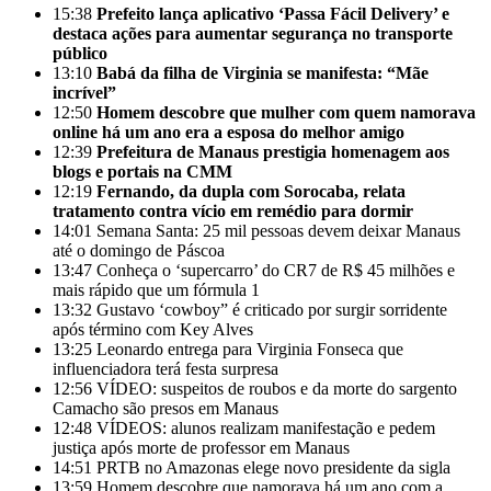
15:38
Prefeito lança aplicativo ‘Passa Fácil Delivery’ e
destaca ações para aumentar segurança no transporte
público
13:10
Babá da filha de Virginia se manifesta: “Mãe
incrível”
12:50
Homem descobre que mulher com quem namorava
online há um ano era a esposa do melhor amigo
12:39
Prefeitura de Manaus prestigia homenagem aos
blogs e portais na CMM
12:19
Fernando, da dupla com Sorocaba, relata
tratamento contra vício em remédio para dormir
14:01
Semana Santa: 25 mil pessoas devem deixar Manaus
até o domingo de Páscoa
13:47
Conheça o ‘supercarro’ do CR7 de R$ 45 milhões e
mais rápido que um fórmula 1
13:32
Gustavo ‘cowboy” é criticado por surgir sorridente
após término com Key Alves
13:25
Leonardo entrega para Virginia Fonseca que
influenciadora terá festa surpresa
12:56
VÍDEO: suspeitos de roubos e da morte do sargento
Camacho são presos em Manaus
12:48
VÍDEOS: alunos realizam manifestação e pedem
justiça após morte de professor em Manaus
14:51
PRTB no Amazonas elege novo presidente da sigla
13:59
Homem descobre que namorava há um ano com a