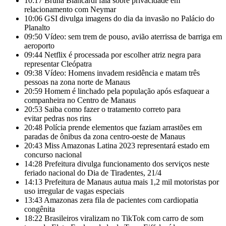
10:17
Bruna Biancardi fala sobre privacidade em
relacionamento com Neymar
10:06
GSI divulga imagens do dia da invasão no Palácio do
Planalto
09:50
Vídeo: sem trem de pouso, avião aterrissa de barriga em
aeroporto
09:44
Netflix é processada por escolher atriz negra para
representar Cleópatra
09:38
Vídeo: Homens invadem residência e matam três
pessoas na zona norte de Manaus
20:59
Homem é linchado pela população após esfaquear a
companheira no Centro de Manaus
20:53
Saiba como fazer o tratamento correto para
evitar pedras nos rins
20:48
Polícia prende elementos que faziam arrastões em
paradas de ônibus da zona centro-oeste de Manaus
20:43
Miss Amazonas Latina 2023 representará estado em
concurso nacional
14:28
Prefeitura divulga funcionamento dos serviços neste
feriado nacional do Dia de Tiradentes, 21/4
14:13
Prefeitura de Manaus autua mais 1,2 mil motoristas por
uso irregular de vagas especiais
13:43
Amazonas zera fila de pacientes com cardiopatia
congênita
18:22
Brasileiros viralizam no TikTok com carro de som