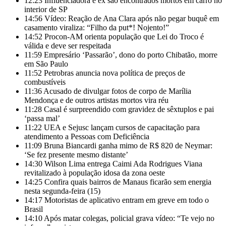
12:23
Influenciadora e ex são encontrados mortos em carro no
interior de SP
14:56
Vídeo: Reação de Ana Clara após não pegar buquê em
casamento viraliza: “Filho da put*! Nojento!”
14:52
Procon-AM orienta população que Lei do Troco é
válida e deve ser respeitada
11:59
Empresário ‘Passarão’, dono do porto Chibatão, morre
em São Paulo
11:52
Petrobras anuncia nova política de preços de
combustíveis
11:36
Acusado de divulgar fotos de corpo de Marília
Mendonça e de outros artistas mortos vira réu
11:28
Casal é surpreendido com gravidez de sêxtuplos e pai
‘passa mal’
11:22
UEA e Sejusc lançam cursos de capacitação para
atendimento a Pessoas com Deficiência
11:09
Bruna Biancardi ganha mimo de R$ 820 de Neymar:
‘Se fez presente mesmo distante’
14:30
Wilson Lima entrega Caimi Ada Rodrigues Viana
revitalizado à população idosa da zona oeste
14:25
Confira quais bairros de Manaus ficarão sem energia
nesta segunda-feira (15)
14:17
Motoristas de aplicativo entram em greve em todo o
Brasil
14:10
Após matar colegas, policial grava vídeo: “Te vejo no