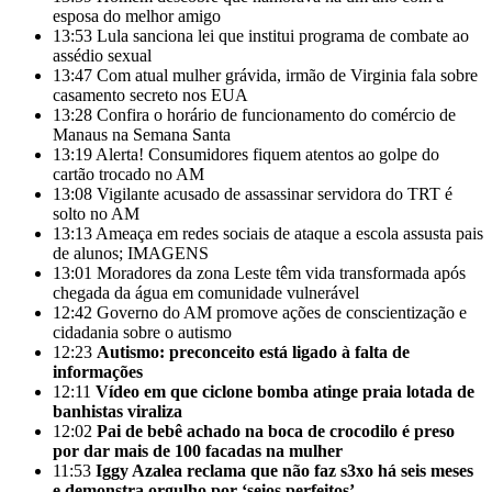
esposa do melhor amigo
13:53
Lula sanciona lei que institui programa de combate ao
assédio sexual
13:47
Com atual mulher grávida, irmão de Virginia fala sobre
casamento secreto nos EUA
13:28
Confira o horário de funcionamento do comércio de
Manaus na Semana Santa
13:19
Alerta! Consumidores fiquem atentos ao golpe do
cartão trocado no AM
13:08
Vigilante acusado de assassinar servidora do TRT é
solto no AM
13:13
Ameaça em redes sociais de ataque a escola assusta pais
de alunos; IMAGENS
13:01
Moradores da zona Leste têm vida transformada após
chegada da água em comunidade vulnerável
12:42
Governo do AM promove ações de conscientização e
cidadania sobre o autismo
12:23
Autismo: preconceito está ligado à falta de
informações
12:11
Vídeo em que ciclone bomba atinge praia lotada de
banhistas viraliza
12:02
Pai de bebê achado na boca de crocodilo é preso
por dar mais de 100 facadas na mulher
11:53
Iggy Azalea reclama que não faz s3xo há seis meses
e demonstra orgulho por ‘seios perfeitos’