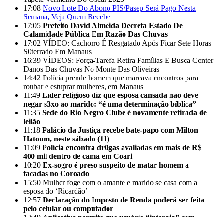
17:08
Novo Lote Do Abono PIS/Pasep Será Pago Nesta
Semana; Veja Quem Recebe
17:05
Prefeito David Almeida Decreta Estado De
Calamidade Pública Em Razão Das Chuvas
17:02
VÍDEO: Cachorro É Resgatado Após Ficar Sete Horas
S0terrado Em Manaus
16:39
VÍDEOS: Força-Tarefa Retira Famílias E Busca Conter
Danos Das Chuvas No Monte Das Oliveiras
14:42
Polícia prende homem que marcava encontros para
roubar e estuprar mulheres, em Manaus
11:49
Líder religioso diz que esposa cansada não deve
negar s3xo ao marido: “é uma determinação bíblica”
11:35
Sede do Rio Negro Clube é novamente retirada de
leilão
11:18
Palácio da Justiça recebe bate-papo com Milton
Hatoum, neste sábado (11)
11:09
Polícia encontra dr0gas avaliadas em mais de R$
400 mil dentro de cama em Coari
10:20
Ex-sogro é preso suspeito de matar homem a
facadas no Coroado
15:50
Mulher foge com o amante e marido se casa com a
esposa do ‘Ricardão’
12:57
Declaração do Imposto de Renda poderá ser feita
pelo celular ou computador