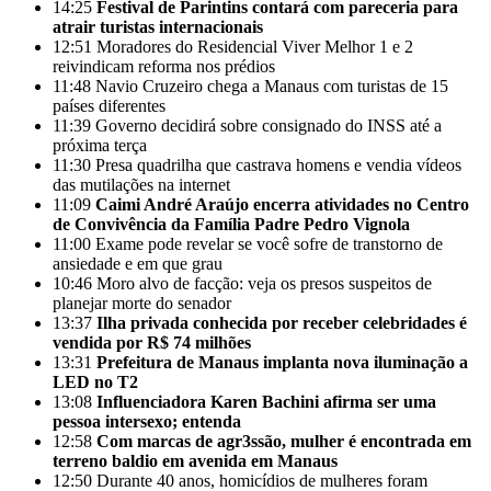
14:25
Festival de Parintins contará com pareceria para
atrair turistas internacionais
12:51
Moradores do Residencial Viver Melhor 1 e 2
reivindicam reforma nos prédios
11:48
Navio Cruzeiro chega a Manaus com turistas de 15
países diferentes
11:39
Governo decidirá sobre consignado do INSS até a
próxima terça
11:30
Presa quadrilha que castrava homens e vendia vídeos
das mutilações na internet
11:09
Caimi André Araújo encerra atividades no Centro
de Convivência da Família Padre Pedro Vignola
11:00
Exame pode revelar se você sofre de transtorno de
ansiedade e em que grau
10:46
Moro alvo de facção: veja os presos suspeitos de
planejar morte do senador
13:37
Ilha privada conhecida por receber celebridades é
vendida por R$ 74 milhões
13:31
Prefeitura de Manaus implanta nova iluminação a
LED no T2
13:08
Influenciadora Karen Bachini afirma ser uma
pessoa intersexo; entenda
12:58
Com marcas de agr3ssão, mulher é encontrada em
terreno baldio em avenida em Manaus
12:50
Durante 40 anos, homicídios de mulheres foram