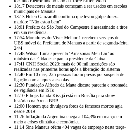
tocando EletroFunk ao lado da Torre Eiffel; vídeo
18:17
Detectores de metais começam a ser usados em escolas
municipais de Manaus
18:13
Helen Ganzarolli confirma que levou golpe do ex-
marido: “Não estou bem”
18:01
Prefeito de São José do Campestre é assassinado a tiros
em sua residência.
17:54
Moradores do Viver Melhor 1 recebem serviços de
UBS móvel da Prefeitura de Manaus a partir de segunda-feira,
24/4
17:48
Wilson Lima apresenta ‘Amazonas Meu Lar’ ao
ministro das Cidades e para a presidente da Caixa
17:41
CNH Social 2023: mais de 90 mil inscrições são
realizadas nas primeiras horas após a liberação do sistema
12:40
Em 10 dias, 225 pessoas foram presas por suspeita de
ligação com ataques a escolas
12:30
Fundação Alfredo da Matta discute parceria e retomada
de vigilância em ISTs
12:10
É hoje: banda Kiss já está em Brasília para show
histórico na Arena BRB
12:00
Homem que divulgava fotos de famosos mortos agia
desde 2019
11:26
Inflação da Argentina chega a 104,3% em março em
meio a crises climática e econômica
11:14
Sine Manaus oferta 404 vagas de emprego nesta terça-