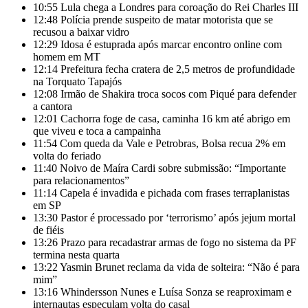
10:55
Lula chega a Londres para coroação do Rei Charles III
12:48
Polícia prende suspeito de matar motorista que se
recusou a baixar vidro
12:29
Idosa é estuprada após marcar encontro online com
homem em MT
12:14
Prefeitura fecha cratera de 2,5 metros de profundidade
na Torquato Tapajós
12:08
Irmão de Shakira troca socos com Piqué para defender
a cantora
12:01
Cachorra foge de casa, caminha 16 km até abrigo em
que viveu e toca a campainha
11:54
Com queda da Vale e Petrobras, Bolsa recua 2% em
volta do feriado
11:40
Noivo de Maíra Cardi sobre submissão: “Importante
para relacionamentos”
11:14
Capela é invadida e pichada com frases terraplanistas
em SP
13:30
Pastor é processado por ‘terrorismo’ após jejum mortal
de fiéis
13:26
Prazo para recadastrar armas de fogo no sistema da PF
termina nesta quarta
13:22
Yasmin Brunet reclama da vida de solteira: “Não é para
mim”
13:16
Whindersson Nunes e Luísa Sonza se reaproximam e
internautas especulam volta do casal