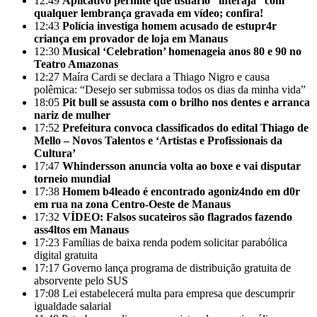
12:49
Aplicativo permite que usuário “interaja” com
qualquer lembrança gravada em vídeo; confira!
12:43
Polícia investiga homem acusado de estupr4r
criança em provador de loja em Manaus
12:30
Musical ‘Celebration’ homenageia anos 80 e 90 no
Teatro Amazonas
12:27
Maíra Cardi se declara a Thiago Nigro e causa
polêmica: “Desejo ser submissa todos os dias da minha vida”
18:05
Pit bull se assusta com o brilho nos dentes e arranca
nariz de mulher
17:52
Prefeitura convoca classificados do edital Thiago de
Mello – Novos Talentos e ‘Artistas e Profissionais da
Cultura’
17:47
Whindersson anuncia volta ao boxe e vai disputar
torneio mundial
17:38
Homem b4leado é encontrado agoniz4ndo em d0r
em rua na zona Centro-Oeste de Manaus
17:32
VÍDEO: Falsos sucateiros são flagrados fazendo
ass4ltos em Manaus
17:23
Famílias de baixa renda podem solicitar parabólica
digital gratuita
17:17
Governo lança programa de distribuição gratuita de
absorvente pelo SUS
17:08
Lei estabelecerá multa para empresa que descumprir
igualdade salarial