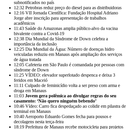
subnotificados no país
12:32
Petrobras reduz preço do diesel para as distribuidoras
12:16
VII Jornada Científica: Fundação Hospital Adriano
Jorge abre inscrição para apresentação de trabalhos
acadêmicos
11:43
Saúde do Amazonas amplia público-alvo da vacina
bivalente contra a Covid-19
12:38
Dia Mundial da Síndrome de Down celebra a
importância da inclusão
12:25
Dia Mundial da Água: Número de doenças hidro
veiculadas reduziu em Manaus após ampliação dos serviços
de água tratada
12:05
Cafeteria em São Paulo é comandada por pessoas com
síndrome de Down
11:25
VÍDEO: elevador superlotado despenca e deixa 3
feridos em Maceió
11:11
Culpado de feminicídio volta a ser preso com arma e
droga em Manaus
11:03
Jovem gera polêmica ao divulgar regras do seu
casamento: ‘Não quero ninguém bebendo’
10:46
Vídeo: Carro fica despedaçado ao colidir em pilastra de
terminal em Manaus
10:40
Aeroporto Eduardo Gomes fecha para pousos e
decolagens nesta terça-feira
18:19
Prefeitura de Manaus recebe motocicleta para projetos