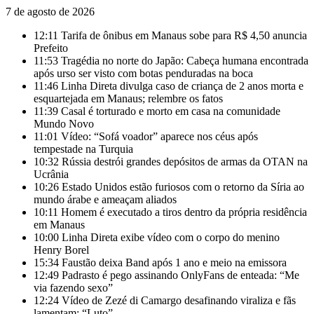
7 de agosto de 2026
12:11
Tarifa de ônibus em Manaus sobe para R$ 4,50 anuncia
Prefeito
11:53
Tragédia no norte do Japão: Cabeça humana encontrada
após urso ser visto com botas penduradas na boca
11:46
Linha Direta divulga caso de criança de 2 anos morta e
esquartejada em Manaus; relembre os fatos
11:39
Casal é torturado e morto em casa na comunidade
Mundo Novo
11:01
Vídeo: “Sofá voador” aparece nos céus após
tempestade na Turquia
10:32
Rússia destrói grandes depósitos de armas da OTAN na
Ucrânia
10:26
Estado Unidos estão furiosos com o retorno da Síria ao
mundo árabe e ameaçam aliados
10:11
Homem é executado a tiros dentro da própria residência
em Manaus
10:00
Linha Direta exibe vídeo com o corpo do menino
Henry Borel
15:34
Faustão deixa Band após 1 ano e meio na emissora
12:49
Padrasto é pego assinando OnlyFans de enteada: “Me
via fazendo sexo”
12:24
Vídeo de Zezé di Camargo desafinando viraliza e fãs
lamentam: “Luto”