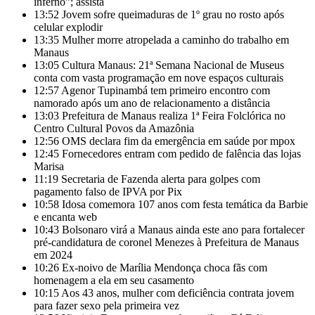
inferno”; assista
13:52
Jovem sofre queimaduras de 1º grau no rosto após
celular explodir
13:35
Mulher morre atropelada a caminho do trabalho em
Manaus
13:05
Cultura Manaus: 21ª Semana Nacional de Museus
conta com vasta programação em nove espaços culturais
12:57
Agenor Tupinambá tem primeiro encontro com
namorado após um ano de relacionamento a distância
13:03
Prefeitura de Manaus realiza 1ª Feira Folclórica no
Centro Cultural Povos da Amazônia
12:56
OMS declara fim da emergência em saúde por mpox
12:45
Fornecedores entram com pedido de falência das lojas
Marisa
11:19
Secretaria de Fazenda alerta para golpes com
pagamento falso de IPVA por Pix
10:58
Idosa comemora 107 anos com festa temática da Barbie
e encanta web
10:43
Bolsonaro virá a Manaus ainda este ano para fortalecer
pré-candidatura de coronel Menezes à Prefeitura de Manaus
em 2024
10:26
Ex-noivo de Marília Mendonça choca fãs com
homenagem a ela em seu casamento
10:15
Aos 43 anos, mulher com deficiência contrata jovem
para fazer sexo pela primeira vez