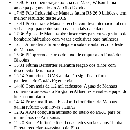
17:49
Em comemoração ao Dia das Mães, Wilson Lima
antecipa pagamento do Auxílio Estadual
17:45
Polo Industrial de Manaus fatura R$ 26,9 bilhões e tem
melhor resultado desde 2019
17:41
Prefeitura de Manaus recebe comitiva internacional em
visita a equipamentos socioassistenciais da cidade
17:36
Águas de Manaus abre inscrições para curso gratuito de
bombeiro hidráulico com vagas exclusivas para mulheres
12:11
Aluno tenta furar colega em sala de aula na zona leste
de Manaus
15:36
PF apreende carros de luxo de empresa do Faraó dos
Bitcoins
15:31
Fátima Bernardes relembra reação dos filhos com
descoberta de namoro
15:14
Anúncio da OMS ainda não significa o fim da
pandemia de Covid-19; entenda
14:48
Com mais de 1,2 mil cadastros, Águas de Manaus
comemora sucesso do Programa Afluentes e enaltece papel do
líder comunitário
14:34
Programa Ronda Escolar da Prefeitura de Manaus
ganha reforço com novas viaturas
12:02
AAM conquista aumento no rateio do MAC para os
municípios do Amazonas
11:20
Sonia Abrão é criticada nas redes sociais após ‘Linha
Direta’ recordar assassinato de Eloá