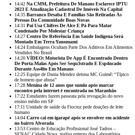
14:42
Na CMM, Prefeitura De Manaus Esclarece IPTU
2023 E Atualização Cadastral De Imóveis Na Capital
14:35
Barranco Desaba E Famílias São Retiradas Às
Pressas Da Comunidade Boas Novas
14:31
Pai Usa Chifres De Alce E Pá Para Matar
Condenado Por Molestar Criança
14:27
Centro De Referência Em Saúde Indígena Será
Montado Em Terra Yanomami
14:24
Embalagens Ocultam Parte Dos Aditivos Em Alimentos
Vendidos No Brasil
14:20
VÍDEO: Motorista De App É Encontrado Dentro
De Porta-Malas Após Ser Sequ3strado E Esp4ncado
Durante Ass4lto Em Manaus
12:25
Equipe de Dania Mendez detona MC Guimê: “Típico
de homem que abusa”
17:28
Menina de 12 anos que sumiu após marcar
encontro pela internet é encontrada no Maranhão
17:22
Estudantes fazem passeata pela revogação do novo
ensino médio em SP
17:11
Unidade de saúde da Fiocruz pede doações de leite
humano
14:04
Carro cai em igarapé após se envolver em acidente
no bairro Alvorada
13:53
Centro de Educação Profissional José Tadros –
SENAC Cidade Nova, realiza entrega dos Laboratórios