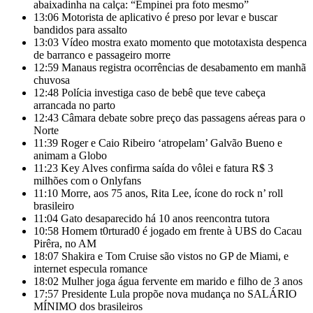
abaixadinha na calça: “Empinei pra foto mesmo”
13:06
Motorista de aplicativo é preso por levar e buscar
bandidos para assalto
13:03
Vídeo mostra exato momento que mototaxista despenca
de barranco e passageiro morre
12:59
Manaus registra ocorrências de desabamento em manhã
chuvosa
12:48
Polícia investiga caso de bebê que teve cabeça
arrancada no parto
12:43
Câmara debate sobre preço das passagens aéreas para o
Norte
11:39
Roger e Caio Ribeiro ‘atropelam’ Galvão Bueno e
animam a Globo
11:23
Key Alves confirma saída do vôlei e fatura R$ 3
milhões com o Onlyfans
11:10
Morre, aos 75 anos, Rita Lee, ícone do rock n’ roll
brasileiro
11:04
Gato desaparecido há 10 anos reencontra tutora
10:58
Homem t0rturad0 é jogado em frente à UBS do Cacau
Pirêra, no AM
18:07
Shakira e Tom Cruise são vistos no GP de Miami, e
internet especula romance
18:02
Mulher joga água fervente em marido e filho de 3 anos
17:57
Presidente Lula propõe nova mudança no SALÁRIO
MÍNIMO dos brasileiros