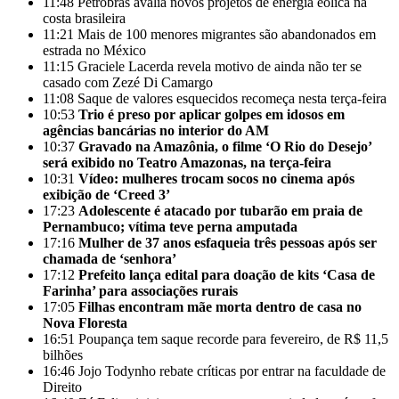
11:48
Petrobras avalia novos projetos de energia eólica na
costa brasileira
11:21
Mais de 100 menores migrantes são abandonados em
estrada no México
11:15
Graciele Lacerda revela motivo de ainda não ter se
casado com Zezé Di Camargo
11:08
Saque de valores esquecidos recomeça nesta terça-feira
10:53
Trio é preso por aplicar golpes em idosos em
agências bancárias no interior do AM
10:37
Gravado na Amazônia, o filme ‘O Rio do Desejo’
será exibido no Teatro Amazonas, na terça-feira
10:31
Vídeo: mulheres trocam socos no cinema após
exibição de ‘Creed 3’
17:23
Adolescente é atacado por tubarão em praia de
Pernambuco; vítima teve perna amputada
17:16
Mulher de 37 anos esfaqueia três pessoas após ser
chamada de ‘senhora’
17:12
Prefeito lança edital para doação de kits ‘Casa de
Farinha’ para associações rurais
17:05
Filhas encontram mãe morta dentro de casa no
Nova Floresta
16:51
Poupança tem saque recorde para fevereiro, de R$ 11,5
bilhões
16:46
Jojo Todynho rebate críticas por entrar na faculdade de
Direito