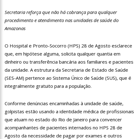
11:28
Casal é surpreendido com gravidez de sêxtuplos e pai ‘passa
mal’
Secretaria reforça que não há cobrança para qualquer
11:22
UEA e Sejusc lançam cursos de capacitação para
procedimento e atendimento nas unidades de saúde do
atendimento a Pessoas com Deficiência
Amazonas
11:09
Bruna Biancardi ganha mimo de R$ 820 de Neymar: ‘Se fez
presente mesmo distante’
O Hospital e Pronto-Socorro (HPS) 28 de Agosto esclarece
14:30
Wilson Lima entrega Caimi Ada Rodrigues Viana revitalizado
à população idosa da zona oeste
que, em hipótese alguma, solicita qualquer quantia em
14:25
Confira quais bairros de Manaus ficarão sem energia nesta
dinheiro ou transferência bancária aos familiares e pacientes
segunda-feira (15)
da unidade. A estrutura da Secretaria de Estado de Saúde
14:17
Motoristas de aplicativo entram em greve em todo o Brasil
(SES-AM) pertence ao Sistema Único de Saúde (SUS), que é
integralmente gratuito para a população.
14:10
Após matar colegas, policial grava vídeo: “Te vejo no inferno”;
assista
13:52
Jovem sofre queimaduras de 1º grau no rosto após celular
Conforme denúncias encaminhadas à unidade de saúde,
explodir
golpistas estão usando a identidade médica de profissionais
13:35
Mulher morre atropelada a caminho do trabalho em Manaus
que atuam no estado do Rio de Janeiro para convencer
acompanhantes de pacientes internados no HPS 28 de
13:05
Cultura Manaus: 21ª Semana Nacional de Museus conta com
Agosto da necessidade de pagar por exames e outros
vasta programação em nove espaços culturais