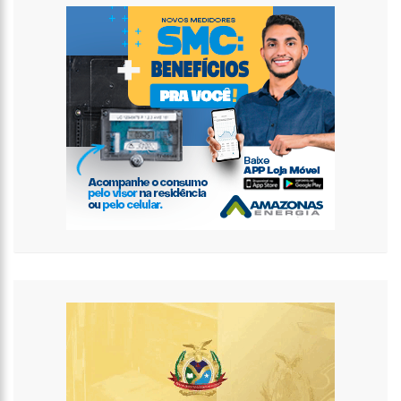
internautas especulam volta do casal
13:01
Prefeito inaugura Casa de Praia e enfatiza investimentos no
turismo
12:42
Em Viena, Wilson Lima conhece exitoso sistema de
tratamento de esgoto e diz que solução europeia pode ajudar
Amazonas
12:34
Os Corpos cobrem as ruas da capital do Sudão, e o cheiro de
morte invade hospitais do país
10:36
CAPIVARA FILÓ GANHA MÚSICA ESCRITA POR MARINHO BELLO;
VEJA VÍDEO
12:50
VÍDEO: Suspeitos de tráfico de drogas são capturados dentro
de bueiro em Manaus
12:33
Kim Kardashian compartilha encontro com “gata milionária”
do estilista Karl Lagerfeld
12:03
Putin assina decreto e abre caminho para deportação de
pessoas de regiões ocupadas na Ucrânia
11:52
Ex-mulher de Daniel Alves se muda com os filhos do jogador
para Barcelona
11:45
Idoso retoma emprego em banco 59 anos após ser preso
pela ditadura
11:39
Corpo de ganhador de loteria é encontrado concretado após