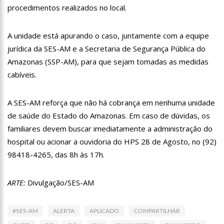
procedimentos realizados no local.
12:57
Agenor Tupinambá tem primeiro encontro com namorado
após um ano de relacionamento a distância
13:03
Prefeitura de Manaus realiza 1ª Feira Folclórica no Centro
A unidade está apurando o caso, juntamente com a equipe
Cultural Povos da Amazônia
jurídica da SES-AM e a Secretaria de Segurança Pública do
12:56
OMS declara fim da emergência em saúde por mpox
Amazonas (SSP-AM), para que sejam tomadas as medidas
cabíveis.
12:45
Fornecedores entram com pedido de falência das lojas
Marisa
11:19
Secretaria de Fazenda alerta para golpes com pagamento
A SES-AM reforça que não há cobrança em nenhuma unidade
falso de IPVA por Pix
de saúde do Estado do Amazonas. Em caso de dúvidas, os
10:58
Idosa comemora 107 anos com festa temática da Barbie e
familiares devem buscar imediatamente a administração do
encanta web
hospital ou acionar a ouvidoria do HPS 28 de Agosto, no (92)
10:43
Bolsonaro virá a Manaus ainda este ano para fortalecer pré-
candidatura de coronel Menezes à Prefeitura de Manaus em 2024
98418-4265, das 8h às 17h.
10:26
Ex-noivo de Marília Mendonça choca fãs com homenagem a
ela em seu casamento
ARTE:
Divulgação/SES-AM
10:15
Aos 43 anos, mulher com deficiência contrata jovem para
fazer sexo pela primeira vez
12:56
Virginia Fonseca mente sobre avião e Zé Felipe enfrenta
#SES-AM
ALERTA
APLICADO
COMPARTILHAR
crise na carreira