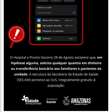
13:07
Greve de ônibus é suspensa a pedido do prefeito de
Manaus
12:55
PIB do Japão registra crescimento pela primeira vez em 3
trimestres
12:49
Anitta diz que ficou dez meses sem sexo e revela como se
sentiu
12:37
Agenor Tupinambá fala sobre namoro com Lucas: “Não
houve traição”
12:23
Influenciadora e ex são encontrados mortos em carro no
interior de SP
14:56
Vídeo: Reação de Ana Clara após não pegar buquê em
casamento viraliza: “Filho da put*! Nojento!”
14:52
Procon-AM orienta população que Lei do Troco é válida e
deve ser respeitada
11:59
Empresário ‘Passarão’, dono do porto Chibatão, morre em
São Paulo
11:52
Petrobras anuncia nova política de preços de combustíveis
11:36
Acusado de divulgar fotos de corpo de Marília Mendonça e
de outros artistas mortos vira réu