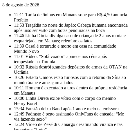
8 de agosto de 2026
12:11
Tarifa de ônibus em Manaus sobe para R$ 4,50 anuncia
Prefeito
11:53
Tragédia no norte do Japão: Cabeça humana encontrada
após urso ser visto com botas penduradas na boca
11:46
Linha Direta divulga caso de criança de 2 anos morta e
esquartejada em Manaus; relembre os fatos
11:39
Casal é torturado e morto em casa na comunidade
Mundo Novo
11:01
Vídeo: “Sofá voador” aparece nos céus após
tempestade na Turquia
10:32
Rússia destrói grandes depósitos de armas da OTAN na
Ucrânia
10:26
Estado Unidos estão furiosos com o retorno da Síria ao
mundo árabe e ameaçam aliados
10:11
Homem é executado a tiros dentro da própria residência
em Manaus
10:00
Linha Direta exibe vídeo com o corpo do menino
Henry Borel
15:34
Faustão deixa Band após 1 ano e meio na emissora
12:49
Padrasto é pego assinando OnlyFans de enteada: “Me
via fazendo sexo”
12:24
Vídeo de Zezé di Camargo desafinando viraliza e fãs
lamentam: “Luto”