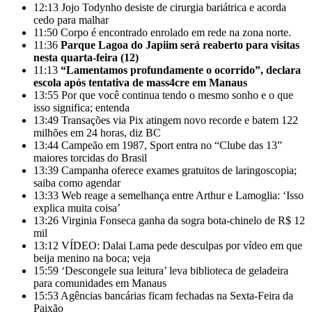
12:13
Jojo Todynho desiste de cirurgia bariátrica e acorda
cedo para malhar
11:50
Corpo é encontrado enrolado em rede na zona norte.
11:36
Parque Lagoa do Japiim será reaberto para visitas
nesta quarta-feira (12)
11:13
“Lamentamos profundamente o ocorrido”, declara
escola após tentativa de mass4cre em Manaus
13:55
Por que você continua tendo o mesmo sonho e o que
isso significa; entenda
13:49
Transações via Pix atingem novo recorde e batem 122
milhões em 24 horas, diz BC
13:44
Campeão em 1987, Sport entra no “Clube das 13”
maiores torcidas do Brasil
13:39
Campanha oferece exames gratuitos de laringoscopia;
saiba como agendar
13:33
Web reage a semelhança entre Arthur e Lamoglia: ‘Isso
explica muita coisa’
13:26
Virginia Fonseca ganha da sogra bota-chinelo de R$ 12
mil
13:12
VÍDEO: Dalai Lama pede desculpas por vídeo em que
beija menino na boca; veja
15:59
‘Descongele sua leitura’ leva biblioteca de geladeira
para comunidades em Manaus
15:53
Agências bancárias ficam fechadas na Sexta-Feira da
Paixão