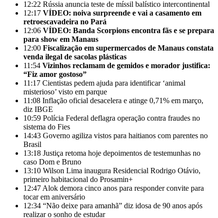
12:22
Rússia anuncia teste de míssil balístico intercontinental
12:17
VÍDEO: noiva surpreende e vai a casamento em
retroescavadeira no Pará
12:06
VÍDEO: Banda Scorpions encontra fãs e se prepara
para show em Manaus
12:00
Fiscalização em supermercados de Manaus constata
venda ilegal de sacolas plásticas
11:54
Vizinhos reclamam de gemidos e morador justifica:
“Fiz amor gostoso”
11:17
Cientistas pedem ajuda para identificar ‘animal
misterioso’ visto em parque
11:08
Inflação oficial desacelera e atinge 0,71% em março,
diz IBGE
10:59
Polícia Federal deflagra operação contra fraudes no
sistema do Fies
14:43
Governo agiliza vistos para haitianos com parentes no
Brasil
13:18
Justiça retoma hoje depoimentos de testemunhas no
caso Dom e Bruno
13:10
Wilson Lima inaugura Residencial Rodrigo Otávio,
primeiro habitacional do Prosamin+
12:47
Alok demora cinco anos para responder convite para
tocar em aniversário
12:34
“Não deixe para amanhã” diz idosa de 90 anos após
realizar o sonho de estudar