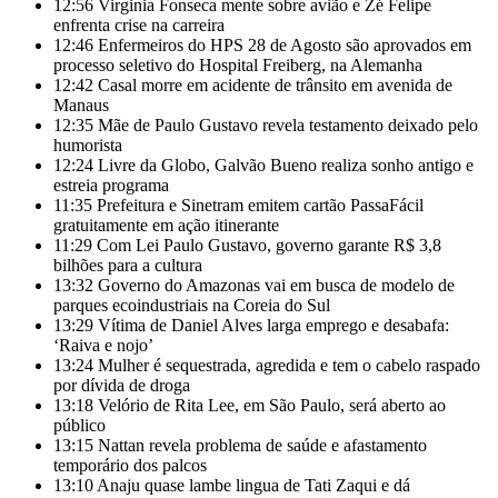
12:56
Virginia Fonseca mente sobre avião e Zé Felipe
enfrenta crise na carreira
12:46
Enfermeiros do HPS 28 de Agosto são aprovados em
processo seletivo do Hospital Freiberg, na Alemanha
12:42
Casal morre em acidente de trânsito em avenida de
Manaus
12:35
Mãe de Paulo Gustavo revela testamento deixado pelo
humorista
12:24
Livre da Globo, Galvão Bueno realiza sonho antigo e
estreia programa
11:35
Prefeitura e Sinetram emitem cartão PassaFácil
gratuitamente em ação itinerante
11:29
Com Lei Paulo Gustavo, governo garante R$ 3,8
bilhões para a cultura
13:32
Governo do Amazonas vai em busca de modelo de
parques ecoindustriais na Coreia do Sul
13:29
Vítima de Daniel Alves larga emprego e desabafa:
‘Raiva e nojo’
13:24
Mulher é sequestrada, agredida e tem o cabelo raspado
por dívida de droga
13:18
Velório de Rita Lee, em São Paulo, será aberto ao
público
13:15
Nattan revela problema de saúde e afastamento
temporário dos palcos
13:10
Anaju quase lambe lingua de Tati Zaqui e dá