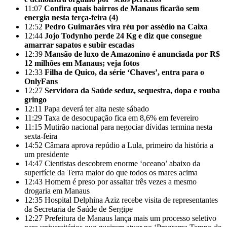
11:07
Confira quais bairros de Manaus ficarão sem
energia nesta terça-feira (4)
12:52
Pedro Guimarães vira réu por assédio na Caixa
12:44
Jojo Todynho perde 24 Kg e diz que consegue
amarrar sapatos e subir escadas
12:39
Mansão de luxo de Amazonino é anunciada por R$
12 milhões em Manaus; veja fotos
12:33
Filha de Quico, da série ‘Chaves’, entra para o
OnlyFans
12:27
Servidora da Saúde seduz, sequestra, dopa e rouba
gringo
12:11
Papa deverá ter alta neste sábado
11:29
Taxa de desocupação fica em 8,6% em fevereiro
11:15
Mutirão nacional para negociar dívidas termina nesta
sexta-feira
14:52
Câmara aprova repúdio a Lula, primeiro da história a
um presidente
14:47
Cientistas descobrem enorme ‘oceano’ abaixo da
superfície da Terra maior do que todos os mares acima
12:43
Homem é preso por assaltar três vezes a mesmo
drogaria em Manaus
12:35
Hospital Delphina Aziz recebe visita de representantes
da Secretaria de Saúde de Sergipe
12:27
Prefeitura de Manaus lança mais um processo seletivo