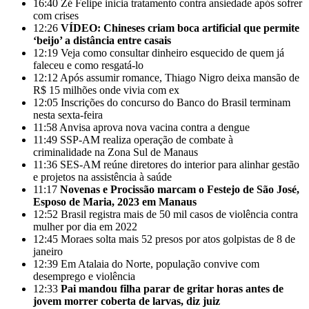
16:40
Zé Felipe inicia tratamento contra ansiedade após sofrer
com crises
12:26
VÍDEO: Chineses criam boca artificial que permite
‘beijo’ a distância entre casais
12:19
Veja como consultar dinheiro esquecido de quem já
faleceu e como resgatá-lo
12:12
Após assumir romance, Thiago Nigro deixa mansão de
R$ 15 milhões onde vivia com ex
12:05
Inscrições do concurso do Banco do Brasil terminam
nesta sexta-feira
11:58
Anvisa aprova nova vacina contra a dengue
11:49
SSP-AM realiza operação de combate à
criminalidade na Zona Sul de Manaus
11:36
SES-AM reúne diretores do interior para alinhar gestão
e projetos na assistência à saúde
11:17
Novenas e Procissão marcam o Festejo de São José,
Esposo de Maria, 2023 em Manaus
12:52
Brasil registra mais de 50 mil casos de violência contra
mulher por dia em 2022
12:45
Moraes solta mais 52 presos por atos golpistas de 8 de
janeiro
12:39
Em Atalaia do Norte, população convive com
desemprego e violência
12:33
Pai mandou filha parar de gritar horas antes de
jovem morrer coberta de larvas, diz juiz