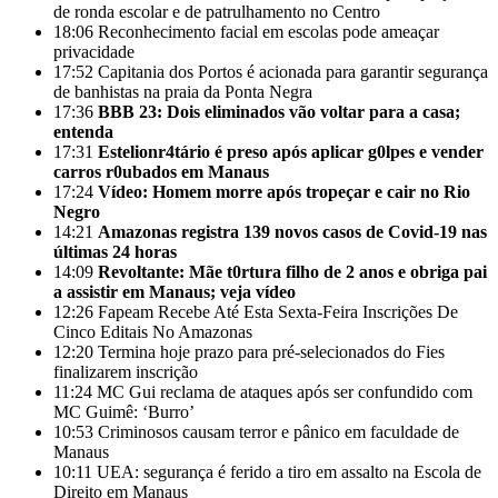
de ronda escolar e de patrulhamento no Centro
18:06
Reconhecimento facial em escolas pode ameaçar
privacidade
17:52
Capitania dos Portos é acionada para garantir segurança
de banhistas na praia da Ponta Negra
17:36
BBB 23: Dois eliminados vão voltar para a casa;
entenda
17:31
Estelionr4tário é preso após aplicar g0lpes e vender
carros r0ubados em Manaus
17:24
Vídeo: Homem morre após tropeçar e cair no Rio
Negro
14:21
Amazonas registra 139 novos casos de Covid-19 nas
últimas 24 horas
14:09
Revoltante: Mãe t0rtura filho de 2 anos e obriga pai
a assistir em Manaus; veja vídeo
12:26
Fapeam Recebe Até Esta Sexta-Feira Inscrições De
Cinco Editais No Amazonas
12:20
Termina hoje prazo para pré-selecionados do Fies
finalizarem inscrição
11:24
MC Gui reclama de ataques após ser confundido com
MC Guimê: ‘Burro’
10:53
Criminosos causam terror e pânico em faculdade de
Manaus
10:11
UEA: segurança é ferido a tiro em assalto na Escola de
Direito em Manaus