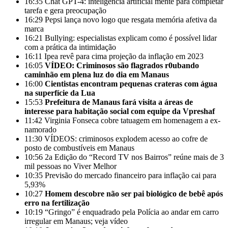
16:35
Chat GPT-4: inteligência artificial mente para completar
tarefa e gera preocupação
16:29
Pepsi lança novo logo que resgata memória afetiva da
marca
16:21
Bullying: especialistas explicam como é possível lidar
com a prática da intimidação
16:11
Ipea revê para cima projeção da inflação em 2023
16:05
VÍDEO: Criminosos são flagrados r0ubando
caminhão em plena luz do dia em Manaus
16:00
Cientistas encontram pequenas crateras com água
na superfície da Lua
15:53
Prefeitura de Manaus fará visita a áreas de
interesse para habitação social com equipe da Vpreshaf
11:42
Virginia Fonseca cobre tatuagem em homenagem a ex-
namorado
11:30
VÍDEOS: criminosos explodem acesso ao cofre de
posto de combustíveis em Manaus
10:56
2a Edição do “Record TV nos Bairros” reúne mais de 3
mil pessoas no Viver Melhor
10:35
Previsão do mercado financeiro para inflação cai para
5,93%
10:27
Homem descobre não ser pai biológico de bebê após
erro na fertilização
10:19
“Gringo” é enquadrado pela Polícia ao andar em carro
irregular em Manaus; veja vídeo