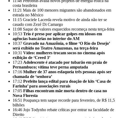
11:48
Petrobras avalia novos projetos de energia eólica na
costa brasileira
11:21
Mais de 100 menores migrantes são abandonados em
estrada no México
11:15
Graciele Lacerda revela motivo de ainda não ter se
casado com Zezé Di Camargo
11:08
Saque de valores esquecidos recomeça nesta terça-feira
10:53
Trio é preso por aplicar golpes em idosos em
agências bancárias no interior do AM
10:37
Gravado na Amazônia, o filme ‘O Rio do Desejo’
será exibido no Teatro Amazonas, na terça-feira
10:31
Vídeo: mulheres trocam socos no cinema após
exibição de ‘Creed 3’
17:23
Adolescente é atacado por tubarão em praia de
Pernambuco; vítima teve perna amputada
17:16
Mulher de 37 anos esfaqueia três pessoas após ser
chamada de ‘senhora’
17:12
Prefeito lança edital para doação de kits ‘Casa de
Farinha’ para associações rurais
17:05
Filhas encontram mãe morta dentro de casa no
Nova Floresta
16:51
Poupança tem saque recorde para fevereiro, de R$ 11,5
bilhões
16:46
Jojo Todynho rebate críticas por entrar na faculdade de
Direito