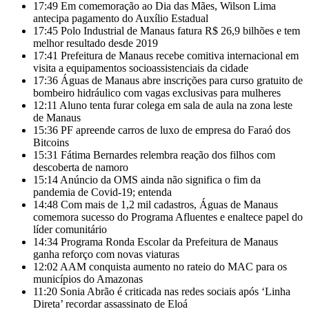
17:49
Em comemoração ao Dia das Mães, Wilson Lima
antecipa pagamento do Auxílio Estadual
17:45
Polo Industrial de Manaus fatura R$ 26,9 bilhões e tem
melhor resultado desde 2019
17:41
Prefeitura de Manaus recebe comitiva internacional em
visita a equipamentos socioassistenciais da cidade
17:36
Águas de Manaus abre inscrições para curso gratuito de
bombeiro hidráulico com vagas exclusivas para mulheres
12:11
Aluno tenta furar colega em sala de aula na zona leste
de Manaus
15:36
PF apreende carros de luxo de empresa do Faraó dos
Bitcoins
15:31
Fátima Bernardes relembra reação dos filhos com
descoberta de namoro
15:14
Anúncio da OMS ainda não significa o fim da
pandemia de Covid-19; entenda
14:48
Com mais de 1,2 mil cadastros, Águas de Manaus
comemora sucesso do Programa Afluentes e enaltece papel do
líder comunitário
14:34
Programa Ronda Escolar da Prefeitura de Manaus
ganha reforço com novas viaturas
12:02
AAM conquista aumento no rateio do MAC para os
municípios do Amazonas
11:20
Sonia Abrão é criticada nas redes sociais após ‘Linha
Direta’ recordar assassinato de Eloá