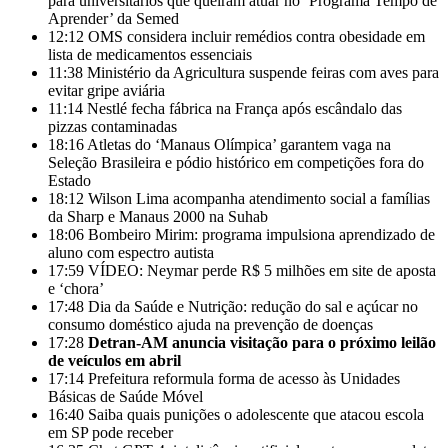
para universitários que queiram atuar no ‘Programa Tempo de
Aprender’ da Semed
12:12
OMS considera incluir remédios contra obesidade em
lista de medicamentos essenciais
11:38
Ministério da Agricultura suspende feiras com aves para
evitar gripe aviária
11:14
Nestlé fecha fábrica na França após escândalo das
pizzas contaminadas
18:16
Atletas do ‘Manaus Olímpica’ garantem vaga na
Seleção Brasileira e pódio histórico em competições fora do
Estado
18:12
Wilson Lima acompanha atendimento social a famílias
da Sharp e Manaus 2000 na Suhab
18:06
Bombeiro Mirim: programa impulsiona aprendizado de
aluno com espectro autista
17:59
VÍDEO: Neymar perde R$ 5 milhões em site de aposta
e ‘chora’
17:48
Dia da Saúde e Nutrição: redução do sal e açúcar no
consumo doméstico ajuda na prevenção de doenças
17:28
Detran-AM anuncia visitação para o próximo leilão
de veículos em abril
17:14
Prefeitura reformula forma de acesso às Unidades
Básicas de Saúde Móvel
16:40
Saiba quais punições o adolescente que atacou escola
em SP pode receber