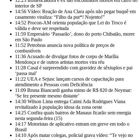
12:23
Influenciadora e ex são encontrados mortos em carro no
interior de SP
14:56
Vídeo: Reação de Ana Clara após não pegar buquê em
casamento viraliza: “Filho da put*! Nojento!”
14:52
Procon-AM orienta população que Lei do Troco é
válida e deve ser respeitada
11:59
Empresário ‘Passarão’, dono do porto Chibatão, morre
em São Paulo
11:52
Petrobras anuncia nova política de preços de
combustíveis
11:36
Acusado de divulgar fotos de corpo de Marília
Mendonça e de outros artistas mortos vira réu
11:28
Casal é surpreendido com gravidez de sêxtuplos e pai
‘passa mal’
11:22
UEA e Sejusc lançam cursos de capacitação para
atendimento a Pessoas com Deficiência
11:09
Bruna Biancardi ganha mimo de R$ 820 de Neymar:
‘Se fez presente mesmo distante’
14:30
Wilson Lima entrega Caimi Ada Rodrigues Viana
revitalizado à população idosa da zona oeste
14:25
Confira quais bairros de Manaus ficarão sem energia
nesta segunda-feira (15)
14:17
Motoristas de aplicativo entram em greve em todo o
Brasil
14:10
Após matar colegas, policial grava vídeo: “Te vejo no