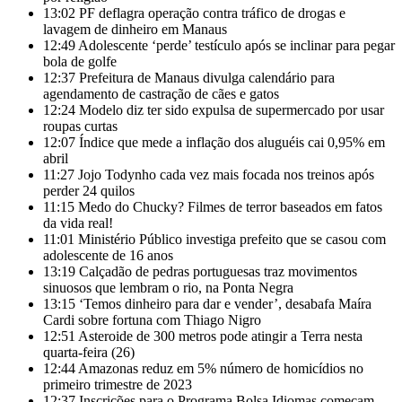
13:02
PF deflagra operação contra tráfico de drogas e
lavagem de dinheiro em Manaus
12:49
Adolescente ‘perde’ testículo após se inclinar para pegar
bola de golfe
12:37
Prefeitura de Manaus divulga calendário para
agendamento de castração de cães e gatos
12:24
Modelo diz ter sido expulsa de supermercado por usar
roupas curtas
12:07
Índice que mede a inflação dos aluguéis cai 0,95% em
abril
11:27
Jojo Todynho cada vez mais focada nos treinos após
perder 24 quilos
11:15
Medo do Chucky? Filmes de terror baseados em fatos
da vida real!
11:01
Ministério Público investiga prefeito que se casou com
adolescente de 16 anos
13:19
Calçadão de pedras portuguesas traz movimentos
sinuosos que lembram o rio, na Ponta Negra
13:15
‘Temos dinheiro para dar e vender’, desabafa Maíra
Cardi sobre fortuna com Thiago Nigro
12:51
Asteroide de 300 metros pode atingir a Terra nesta
quarta-feira (26)
12:44
Amazonas reduz em 5% número de homicídios no
primeiro trimestre de 2023
12:37
Inscrições para o Programa Bolsa Idiomas começam