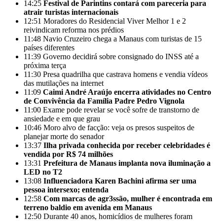
14:25
Festival de Parintins contará com pareceria para
atrair turistas internacionais
12:51
Moradores do Residencial Viver Melhor 1 e 2
reivindicam reforma nos prédios
11:48
Navio Cruzeiro chega a Manaus com turistas de 15
países diferentes
11:39
Governo decidirá sobre consignado do INSS até a
próxima terça
11:30
Presa quadrilha que castrava homens e vendia vídeos
das mutilações na internet
11:09
Caimi André Araújo encerra atividades no Centro
de Convivência da Família Padre Pedro Vignola
11:00
Exame pode revelar se você sofre de transtorno de
ansiedade e em que grau
10:46
Moro alvo de facção: veja os presos suspeitos de
planejar morte do senador
13:37
Ilha privada conhecida por receber celebridades é
vendida por R$ 74 milhões
13:31
Prefeitura de Manaus implanta nova iluminação a
LED no T2
13:08
Influenciadora Karen Bachini afirma ser uma
pessoa intersexo; entenda
12:58
Com marcas de agr3ssão, mulher é encontrada em
terreno baldio em avenida em Manaus
12:50
Durante 40 anos, homicídios de mulheres foram