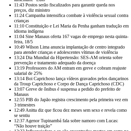
11:43
Postos serão fiscalizados para garantir queda nos
preços, diz ministro
11:24
Campanha intensifica combate à violência sexual contra
crianças
11:10
Constituição e Lei Maria da Penha ganham tradução em
idioma indígena
11:04
Sine Manaus oferta 167 vagas de emprego nesta quinta-
feira, 18/5
10:49
Wilson Lima anuncia implantação de centro integrado
para atender crianças e adolescentes vítimas de violência
13:24
Dia Mundial da Hipertensão: SES-AM orienta sobre
prevenção e tratamento adequado da doença
13:19
Professores do AM entram em greve e cobram reajuste
salarial de 25%
13:14
Boi Caprichoso lança vídeos gravados pelos dançarinos
da Troup Caprichoso e Corpo de Dança Caprichoso (CDC)
13:07
Greve de ônibus é suspensa a pedido do prefeito de
Manaus
12:55
PIB do Japão registra crescimento pela primeira vez em
3 trimestres
12:49
Anitta diz que ficou dez meses sem sexo e revela como
se sentiu
12:37
Agenor Tupinambá fala sobre namoro com Lucas:
“Não houve traição”