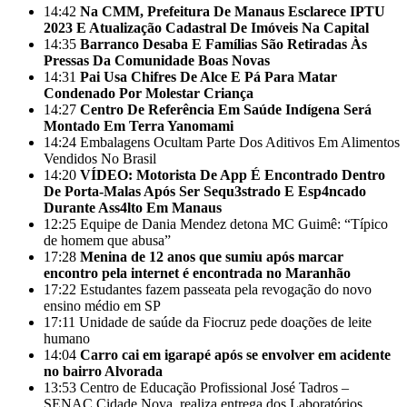
14:42
Na CMM, Prefeitura De Manaus Esclarece IPTU
2023 E Atualização Cadastral De Imóveis Na Capital
14:35
Barranco Desaba E Famílias São Retiradas Às
Pressas Da Comunidade Boas Novas
14:31
Pai Usa Chifres De Alce E Pá Para Matar
Condenado Por Molestar Criança
14:27
Centro De Referência Em Saúde Indígena Será
Montado Em Terra Yanomami
14:24
Embalagens Ocultam Parte Dos Aditivos Em Alimentos
Vendidos No Brasil
14:20
VÍDEO: Motorista De App É Encontrado Dentro
De Porta-Malas Após Ser Sequ3strado E Esp4ncado
Durante Ass4lto Em Manaus
12:25
Equipe de Dania Mendez detona MC Guimê: “Típico
de homem que abusa”
17:28
Menina de 12 anos que sumiu após marcar
encontro pela internet é encontrada no Maranhão
17:22
Estudantes fazem passeata pela revogação do novo
ensino médio em SP
17:11
Unidade de saúde da Fiocruz pede doações de leite
humano
14:04
Carro cai em igarapé após se envolver em acidente
no bairro Alvorada
13:53
Centro de Educação Profissional José Tadros –
SENAC Cidade Nova, realiza entrega dos Laboratórios