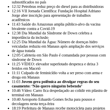
subnotificados no país
12:32
Petrobras reduz preço do diesel para as distribuidoras
12:16
VII Jornada Científica: Fundação Hospital Adriano
Jorge abre inscrição para apresentação de trabalhos
acadêmicos
11:43
Saúde do Amazonas amplia público-alvo da vacina
bivalente contra a Covid-19
12:38
Dia Mundial da Síndrome de Down celebra a
importância da inclusão
12:25
Dia Mundial da Água: Número de doenças hidro
veiculadas reduziu em Manaus após ampliação dos serviços
de água tratada
12:05
Cafeteria em São Paulo é comandada por pessoas com
síndrome de Down
11:25
VÍDEO: elevador superlotado despenca e deixa 3
feridos em Maceió
11:11
Culpado de feminicídio volta a ser preso com arma e
droga em Manaus
11:03
Jovem gera polêmica ao divulgar regras do seu
casamento: ‘Não quero ninguém bebendo’
10:46
Vídeo: Carro fica despedaçado ao colidir em pilastra de
terminal em Manaus
10:40
Aeroporto Eduardo Gomes fecha para pousos e
decolagens nesta terça-feira
18:19
Prefeitura de Manaus recebe motocicleta para projetos