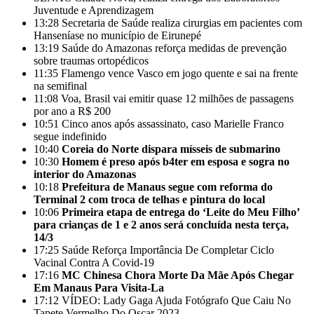
Juventude e Aprendizagem
13:28
Secretaria de Saúde realiza cirurgias em pacientes com
Hanseníase no município de Eirunepé
13:19
Saúde do Amazonas reforça medidas de prevenção
sobre traumas ortopédicos
11:35
Flamengo vence Vasco em jogo quente e sai na frente
na semifinal
11:08
Voa, Brasil vai emitir quase 12 milhões de passagens
por ano a R$ 200
10:51
Cinco anos após assassinato, caso Marielle Franco
segue indefinido
10:40
Coreia do Norte dispara mísseis de submarino
10:30
Homem é preso após b4ter em esposa e sogra no
interior do Amazonas
10:18
Prefeitura de Manaus segue com reforma do
Terminal 2 com troca de telhas e pintura do local
10:06
Primeira etapa de entrega do ‘Leite do Meu Filho’
para crianças de 1 e 2 anos será concluída nesta terça,
14/3
17:25
Saúde Reforça Importância De Completar Ciclo
Vacinal Contra A Covid-19
17:16
MC Chinesa Chora Morte Da Mãe Após Chegar
Em Manaus Para Visita-La
17:12
VÍDEO: Lady Gaga Ajuda Fotógrafo Que Caiu No
Tapete Vermelho Do Oscar 2023