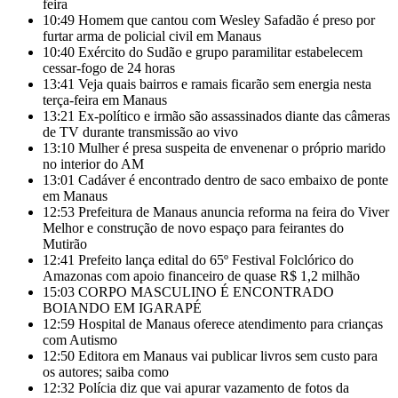
feira
10:49
Homem que cantou com Wesley Safadão é preso por
furtar arma de policial civil em Manaus
10:40
Exército do Sudão e grupo paramilitar estabelecem
cessar-fogo de 24 horas
13:41
Veja quais bairros e ramais ficarão sem energia nesta
terça-feira em Manaus
13:21
Ex-político e irmão são assassinados diante das câmeras
de TV durante transmissão ao vivo
13:10
Mulher é presa suspeita de envenenar o próprio marido
no interior do AM
13:01
Cadáver é encontrado dentro de saco embaixo de ponte
em Manaus
12:53
Prefeitura de Manaus anuncia reforma na feira do Viver
Melhor e construção de novo espaço para feirantes do
Mutirão
12:41
Prefeito lança edital do 65º Festival Folclórico do
Amazonas com apoio financeiro de quase R$ 1,2 milhão
15:03
CORPO MASCULINO É ENCONTRADO
BOIANDO EM IGARAPÉ
12:59
Hospital de Manaus oferece atendimento para crianças
com Autismo
12:50
Editora em Manaus vai publicar livros sem custo para
os autores; saiba como
12:32
Polícia diz que vai apurar vazamento de fotos da