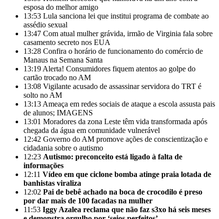
esposa do melhor amigo
13:53
Lula sanciona lei que institui programa de combate ao
assédio sexual
13:47
Com atual mulher grávida, irmão de Virginia fala sobre
casamento secreto nos EUA
13:28
Confira o horário de funcionamento do comércio de
Manaus na Semana Santa
13:19
Alerta! Consumidores fiquem atentos ao golpe do
cartão trocado no AM
13:08
Vigilante acusado de assassinar servidora do TRT é
solto no AM
13:13
Ameaça em redes sociais de ataque a escola assusta pais
de alunos; IMAGENS
13:01
Moradores da zona Leste têm vida transformada após
chegada da água em comunidade vulnerável
12:42
Governo do AM promove ações de conscientização e
cidadania sobre o autismo
12:23
Autismo: preconceito está ligado à falta de
informações
12:11
Vídeo em que ciclone bomba atinge praia lotada de
banhistas viraliza
12:02
Pai de bebê achado na boca de crocodilo é preso
por dar mais de 100 facadas na mulher
11:53
Iggy Azalea reclama que não faz s3xo há seis meses
e demonstra orgulho por ‘seios perfeitos’