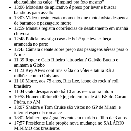
abaixadinha na calça: “Empinei pra foto mesmo”
13:06
Motorista de aplicativo é preso por levar e buscar
bandidos para assalto
13:03
Vídeo mostra exato momento que mototaxista despenca
de barranco e passageiro morre
12:59
Manaus registra ocorrências de desabamento em manhã
chuvosa
12:48
Polícia investiga caso de bebê que teve cabeça
arrancada no parto
12:43
Câmara debate sobre preço das passagens aéreas para o
Norte
11:39
Roger e Caio Ribeiro ‘atropelam’ Galvão Bueno e
animam a Globo
11:23
Key Alves confirma saída do vôlei e fatura R$ 3
milhões com o Onlyfans
11:10
Morre, aos 75 anos, Rita Lee, ícone do rock n’ roll
brasileiro
11:04
Gato desaparecido há 10 anos reencontra tutora
10:58
Homem t0rturad0 é jogado em frente à UBS do Cacau
Pirêra, no AM
18:07
Shakira e Tom Cruise são vistos no GP de Miami, e
internet especula romance
18:02
Mulher joga água fervente em marido e filho de 3 anos
17:57
Presidente Lula propõe nova mudança no SALÁRIO
MÍNIMO dos brasileiros