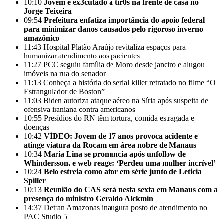
10:10
Jovem é ex3cutado a tir0s na frente de casa no
Jorge Teixeira
09:54
Prefeitura enfatiza importância do apoio federal
para minimizar danos causados pelo rigoroso inverno
amazônico
11:43
Hospital Platão Araújo revitaliza espaços para
humanizar atendimento aos pacientes
11:27
PCC seguiu família de Moro desde janeiro e alugou
imóveis na rua do senador
11:13
Conheça a história do serial killer retratado no filme “O
Estrangulador de Boston”
11:03
Biden autoriza ataque aéreo na Síria após suspeita de
ofensiva iraniana contra americanos
10:55
Presídios do RN têm tortura, comida estragada e
doenças
10:42
VÍDEO: Jovem de 17 anos provoca acidente e
atinge viatura da Rocam em área nobre de Manaus
10:34
Maria Lina se pronuncia após unfollow de
Whindersson, e web reage: ‘Perdeu uma mulher incrível’
10:24
Belo estreia como ator em série junto de Leticia
Spiller
10:13
Reunião do CAS será nesta sexta em Manaus com a
presença do ministro Geraldo Alckmin
14:37
Detran Amazonas inaugura posto de atendimento no
PAC Studio 5