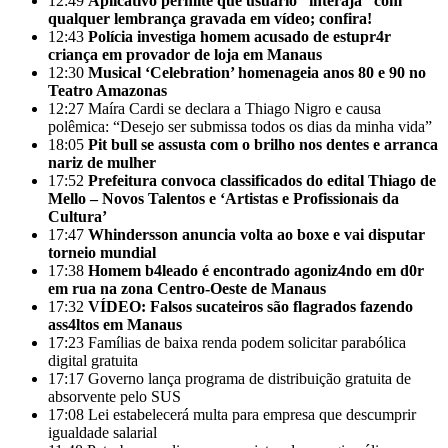
12:49
Aplicativo permite que usuário “interaja” com
qualquer lembrança gravada em vídeo; confira!
12:43
Polícia investiga homem acusado de estupr4r
criança em provador de loja em Manaus
12:30
Musical ‘Celebration’ homenageia anos 80 e 90 no
Teatro Amazonas
12:27
Maíra Cardi se declara a Thiago Nigro e causa
polêmica: “Desejo ser submissa todos os dias da minha vida”
18:05
Pit bull se assusta com o brilho nos dentes e arranca
nariz de mulher
17:52
Prefeitura convoca classificados do edital Thiago de
Mello – Novos Talentos e ‘Artistas e Profissionais da
Cultura’
17:47
Whindersson anuncia volta ao boxe e vai disputar
torneio mundial
17:38
Homem b4leado é encontrado agoniz4ndo em d0r
em rua na zona Centro-Oeste de Manaus
17:32
VÍDEO: Falsos sucateiros são flagrados fazendo
ass4ltos em Manaus
17:23
Famílias de baixa renda podem solicitar parabólica
digital gratuita
17:17
Governo lança programa de distribuição gratuita de
absorvente pelo SUS
17:08
Lei estabelecerá multa para empresa que descumprir
igualdade salarial