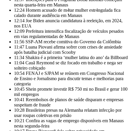
nesta quarta-feira em Manaus
12:24
Homem acusado de m4tar mulher estr4ngulada fica
calado durante audiência em Manaus
12:14
Joe Biden anuncia candidatura à reeleição, em 2024,
nos EUA
12:09
Prefeitura intensifica fiscalização de veículos pesados
em vias regulamentadas de Manaus
11:56
SSP-AM recebe comitiva do Governo da Colômbia
11:47
Luana Piovani afirma sofrer com crises de ansiedade
após batalha judicial com Scooby
11:34
Shakira é a primeira ‘mulher latina do ano’ da Billboard
11:04
Cauã Reymond se diz focado em trabalho e nega ser
solteiro cobiçado
10:54
FENAJ e SJPAM se reúnem em Congresso Nacional
de Ensino e Jornalismo para discutir temas e melhorias para
categoria
10:45
Shein promete investir R$ 750 mi no Brasil e gerar 100
mil empregos
10:41
Reembolsos de planos de saúde disparam e empresas
suspeitam de fraude
10:28
Brasileiras presas na Alemanha relatam infecção por
usar roupas coletivas em prisão
10:21
Confira as vagas de emprego disponíveis em Manaus
nesta segunda-feira