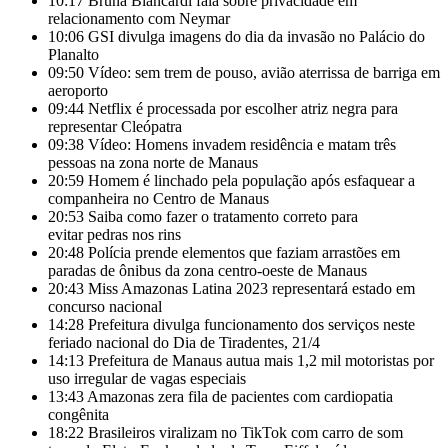
10:17
Bruna Biancardi fala sobre privacidade em
relacionamento com Neymar
10:06
GSI divulga imagens do dia da invasão no Palácio do
Planalto
09:50
Vídeo: sem trem de pouso, avião aterrissa de barriga em
aeroporto
09:44
Netflix é processada por escolher atriz negra para
representar Cleópatra
09:38
Vídeo: Homens invadem residência e matam três
pessoas na zona norte de Manaus
20:59
Homem é linchado pela população após esfaquear a
companheira no Centro de Manaus
20:53
Saiba como fazer o tratamento correto para
evitar pedras nos rins
20:48
Polícia prende elementos que faziam arrastões em
paradas de ônibus da zona centro-oeste de Manaus
20:43
Miss Amazonas Latina 2023 representará estado em
concurso nacional
14:28
Prefeitura divulga funcionamento dos serviços neste
feriado nacional do Dia de Tiradentes, 21/4
14:13
Prefeitura de Manaus autua mais 1,2 mil motoristas por
uso irregular de vagas especiais
13:43
Amazonas zera fila de pacientes com cardiopatia
congênita
18:22
Brasileiros viralizam no TikTok com carro de som