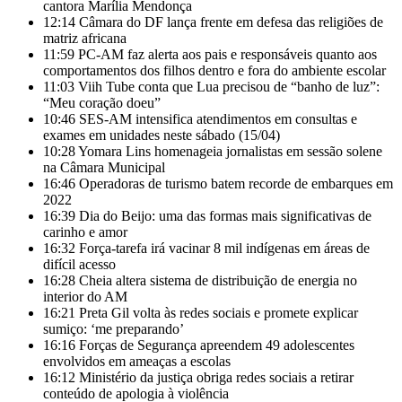
cantora Marília Mendonça
12:14
Câmara do DF lança frente em defesa das religiões de
matriz africana
11:59
PC-AM faz alerta aos pais e responsáveis quanto aos
comportamentos dos filhos dentro e fora do ambiente escolar
11:03
Viih Tube conta que Lua precisou de “banho de luz”:
“Meu coração doeu”
10:46
SES-AM intensifica atendimentos em consultas e
exames em unidades neste sábado (15/04)
10:28
Yomara Lins homenageia jornalistas em sessão solene
na Câmara Municipal
16:46
Operadoras de turismo batem recorde de embarques em
2022
16:39
Dia do Beijo: uma das formas mais significativas de
carinho e amor
16:32
Força-tarefa irá vacinar 8 mil indígenas em áreas de
difícil acesso
16:28
Cheia altera sistema de distribuição de energia no
interior do AM
16:21
Preta Gil volta às redes sociais e promete explicar
sumiço: ‘me preparando’
16:16
Forças de Segurança apreendem 49 adolescentes
envolvidos em ameaças a escolas
16:12
Ministério da justiça obriga redes sociais a retirar
conteúdo de apologia à violência