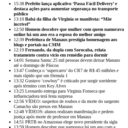
15:38
Prefeito lança aplicativo ‘Passa Fácil Delivery’ e
destaca ações para aumentar segurança no transporte
público
13:10
Babá da filha de Virginia se manifesta: “Mãe
incrível”
12:50
Homem descobre que mulher com quem namorava
online há um ano era a esposa do melhor amigo
12:39
Prefeitura de Manaus prestigia homenagem aos
blogs e portais na CMM
12:19
Fernando, da dupla com Sorocaba, relata
tratamento contra vício em remédio para dormir
14:01
Semana Santa: 25 mil pessoas devem deixar Manaus
até o domingo de Páscoa
13:47
Conheça o ‘supercarro’ do CR7 de R$ 45 milhões e
mais rápido que um fórmula 1
13:32
Gustavo ‘cowboy” é criticado por surgir sorridente
após término com Key Alves
13:25
Leonardo entrega para Virginia Fonseca que
influenciadora terá festa surpresa
12:56
VÍDEO: suspeitos de roubos e da morte do sargento
Camacho são presos em Manaus
12:48
VÍDEOS: alunos realizam manifestação e pedem
justiça após morte de professor em Manaus
14:51
PRTB no Amazonas elege novo presidente da sigla
13:59
Homem descobre que namorava há um ano com a