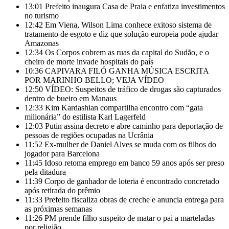
13:01
Prefeito inaugura Casa de Praia e enfatiza investimentos
no turismo
12:42
Em Viena, Wilson Lima conhece exitoso sistema de
tratamento de esgoto e diz que solução europeia pode ajudar
Amazonas
12:34
Os Corpos cobrem as ruas da capital do Sudão, e o
cheiro de morte invade hospitais do país
10:36
CAPIVARA FILÓ GANHA MÚSICA ESCRITA
POR MARINHO BELLO; VEJA VÍDEO
12:50
VÍDEO: Suspeitos de tráfico de drogas são capturados
dentro de bueiro em Manaus
12:33
Kim Kardashian compartilha encontro com “gata
milionária” do estilista Karl Lagerfeld
12:03
Putin assina decreto e abre caminho para deportação de
pessoas de regiões ocupadas na Ucrânia
11:52
Ex-mulher de Daniel Alves se muda com os filhos do
jogador para Barcelona
11:45
Idoso retoma emprego em banco 59 anos após ser preso
pela ditadura
11:39
Corpo de ganhador de loteria é encontrado concretado
após retirada do prêmio
11:33
Prefeito fiscaliza obras de creche e anuncia entrega para
as próximas semanas
11:26
PM prende filho suspeito de matar o pai a marteladas
por religião