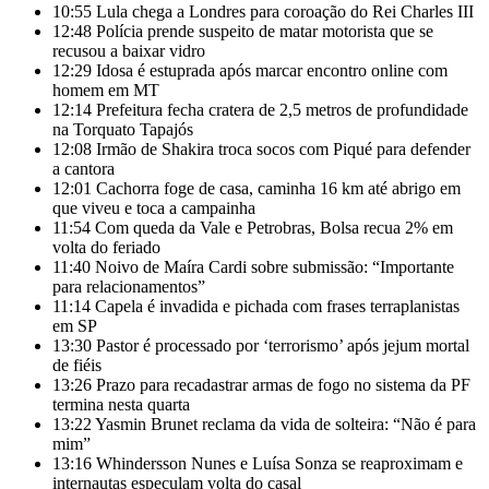
10:55
Lula chega a Londres para coroação do Rei Charles III
12:48
Polícia prende suspeito de matar motorista que se
recusou a baixar vidro
12:29
Idosa é estuprada após marcar encontro online com
homem em MT
12:14
Prefeitura fecha cratera de 2,5 metros de profundidade
na Torquato Tapajós
12:08
Irmão de Shakira troca socos com Piqué para defender
a cantora
12:01
Cachorra foge de casa, caminha 16 km até abrigo em
que viveu e toca a campainha
11:54
Com queda da Vale e Petrobras, Bolsa recua 2% em
volta do feriado
11:40
Noivo de Maíra Cardi sobre submissão: “Importante
para relacionamentos”
11:14
Capela é invadida e pichada com frases terraplanistas
em SP
13:30
Pastor é processado por ‘terrorismo’ após jejum mortal
de fiéis
13:26
Prazo para recadastrar armas de fogo no sistema da PF
termina nesta quarta
13:22
Yasmin Brunet reclama da vida de solteira: “Não é para
mim”
13:16
Whindersson Nunes e Luísa Sonza se reaproximam e
internautas especulam volta do casal