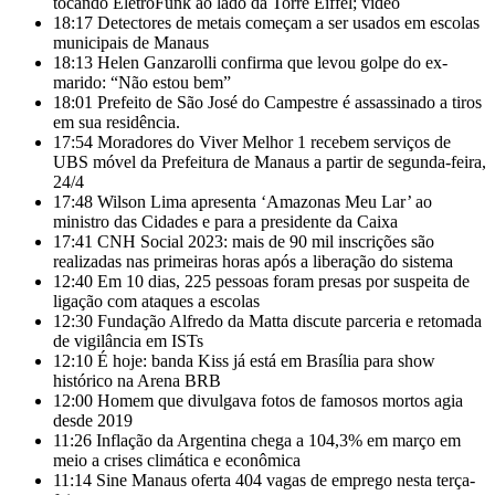
tocando EletroFunk ao lado da Torre Eiffel; vídeo
18:17
Detectores de metais começam a ser usados em escolas
municipais de Manaus
18:13
Helen Ganzarolli confirma que levou golpe do ex-
marido: “Não estou bem”
18:01
Prefeito de São José do Campestre é assassinado a tiros
em sua residência.
17:54
Moradores do Viver Melhor 1 recebem serviços de
UBS móvel da Prefeitura de Manaus a partir de segunda-feira,
24/4
17:48
Wilson Lima apresenta ‘Amazonas Meu Lar’ ao
ministro das Cidades e para a presidente da Caixa
17:41
CNH Social 2023: mais de 90 mil inscrições são
realizadas nas primeiras horas após a liberação do sistema
12:40
Em 10 dias, 225 pessoas foram presas por suspeita de
ligação com ataques a escolas
12:30
Fundação Alfredo da Matta discute parceria e retomada
de vigilância em ISTs
12:10
É hoje: banda Kiss já está em Brasília para show
histórico na Arena BRB
12:00
Homem que divulgava fotos de famosos mortos agia
desde 2019
11:26
Inflação da Argentina chega a 104,3% em março em
meio a crises climática e econômica
11:14
Sine Manaus oferta 404 vagas de emprego nesta terça-