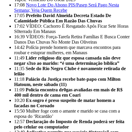
17:08
Novo Lote Do Abono PIS/Pasep Será Pago Nesta
Semana; Veja Quem Recebe
17:05
Prefeito David Almeida Decreta Estado De
Calamidade Pública Em Razão Das Chuvas
17:02
VÍDEO: Cachorro É Resgatado Após Ficar Sete Horas
S0terrado Em Manaus
16:39
VÍDEOS: Força-Tarefa Retira Famílias E Busca Conter
Danos Das Chuvas No Monte Das Oliveiras
14:42
Polícia prende homem que marcava encontros para
roubar e estuprar mulheres, em Manaus
11:49
Líder religioso diz que esposa cansada não deve
negar s3xo ao marido: “é uma determinação bíblica”
11:35
Sede do Rio Negro Clube é novamente retirada de
leilão
11:18
Palácio da Justiça recebe bate-papo com Milton
Hatoum, neste sábado (11)
11:09
Polícia encontra dr0gas avaliadas em mais de R$
400 mil dentro de cama em Coari
10:20
Ex-sogro é preso suspeito de matar homem a
facadas no Coroado
15:50
Mulher foge com o amante e marido se casa com a
esposa do ‘Ricardão’
12:57
Declaração do Imposto de Renda poderá ser feita
pelo celular ou computador