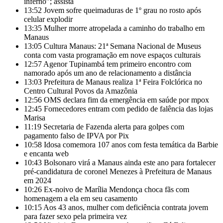
inferno”; assista
13:52
Jovem sofre queimaduras de 1º grau no rosto após
celular explodir
13:35
Mulher morre atropelada a caminho do trabalho em
Manaus
13:05
Cultura Manaus: 21ª Semana Nacional de Museus
conta com vasta programação em nove espaços culturais
12:57
Agenor Tupinambá tem primeiro encontro com
namorado após um ano de relacionamento a distância
13:03
Prefeitura de Manaus realiza 1ª Feira Folclórica no
Centro Cultural Povos da Amazônia
12:56
OMS declara fim da emergência em saúde por mpox
12:45
Fornecedores entram com pedido de falência das lojas
Marisa
11:19
Secretaria de Fazenda alerta para golpes com
pagamento falso de IPVA por Pix
10:58
Idosa comemora 107 anos com festa temática da Barbie
e encanta web
10:43
Bolsonaro virá a Manaus ainda este ano para fortalecer
pré-candidatura de coronel Menezes à Prefeitura de Manaus
em 2024
10:26
Ex-noivo de Marília Mendonça choca fãs com
homenagem a ela em seu casamento
10:15
Aos 43 anos, mulher com deficiência contrata jovem
para fazer sexo pela primeira vez