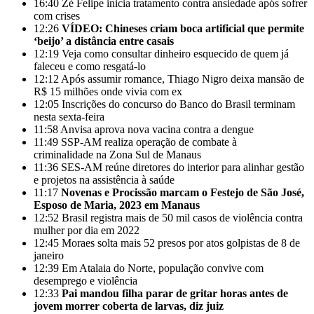
16:40
Zé Felipe inicia tratamento contra ansiedade após sofrer
com crises
12:26
VÍDEO: Chineses criam boca artificial que permite
‘beijo’ a distância entre casais
12:19
Veja como consultar dinheiro esquecido de quem já
faleceu e como resgatá-lo
12:12
Após assumir romance, Thiago Nigro deixa mansão de
R$ 15 milhões onde vivia com ex
12:05
Inscrições do concurso do Banco do Brasil terminam
nesta sexta-feira
11:58
Anvisa aprova nova vacina contra a dengue
11:49
SSP-AM realiza operação de combate à
criminalidade na Zona Sul de Manaus
11:36
SES-AM reúne diretores do interior para alinhar gestão
e projetos na assistência à saúde
11:17
Novenas e Procissão marcam o Festejo de São José,
Esposo de Maria, 2023 em Manaus
12:52
Brasil registra mais de 50 mil casos de violência contra
mulher por dia em 2022
12:45
Moraes solta mais 52 presos por atos golpistas de 8 de
janeiro
12:39
Em Atalaia do Norte, população convive com
desemprego e violência
12:33
Pai mandou filha parar de gritar horas antes de
jovem morrer coberta de larvas, diz juiz