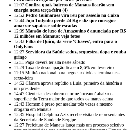
11:07
Confira quais bairros de Manaus ficarão sem
energia nesta terça-feira (4)
12:52
Pedro Guimarães vira réu por assédio na Caixa
12:44
Jojo Todynho perde 24 Kg e diz que consegue
amarrar sapatos e subir escadas
12:39
Mansão de luxo de Amazonino é anunciada por R$
12 milhões em Manaus; veja fotos
12:33
Filha de Quico, da série ‘Chaves’, entra para o
OnlyFans
12:27
Servidora da Saúde seduz, sequestra, dopa e rouba
gringo
12:11
Papa deverá ter alta neste sábado
11:29
Taxa de desocupação fica em 8,6% em fevereiro
11:15
Mutirão nacional para negociar dívidas termina nesta
sexta-feira
14:52
Câmara aprova repúdio a Lula, primeiro da história a
um presidente
14:47
Cientistas descobrem enorme ‘oceano’ abaixo da
superfície da Terra maior do que todos os mares acima
12:43
Homem é preso por assaltar três vezes a mesmo
drogaria em Manaus
12:35
Hospital Delphina Aziz recebe visita de representantes
da Secretaria de Saúde de Sergipe
12:27
Prefeitura de Manaus lança mais um processo seletivo