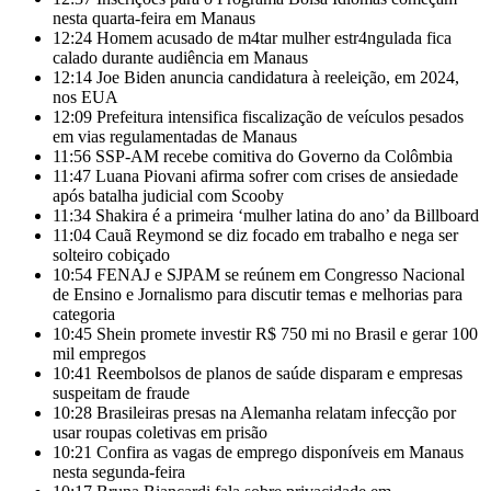
nesta quarta-feira em Manaus
12:24
Homem acusado de m4tar mulher estr4ngulada fica
calado durante audiência em Manaus
12:14
Joe Biden anuncia candidatura à reeleição, em 2024,
nos EUA
12:09
Prefeitura intensifica fiscalização de veículos pesados
em vias regulamentadas de Manaus
11:56
SSP-AM recebe comitiva do Governo da Colômbia
11:47
Luana Piovani afirma sofrer com crises de ansiedade
após batalha judicial com Scooby
11:34
Shakira é a primeira ‘mulher latina do ano’ da Billboard
11:04
Cauã Reymond se diz focado em trabalho e nega ser
solteiro cobiçado
10:54
FENAJ e SJPAM se reúnem em Congresso Nacional
de Ensino e Jornalismo para discutir temas e melhorias para
categoria
10:45
Shein promete investir R$ 750 mi no Brasil e gerar 100
mil empregos
10:41
Reembolsos de planos de saúde disparam e empresas
suspeitam de fraude
10:28
Brasileiras presas na Alemanha relatam infecção por
usar roupas coletivas em prisão
10:21
Confira as vagas de emprego disponíveis em Manaus
nesta segunda-feira