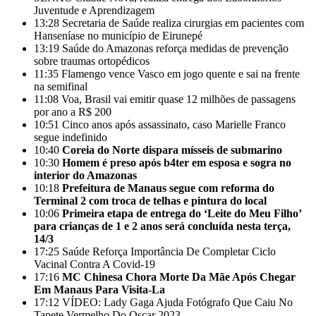
Juventude e Aprendizagem
13:28
Secretaria de Saúde realiza cirurgias em pacientes com
Hanseníase no município de Eirunepé
13:19
Saúde do Amazonas reforça medidas de prevenção
sobre traumas ortopédicos
11:35
Flamengo vence Vasco em jogo quente e sai na frente
na semifinal
11:08
Voa, Brasil vai emitir quase 12 milhões de passagens
por ano a R$ 200
10:51
Cinco anos após assassinato, caso Marielle Franco
segue indefinido
10:40
Coreia do Norte dispara mísseis de submarino
10:30
Homem é preso após b4ter em esposa e sogra no
interior do Amazonas
10:18
Prefeitura de Manaus segue com reforma do
Terminal 2 com troca de telhas e pintura do local
10:06
Primeira etapa de entrega do ‘Leite do Meu Filho’
para crianças de 1 e 2 anos será concluída nesta terça,
14/3
17:25
Saúde Reforça Importância De Completar Ciclo
Vacinal Contra A Covid-19
17:16
MC Chinesa Chora Morte Da Mãe Após Chegar
Em Manaus Para Visita-La
17:12
VÍDEO: Lady Gaga Ajuda Fotógrafo Que Caiu No
Tapete Vermelho Do Oscar 2023