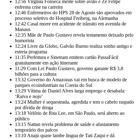
12:56
Virginia Fonseca mente sobre avião e Zé Felipe
enfrenta crise na carreira
12:46
Enfermeiros do HPS 28 de Agosto são aprovados em
processo seletivo do Hospital Freiberg, na Alemanha
12:42
Casal morre em acidente de trânsito em avenida de
Manaus
12:35
Mãe de Paulo Gustavo revela testamento deixado pelo
humorista
12:24
Livre da Globo, Galvão Bueno realiza sonho antigo e
estreia programa
11:35
Prefeitura e Sinetram emitem cartão PassaFácil
gratuitamente em ação itinerante
11:29
Com Lei Paulo Gustavo, governo garante R$ 3,8
bilhões para a cultura
13:32
Governo do Amazonas vai em busca de modelo de
parques ecoindustriais na Coreia do Sul
13:29
Vítima de Daniel Alves larga emprego e desabafa:
‘Raiva e nojo’
13:24
Mulher é sequestrada, agredida e tem o cabelo raspado
por dívida de droga
13:18
Velório de Rita Lee, em São Paulo, será aberto ao
público
13:15
Nattan revela problema de saúde e afastamento
temporário dos palcos
13:10
Anaju quase lambe lingua de Tati Zaqui e dá