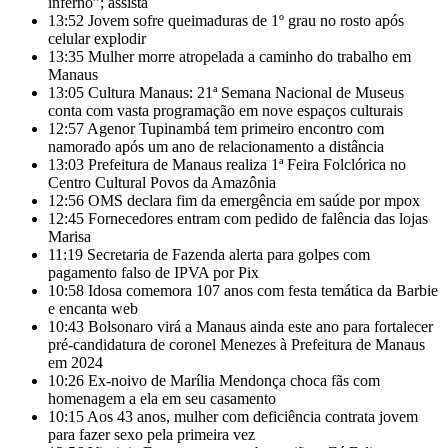
inferno”; assista
13:52
Jovem sofre queimaduras de 1º grau no rosto após
celular explodir
13:35
Mulher morre atropelada a caminho do trabalho em
Manaus
13:05
Cultura Manaus: 21ª Semana Nacional de Museus
conta com vasta programação em nove espaços culturais
12:57
Agenor Tupinambá tem primeiro encontro com
namorado após um ano de relacionamento a distância
13:03
Prefeitura de Manaus realiza 1ª Feira Folclórica no
Centro Cultural Povos da Amazônia
12:56
OMS declara fim da emergência em saúde por mpox
12:45
Fornecedores entram com pedido de falência das lojas
Marisa
11:19
Secretaria de Fazenda alerta para golpes com
pagamento falso de IPVA por Pix
10:58
Idosa comemora 107 anos com festa temática da Barbie
e encanta web
10:43
Bolsonaro virá a Manaus ainda este ano para fortalecer
pré-candidatura de coronel Menezes à Prefeitura de Manaus
em 2024
10:26
Ex-noivo de Marília Mendonça choca fãs com
homenagem a ela em seu casamento
10:15
Aos 43 anos, mulher com deficiência contrata jovem
para fazer sexo pela primeira vez