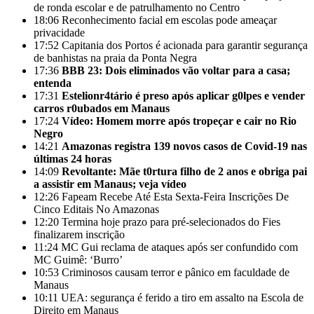
de ronda escolar e de patrulhamento no Centro
18:06
Reconhecimento facial em escolas pode ameaçar
privacidade
17:52
Capitania dos Portos é acionada para garantir segurança
de banhistas na praia da Ponta Negra
17:36
BBB 23: Dois eliminados vão voltar para a casa;
entenda
17:31
Estelionr4tário é preso após aplicar g0lpes e vender
carros r0ubados em Manaus
17:24
Vídeo: Homem morre após tropeçar e cair no Rio
Negro
14:21
Amazonas registra 139 novos casos de Covid-19 nas
últimas 24 horas
14:09
Revoltante: Mãe t0rtura filho de 2 anos e obriga pai
a assistir em Manaus; veja vídeo
12:26
Fapeam Recebe Até Esta Sexta-Feira Inscrições De
Cinco Editais No Amazonas
12:20
Termina hoje prazo para pré-selecionados do Fies
finalizarem inscrição
11:24
MC Gui reclama de ataques após ser confundido com
MC Guimê: ‘Burro’
10:53
Criminosos causam terror e pânico em faculdade de
Manaus
10:11
UEA: segurança é ferido a tiro em assalto na Escola de
Direito em Manaus