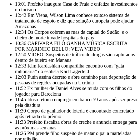
13:01
Prefeito inaugura Casa de Praia e enfatiza investimentos
no turismo
12:42
Em Viena, Wilson Lima conhece exitoso sistema de
tratamento de esgoto e diz que solução europeia pode ajudar
Amazonas
12:34
Os Corpos cobrem as ruas da capital do Sudão, e o
cheiro de morte invade hospitais do país
10:36
CAPIVARA FILÓ GANHA MÚSICA ESCRITA
POR MARINHO BELLO; VEJA VÍDEO
12:50
VÍDEO: Suspeitos de tráfico de drogas são capturados
dentro de bueiro em Manaus
12:33
Kim Kardashian compartilha encontro com “gata
milionária” do estilista Karl Lagerfeld
12:03
Putin assina decreto e abre caminho para deportação de
pessoas de regiões ocupadas na Ucrânia
11:52
Ex-mulher de Daniel Alves se muda com os filhos do
jogador para Barcelona
11:45
Idoso retoma emprego em banco 59 anos após ser preso
pela ditadura
11:39
Corpo de ganhador de loteria é encontrado concretado
após retirada do prêmio
11:33
Prefeito fiscaliza obras de creche e anuncia entrega para
as próximas semanas
11:26
PM prende filho suspeito de matar o pai a marteladas
por religião