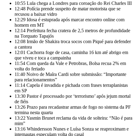
10:55
Lula chega a Londres para coroação do Rei Charles III
12:48
Polícia prende suspeito de matar motorista que se
recusou a baixar vidro
12:29
Idosa é estuprada após marcar encontro online com
homem em MT
12:14
Prefeitura fecha cratera de 2,5 metros de profundidade
na Torquato Tapajós
12:08
Irmão de Shakira troca socos com Piqué para defender
a cantora
12:01
Cachorra foge de casa, caminha 16 km até abrigo em
que viveu e toca a campainha
11:54
Com queda da Vale e Petrobras, Bolsa recua 2% em
volta do feriado
11:40
Noivo de Maíra Cardi sobre submissão: “Importante
para relacionamentos”
11:14
Capela é invadida e pichada com frases terraplanistas
em SP
13:30
Pastor é processado por ‘terrorismo’ após jejum mortal
de fiéis
13:26
Prazo para recadastrar armas de fogo no sistema da PF
termina nesta quarta
13:22
Yasmin Brunet reclama da vida de solteira: “Não é para
mim”
13:16
Whindersson Nunes e Luísa Sonza se reaproximam e
internautas especulam volta do casal