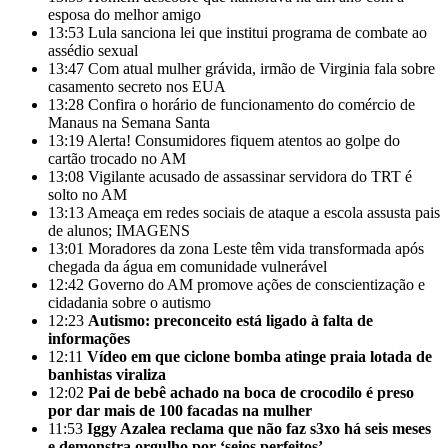
esposa do melhor amigo
13:53
Lula sanciona lei que institui programa de combate ao
assédio sexual
13:47
Com atual mulher grávida, irmão de Virginia fala sobre
casamento secreto nos EUA
13:28
Confira o horário de funcionamento do comércio de
Manaus na Semana Santa
13:19
Alerta! Consumidores fiquem atentos ao golpe do
cartão trocado no AM
13:08
Vigilante acusado de assassinar servidora do TRT é
solto no AM
13:13
Ameaça em redes sociais de ataque a escola assusta pais
de alunos; IMAGENS
13:01
Moradores da zona Leste têm vida transformada após
chegada da água em comunidade vulnerável
12:42
Governo do AM promove ações de conscientização e
cidadania sobre o autismo
12:23
Autismo: preconceito está ligado à falta de
informações
12:11
Vídeo em que ciclone bomba atinge praia lotada de
banhistas viraliza
12:02
Pai de bebê achado na boca de crocodilo é preso
por dar mais de 100 facadas na mulher
11:53
Iggy Azalea reclama que não faz s3xo há seis meses
e demonstra orgulho por ‘seios perfeitos’