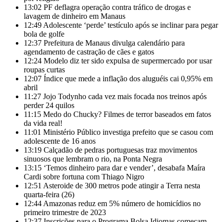
13:02
PF deflagra operação contra tráfico de drogas e
lavagem de dinheiro em Manaus
12:49
Adolescente ‘perde’ testículo após se inclinar para pegar
bola de golfe
12:37
Prefeitura de Manaus divulga calendário para
agendamento de castração de cães e gatos
12:24
Modelo diz ter sido expulsa de supermercado por usar
roupas curtas
12:07
Índice que mede a inflação dos aluguéis cai 0,95% em
abril
11:27
Jojo Todynho cada vez mais focada nos treinos após
perder 24 quilos
11:15
Medo do Chucky? Filmes de terror baseados em fatos
da vida real!
11:01
Ministério Público investiga prefeito que se casou com
adolescente de 16 anos
13:19
Calçadão de pedras portuguesas traz movimentos
sinuosos que lembram o rio, na Ponta Negra
13:15
‘Temos dinheiro para dar e vender’, desabafa Maíra
Cardi sobre fortuna com Thiago Nigro
12:51
Asteroide de 300 metros pode atingir a Terra nesta
quarta-feira (26)
12:44
Amazonas reduz em 5% número de homicídios no
primeiro trimestre de 2023
12:37
Inscrições para o Programa Bolsa Idiomas começam