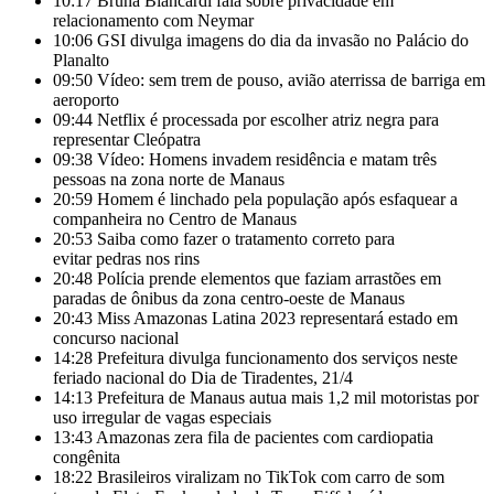
10:17
Bruna Biancardi fala sobre privacidade em
relacionamento com Neymar
10:06
GSI divulga imagens do dia da invasão no Palácio do
Planalto
09:50
Vídeo: sem trem de pouso, avião aterrissa de barriga em
aeroporto
09:44
Netflix é processada por escolher atriz negra para
representar Cleópatra
09:38
Vídeo: Homens invadem residência e matam três
pessoas na zona norte de Manaus
20:59
Homem é linchado pela população após esfaquear a
companheira no Centro de Manaus
20:53
Saiba como fazer o tratamento correto para
evitar pedras nos rins
20:48
Polícia prende elementos que faziam arrastões em
paradas de ônibus da zona centro-oeste de Manaus
20:43
Miss Amazonas Latina 2023 representará estado em
concurso nacional
14:28
Prefeitura divulga funcionamento dos serviços neste
feriado nacional do Dia de Tiradentes, 21/4
14:13
Prefeitura de Manaus autua mais 1,2 mil motoristas por
uso irregular de vagas especiais
13:43
Amazonas zera fila de pacientes com cardiopatia
congênita
18:22
Brasileiros viralizam no TikTok com carro de som