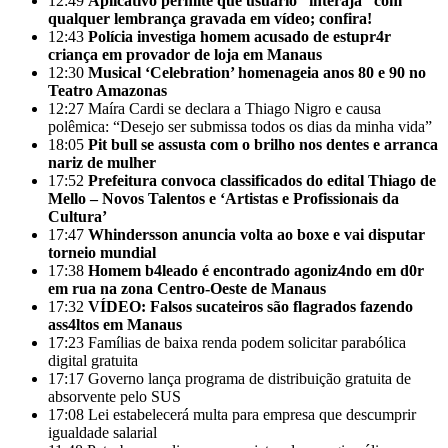
12:49
Aplicativo permite que usuário “interaja” com
qualquer lembrança gravada em vídeo; confira!
12:43
Polícia investiga homem acusado de estupr4r
criança em provador de loja em Manaus
12:30
Musical ‘Celebration’ homenageia anos 80 e 90 no
Teatro Amazonas
12:27
Maíra Cardi se declara a Thiago Nigro e causa
polêmica: “Desejo ser submissa todos os dias da minha vida”
18:05
Pit bull se assusta com o brilho nos dentes e arranca
nariz de mulher
17:52
Prefeitura convoca classificados do edital Thiago de
Mello – Novos Talentos e ‘Artistas e Profissionais da
Cultura’
17:47
Whindersson anuncia volta ao boxe e vai disputar
torneio mundial
17:38
Homem b4leado é encontrado agoniz4ndo em d0r
em rua na zona Centro-Oeste de Manaus
17:32
VÍDEO: Falsos sucateiros são flagrados fazendo
ass4ltos em Manaus
17:23
Famílias de baixa renda podem solicitar parabólica
digital gratuita
17:17
Governo lança programa de distribuição gratuita de
absorvente pelo SUS
17:08
Lei estabelecerá multa para empresa que descumprir
igualdade salarial