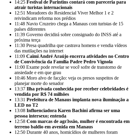
14:25
Festival de Parintins contará com pareceria para
atrair turistas internacionais
12:51
Moradores do Residencial Viver Melhor 1 e 2
reivindicam reforma nos prédios
11:48
Navio Cruzeiro chega a Manaus com turistas de 15
países diferentes
11:39
Governo decidirá sobre consignado do INSS até a
próxima terça
11:30
Presa quadrilha que castrava homens e vendia vídeos
das mutilações na internet
11:09
Caimi André Araújo encerra atividades no Centro
de Convivência da Família Padre Pedro Vignola
11:00
Exame pode revelar se você sofre de transtorno de
ansiedade e em que grau
10:46
Moro alvo de facção: veja os presos suspeitos de
planejar morte do senador
13:37
Ilha privada conhecida por receber celebridades é
vendida por R$ 74 milhões
13:31
Prefeitura de Manaus implanta nova iluminação a
LED no T2
13:08
Influenciadora Karen Bachini afirma ser uma
pessoa intersexo; entenda
12:58
Com marcas de agr3ssão, mulher é encontrada em
terreno baldio em avenida em Manaus
12:50
Durante 40 anos, homicídios de mulheres foram