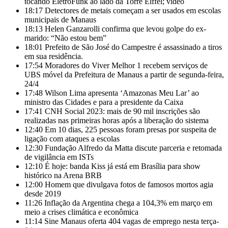
tocando EletroFunk ao lado da Torre Eiffel; vídeo
18:17
Detectores de metais começam a ser usados em escolas
municipais de Manaus
18:13
Helen Ganzarolli confirma que levou golpe do ex-
marido: “Não estou bem”
18:01
Prefeito de São José do Campestre é assassinado a tiros
em sua residência.
17:54
Moradores do Viver Melhor 1 recebem serviços de
UBS móvel da Prefeitura de Manaus a partir de segunda-feira,
24/4
17:48
Wilson Lima apresenta ‘Amazonas Meu Lar’ ao
ministro das Cidades e para a presidente da Caixa
17:41
CNH Social 2023: mais de 90 mil inscrições são
realizadas nas primeiras horas após a liberação do sistema
12:40
Em 10 dias, 225 pessoas foram presas por suspeita de
ligação com ataques a escolas
12:30
Fundação Alfredo da Matta discute parceria e retomada
de vigilância em ISTs
12:10
É hoje: banda Kiss já está em Brasília para show
histórico na Arena BRB
12:00
Homem que divulgava fotos de famosos mortos agia
desde 2019
11:26
Inflação da Argentina chega a 104,3% em março em
meio a crises climática e econômica
11:14
Sine Manaus oferta 404 vagas de emprego nesta terça-