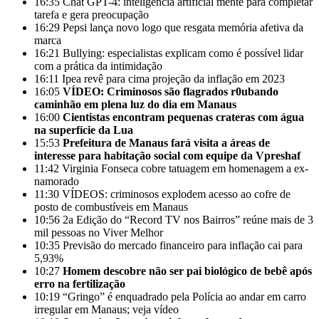
16:35
Chat GPT-4: inteligência artificial mente para completar
tarefa e gera preocupação
16:29
Pepsi lança novo logo que resgata memória afetiva da
marca
16:21
Bullying: especialistas explicam como é possível lidar
com a prática da intimidação
16:11
Ipea revê para cima projeção da inflação em 2023
16:05
VÍDEO: Criminosos são flagrados r0ubando
caminhão em plena luz do dia em Manaus
16:00
Cientistas encontram pequenas crateras com água
na superfície da Lua
15:53
Prefeitura de Manaus fará visita a áreas de
interesse para habitação social com equipe da Vpreshaf
11:42
Virginia Fonseca cobre tatuagem em homenagem a ex-
namorado
11:30
VÍDEOS: criminosos explodem acesso ao cofre de
posto de combustíveis em Manaus
10:56
2a Edição do “Record TV nos Bairros” reúne mais de 3
mil pessoas no Viver Melhor
10:35
Previsão do mercado financeiro para inflação cai para
5,93%
10:27
Homem descobre não ser pai biológico de bebê após
erro na fertilização
10:19
“Gringo” é enquadrado pela Polícia ao andar em carro
irregular em Manaus; veja vídeo