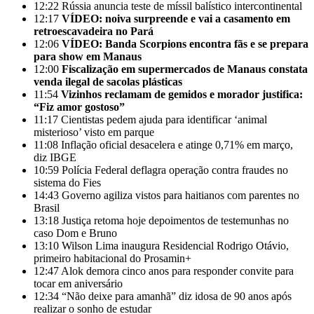
12:22
Rússia anuncia teste de míssil balístico intercontinental
12:17
VÍDEO: noiva surpreende e vai a casamento em
retroescavadeira no Pará
12:06
VÍDEO: Banda Scorpions encontra fãs e se prepara
para show em Manaus
12:00
Fiscalização em supermercados de Manaus constata
venda ilegal de sacolas plásticas
11:54
Vizinhos reclamam de gemidos e morador justifica:
“Fiz amor gostoso”
11:17
Cientistas pedem ajuda para identificar ‘animal
misterioso’ visto em parque
11:08
Inflação oficial desacelera e atinge 0,71% em março,
diz IBGE
10:59
Polícia Federal deflagra operação contra fraudes no
sistema do Fies
14:43
Governo agiliza vistos para haitianos com parentes no
Brasil
13:18
Justiça retoma hoje depoimentos de testemunhas no
caso Dom e Bruno
13:10
Wilson Lima inaugura Residencial Rodrigo Otávio,
primeiro habitacional do Prosamin+
12:47
Alok demora cinco anos para responder convite para
tocar em aniversário
12:34
“Não deixe para amanhã” diz idosa de 90 anos após
realizar o sonho de estudar