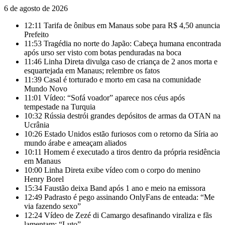
6 de agosto de 2026
12:11
Tarifa de ônibus em Manaus sobe para R$ 4,50 anuncia
Prefeito
11:53
Tragédia no norte do Japão: Cabeça humana encontrada
após urso ser visto com botas penduradas na boca
11:46
Linha Direta divulga caso de criança de 2 anos morta e
esquartejada em Manaus; relembre os fatos
11:39
Casal é torturado e morto em casa na comunidade
Mundo Novo
11:01
Vídeo: “Sofá voador” aparece nos céus após
tempestade na Turquia
10:32
Rússia destrói grandes depósitos de armas da OTAN na
Ucrânia
10:26
Estado Unidos estão furiosos com o retorno da Síria ao
mundo árabe e ameaçam aliados
10:11
Homem é executado a tiros dentro da própria residência
em Manaus
10:00
Linha Direta exibe vídeo com o corpo do menino
Henry Borel
15:34
Faustão deixa Band após 1 ano e meio na emissora
12:49
Padrasto é pego assinando OnlyFans de enteada: “Me
via fazendo sexo”
12:24
Vídeo de Zezé di Camargo desafinando viraliza e fãs
lamentam: “Luto”