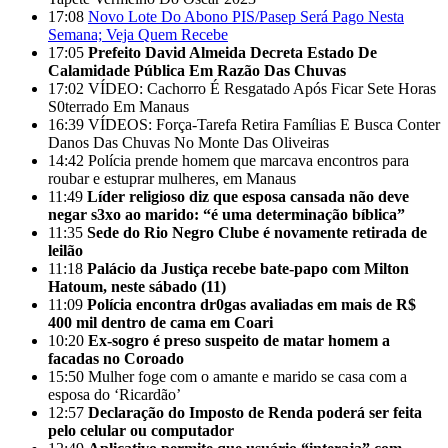
17:08
Novo Lote Do Abono PIS/Pasep Será Pago Nesta
Semana; Veja Quem Recebe
17:05
Prefeito David Almeida Decreta Estado De
Calamidade Pública Em Razão Das Chuvas
17:02
VÍDEO: Cachorro É Resgatado Após Ficar Sete Horas
S0terrado Em Manaus
16:39
VÍDEOS: Força-Tarefa Retira Famílias E Busca Conter
Danos Das Chuvas No Monte Das Oliveiras
14:42
Polícia prende homem que marcava encontros para
roubar e estuprar mulheres, em Manaus
11:49
Líder religioso diz que esposa cansada não deve
negar s3xo ao marido: “é uma determinação bíblica”
11:35
Sede do Rio Negro Clube é novamente retirada de
leilão
11:18
Palácio da Justiça recebe bate-papo com Milton
Hatoum, neste sábado (11)
11:09
Polícia encontra dr0gas avaliadas em mais de R$
400 mil dentro de cama em Coari
10:20
Ex-sogro é preso suspeito de matar homem a
facadas no Coroado
15:50
Mulher foge com o amante e marido se casa com a
esposa do ‘Ricardão’
12:57
Declaração do Imposto de Renda poderá ser feita
pelo celular ou computador