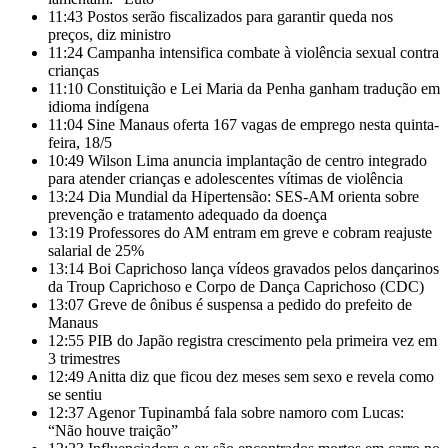
11:43
Postos serão fiscalizados para garantir queda nos
preços, diz ministro
11:24
Campanha intensifica combate à violência sexual contra
crianças
11:10
Constituição e Lei Maria da Penha ganham tradução em
idioma indígena
11:04
Sine Manaus oferta 167 vagas de emprego nesta quinta-
feira, 18/5
10:49
Wilson Lima anuncia implantação de centro integrado
para atender crianças e adolescentes vítimas de violência
13:24
Dia Mundial da Hipertensão: SES-AM orienta sobre
prevenção e tratamento adequado da doença
13:19
Professores do AM entram em greve e cobram reajuste
salarial de 25%
13:14
Boi Caprichoso lança vídeos gravados pelos dançarinos
da Troup Caprichoso e Corpo de Dança Caprichoso (CDC)
13:07
Greve de ônibus é suspensa a pedido do prefeito de
Manaus
12:55
PIB do Japão registra crescimento pela primeira vez em
3 trimestres
12:49
Anitta diz que ficou dez meses sem sexo e revela como
se sentiu
12:37
Agenor Tupinambá fala sobre namoro com Lucas:
“Não houve traição”