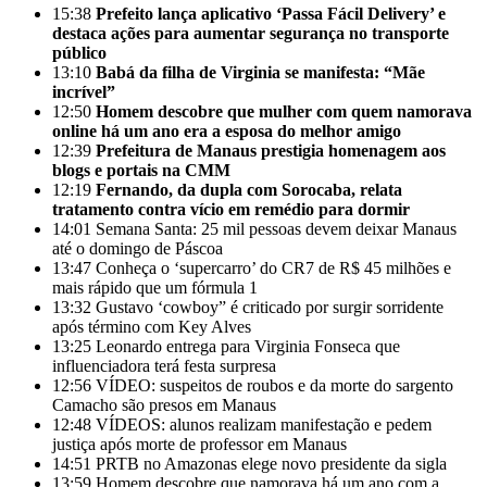
15:38
Prefeito lança aplicativo ‘Passa Fácil Delivery’ e
destaca ações para aumentar segurança no transporte
público
13:10
Babá da filha de Virginia se manifesta: “Mãe
incrível”
12:50
Homem descobre que mulher com quem namorava
online há um ano era a esposa do melhor amigo
12:39
Prefeitura de Manaus prestigia homenagem aos
blogs e portais na CMM
12:19
Fernando, da dupla com Sorocaba, relata
tratamento contra vício em remédio para dormir
14:01
Semana Santa: 25 mil pessoas devem deixar Manaus
até o domingo de Páscoa
13:47
Conheça o ‘supercarro’ do CR7 de R$ 45 milhões e
mais rápido que um fórmula 1
13:32
Gustavo ‘cowboy” é criticado por surgir sorridente
após término com Key Alves
13:25
Leonardo entrega para Virginia Fonseca que
influenciadora terá festa surpresa
12:56
VÍDEO: suspeitos de roubos e da morte do sargento
Camacho são presos em Manaus
12:48
VÍDEOS: alunos realizam manifestação e pedem
justiça após morte de professor em Manaus
14:51
PRTB no Amazonas elege novo presidente da sigla
13:59
Homem descobre que namorava há um ano com a