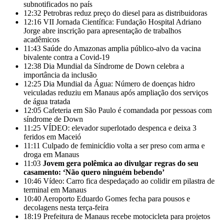
subnotificados no país
12:32
Petrobras reduz preço do diesel para as distribuidoras
12:16
VII Jornada Científica: Fundação Hospital Adriano
Jorge abre inscrição para apresentação de trabalhos
acadêmicos
11:43
Saúde do Amazonas amplia público-alvo da vacina
bivalente contra a Covid-19
12:38
Dia Mundial da Síndrome de Down celebra a
importância da inclusão
12:25
Dia Mundial da Água: Número de doenças hidro
veiculadas reduziu em Manaus após ampliação dos serviços
de água tratada
12:05
Cafeteria em São Paulo é comandada por pessoas com
síndrome de Down
11:25
VÍDEO: elevador superlotado despenca e deixa 3
feridos em Maceió
11:11
Culpado de feminicídio volta a ser preso com arma e
droga em Manaus
11:03
Jovem gera polêmica ao divulgar regras do seu
casamento: ‘Não quero ninguém bebendo’
10:46
Vídeo: Carro fica despedaçado ao colidir em pilastra de
terminal em Manaus
10:40
Aeroporto Eduardo Gomes fecha para pousos e
decolagens nesta terça-feira
18:19
Prefeitura de Manaus recebe motocicleta para projetos