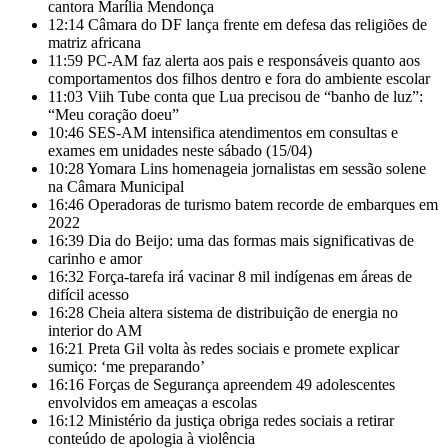
cantora Marília Mendonça
12:14
Câmara do DF lança frente em defesa das religiões de
matriz africana
11:59
PC-AM faz alerta aos pais e responsáveis quanto aos
comportamentos dos filhos dentro e fora do ambiente escolar
11:03
Viih Tube conta que Lua precisou de “banho de luz”:
“Meu coração doeu”
10:46
SES-AM intensifica atendimentos em consultas e
exames em unidades neste sábado (15/04)
10:28
Yomara Lins homenageia jornalistas em sessão solene
na Câmara Municipal
16:46
Operadoras de turismo batem recorde de embarques em
2022
16:39
Dia do Beijo: uma das formas mais significativas de
carinho e amor
16:32
Força-tarefa irá vacinar 8 mil indígenas em áreas de
difícil acesso
16:28
Cheia altera sistema de distribuição de energia no
interior do AM
16:21
Preta Gil volta às redes sociais e promete explicar
sumiço: ‘me preparando’
16:16
Forças de Segurança apreendem 49 adolescentes
envolvidos em ameaças a escolas
16:12
Ministério da justiça obriga redes sociais a retirar
conteúdo de apologia à violência