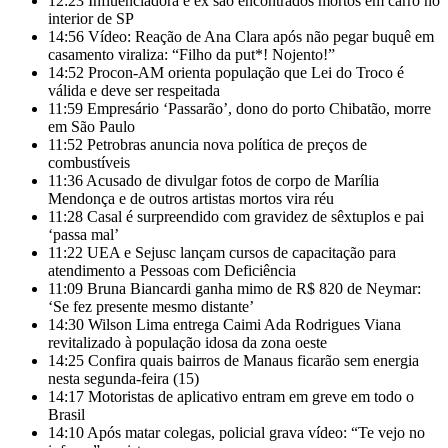
12:23
Influenciadora e ex são encontrados mortos em carro no
interior de SP
14:56
Vídeo: Reação de Ana Clara após não pegar buquê em
casamento viraliza: “Filho da put*! Nojento!”
14:52
Procon-AM orienta população que Lei do Troco é
válida e deve ser respeitada
11:59
Empresário ‘Passarão’, dono do porto Chibatão, morre
em São Paulo
11:52
Petrobras anuncia nova política de preços de
combustíveis
11:36
Acusado de divulgar fotos de corpo de Marília
Mendonça e de outros artistas mortos vira réu
11:28
Casal é surpreendido com gravidez de sêxtuplos e pai
‘passa mal’
11:22
UEA e Sejusc lançam cursos de capacitação para
atendimento a Pessoas com Deficiência
11:09
Bruna Biancardi ganha mimo de R$ 820 de Neymar:
‘Se fez presente mesmo distante’
14:30
Wilson Lima entrega Caimi Ada Rodrigues Viana
revitalizado à população idosa da zona oeste
14:25
Confira quais bairros de Manaus ficarão sem energia
nesta segunda-feira (15)
14:17
Motoristas de aplicativo entram em greve em todo o
Brasil
14:10
Após matar colegas, policial grava vídeo: “Te vejo no