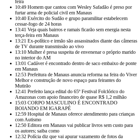
feira
10:49
Homem que cantou com Wesley Safadão é preso por
furtar arma de policial civil em Manaus
10:40
Exército do Sudão e grupo paramilitar estabelecem
cessar-fogo de 24 horas
13:41
Veja quais bairros e ramais ficarão sem energia nesta
terça-feira em Manaus
13:21
Ex-político e irmão são assassinados diante das câmeras
de TV durante transmissão ao vivo
13:10
Mulher é presa suspeita de envenenar o próprio marido
no interior do AM
13:01
Cadáver é encontrado dentro de saco embaixo de ponte
em Manaus
12:53
Prefeitura de Manaus anuncia reforma na feira do Viver
Melhor e construção de novo espaço para feirantes do
Mutirão
12:41
Prefeito lança edital do 65º Festival Folclórico do
Amazonas com apoio financeiro de quase R$ 1,2 milhão
15:03
CORPO MASCULINO É ENCONTRADO
BOIANDO EM IGARAPÉ
12:59
Hospital de Manaus oferece atendimento para crianças
com Autismo
12:50
Editora em Manaus vai publicar livros sem custo para
os autores; saiba como
12:32
Polícia diz que vai apurar vazamento de fotos da