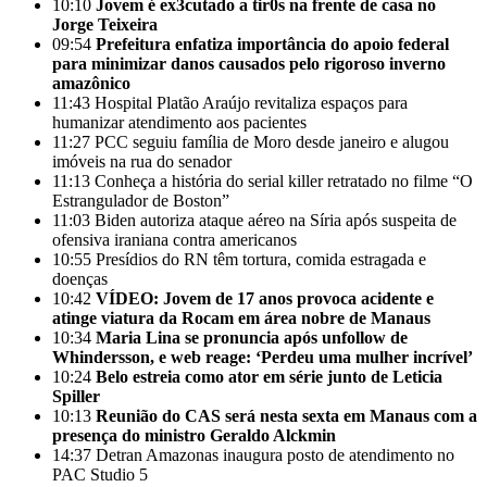
10:10
Jovem é ex3cutado a tir0s na frente de casa no
Jorge Teixeira
09:54
Prefeitura enfatiza importância do apoio federal
para minimizar danos causados pelo rigoroso inverno
amazônico
11:43
Hospital Platão Araújo revitaliza espaços para
humanizar atendimento aos pacientes
11:27
PCC seguiu família de Moro desde janeiro e alugou
imóveis na rua do senador
11:13
Conheça a história do serial killer retratado no filme “O
Estrangulador de Boston”
11:03
Biden autoriza ataque aéreo na Síria após suspeita de
ofensiva iraniana contra americanos
10:55
Presídios do RN têm tortura, comida estragada e
doenças
10:42
VÍDEO: Jovem de 17 anos provoca acidente e
atinge viatura da Rocam em área nobre de Manaus
10:34
Maria Lina se pronuncia após unfollow de
Whindersson, e web reage: ‘Perdeu uma mulher incrível’
10:24
Belo estreia como ator em série junto de Leticia
Spiller
10:13
Reunião do CAS será nesta sexta em Manaus com a
presença do ministro Geraldo Alckmin
14:37
Detran Amazonas inaugura posto de atendimento no
PAC Studio 5