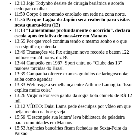
12:13
Jojo Todynho desiste de cirurgia bariátrica e acorda
cedo para malhar
11:50
Corpo é encontrado enrolado em rede na zona norte.
11:36
Parque Lagoa do Japiim será reaberto para visitas
nesta quarta-feira (12)
11:13
“Lamentamos profundamente o ocorrido”, declara
escola após tentativa de mass4cre em Manaus
13:55
Por que você continua tendo o mesmo sonho e o que
isso significa; entenda
13:49
Transações via Pix atingem novo recorde e batem 122
milhões em 24 horas, diz BC
13:44
Campeão em 1987, Sport entra no “Clube das 13”
maiores torcidas do Brasil
13:39
Campanha oferece exames gratuitos de laringoscopia;
saiba como agendar
13:33
Web reage a semelhança entre Arthur e Lamoglia: ‘Isso
explica muita coisa’
13:26
Virginia Fonseca ganha da sogra bota-chinelo de R$ 12
mil
13:12
VÍDEO: Dalai Lama pede desculpas por vídeo em que
beija menino na boca; veja
15:59
‘Descongele sua leitura’ leva biblioteca de geladeira
para comunidades em Manaus
15:53
Agências bancárias ficam fechadas na Sexta-Feira da
Paixão