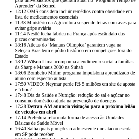
para universitários que queiram atuar no ‘Programa Tempo de
Aprender’ da Semed
12:12
OMS considera incluir remédios contra obesidade em
lista de medicamentos essenciais
11:38
Ministério da Agricultura suspende feiras com aves para
evitar gripe aviária
11:14
Nestlé fecha fábrica na França após escândalo das
pizzas contaminadas
18:16
Atletas do ‘Manaus Olímpica’ garantem vaga na
Seleção Brasileira e pódio histórico em competições fora do
Estado
18:12
Wilson Lima acompanha atendimento social a famílias
da Sharp e Manaus 2000 na Suhab
18:06
Bombeiro Mirim: programa impulsiona aprendizado de
aluno com espectro autista
17:59
VÍDEO: Neymar perde R$ 5 milhões em site de aposta
e ‘chora’
17:48
Dia da Saúde e Nutrição: redução do sal e açúcar no
consumo doméstico ajuda na prevenção de doenças
17:28
Detran-AM anuncia visitação para o próximo leilão
de veículos em abril
17:14
Prefeitura reformula forma de acesso às Unidades
Básicas de Saúde Móvel
16:40
Saiba quais punições o adolescente que atacou escola
em SP pode receber