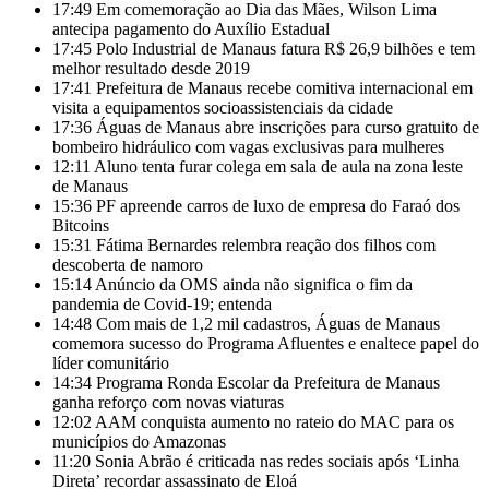
17:49
Em comemoração ao Dia das Mães, Wilson Lima
antecipa pagamento do Auxílio Estadual
17:45
Polo Industrial de Manaus fatura R$ 26,9 bilhões e tem
melhor resultado desde 2019
17:41
Prefeitura de Manaus recebe comitiva internacional em
visita a equipamentos socioassistenciais da cidade
17:36
Águas de Manaus abre inscrições para curso gratuito de
bombeiro hidráulico com vagas exclusivas para mulheres
12:11
Aluno tenta furar colega em sala de aula na zona leste
de Manaus
15:36
PF apreende carros de luxo de empresa do Faraó dos
Bitcoins
15:31
Fátima Bernardes relembra reação dos filhos com
descoberta de namoro
15:14
Anúncio da OMS ainda não significa o fim da
pandemia de Covid-19; entenda
14:48
Com mais de 1,2 mil cadastros, Águas de Manaus
comemora sucesso do Programa Afluentes e enaltece papel do
líder comunitário
14:34
Programa Ronda Escolar da Prefeitura de Manaus
ganha reforço com novas viaturas
12:02
AAM conquista aumento no rateio do MAC para os
municípios do Amazonas
11:20
Sonia Abrão é criticada nas redes sociais após ‘Linha
Direta’ recordar assassinato de Eloá