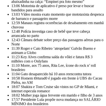
abaixadinha na calça: “Empinei pra foto mesmo”
13:06
Motorista de aplicativo é preso por levar e buscar
bandidos para assalto
13:03
Vídeo mostra exato momento que mototaxista despenca
de barranco e passageiro morre
12:59
Manaus registra ocorrências de desabamento em manhã
chuvosa
12:48
Polícia investiga caso de bebê que teve cabeça
arrancada no parto
12:43
Câmara debate sobre preço das passagens aéreas para o
Norte
11:39
Roger e Caio Ribeiro ‘atropelam’ Galvão Bueno e
animam a Globo
11:23
Key Alves confirma saída do vôlei e fatura R$ 3
milhões com o Onlyfans
11:10
Morre, aos 75 anos, Rita Lee, ícone do rock n’ roll
brasileiro
11:04
Gato desaparecido há 10 anos reencontra tutora
10:58
Homem t0rturad0 é jogado em frente à UBS do Cacau
Pirêra, no AM
18:07
Shakira e Tom Cruise são vistos no GP de Miami, e
internet especula romance
18:02
Mulher joga água fervente em marido e filho de 3 anos
17:57
Presidente Lula propõe nova mudança no SALÁRIO
MÍNIMO dos brasileiros