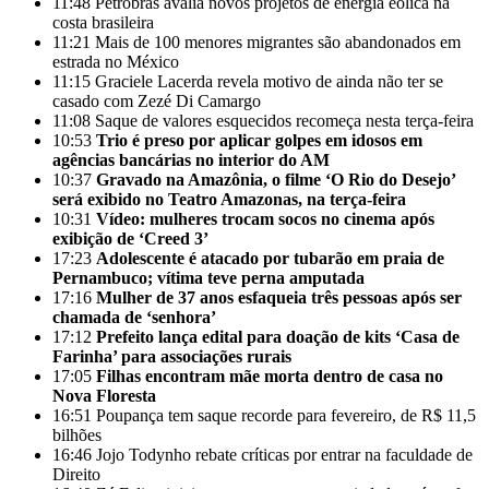
11:48
Petrobras avalia novos projetos de energia eólica na
costa brasileira
11:21
Mais de 100 menores migrantes são abandonados em
estrada no México
11:15
Graciele Lacerda revela motivo de ainda não ter se
casado com Zezé Di Camargo
11:08
Saque de valores esquecidos recomeça nesta terça-feira
10:53
Trio é preso por aplicar golpes em idosos em
agências bancárias no interior do AM
10:37
Gravado na Amazônia, o filme ‘O Rio do Desejo’
será exibido no Teatro Amazonas, na terça-feira
10:31
Vídeo: mulheres trocam socos no cinema após
exibição de ‘Creed 3’
17:23
Adolescente é atacado por tubarão em praia de
Pernambuco; vítima teve perna amputada
17:16
Mulher de 37 anos esfaqueia três pessoas após ser
chamada de ‘senhora’
17:12
Prefeito lança edital para doação de kits ‘Casa de
Farinha’ para associações rurais
17:05
Filhas encontram mãe morta dentro de casa no
Nova Floresta
16:51
Poupança tem saque recorde para fevereiro, de R$ 11,5
bilhões
16:46
Jojo Todynho rebate críticas por entrar na faculdade de
Direito