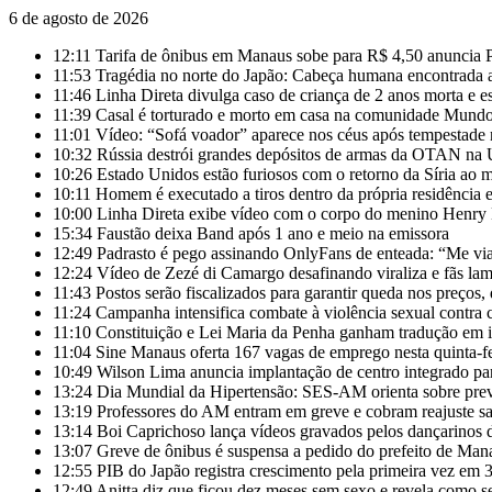
6 de agosto de 2026
12:11
Tarifa de ônibus em Manaus sobe para R$ 4,50 anuncia P
11:53
Tragédia no norte do Japão: Cabeça humana encontrada a
11:46
Linha Direta divulga caso de criança de 2 anos morta e 
11:39
Casal é torturado e morto em casa na comunidade Mun
11:01
Vídeo: “Sofá voador” aparece nos céus após tempestade 
10:32
Rússia destrói grandes depósitos de armas da OTAN na 
10:26
Estado Unidos estão furiosos com o retorno da Síria ao
10:11
Homem é executado a tiros dentro da própria residênci
10:00
Linha Direta exibe vídeo com o corpo do menino Henry
15:34
Faustão deixa Band após 1 ano e meio na emissora
12:49
Padrasto é pego assinando OnlyFans de enteada: “Me vi
12:24
Vídeo de Zezé di Camargo desafinando viraliza e fãs la
11:43
Postos serão fiscalizados para garantir queda nos preços, 
11:24
Campanha intensifica combate à violência sexual contra 
11:10
Constituição e Lei Maria da Penha ganham tradução em 
11:04
Sine Manaus oferta 167 vagas de emprego nesta quinta-fe
10:49
Wilson Lima anuncia implantação de centro integrado para
13:24
Dia Mundial da Hipertensão: SES-AM orienta sobre pre
13:19
Professores do AM entram em greve e cobram reajuste s
13:14
Boi Caprichoso lança vídeos gravados pelos dançarino
13:07
Greve de ônibus é suspensa a pedido do prefeito de Man
12:55
PIB do Japão registra crescimento pela primeira vez em 3
12:49
Anitta diz que ficou dez meses sem sexo e revela como se