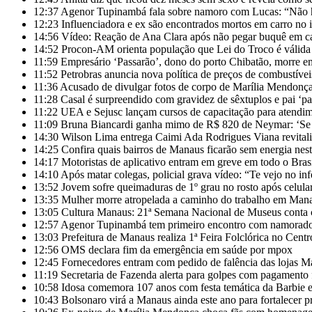
12:37
Agenor Tupinambá fala sobre namoro com Lucas: “Não h
12:23
Influenciadora e ex são encontrados mortos em carro no i
14:56
Vídeo: Reação de Ana Clara após não pegar buquê em cas
14:52
Procon-AM orienta população que Lei do Troco é válida 
11:59
Empresário ‘Passarão’, dono do porto Chibatão, morre 
11:52
Petrobras anuncia nova política de preços de combustívei
11:36
Acusado de divulgar fotos de corpo de Marília Mendonça e
11:28
Casal é surpreendido com gravidez de sêxtuplos e pai ‘pa
11:22
UEA e Sejusc lançam cursos de capacitação para atendim
11:09
Bruna Biancardi ganha mimo de R$ 820 de Neymar: ‘Se f
14:30
Wilson Lima entrega Caimi Ada Rodrigues Viana revitali
14:25
Confira quais bairros de Manaus ficarão sem energia nest
14:17
Motoristas de aplicativo entram em greve em todo o Bras
14:10
Após matar colegas, policial grava vídeo: “Te vejo no inf
13:52
Jovem sofre queimaduras de 1º grau no rosto após celula
13:35
Mulher morre atropelada a caminho do trabalho em Man
13:05
Cultura Manaus: 21ª Semana Nacional de Museus conta 
12:57
Agenor Tupinambá tem primeiro encontro com namorado 
13:03
Prefeitura de Manaus realiza 1ª Feira Folclórica no Cen
12:56
OMS declara fim da emergência em saúde por mpox
12:45
Fornecedores entram com pedido de falência das lojas M
11:19
Secretaria de Fazenda alerta para golpes com pagamento 
10:58
Idosa comemora 107 anos com festa temática da Barbie 
10:43
Bolsonaro virá a Manaus ainda este ano para fortalecer 