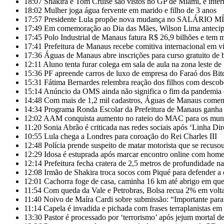
18:07
Shakira e Tom Cruise são vistos no GP de Miami, e inte
18:02
Mulher joga água fervente em marido e filho de 3 anos
17:57
Presidente Lula propõe nova mudança no SALÁRIO MÍ
17:49
Em comemoração ao Dia das Mães, Wilson Lima antecip
17:45
Polo Industrial de Manaus fatura R$ 26,9 bilhões e tem 
17:41
Prefeitura de Manaus recebe comitiva internacional em vi
17:36
Águas de Manaus abre inscrições para curso gratuito de
12:11
Aluno tenta furar colega em sala de aula na zona leste d
15:36
PF apreende carros de luxo de empresa do Faraó dos Bit
15:31
Fátima Bernardes relembra reação dos filhos com descob
15:14
Anúncio da OMS ainda não significa o fim da pandemia 
14:48
Com mais de 1,2 mil cadastros, Águas de Manaus comemo
14:34
Programa Ronda Escolar da Prefeitura de Manaus ganha 
12:02
AAM conquista aumento no rateio do MAC para os mun
11:20
Sonia Abrão é criticada nas redes sociais após ‘Linha Dir
10:55
Lula chega a Londres para coroação do Rei Charles III
12:48
Polícia prende suspeito de matar motorista que se recusou
12:29
Idosa é estuprada após marcar encontro online com h
12:14
Prefeitura fecha cratera de 2,5 metros de profundidade n
12:08
Irmão de Shakira troca socos com Piqué para defender a 
12:01
Cachorra foge de casa, caminha 16 km até abrigo em que
11:54
Com queda da Vale e Petrobras, Bolsa recua 2% em volta
11:40
Noivo de Maíra Cardi sobre submissão: “Importante para
11:14
Capela é invadida e pichada com frases terraplanistas em
13:30
Pastor é processado por ‘terrorismo’ após jejum mortal de 