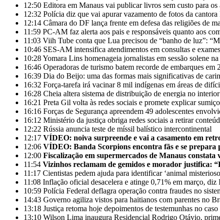
12:50
Editora em Manaus vai publicar livros sem custo para os
12:32
Polícia diz que vai apurar vazamento de fotos da cantor
12:14
Câmara do DF lança frente em defesa das religiões de mat
11:59
PC-AM faz alerta aos pais e responsáveis quanto aos com
11:03
Viih Tube conta que Lua precisou de “banho de luz”: “
10:46
SES-AM intensifica atendimentos em consultas e exames
10:28
Yomara Lins homenageia jornalistas em sessão solene n
16:46
Operadoras de turismo batem recorde de embarques em 
16:39
Dia do Beijo: uma das formas mais significativas de cari
16:32
Força-tarefa irá vacinar 8 mil indígenas em áreas de difíc
16:28
Cheia altera sistema de distribuição de energia no interi
16:21
Preta Gil volta às redes sociais e promete explicar sumiç
16:16
Forças de Segurança apreendem 49 adolescentes envolvi
16:12
Ministério da justiça obriga redes sociais a retirar conteú
12:22
Rússia anuncia teste de míssil balístico intercontinental
12:17
VÍDEO: noiva surpreende e vai a casamento em retr
12:06
VÍDEO: Banda Scorpions encontra fãs e se prepara
12:00
Fiscalização em supermercados de Manaus constata ven
11:54
Vizinhos reclamam de gemidos e morador justifica: “
11:17
Cientistas pedem ajuda para identificar ‘animal misterios
11:08
Inflação oficial desacelera e atinge 0,71% em março, di
10:59
Polícia Federal deflagra operação contra fraudes no siste
14:43
Governo agiliza vistos para haitianos com parentes no Br
13:18
Justiça retoma hoje depoimentos de testemunhas no cas
13:10
Wilson Lima inaugura Residencial Rodrigo Otávio, prime