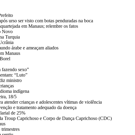
refeito
pós urso ser visto com botas penduradas na boca
esquartejada em Manaus; relembre os fatos
do Novo
na Turquia
Ucrânia
 mundo árabe e ameaçam aliados
a em Manaus
 Borel
a fazendo sexo”
mentam: “Luto”
diz ministro
crianças
idioma indígena
ira, 18/5
 atender crianças e adolescentes vítimas de violência
venção e tratamento adequado da doença
alarial de 25%
s da Troup Caprichoso e Corpo de Dança Caprichoso (CDC)
aus
 trimestres
 sentiu