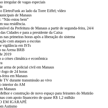
o irregular de vagas especiais
ta
o EletroFunk ao lado da Torre Eiffel; vídeo
municipais de Manaus
o: “Não estou bem”
m sua residência.
vel da Prefeitura de Manaus a partir de segunda-feira, 24/4
as Cidades e para a presidente da Caixa
s nas primeiras horas após a liberação do sistema
gação com ataques a escolas
e vigilância em ISTs
ico na Arena BRB
de 2019
a crises climática e econômica
ra
r arma de policial civil em Manaus
r-fogo de 24 horas
rça-feira em Manaus
 de TV durante transmissão ao vivo
o interior do AM
 em Manaus
Melhor e construção de novo espaço para feirantes do Mutirão
zonas com apoio financeiro de quase R$ 1,2 milhão
O EM IGARAPÉ
com Autismo