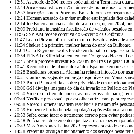
12:51
Asteroide de 300 metros pode atingir a Terra nesta quarta-
12:44
Amazonas reduz em 5% número de homicídios no primeir
12:37
Inscrições para o Programa Bolsa Idiomas começam nest
12:24
Homem acusado de m4tar mulher estr4ngulada fica cala
12:14
Joe Biden anuncia candidatura à reeleição, em 2024, n
12:09
Prefeitura intensifica fiscalização de veículos pesados 
11:56
SSP-AM recebe comitiva do Governo da Colômbia
11:47
Luana Piovani afirma sofrer com crises de ansiedade apó
11:34
Shakira é a primeira ‘mulher latina do ano’ da Billboard
11:04
Cauã Reymond se diz focado em trabalho e nega ser solt
10:54
FENAJ e SJPAM se reúnem em Congresso Nacional de Ensi
10:45
Shein promete investir R$ 750 mi no Brasil e gerar 100 
10:41
Reembolsos de planos de saúde disparam e empresas sus
10:28
Brasileiras presas na Alemanha relatam infecção por usar
10:21
Confira as vagas de emprego disponíveis em Manaus nest
10:17
Bruna Biancardi fala sobre privacidade em relacioname
10:06
GSI divulga imagens do dia da invasão no Palácio do Pla
09:50
Vídeo: sem trem de pouso, avião aterrissa de barriga em 
09:44
Netflix é processada por escolher atriz negra para repres
09:38
Vídeo: Homens invadem residência e matam três pessoas
20:59
Homem é linchado pela população após esfaquear a com
20:53
Saiba como fazer o tratamento correto para evitar pedras 
20:48
Polícia prende elementos que faziam arrastões em parad
20:43
Miss Amazonas Latina 2023 representará estado em conc
14:28
Prefeitura divulga funcionamento dos serviços neste feri