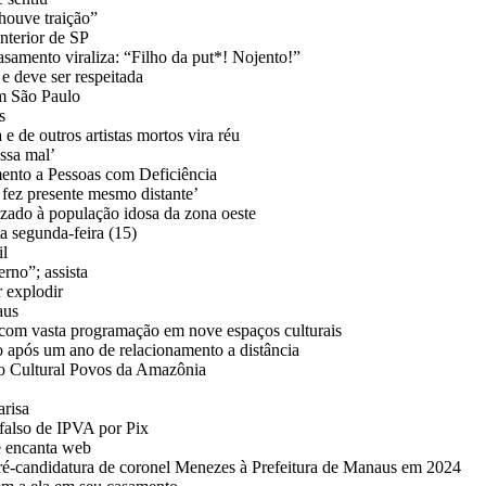
ouve traição”
nterior de SP
amento viraliza: “Filho da put*! Nojento!”
e deve ser respeitada
em São Paulo
s
 de outros artistas mortos vira réu
ssa mal’
ento a Pessoas com Deficiência
ez presente mesmo distante’
zado à população idosa da zona oeste
a segunda-feira (15)
il
erno”; assista
r explodir
aus
com vasta programação em nove espaços culturais
após um ano de relacionamento a distância
tro Cultural Povos da Amazônia
arisa
falso de IPVA por Pix
e encanta web
pré-candidatura de coronel Menezes à Prefeitura de Manaus em 2024