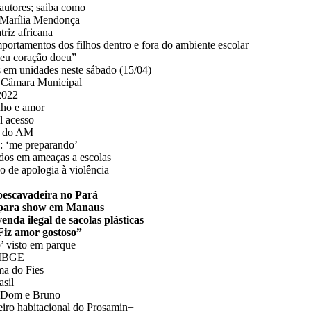
 autores; saiba como
a Marília Mendonça
riz africana
portamentos dos filhos dentro e fora do ambiente escolar
Meu coração doeu”
 em unidades neste sábado (15/04)
a Câmara Municipal
2022
nho e amor
il acesso
or do AM
o: ‘me preparando’
dos em ameaças a escolas
do de apologia à violência
oescavadeira no Pará
 para show em Manaus
da ilegal de sacolas plásticas
Fiz amor gostoso”
o’ visto em parque
z IBGE
ma do Fies
asil
o Dom e Bruno
iro habitacional do Prosamin+