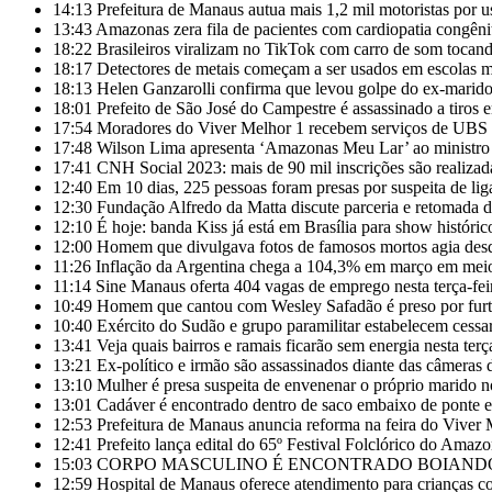
14:13
Prefeitura de Manaus autua mais 1,2 mil motoristas por us
13:43
Amazonas zera fila de pacientes com cardiopatia congêni
18:22
Brasileiros viralizam no TikTok com carro de som tocand
18:17
Detectores de metais começam a ser usados em escolas 
18:13
Helen Ganzarolli confirma que levou golpe do ex-marid
18:01
Prefeito de São José do Campestre é assassinado a tiros e
17:54
Moradores do Viver Melhor 1 recebem serviços de UBS mó
17:48
Wilson Lima apresenta ‘Amazonas Meu Lar’ ao ministro d
17:41
CNH Social 2023: mais de 90 mil inscrições são realizada
12:40
Em 10 dias, 225 pessoas foram presas por suspeita de li
12:30
Fundação Alfredo da Matta discute parceria e retomada d
12:10
É hoje: banda Kiss já está em Brasília para show histór
12:00
Homem que divulgava fotos de famosos mortos agia des
11:26
Inflação da Argentina chega a 104,3% em março em meio 
11:14
Sine Manaus oferta 404 vagas de emprego nesta terça-fei
10:49
Homem que cantou com Wesley Safadão é preso por furta
10:40
Exército do Sudão e grupo paramilitar estabelecem cessa
13:41
Veja quais bairros e ramais ficarão sem energia nesta te
13:21
Ex-político e irmão são assassinados diante das câmeras
13:10
Mulher é presa suspeita de envenenar o próprio marido n
13:01
Cadáver é encontrado dentro de saco embaixo de ponte
12:53
Prefeitura de Manaus anuncia reforma na feira do Viver 
12:41
Prefeito lança edital do 65º Festival Folclórico do Ama
15:03
CORPO MASCULINO É ENCONTRADO BOIAND
12:59
Hospital de Manaus oferece atendimento para crianças 