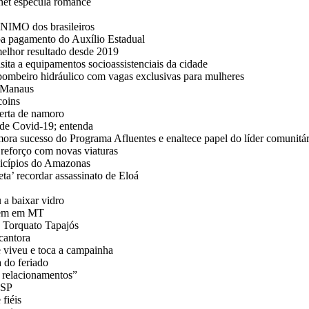
rnet especula romance
NIMO dos brasileiros
a pagamento do Auxílio Estadual
melhor resultado desde 2019
sita a equipamentos socioassistenciais da cidade
 bombeiro hidráulico com vagas exclusivas para mulheres
e Manaus
coins
erta de namoro
de Covid-19; entenda
ra sucesso do Programa Afluentes e enaltece papel do líder comunitár
reforço com novas viaturas
icípios do Amazonas
eta’ recordar assassinato de Eloá
 a baixar vidro
omem em MT
a Torquato Tapajós
cantora
 viveu e toca a campainha
 do feriado
 relacionamentos”
 SP
fiéis