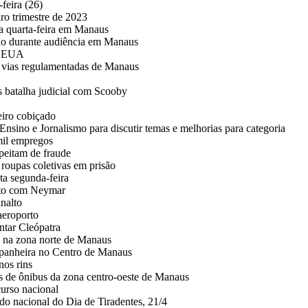
feira (26)
o trimestre de 2023
a quarta-feira em Manaus
do durante audiência em Manaus
os EUA
em vias regulamentadas de Manaus
s batalha judicial com Scooby
eiro cobiçado
no e Jornalismo para discutir temas e melhorias para categoria
mil empregos
peitam de fraude
 roupas coletivas em prisão
a segunda-feira
nto com Neymar
nalto
aeroporto
entar Cleópatra
 na zona norte de Manaus
panheira no Centro de Manaus
nos rins
as de ônibus da zona centro-oeste de Manaus
urso nacional
ado nacional do Dia de Tiradentes, 21/4