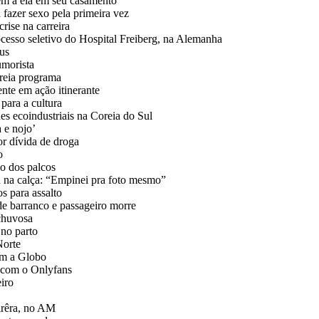
m a ela em seu casamento
 fazer sexo pela primeira vez
rise na carreira
esso seletivo do Hospital Freiberg, na Alemanha
us
umorista
treia programa
ente em ação itinerante
para a cultura
 ecoindustriais na Coreia do Sul
 e nojo’
or dívida de droga
o
o dos palcos
a na calça: “Empinei pra foto mesmo”
os para assalto
e barranco e passageiro morre
 chuvosa
 no parto
Norte
am a Globo
s com o Onlyfans
eiro
irêra, no AM