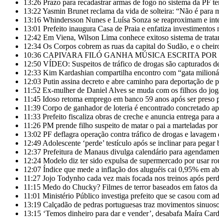
13:26
Prazo para recadastrar armas de fogo no sistema da PF te
13:22
Yasmin Brunet reclama da vida de solteira: “Não é para
13:16
Whindersson Nunes e Luísa Sonza se reaproximam e inte
13:01
Prefeito inaugura Casa de Praia e enfatiza investimentos 
12:42
Em Viena, Wilson Lima conhece exitoso sistema de trata
12:34
Os Corpos cobrem as ruas da capital do Sudão, e o cheiro
10:36
CAPIVARA FILÓ GANHA MÚSICA ESCRITA POR
12:50
VÍDEO: Suspeitos de tráfico de drogas são capturados 
12:33
Kim Kardashian compartilha encontro com “gata milionári
12:03
Putin assina decreto e abre caminho para deportação de 
11:52
Ex-mulher de Daniel Alves se muda com os filhos do jog
11:45
Idoso retoma emprego em banco 59 anos após ser preso p
11:39
Corpo de ganhador de loteria é encontrado concretado ap
11:33
Prefeito fiscaliza obras de creche e anuncia entrega para
11:26
PM prende filho suspeito de matar o pai a marteladas por 
13:02
PF deflagra operação contra tráfico de drogas e lavage
12:49
Adolescente ‘perde’ testículo após se inclinar para pegar 
12:37
Prefeitura de Manaus divulga calendário para agendament
12:24
Modelo diz ter sido expulsa de supermercado por usar ro
12:07
Índice que mede a inflação dos aluguéis cai 0,95% em ab
11:27
Jojo Todynho cada vez mais focada nos treinos após perd
11:15
Medo do Chucky? Filmes de terror baseados em fatos da 
11:01
Ministério Público investiga prefeito que se casou com a
13:19
Calçadão de pedras portuguesas traz movimentos sinuoso
13:15
‘Temos dinheiro para dar e vender’, desabafa Maíra Car