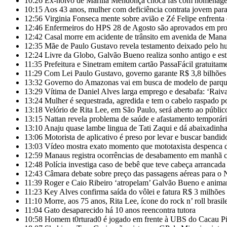
10:26
Ex-noivo de Marília Mendonça choca fãs com homenage
10:15
Aos 43 anos, mulher com deficiência contrata jovem para
12:56
Virginia Fonseca mente sobre avião e Zé Felipe enfrenta c
12:46
Enfermeiros do HPS 28 de Agosto são aprovados em proc
12:42
Casal morre em acidente de trânsito em avenida de Mana
12:35
Mãe de Paulo Gustavo revela testamento deixado pelo h
12:24
Livre da Globo, Galvão Bueno realiza sonho antigo e es
11:35
Prefeitura e Sinetram emitem cartão PassaFácil gratuitam
11:29
Com Lei Paulo Gustavo, governo garante R$ 3,8 bilhões 
13:32
Governo do Amazonas vai em busca de modelo de parques
13:29
Vítima de Daniel Alves larga emprego e desabafa: ‘Raiva
13:24
Mulher é sequestrada, agredida e tem o cabelo raspado p
13:18
Velório de Rita Lee, em São Paulo, será aberto ao públic
13:15
Nattan revela problema de saúde e afastamento temporári
13:10
Anaju quase lambe lingua de Tati Zaqui e dá abaixadinh
13:06
Motorista de aplicativo é preso por levar e buscar bandid
13:03
Vídeo mostra exato momento que mototaxista despenca d
12:59
Manaus registra ocorrências de desabamento em manhã
12:48
Polícia investiga caso de bebê que teve cabeça arrancada
12:43
Câmara debate sobre preço das passagens aéreas para o 
11:39
Roger e Caio Ribeiro ‘atropelam’ Galvão Bueno e anim
11:23
Key Alves confirma saída do vôlei e fatura R$ 3 milhõe
11:10
Morre, aos 75 anos, Rita Lee, ícone do rock n’ roll brasil
11:04
Gato desaparecido há 10 anos reencontra tutora
10:58
Homem t0rturad0 é jogado em frente à UBS do Cacau P