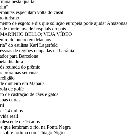
rmina nesta quarta
 mim”
rnautas especulam volta do casal
no turismo
mento de esgoto e diz que solução europeia pode ajudar Amazonas
 de morte invade hospitais do país
 MARINHO BELLO; VEJA VÍDEO
dentro de bueiro em Manaus
a” do estilista Karl Lagerfeld
pessoas de regiões ocupadas na Ucrânia
ador para Barcelona
ela ditadura
ós retirada do prêmio
 as próximas semanas
religião
m de dinheiro em Manaus
bola de golfe
o de castração de cães e gatos
upas curtas
ril
er 24 quilos
vida real!
dolescente de 16 anos
s que lembram o rio, na Ponta Negra
di sobre fortuna com Thiago Nigro