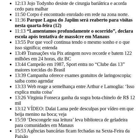
12:13
Jojo Todynho desiste de cirurgia bariátrica e acorda
cedo para malhar
11:50
Corpo é encontrado enrolado em rede na zona norte.
11:36
Parque Lagoa do Japiim será reaberto para visitas
nesta quarta-feira (12)
11:13
“Lamentamos profundamente o ocorrido”, declara
escola após tentativa de mass4cre em Manaus
13:55
Por que você continua tendo o mesmo sonho e o que
isso significa; entenda
13:49
Transações via Pix atingem novo recorde e batem 122
milhões em 24 horas, diz BC
13:44
Campeão em 1987, Sport entra no “Clube das 13”
maiores torcidas do Brasil
13:39
Campanha oferece exames gratuitos de laringoscopia;
saiba como agendar
13:33
Web reage a semelhança entre Arthur e Lamoglia: ‘Isso
explica muita coisa’
13:26
Virginia Fonseca ganha da sogra bota-chinelo de R$ 12
mil
13:12
VÍDEO: Dalai Lama pede desculpas por vídeo em que
beija menino na boca; veja
15:59
‘Descongele sua leitura’ leva biblioteca de geladeira
para comunidades em Manaus
15:53
Agências bancárias ficam fechadas na Sexta-Feira da
Paixão