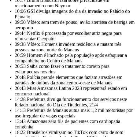
10:17
Bruna Biancardi fala sobre privacidade em
relacionamento com Neymar
10:06
GSI divulga imagens do dia da invasão no Palácio do
Planalto
09:50
Vídeo: sem trem de pouso, avião aterrissa de barriga em
aeroporto
09:44
Netflix é processada por escolher atriz negra para
representar Cleópatra
09:38
Vídeo: Homens invadem residência e matam três
pessoas na zona norte de Manaus
20:59
Homem é linchado pela população após esfaquear a
companheira no Centro de Manaus
20:53
Saiba como fazer o tratamento correto para
evitar pedras nos rins
20:48
Polícia prende elementos que faziam arrastões em
paradas de ônibus da zona centro-oeste de Manaus
20:43
Miss Amazonas Latina 2023 representará estado em
concurso nacional
14:28
Prefeitura divulga funcionamento dos serviços neste
feriado nacional do Dia de Tiradentes, 21/4
14:13
Prefeitura de Manaus autua mais 1,2 mil motoristas por
uso irregular de vagas especiais
13:43
Amazonas zera fila de pacientes com cardiopatia
congênita
18:22
Brasileiros viralizam no TikTok com carro de som