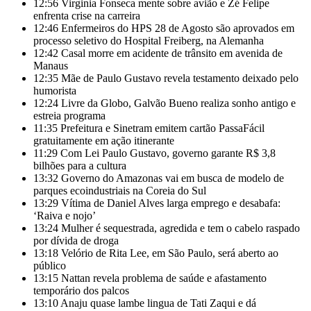
12:56
Virginia Fonseca mente sobre avião e Zé Felipe
enfrenta crise na carreira
12:46
Enfermeiros do HPS 28 de Agosto são aprovados em
processo seletivo do Hospital Freiberg, na Alemanha
12:42
Casal morre em acidente de trânsito em avenida de
Manaus
12:35
Mãe de Paulo Gustavo revela testamento deixado pelo
humorista
12:24
Livre da Globo, Galvão Bueno realiza sonho antigo e
estreia programa
11:35
Prefeitura e Sinetram emitem cartão PassaFácil
gratuitamente em ação itinerante
11:29
Com Lei Paulo Gustavo, governo garante R$ 3,8
bilhões para a cultura
13:32
Governo do Amazonas vai em busca de modelo de
parques ecoindustriais na Coreia do Sul
13:29
Vítima de Daniel Alves larga emprego e desabafa:
‘Raiva e nojo’
13:24
Mulher é sequestrada, agredida e tem o cabelo raspado
por dívida de droga
13:18
Velório de Rita Lee, em São Paulo, será aberto ao
público
13:15
Nattan revela problema de saúde e afastamento
temporário dos palcos
13:10
Anaju quase lambe lingua de Tati Zaqui e dá