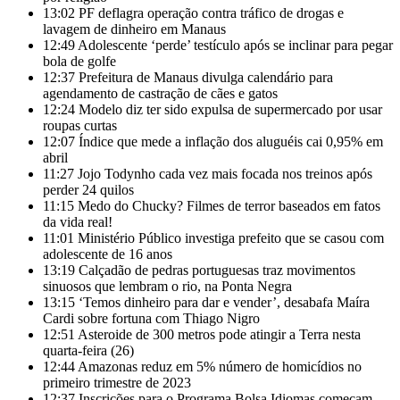
13:02
PF deflagra operação contra tráfico de drogas e
lavagem de dinheiro em Manaus
12:49
Adolescente ‘perde’ testículo após se inclinar para pegar
bola de golfe
12:37
Prefeitura de Manaus divulga calendário para
agendamento de castração de cães e gatos
12:24
Modelo diz ter sido expulsa de supermercado por usar
roupas curtas
12:07
Índice que mede a inflação dos aluguéis cai 0,95% em
abril
11:27
Jojo Todynho cada vez mais focada nos treinos após
perder 24 quilos
11:15
Medo do Chucky? Filmes de terror baseados em fatos
da vida real!
11:01
Ministério Público investiga prefeito que se casou com
adolescente de 16 anos
13:19
Calçadão de pedras portuguesas traz movimentos
sinuosos que lembram o rio, na Ponta Negra
13:15
‘Temos dinheiro para dar e vender’, desabafa Maíra
Cardi sobre fortuna com Thiago Nigro
12:51
Asteroide de 300 metros pode atingir a Terra nesta
quarta-feira (26)
12:44
Amazonas reduz em 5% número de homicídios no
primeiro trimestre de 2023
12:37
Inscrições para o Programa Bolsa Idiomas começam