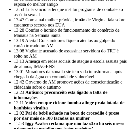
esposa do melhor amigo
13:53
Lula sanciona lei que institui programa de combate ao
assédio sexual
13:47
Com atual mulher grávida, irmão de Virginia fala sobre
casamento secreto nos EUA
13:28
Confira o horário de funcionamento do comércio de
Manaus na Semana Santa
13:19
Alerta! Consumidores fiquem atentos ao golpe do
cartão trocado no AM
13:08
Vigilante acusado de assassinar servidora do TRT é
solto no AM
13:13
Ameaça em redes sociais de ataque a escola assusta pais
de alunos; IMAGENS
13:01
Moradores da zona Leste têm vida transformada após
chegada da água em comunidade vulnerável
12:42
Governo do AM promove ações de conscientização e
cidadania sobre o autismo
12:23
Autismo: preconceito está ligado à falta de
informações
12:11
Vídeo em que ciclone bomba atinge praia lotada de
banhistas viraliza
12:02
Pai de bebê achado na boca de crocodilo é preso
por dar mais de 100 facadas na mulher
11:53
Iggy Azalea reclama que não faz s3xo há seis meses
e demonstra orgulho por ‘seios perfeitos’