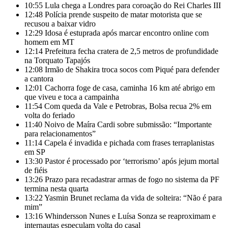
10:55
Lula chega a Londres para coroação do Rei Charles III
12:48
Polícia prende suspeito de matar motorista que se
recusou a baixar vidro
12:29
Idosa é estuprada após marcar encontro online com
homem em MT
12:14
Prefeitura fecha cratera de 2,5 metros de profundidade
na Torquato Tapajós
12:08
Irmão de Shakira troca socos com Piqué para defender
a cantora
12:01
Cachorra foge de casa, caminha 16 km até abrigo em
que viveu e toca a campainha
11:54
Com queda da Vale e Petrobras, Bolsa recua 2% em
volta do feriado
11:40
Noivo de Maíra Cardi sobre submissão: “Importante
para relacionamentos”
11:14
Capela é invadida e pichada com frases terraplanistas
em SP
13:30
Pastor é processado por ‘terrorismo’ após jejum mortal
de fiéis
13:26
Prazo para recadastrar armas de fogo no sistema da PF
termina nesta quarta
13:22
Yasmin Brunet reclama da vida de solteira: “Não é para
mim”
13:16
Whindersson Nunes e Luísa Sonza se reaproximam e
internautas especulam volta do casal