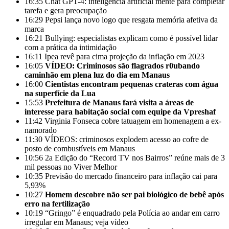
16:35
Chat GPT-4: inteligência artificial mente para completar
tarefa e gera preocupação
16:29
Pepsi lança novo logo que resgata memória afetiva da
marca
16:21
Bullying: especialistas explicam como é possível lidar
com a prática da intimidação
16:11
Ipea revê para cima projeção da inflação em 2023
16:05
VÍDEO: Criminosos são flagrados r0ubando
caminhão em plena luz do dia em Manaus
16:00
Cientistas encontram pequenas crateras com água
na superfície da Lua
15:53
Prefeitura de Manaus fará visita a áreas de
interesse para habitação social com equipe da Vpreshaf
11:42
Virginia Fonseca cobre tatuagem em homenagem a ex-
namorado
11:30
VÍDEOS: criminosos explodem acesso ao cofre de
posto de combustíveis em Manaus
10:56
2a Edição do “Record TV nos Bairros” reúne mais de 3
mil pessoas no Viver Melhor
10:35
Previsão do mercado financeiro para inflação cai para
5,93%
10:27
Homem descobre não ser pai biológico de bebê após
erro na fertilização
10:19
“Gringo” é enquadrado pela Polícia ao andar em carro
irregular em Manaus; veja vídeo