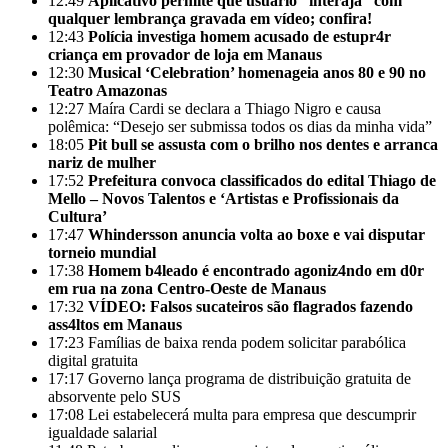
12:49
Aplicativo permite que usuário “interaja” com
qualquer lembrança gravada em vídeo; confira!
12:43
Polícia investiga homem acusado de estupr4r
criança em provador de loja em Manaus
12:30
Musical ‘Celebration’ homenageia anos 80 e 90 no
Teatro Amazonas
12:27
Maíra Cardi se declara a Thiago Nigro e causa
polêmica: “Desejo ser submissa todos os dias da minha vida”
18:05
Pit bull se assusta com o brilho nos dentes e arranca
nariz de mulher
17:52
Prefeitura convoca classificados do edital Thiago de
Mello – Novos Talentos e ‘Artistas e Profissionais da
Cultura’
17:47
Whindersson anuncia volta ao boxe e vai disputar
torneio mundial
17:38
Homem b4leado é encontrado agoniz4ndo em d0r
em rua na zona Centro-Oeste de Manaus
17:32
VÍDEO: Falsos sucateiros são flagrados fazendo
ass4ltos em Manaus
17:23
Famílias de baixa renda podem solicitar parabólica
digital gratuita
17:17
Governo lança programa de distribuição gratuita de
absorvente pelo SUS
17:08
Lei estabelecerá multa para empresa que descumprir
igualdade salarial