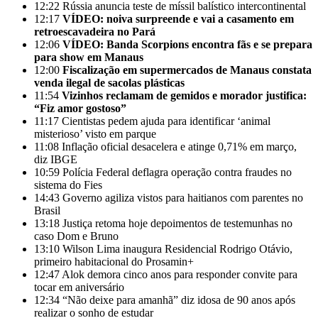
12:22
Rússia anuncia teste de míssil balístico intercontinental
12:17
VÍDEO: noiva surpreende e vai a casamento em
retroescavadeira no Pará
12:06
VÍDEO: Banda Scorpions encontra fãs e se prepara
para show em Manaus
12:00
Fiscalização em supermercados de Manaus constata
venda ilegal de sacolas plásticas
11:54
Vizinhos reclamam de gemidos e morador justifica:
“Fiz amor gostoso”
11:17
Cientistas pedem ajuda para identificar ‘animal
misterioso’ visto em parque
11:08
Inflação oficial desacelera e atinge 0,71% em março,
diz IBGE
10:59
Polícia Federal deflagra operação contra fraudes no
sistema do Fies
14:43
Governo agiliza vistos para haitianos com parentes no
Brasil
13:18
Justiça retoma hoje depoimentos de testemunhas no
caso Dom e Bruno
13:10
Wilson Lima inaugura Residencial Rodrigo Otávio,
primeiro habitacional do Prosamin+
12:47
Alok demora cinco anos para responder convite para
tocar em aniversário
12:34
“Não deixe para amanhã” diz idosa de 90 anos após
realizar o sonho de estudar