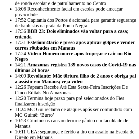
de ronda escolar e de patrulhamento no Centro
18:06
Reconhecimento facial em escolas pode ameaçar
privacidade
17:52
Capitania dos Portos é acionada para garantir segurança
de banhistas na praia da Ponta Negra
17:36
BBB 23: Dois eliminados vão voltar para a casa;
entenda
17:31
Estelionr4tário é preso após aplicar g0lpes e vender
carros r0ubados em Manaus
17:24
Vídeo: Homem morre após tropeçar e cair no Rio
Negro
14:21
Amazonas registra 139 novos casos de Covid-19 nas
últimas 24 horas
14:09
Revoltante: Mãe t0rtura filho de 2 anos e obriga pai
a assistir em Manaus; veja vídeo
12:26
Fapeam Recebe Até Esta Sexta-Feira Inscrições De
Cinco Editais No Amazonas
12:20
Termina hoje prazo para pré-selecionados do Fies
finalizarem inscrição
11:24
MC Gui reclama de ataques após ser confundido com
MC Guimê: ‘Burro’
10:53
Criminosos causam terror e pânico em faculdade de
Manaus
10:11
UEA: segurança é ferido a tiro em assalto na Escola de
Direito em Manaus