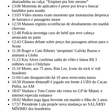
abaixadinha na calça: “Empinei pra foto mesmo”
13:06
Motorista de aplicativo é preso por levar e buscar
bandidos para assalto
13:03
Vídeo mostra exato momento que mototaxista despenca
de barranco e passageiro morre
12:59
Manaus registra ocorrências de desabamento em manhã
chuvosa
12:48
Polícia investiga caso de bebê que teve cabeça
arrancada no parto
12:43
Câmara debate sobre preço das passagens aéreas para o
Norte
11:39
Roger e Caio Ribeiro ‘atropelam’ Galvão Bueno e
animam a Globo
11:23
Key Alves confirma saída do vôlei e fatura R$ 3
milhões com o Onlyfans
11:10
Morre, aos 75 anos, Rita Lee, ícone do rock n’ roll
brasileiro
11:04
Gato desaparecido há 10 anos reencontra tutora
10:58
Homem t0rturad0 é jogado em frente à UBS do Cacau
Pirêra, no AM
18:07
Shakira e Tom Cruise são vistos no GP de Miami, e
internet especula romance
18:02
Mulher joga água fervente em marido e filho de 3 anos
17:57
Presidente Lula propõe nova mudança no SALÁRIO
MÍNIMO dos brasileiros