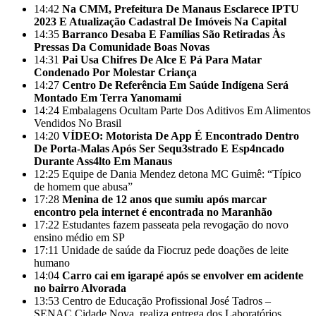
14:42
Na CMM, Prefeitura De Manaus Esclarece IPTU
2023 E Atualização Cadastral De Imóveis Na Capital
14:35
Barranco Desaba E Famílias São Retiradas Às
Pressas Da Comunidade Boas Novas
14:31
Pai Usa Chifres De Alce E Pá Para Matar
Condenado Por Molestar Criança
14:27
Centro De Referência Em Saúde Indígena Será
Montado Em Terra Yanomami
14:24
Embalagens Ocultam Parte Dos Aditivos Em Alimentos
Vendidos No Brasil
14:20
VÍDEO: Motorista De App É Encontrado Dentro
De Porta-Malas Após Ser Sequ3strado E Esp4ncado
Durante Ass4lto Em Manaus
12:25
Equipe de Dania Mendez detona MC Guimê: “Típico
de homem que abusa”
17:28
Menina de 12 anos que sumiu após marcar
encontro pela internet é encontrada no Maranhão
17:22
Estudantes fazem passeata pela revogação do novo
ensino médio em SP
17:11
Unidade de saúde da Fiocruz pede doações de leite
humano
14:04
Carro cai em igarapé após se envolver em acidente
no bairro Alvorada
13:53
Centro de Educação Profissional José Tadros –
SENAC Cidade Nova, realiza entrega dos Laboratórios