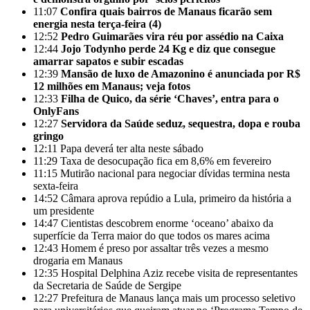
11:07
Confira quais bairros de Manaus ficarão sem
energia nesta terça-feira (4)
12:52
Pedro Guimarães vira réu por assédio na Caixa
12:44
Jojo Todynho perde 24 Kg e diz que consegue
amarrar sapatos e subir escadas
12:39
Mansão de luxo de Amazonino é anunciada por R$
12 milhões em Manaus; veja fotos
12:33
Filha de Quico, da série ‘Chaves’, entra para o
OnlyFans
12:27
Servidora da Saúde seduz, sequestra, dopa e rouba
gringo
12:11
Papa deverá ter alta neste sábado
11:29
Taxa de desocupação fica em 8,6% em fevereiro
11:15
Mutirão nacional para negociar dívidas termina nesta
sexta-feira
14:52
Câmara aprova repúdio a Lula, primeiro da história a
um presidente
14:47
Cientistas descobrem enorme ‘oceano’ abaixo da
superfície da Terra maior do que todos os mares acima
12:43
Homem é preso por assaltar três vezes a mesmo
drogaria em Manaus
12:35
Hospital Delphina Aziz recebe visita de representantes
da Secretaria de Saúde de Sergipe
12:27
Prefeitura de Manaus lança mais um processo seletivo