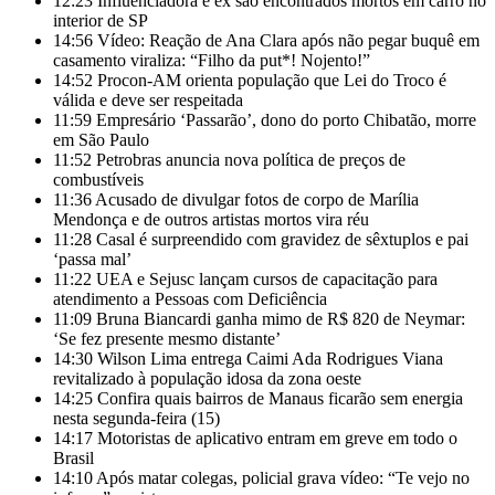
12:23
Influenciadora e ex são encontrados mortos em carro no
interior de SP
14:56
Vídeo: Reação de Ana Clara após não pegar buquê em
casamento viraliza: “Filho da put*! Nojento!”
14:52
Procon-AM orienta população que Lei do Troco é
válida e deve ser respeitada
11:59
Empresário ‘Passarão’, dono do porto Chibatão, morre
em São Paulo
11:52
Petrobras anuncia nova política de preços de
combustíveis
11:36
Acusado de divulgar fotos de corpo de Marília
Mendonça e de outros artistas mortos vira réu
11:28
Casal é surpreendido com gravidez de sêxtuplos e pai
‘passa mal’
11:22
UEA e Sejusc lançam cursos de capacitação para
atendimento a Pessoas com Deficiência
11:09
Bruna Biancardi ganha mimo de R$ 820 de Neymar:
‘Se fez presente mesmo distante’
14:30
Wilson Lima entrega Caimi Ada Rodrigues Viana
revitalizado à população idosa da zona oeste
14:25
Confira quais bairros de Manaus ficarão sem energia
nesta segunda-feira (15)
14:17
Motoristas de aplicativo entram em greve em todo o
Brasil
14:10
Após matar colegas, policial grava vídeo: “Te vejo no