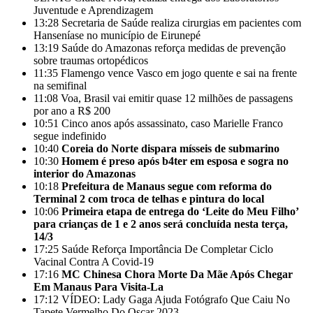
Juventude e Aprendizagem
13:28
Secretaria de Saúde realiza cirurgias em pacientes com
Hanseníase no município de Eirunepé
13:19
Saúde do Amazonas reforça medidas de prevenção
sobre traumas ortopédicos
11:35
Flamengo vence Vasco em jogo quente e sai na frente
na semifinal
11:08
Voa, Brasil vai emitir quase 12 milhões de passagens
por ano a R$ 200
10:51
Cinco anos após assassinato, caso Marielle Franco
segue indefinido
10:40
Coreia do Norte dispara mísseis de submarino
10:30
Homem é preso após b4ter em esposa e sogra no
interior do Amazonas
10:18
Prefeitura de Manaus segue com reforma do
Terminal 2 com troca de telhas e pintura do local
10:06
Primeira etapa de entrega do ‘Leite do Meu Filho’
para crianças de 1 e 2 anos será concluída nesta terça,
14/3
17:25
Saúde Reforça Importância De Completar Ciclo
Vacinal Contra A Covid-19
17:16
MC Chinesa Chora Morte Da Mãe Após Chegar
Em Manaus Para Visita-La
17:12
VÍDEO: Lady Gaga Ajuda Fotógrafo Que Caiu No
Tapete Vermelho Do Oscar 2023