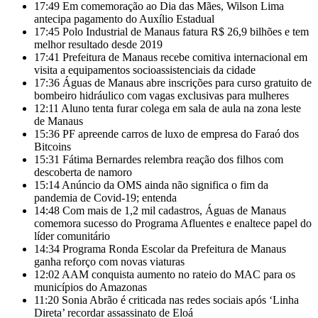
17:49
Em comemoração ao Dia das Mães, Wilson Lima
antecipa pagamento do Auxílio Estadual
17:45
Polo Industrial de Manaus fatura R$ 26,9 bilhões e tem
melhor resultado desde 2019
17:41
Prefeitura de Manaus recebe comitiva internacional em
visita a equipamentos socioassistenciais da cidade
17:36
Águas de Manaus abre inscrições para curso gratuito de
bombeiro hidráulico com vagas exclusivas para mulheres
12:11
Aluno tenta furar colega em sala de aula na zona leste
de Manaus
15:36
PF apreende carros de luxo de empresa do Faraó dos
Bitcoins
15:31
Fátima Bernardes relembra reação dos filhos com
descoberta de namoro
15:14
Anúncio da OMS ainda não significa o fim da
pandemia de Covid-19; entenda
14:48
Com mais de 1,2 mil cadastros, Águas de Manaus
comemora sucesso do Programa Afluentes e enaltece papel do
líder comunitário
14:34
Programa Ronda Escolar da Prefeitura de Manaus
ganha reforço com novas viaturas
12:02
AAM conquista aumento no rateio do MAC para os
municípios do Amazonas
11:20
Sonia Abrão é criticada nas redes sociais após ‘Linha
Direta’ recordar assassinato de Eloá