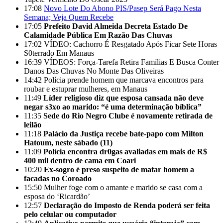
17:08
Novo Lote Do Abono PIS/Pasep Será Pago Nesta
Semana; Veja Quem Recebe
17:05
Prefeito David Almeida Decreta Estado De
Calamidade Pública Em Razão Das Chuvas
17:02
VÍDEO: Cachorro É Resgatado Após Ficar Sete Horas
S0terrado Em Manaus
16:39
VÍDEOS: Força-Tarefa Retira Famílias E Busca Conter
Danos Das Chuvas No Monte Das Oliveiras
14:42
Polícia prende homem que marcava encontros para
roubar e estuprar mulheres, em Manaus
11:49
Líder religioso diz que esposa cansada não deve
negar s3xo ao marido: “é uma determinação bíblica”
11:35
Sede do Rio Negro Clube é novamente retirada de
leilão
11:18
Palácio da Justiça recebe bate-papo com Milton
Hatoum, neste sábado (11)
11:09
Polícia encontra dr0gas avaliadas em mais de R$
400 mil dentro de cama em Coari
10:20
Ex-sogro é preso suspeito de matar homem a
facadas no Coroado
15:50
Mulher foge com o amante e marido se casa com a
esposa do ‘Ricardão’
12:57
Declaração do Imposto de Renda poderá ser feita
pelo celular ou computador