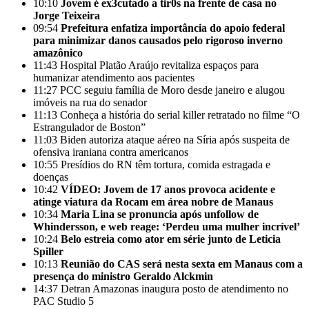
10:10
Jovem é ex3cutado a tir0s na frente de casa no
Jorge Teixeira
09:54
Prefeitura enfatiza importância do apoio federal
para minimizar danos causados pelo rigoroso inverno
amazônico
11:43
Hospital Platão Araújo revitaliza espaços para
humanizar atendimento aos pacientes
11:27
PCC seguiu família de Moro desde janeiro e alugou
imóveis na rua do senador
11:13
Conheça a história do serial killer retratado no filme “O
Estrangulador de Boston”
11:03
Biden autoriza ataque aéreo na Síria após suspeita de
ofensiva iraniana contra americanos
10:55
Presídios do RN têm tortura, comida estragada e
doenças
10:42
VÍDEO: Jovem de 17 anos provoca acidente e
atinge viatura da Rocam em área nobre de Manaus
10:34
Maria Lina se pronuncia após unfollow de
Whindersson, e web reage: ‘Perdeu uma mulher incrível’
10:24
Belo estreia como ator em série junto de Leticia
Spiller
10:13
Reunião do CAS será nesta sexta em Manaus com a
presença do ministro Geraldo Alckmin
14:37
Detran Amazonas inaugura posto de atendimento no
PAC Studio 5