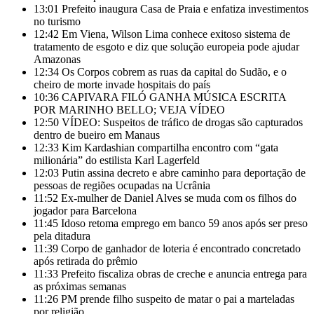
13:01
Prefeito inaugura Casa de Praia e enfatiza investimentos
no turismo
12:42
Em Viena, Wilson Lima conhece exitoso sistema de
tratamento de esgoto e diz que solução europeia pode ajudar
Amazonas
12:34
Os Corpos cobrem as ruas da capital do Sudão, e o
cheiro de morte invade hospitais do país
10:36
CAPIVARA FILÓ GANHA MÚSICA ESCRITA
POR MARINHO BELLO; VEJA VÍDEO
12:50
VÍDEO: Suspeitos de tráfico de drogas são capturados
dentro de bueiro em Manaus
12:33
Kim Kardashian compartilha encontro com “gata
milionária” do estilista Karl Lagerfeld
12:03
Putin assina decreto e abre caminho para deportação de
pessoas de regiões ocupadas na Ucrânia
11:52
Ex-mulher de Daniel Alves se muda com os filhos do
jogador para Barcelona
11:45
Idoso retoma emprego em banco 59 anos após ser preso
pela ditadura
11:39
Corpo de ganhador de loteria é encontrado concretado
após retirada do prêmio
11:33
Prefeito fiscaliza obras de creche e anuncia entrega para
as próximas semanas
11:26
PM prende filho suspeito de matar o pai a marteladas
por religião