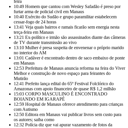
feira
10:49
Homem que cantou com Wesley Safadão é preso por
furtar arma de policial civil em Manaus
10:40
Exército do Sudão e grupo paramilitar estabelecem
cessar-fogo de 24 horas
13:41
Veja quais bairros e ramais ficarão sem energia nesta
terça-feira em Manaus
13:21
Ex-político e irmão são assassinados diante das câmeras
de TV durante transmissão ao vivo
13:10
Mulher é presa suspeita de envenenar o próprio marido
no interior do AM
13:01
Cadáver é encontrado dentro de saco embaixo de ponte
em Manaus
12:53
Prefeitura de Manaus anuncia reforma na feira do Viver
Melhor e construção de novo espaço para feirantes do
Mutirão
12:41
Prefeito lança edital do 65º Festival Folclórico do
Amazonas com apoio financeiro de quase R$ 1,2 milhão
15:03
CORPO MASCULINO É ENCONTRADO
BOIANDO EM IGARAPÉ
12:59
Hospital de Manaus oferece atendimento para crianças
com Autismo
12:50
Editora em Manaus vai publicar livros sem custo para
os autores; saiba como
12:32
Polícia diz que vai apurar vazamento de fotos da