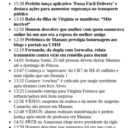
15:38
Prefeito lança aplicativo ‘Passa Fácil Delivery’ e
destaca ações para aumentar segurança no transporte
público
13:10
Babá da filha de Virginia se manifesta: “Mãe
incrível”
12:50
Homem descobre que mulher com quem namorava
online há um ano era a esposa do melhor amigo
12:39
Prefeitura de Manaus prestigia homenagem aos
blogs e portais na CMM
12:19
Fernando, da dupla com Sorocaba, relata
tratamento contra vício em remédio para dormir
14:01
Semana Santa: 25 mil pessoas devem deixar Manaus
até o domingo de Páscoa
13:47
Conheça o ‘supercarro’ do CR7 de R$ 45 milhões e
mais rápido que um fórmula 1
13:32
Gustavo ‘cowboy” é criticado por surgir sorridente
após término com Key Alves
13:25
Leonardo entrega para Virginia Fonseca que
influenciadora terá festa surpresa
12:56
VÍDEO: suspeitos de roubos e da morte do sargento
Camacho são presos em Manaus
12:48
VÍDEOS: alunos realizam manifestação e pedem
justiça após morte de professor em Manaus
14:51
PRTB no Amazonas elege novo presidente da sigla
13:59
Homem descobre que namorava há um ano com a