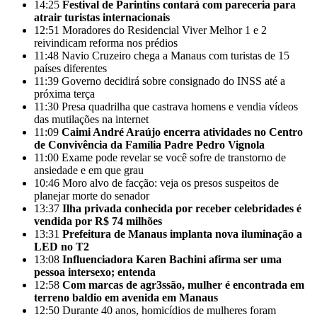
14:25
Festival de Parintins contará com pareceria para
atrair turistas internacionais
12:51
Moradores do Residencial Viver Melhor 1 e 2
reivindicam reforma nos prédios
11:48
Navio Cruzeiro chega a Manaus com turistas de 15
países diferentes
11:39
Governo decidirá sobre consignado do INSS até a
próxima terça
11:30
Presa quadrilha que castrava homens e vendia vídeos
das mutilações na internet
11:09
Caimi André Araújo encerra atividades no Centro
de Convivência da Família Padre Pedro Vignola
11:00
Exame pode revelar se você sofre de transtorno de
ansiedade e em que grau
10:46
Moro alvo de facção: veja os presos suspeitos de
planejar morte do senador
13:37
Ilha privada conhecida por receber celebridades é
vendida por R$ 74 milhões
13:31
Prefeitura de Manaus implanta nova iluminação a
LED no T2
13:08
Influenciadora Karen Bachini afirma ser uma
pessoa intersexo; entenda
12:58
Com marcas de agr3ssão, mulher é encontrada em
terreno baldio em avenida em Manaus
12:50
Durante 40 anos, homicídios de mulheres foram