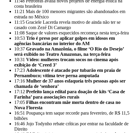
11:48
Petrobras avalia novos projetos de energia eólica na
costa brasileira
11:21
Mais de 100 menores migrantes são abandonados em
estrada no México
11:15
Graciele Lacerda revela motivo de ainda não ter se
casado com Zezé Di Camargo
11:08
Saque de valores esquecidos recomeça nesta terça-feira
10:53
Trio é preso por aplicar golpes em idosos em
agências bancárias no interior do AM
10:37
Gravado na Amazônia, o filme ‘O Rio do Desejo’
será exibido no Teatro Amazonas, na terça-feira
10:31
Vídeo: mulheres trocam socos no cinema após
exibição de ‘Creed 3’
17:23
Adolescente é atacado por tubarão em praia de
Pernambuco; vítima teve perna amputada
17:16
Mulher de 37 anos esfaqueia três pessoas após ser
chamada de ‘senhora’
17:12
Prefeito lança edital para doação de kits ‘Casa de
Farinha’ para associações rurais
17:05
Filhas encontram mãe morta dentro de casa no
Nova Floresta
16:51
Poupança tem saque recorde para fevereiro, de R$ 11,5
bilhões
16:46
Jojo Todynho rebate críticas por entrar na faculdade de
Direito