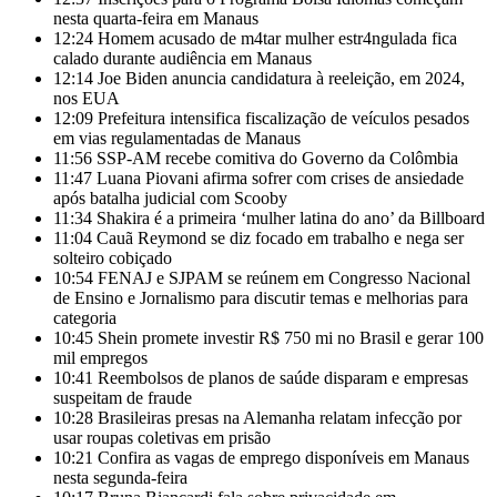
nesta quarta-feira em Manaus
12:24
Homem acusado de m4tar mulher estr4ngulada fica
calado durante audiência em Manaus
12:14
Joe Biden anuncia candidatura à reeleição, em 2024,
nos EUA
12:09
Prefeitura intensifica fiscalização de veículos pesados
em vias regulamentadas de Manaus
11:56
SSP-AM recebe comitiva do Governo da Colômbia
11:47
Luana Piovani afirma sofrer com crises de ansiedade
após batalha judicial com Scooby
11:34
Shakira é a primeira ‘mulher latina do ano’ da Billboard
11:04
Cauã Reymond se diz focado em trabalho e nega ser
solteiro cobiçado
10:54
FENAJ e SJPAM se reúnem em Congresso Nacional
de Ensino e Jornalismo para discutir temas e melhorias para
categoria
10:45
Shein promete investir R$ 750 mi no Brasil e gerar 100
mil empregos
10:41
Reembolsos de planos de saúde disparam e empresas
suspeitam de fraude
10:28
Brasileiras presas na Alemanha relatam infecção por
usar roupas coletivas em prisão
10:21
Confira as vagas de emprego disponíveis em Manaus
nesta segunda-feira