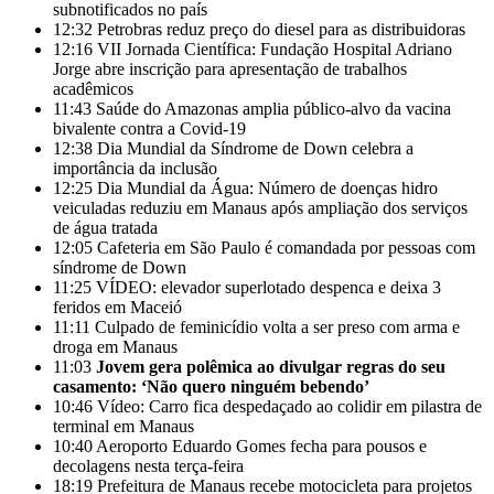
subnotificados no país
12:32
Petrobras reduz preço do diesel para as distribuidoras
12:16
VII Jornada Científica: Fundação Hospital Adriano
Jorge abre inscrição para apresentação de trabalhos
acadêmicos
11:43
Saúde do Amazonas amplia público-alvo da vacina
bivalente contra a Covid-19
12:38
Dia Mundial da Síndrome de Down celebra a
importância da inclusão
12:25
Dia Mundial da Água: Número de doenças hidro
veiculadas reduziu em Manaus após ampliação dos serviços
de água tratada
12:05
Cafeteria em São Paulo é comandada por pessoas com
síndrome de Down
11:25
VÍDEO: elevador superlotado despenca e deixa 3
feridos em Maceió
11:11
Culpado de feminicídio volta a ser preso com arma e
droga em Manaus
11:03
Jovem gera polêmica ao divulgar regras do seu
casamento: ‘Não quero ninguém bebendo’
10:46
Vídeo: Carro fica despedaçado ao colidir em pilastra de
terminal em Manaus
10:40
Aeroporto Eduardo Gomes fecha para pousos e
decolagens nesta terça-feira
18:19
Prefeitura de Manaus recebe motocicleta para projetos