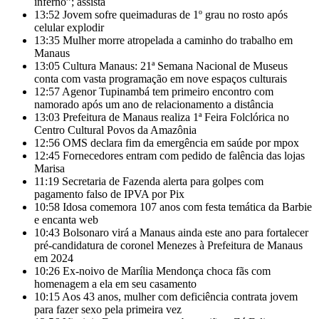
inferno”; assista
13:52
Jovem sofre queimaduras de 1º grau no rosto após
celular explodir
13:35
Mulher morre atropelada a caminho do trabalho em
Manaus
13:05
Cultura Manaus: 21ª Semana Nacional de Museus
conta com vasta programação em nove espaços culturais
12:57
Agenor Tupinambá tem primeiro encontro com
namorado após um ano de relacionamento a distância
13:03
Prefeitura de Manaus realiza 1ª Feira Folclórica no
Centro Cultural Povos da Amazônia
12:56
OMS declara fim da emergência em saúde por mpox
12:45
Fornecedores entram com pedido de falência das lojas
Marisa
11:19
Secretaria de Fazenda alerta para golpes com
pagamento falso de IPVA por Pix
10:58
Idosa comemora 107 anos com festa temática da Barbie
e encanta web
10:43
Bolsonaro virá a Manaus ainda este ano para fortalecer
pré-candidatura de coronel Menezes à Prefeitura de Manaus
em 2024
10:26
Ex-noivo de Marília Mendonça choca fãs com
homenagem a ela em seu casamento
10:15
Aos 43 anos, mulher com deficiência contrata jovem
para fazer sexo pela primeira vez