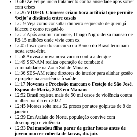
16:40
Zé Felipe inicia tratamento contra ansiedade após sofrer
com crises
12:26
VÍDEO: Chineses criam boca artificial que permite
‘beijo’ a distância entre casais
12:19
Veja como consultar dinheiro esquecido de quem já
faleceu e como resgatá-lo
12:12
Após assumir romance, Thiago Nigro deixa mansão de
R$ 15 milhões onde vivia com ex
12:05
Inscrições do concurso do Banco do Brasil terminam
nesta sexta-feira
11:58
Anvisa aprova nova vacina contra a dengue
11:49
SSP-AM realiza operação de combate à
criminalidade na Zona Sul de Manaus
11:36
SES-AM reúne diretores do interior para alinhar gestão
e projetos na assistência à saúde
11:17
Novenas e Procissão marcam o Festejo de São José,
Esposo de Maria, 2023 em Manaus
12:52
Brasil registra mais de 50 mil casos de violência contra
mulher por dia em 2022
12:45
Moraes solta mais 52 presos por atos golpistas de 8 de
janeiro
12:39
Em Atalaia do Norte, população convive com
desemprego e violência
12:33
Pai mandou filha parar de gritar horas antes de
jovem morrer coberta de larvas, diz juiz