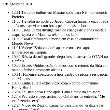
7 de agosto de 2026
12:11
Tarifa de ônibus em Manaus sobe para R$ 4,50 anuncia
Prefeito
11:53
Tragédia no norte do Japão: Cabeça humana encontrada
após urso ser visto com botas penduradas na boca
11:46
Linha Direta divulga caso de criança de 2 anos morta e
esquartejada em Manaus; relembre os fatos
11:39
Casal é torturado e morto em casa na comunidade
Mundo Novo
11:01
Vídeo: “Sofá voador” aparece nos céus após
tempestade na Turquia
10:32
Rússia destrói grandes depósitos de armas da OTAN na
Ucrânia
10:26
Estado Unidos estão furiosos com o retorno da Síria ao
mundo árabe e ameaçam aliados
10:11
Homem é executado a tiros dentro da própria residência
em Manaus
10:00
Linha Direta exibe vídeo com o corpo do menino
Henry Borel
15:34
Faustão deixa Band após 1 ano e meio na emissora
12:49
Padrasto é pego assinando OnlyFans de enteada: “Me
via fazendo sexo”
12:24
Vídeo de Zezé di Camargo desafinando viraliza e fãs
lamentam: “Luto”