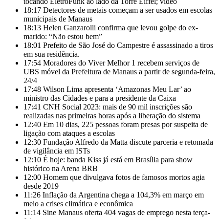
tocando EletroFunk ao lado da Torre Eiffel; vídeo
18:17
Detectores de metais começam a ser usados em escolas
municipais de Manaus
18:13
Helen Ganzarolli confirma que levou golpe do ex-
marido: “Não estou bem”
18:01
Prefeito de São José do Campestre é assassinado a tiros
em sua residência.
17:54
Moradores do Viver Melhor 1 recebem serviços de
UBS móvel da Prefeitura de Manaus a partir de segunda-feira,
24/4
17:48
Wilson Lima apresenta ‘Amazonas Meu Lar’ ao
ministro das Cidades e para a presidente da Caixa
17:41
CNH Social 2023: mais de 90 mil inscrições são
realizadas nas primeiras horas após a liberação do sistema
12:40
Em 10 dias, 225 pessoas foram presas por suspeita de
ligação com ataques a escolas
12:30
Fundação Alfredo da Matta discute parceria e retomada
de vigilância em ISTs
12:10
É hoje: banda Kiss já está em Brasília para show
histórico na Arena BRB
12:00
Homem que divulgava fotos de famosos mortos agia
desde 2019
11:26
Inflação da Argentina chega a 104,3% em março em
meio a crises climática e econômica
11:14
Sine Manaus oferta 404 vagas de emprego nesta terça-