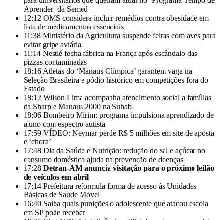
para universitários que queiram atuar no ‘Programa Tempo de
Aprender’ da Semed
12:12
OMS considera incluir remédios contra obesidade em
lista de medicamentos essenciais
11:38
Ministério da Agricultura suspende feiras com aves para
evitar gripe aviária
11:14
Nestlé fecha fábrica na França após escândalo das
pizzas contaminadas
18:16
Atletas do ‘Manaus Olímpica’ garantem vaga na
Seleção Brasileira e pódio histórico em competições fora do
Estado
18:12
Wilson Lima acompanha atendimento social a famílias
da Sharp e Manaus 2000 na Suhab
18:06
Bombeiro Mirim: programa impulsiona aprendizado de
aluno com espectro autista
17:59
VÍDEO: Neymar perde R$ 5 milhões em site de aposta
e ‘chora’
17:48
Dia da Saúde e Nutrição: redução do sal e açúcar no
consumo doméstico ajuda na prevenção de doenças
17:28
Detran-AM anuncia visitação para o próximo leilão
de veículos em abril
17:14
Prefeitura reformula forma de acesso às Unidades
Básicas de Saúde Móvel
16:40
Saiba quais punições o adolescente que atacou escola
em SP pode receber