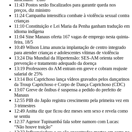
11:43
Postos serão fiscalizados para garantir queda nos
preços, diz ministro
11:24
Campanha intensifica combate à violência sexual contra
crianças
11:10
Constituição e Lei Maria da Penha ganham tradução em
idioma indígena
11:04
Sine Manaus oferta 167 vagas de emprego nesta quinta-
feira, 18/5
10:49
Wilson Lima anuncia implantação de centro integrado
para atender crianças e adolescentes vítimas de violência
13:24
Dia Mundial da Hipertensão: SES-AM orienta sobre
prevenção e tratamento adequado da doença
13:19
Professores do AM entram em greve e cobram reajuste
salarial de 25%
13:14
Boi Caprichoso lança vídeos gravados pelos dançarinos
da Troup Caprichoso e Corpo de Dança Caprichoso (CDC)
13:07
Greve de ônibus é suspensa a pedido do prefeito de
Manaus
12:55
PIB do Japão registra crescimento pela primeira vez em
3 trimestres
12:49
Anitta diz que ficou dez meses sem sexo e revela como
se sentiu
12:37
Agenor Tupinambá fala sobre namoro com Lucas:
“Não houve traição”