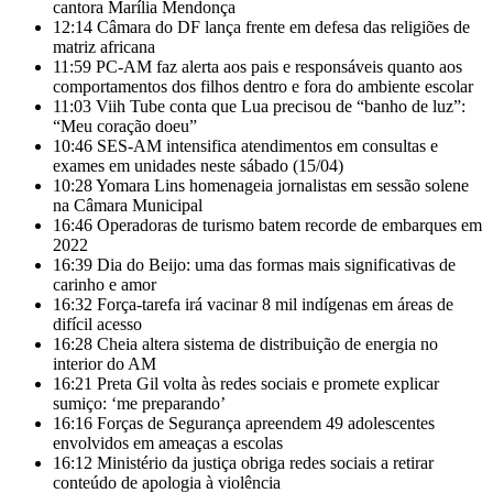
cantora Marília Mendonça
12:14
Câmara do DF lança frente em defesa das religiões de
matriz africana
11:59
PC-AM faz alerta aos pais e responsáveis quanto aos
comportamentos dos filhos dentro e fora do ambiente escolar
11:03
Viih Tube conta que Lua precisou de “banho de luz”:
“Meu coração doeu”
10:46
SES-AM intensifica atendimentos em consultas e
exames em unidades neste sábado (15/04)
10:28
Yomara Lins homenageia jornalistas em sessão solene
na Câmara Municipal
16:46
Operadoras de turismo batem recorde de embarques em
2022
16:39
Dia do Beijo: uma das formas mais significativas de
carinho e amor
16:32
Força-tarefa irá vacinar 8 mil indígenas em áreas de
difícil acesso
16:28
Cheia altera sistema de distribuição de energia no
interior do AM
16:21
Preta Gil volta às redes sociais e promete explicar
sumiço: ‘me preparando’
16:16
Forças de Segurança apreendem 49 adolescentes
envolvidos em ameaças a escolas
16:12
Ministério da justiça obriga redes sociais a retirar
conteúdo de apologia à violência