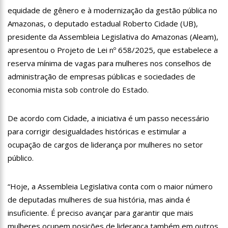
13:07
Greve de ônibus é suspensa a pedido do prefeito de
equidade de gênero e à modernização da gestão pública no
Manaus
Amazonas, o deputado estadual Roberto Cidade (UB),
12:55
PIB do Japão registra crescimento pela primeira vez em 3
presidente da Assembleia Legislativa do Amazonas (Aleam),
trimestres
apresentou o Projeto de Lei nº 658/2025, que estabelece a
12:49
Anitta diz que ficou dez meses sem sexo e revela como se
sentiu
reserva mínima de vagas para mulheres nos conselhos de
12:37
Agenor Tupinambá fala sobre namoro com Lucas: “Não
administração de empresas públicas e sociedades de
houve traição”
economia mista sob controle do Estado.
12:23
Influenciadora e ex são encontrados mortos em carro no
interior de SP
De acordo com Cidade, a iniciativa é um passo necessário
14:56
Vídeo: Reação de Ana Clara após não pegar buquê em
casamento viraliza: “Filho da put*! Nojento!”
para corrigir desigualdades históricas e estimular a
14:52
Procon-AM orienta população que Lei do Troco é válida e
ocupação de cargos de liderança por mulheres no setor
deve ser respeitada
público.
11:59
Empresário ‘Passarão’, dono do porto Chibatão, morre em
São Paulo
“Hoje, a Assembleia Legislativa conta com o maior número
11:52
Petrobras anuncia nova política de preços de combustíveis
de deputadas mulheres de sua história, mas ainda é
11:36
Acusado de divulgar fotos de corpo de Marília Mendonça e
insuficiente. É preciso avançar para garantir que mais
de outros artistas mortos vira réu
mulheres ocupem posições de liderança também em outros