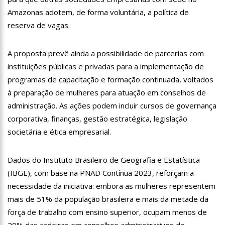
12:57
Agenor Tupinambá tem primeiro encontro com namorado
Amazonas adotem, de forma voluntária, a política de
após um ano de relacionamento a distância
reserva de vagas.
13:03
Prefeitura de Manaus realiza 1ª Feira Folclórica no Centro
Cultural Povos da Amazônia
A proposta prevê ainda a possibilidade de parcerias com
12:56
OMS declara fim da emergência em saúde por mpox
instituições públicas e privadas para a implementação de
12:45
Fornecedores entram com pedido de falência das lojas
programas de capacitação e formação continuada, voltados
Marisa
à preparação de mulheres para atuação em conselhos de
11:19
Secretaria de Fazenda alerta para golpes com pagamento
administração. As ações podem incluir cursos de governança
falso de IPVA por Pix
corporativa, finanças, gestão estratégica, legislação
10:58
Idosa comemora 107 anos com festa temática da Barbie e
encanta web
societária e ética empresarial.
10:43
Bolsonaro virá a Manaus ainda este ano para fortalecer pré-
candidatura de coronel Menezes à Prefeitura de Manaus em 2024
Dados do Instituto Brasileiro de Geografia e Estatística
10:26
Ex-noivo de Marília Mendonça choca fãs com homenagem a
(IBGE), com base na PNAD Contínua 2023, reforçam a
ela em seu casamento
necessidade da iniciativa: embora as mulheres representem
10:15
Aos 43 anos, mulher com deficiência contrata jovem para
fazer sexo pela primeira vez
mais de 51% da população brasileira e mais da metade da
12:56
Virginia Fonseca mente sobre avião e Zé Felipe enfrenta
força de trabalho com ensino superior, ocupam menos de
crise na carreira