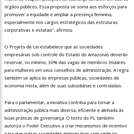
11:28
Casal é surpreendido com gravidez de sêxtuplos e pai ‘passa
órgãos públicos. Essa proposta se soma aos esforços para
mal’
promover a equidade e ampliar a presença feminina,
11:22
UEA e Sejusc lançam cursos de capacitação para
especialmente nos cargos estratégicos das estruturas
atendimento a Pessoas com Deficiência
corporativas e estatais”, afirmou.
11:09
Bruna Biancardi ganha mimo de R$ 820 de Neymar: ‘Se fez
presente mesmo distante’
14:30
Wilson Lima entrega Caimi Ada Rodrigues Viana revitalizado
O Projeto de Lei estabelece que as sociedades
à população idosa da zona oeste
empresárias sob controle do Estado do Amazonas deverão
14:25
Confira quais bairros de Manaus ficarão sem energia nesta
reservar, no mínimo, 30% das vagas de membros titulares
segunda-feira (15)
para mulheres em seus conselhos de administração. A regra
14:17
Motoristas de aplicativo entram em greve em todo o Brasil
também se aplica às empresas públicas, sociedades de
14:10
Após matar colegas, policial grava vídeo: “Te vejo no inferno”;
economia mista, além de suas subsidiárias e controladas.
assista
13:52
Jovem sofre queimaduras de 1º grau no rosto após celular
Para o parlamentar, a iniciativa contribui para tornar a
explodir
administração pública mais diversa, eficiente e alinhada às
13:35
Mulher morre atropelada a caminho do trabalho em Manaus
boas práticas de governança. O texto do PL também
13:05
Cultura Manaus: 21ª Semana Nacional de Museus conta com
autoriza o Poder Executivo a criar mecanismos de incentivo
vasta programação em nove espaços culturais
para que outras sociedades empresárias com sede no